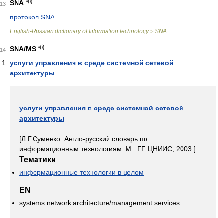
SNA
13
протокол SNA
English-Russian dictionary of Information technology
SNA
>
SNA/MS
14
услуги управления в среде системной сетевой
архитектуры
услуги управления в среде системной сетевой
архитектуры
—
[Л.Г.Суменко. Англо-русский словарь по
информационным технологиям. М.: ГП ЦНИИС, 2003.]
Тематики
информационные технологии в целом
EN
systems network architecture/management services