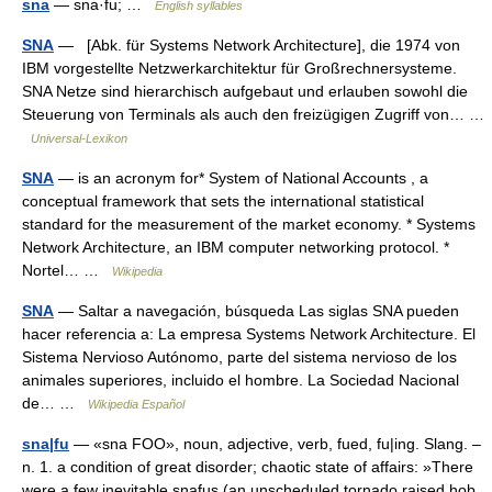
sna
— sna·fu; …
English syllables
SNA
— [Abk. für Systems Network Architecture], die 1974 von
IBM vorgestellte Netzwerkarchitektur für Großrechnersysteme.
SNA Netze sind hierarchisch aufgebaut und erlauben sowohl die
Steuerung von Terminals als auch den freizügigen Zugriff von… …
Universal-Lexikon
SNA
— is an acronym for* System of National Accounts , a
conceptual framework that sets the international statistical
standard for the measurement of the market economy. * Systems
Network Architecture, an IBM computer networking protocol. *
Nortel… …
Wikipedia
SNA
— Saltar a navegación, búsqueda Las siglas SNA pueden
hacer referencia a: La empresa Systems Network Architecture. El
Sistema Nervioso Autónomo, parte del sistema nervioso de los
animales superiores, incluido el hombre. La Sociedad Nacional
de… …
Wikipedia Español
sna|fu
— «sna FOO», noun, adjective, verb, fued, fu|ing. Slang. –
n. 1. a condition of great disorder; chaotic state of affairs: »There
were a few inevitable snafus (an unscheduled tornado raised hob