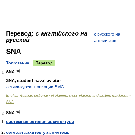
Перевод:
с английского на
с русского на
русский
английский
SNA
Толкование
Перевод
SNA
1
SNA, student naval aviator
летчик-курсант авиации ВМС
English-Russian dictionary of planing, cross-planing and slotting machines
>
SNA
SNA
2
системная сетевая архитектура
сетевая архитектура системы