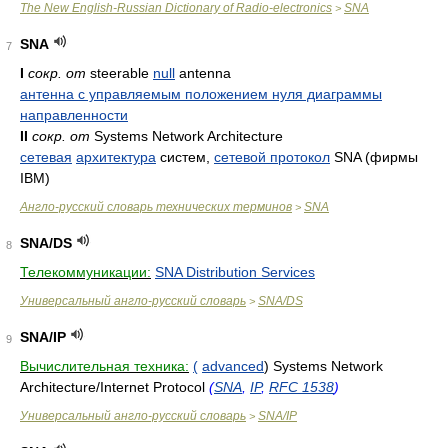
The New English-Russian Dictionary of Radio-electronics
SNA
>
SNA
7
I
сокр. от
steerable
null
antenna
антенна с управляемым положением нуля диаграммы
направленности
II
сокр. от
Systems Network Architecture
сетевая
архитектура
систем,
сетевой протокол
SNA (фирмы
IBM)
Англо-русский словарь технических терминов
SNA
>
SNA/DS
8
Телекоммуникации:
SNA Distribution Services
Универсальный англо-русский словарь
SNA/DS
>
SNA/IP
9
Вычислительная техника:
(
advanced
) Systems Network
Architecture/Internet Protocol
(
SNA
,
IP
,
RFC 1538
)
Универсальный англо-русский словарь
SNA/IP
>