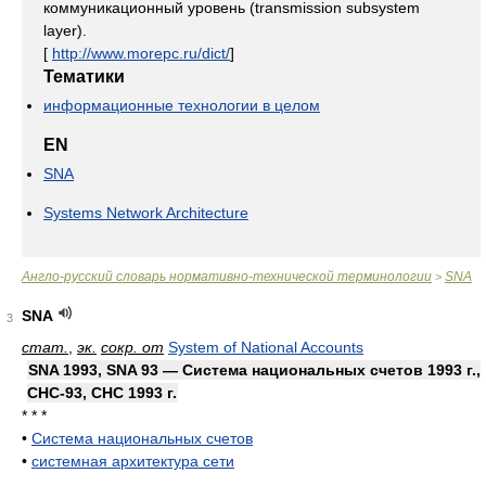
коммуникационный уровень (transmission subsystem
layer).
[
http://www.morepc.ru/dict/
]
Тематики
информационные технологии в целом
EN
SNA
Systems Network Architecture
Англо-русский словарь нормативно-технической терминологии
SNA
>
SNA
3
стат.
,
эк.
сокр. от
System of National Accounts
SNA 1993, SNA 93 — Система национальных счетов 1993 г.,
СНС-93, СНС 1993 г.
* * *
•
Система национальных счетов
•
системная архитектура сети