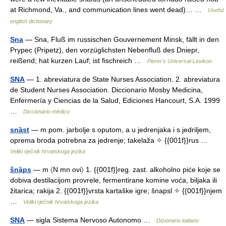
at Richmond, Va., and communication lines went dead)… …
Useful
english dictionary
Sna
— Sna, Fluß im russischen Gouvernement Minsk, fällt in den
Prypec (Pripetz), den vorzüglichsten Nebenfluß des Dniepr,
reißend; hat kurzen Lauf; ist fischreich …
Pierer's Universal-Lexikon
SNA
— 1. abreviatura de State Nurses Association. 2. abreviatura
de Student Nurses Association. Diccionario Mosby Medicina,
Enfermería y Ciencias de la Salud, Ediciones Hancourt, S.A. 1999
…
Diccionario médico
snȁst
— m pom. jarbolje s oputom, a u jedrenjaka i s jedriljem,
oprema broda potrebna za jedrenje; takelaža ✧ {{001f}}rus …
Veliki rječnik hrvatskoga jezika
šnȁps
— m 〈N mn ovi〉 1. {{001f}}reg. zast. alkoholno piće koje se
dobiva destilacijom provrele, fermentirane komine voća, biljaka ili
žitarica; rakija 2. {{001f}}vrsta kartaške igre; šnapsl ✧ {{001f}}njem
…
Veliki rječnik hrvatskoga jezika
SNA
— sigla Sistema Nervoso Autonomo …
Dizionario italiano