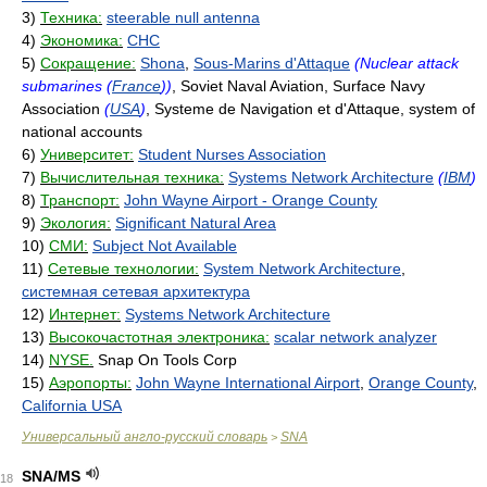
3)
Техника:
steerable null antenna
4)
Экономика:
СНС
5)
Сокращение:
Shona
,
Sous-Marins d'Attaque
(Nuclear attack
submarines (
France
))
, Soviet Naval Aviation, Surface Navy
Association
(
USA
)
, Systeme de Navigation et d'Attaque, system of
national accounts
6)
Университет:
Student Nurses Association
7)
Вычислительная техника:
Systems Network Architecture
(
IBM
)
8)
Транспорт:
John Wayne Airport - Orange County
9)
Экология:
Significant Natural Area
10)
СМИ:
Subject Not Available
11)
Сетевые технологии:
System Network Architecture
,
системная сетевая архитектура
12)
Интернет:
Systems Network Architecture
13)
Высокочастотная электроника:
scalar network analyzer
14)
NYSE.
Snap On Tools Corp
15)
Аэропорты:
John Wayne International Airport
,
Orange County
,
California USA
Универсальный англо-русский словарь
SNA
>
SNA/MS
18