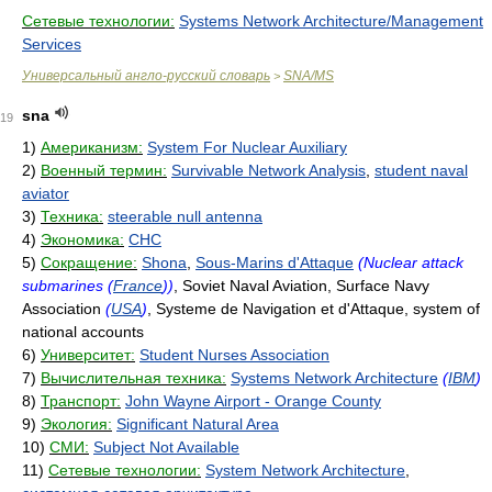
Сетевые технологии:
Systems Network Architecture/Management
Services
Универсальный англо-русский словарь
SNA/MS
>
sna
19
1)
Американизм:
System For Nuclear Auxiliary
2)
Военный термин:
Survivable Network Analysis
,
student naval
aviator
3)
Техника:
steerable null antenna
4)
Экономика:
СНС
5)
Сокращение:
Shona
,
Sous-Marins d'Attaque
(Nuclear attack
submarines (
France
))
, Soviet Naval Aviation, Surface Navy
Association
(
USA
)
, Systeme de Navigation et d'Attaque, system of
national accounts
6)
Университет:
Student Nurses Association
7)
Вычислительная техника:
Systems Network Architecture
(
IBM
)
8)
Транспорт:
John Wayne Airport - Orange County
9)
Экология:
Significant Natural Area
10)
СМИ:
Subject Not Available
11)
Сетевые технологии:
System Network Architecture
,