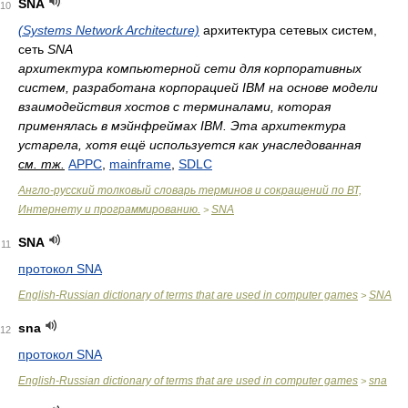
SNA
10
(Systems Network Architecture)
архитектура сетевых систем,
сеть
SNA
архитектура компьютерной сети для корпоративных
систем, разработана корпорацией IBM на основе модели
взаимодействия хостов с терминалами, которая
применялась в мэйнфреймах IBM. Эта архитектура
устарела, хотя ещё используется как унаследованная
см. тж.
APPC
,
mainframe
,
SDLC
Англо-русский толковый словарь терминов и сокращений по ВТ,
Интернету и программированию.
SNA
>
SNA
11
протокол SNA
English-Russian dictionary of terms that are used in computer games
SNA
>
sna
12
протокол SNA
English-Russian dictionary of terms that are used in computer games
sna
>