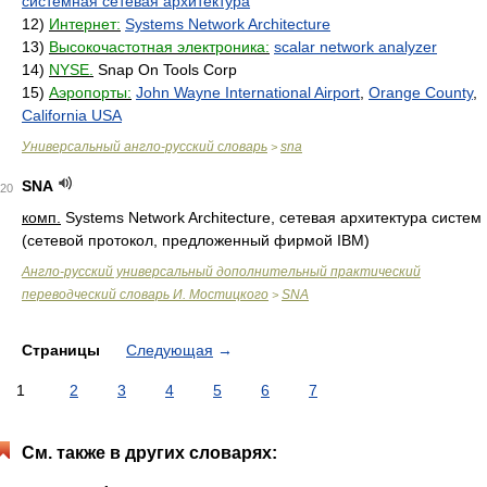
системная сетевая архитектура
12)
Интернет:
Systems Network Architecture
13)
Высокочастотная электроника:
scalar network analyzer
14)
NYSE.
Snap On Tools Corp
15)
Аэропорты:
John Wayne International Airport
,
Orange County
,
California USA
Универсальный англо-русский словарь
sna
>
SNA
20
комп.
Systems Network Architecture, сетевая архитектура систем
(сетевой протокол, предложенный фирмой IBM)
Англо-русский универсальный дополнительный практический
переводческий словарь И. Мостицкого
SNA
>
Страницы
Следующая
→
1
2
3
4
5
6
7
См. также в других словарях: