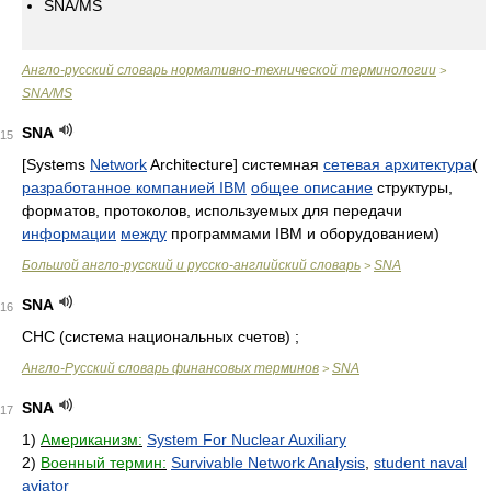
SNA/MS
Англо-русский словарь нормативно-технической терминологии
>
SNA/MS
SNA
15
[Systems
Network
Architecture] системная
сетевая архитектура
(
разработанное компанией IBM
общее описание
структуры,
форматов, протоколов, используемых для передачи
информации
между
программами IBM и оборудованием)
Большой англо-русский и русско-английский словарь
SNA
>
SNA
16
СНС (система национальных счетов) ;
Англо-Русский словарь финансовых терминов
SNA
>
SNA
17
1)
Американизм:
System For Nuclear Auxiliary
2)
Военный термин:
Survivable Network Analysis
,
student naval
aviator