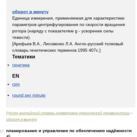
оборот в минуту
Единица измерения, применяемая для характеристики
параметров центрифугирования по скорости вращения
ротора (наряду с показателем g - ускорение силы
тяжести).
[Арефьев В.А., Лисовенко Л.А. Англо-русский толковый
словарь генетических терминов 1995 407с.]
Тематики
генетика
EN
rpm
round per minute
Русско-английский словарь нормативно-технической терминологии
>
оборот в минуту
планирование и управление по обеспечению надёжности
17