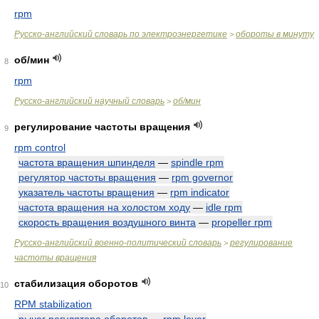
rpm
Русско-английский словарь по электроэнергетике
обороты в минуту
>
об/мин
8
rpm
Русско-английский научный словарь
об/мин
>
регулирование частоты вращения
9
rpm control
частота вращения шпинделя
—
spindle rpm
регулятор частоты вращения
—
rpm governor
указатель частоты вращения
—
rpm indicator
частота вращения на холостом ходу
—
idle rpm
скорость вращения воздушного винта
—
propeller rpm
Русско-английский военно-политический словарь
регулирование
>
частоты вращения
стабилизация оборотов
10
RPM stabilization