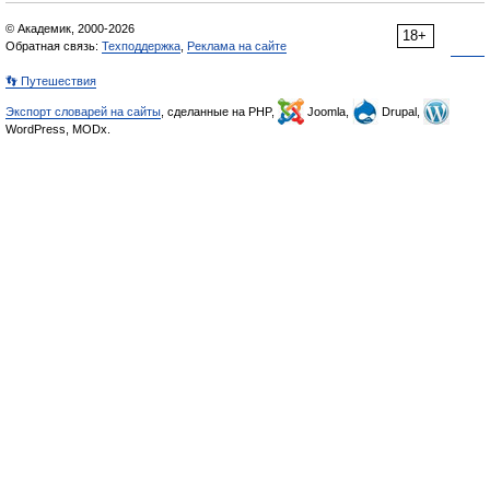
© Академик, 2000-2026
18+
Обратная связь:
Техподдержка
,
Реклама на сайте
👣 Путешествия
Экспорт словарей на сайты
, сделанные на PHP,
Joomla,
Drupal,
WordPress, MODx.