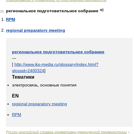
планирование и управление по обеспечению надёжности
региональное подготовительное собрание
18
RPM
regional preparatory meeting
региональное подготовительное собрание
—
[
http://www.iks-media.ru/glossary/index.html?
glossid=2400324
]
Тематики
электросвязь, основные понятия
EN
regional preparatory meeting
RPM
Русско-английский словарь нормативно-технической терминологии
>