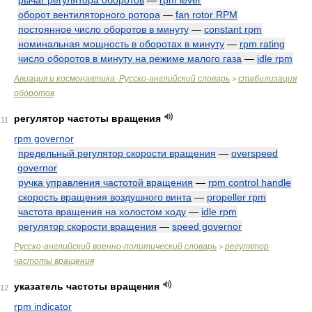
рычаг регулятора оборотов
—
rpm lever
оборот вентиляторного ротора
—
fan rotor RPM
постоянное число оборотов в минуту
—
constant rpm
номинальная мощность в оборотах в минуту
—
rpm rating
число оборотов в минуту на режиме малого газа
—
idle rpm
Авиация и космонавтика. Русско-английский словарь
стабилизация
>
оборотов
регулятор частоты вращения
11
rpm governor
предельный регулятор скорости вращения
—
overspeed
governor
ручка управления частотой вращения
—
rpm control handle
скорость вращения воздушного винта
—
propeller rpm
частота вращения на холостом ходу
—
idle rpm
регулятор скорости вращения
—
speed governor
Русско-английский военно-политический словарь
регулятор
>
частоты вращения
указатель частоты вращения
12
rpm indicator