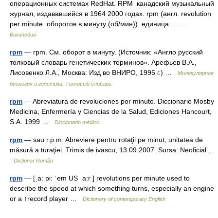
операционных системах RedHat. RPM канадский музыкальный
журнал, издававшийся в 1964 2000 годах. rpm (англ. revolution
per minute оборотов в минуту (об/мин)) единица… …
Википедия
rpm
— rpm. См. оборот в минуту. (Источник: «Англо русский
толковый словарь генетических терминов». Арефьев В.А.,
Лисовенко Л.А., Москва: Изд во ВНИРО, 1995 г.) …
Молекулярная
биология и генетика. Толковый словарь.
rpm
— Abreviatura de revoluciones por minuto. Diccionario Mosby
Medicina, Enfermería y Ciencias de la Salud, Ediciones Hancourt,
S.A. 1999 …
Diccionario médico
rpm
— sau r.p.m. Abreviere pentru rotaţii pe minut, unitatea de
măsură a turaţiei. Trimis de ivascu, 13.09.2007. Sursa: Neoficial …
Dicționar Român
rpm
— [ˌa: pi: ˈem US ˌa:r ] revolutions per minute used to
describe the speed at which something turns, especially an engine
or a ↑record player …
Dictionary of contemporary English