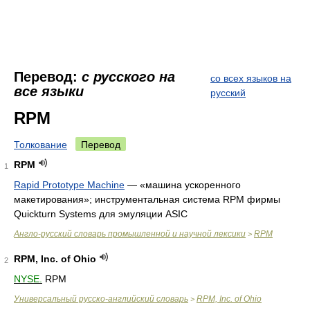
Перевод:
с русского на
со всех языков на
все языки
русский
RPM
Толкование
Перевод
RPM
1
Rapid Prototype Machine
—
«машина ускоренного
макетирования»; инструментальная система RPM фирмы
Quickturn Systems для эмуляции ASIC
Англо-русский словарь промышленной и научной лексики
RPM
>
RPM, Inc. of Ohio
2
NYSE.
RPM
Универсальный русско-английский словарь
RPM, Inc. of Ohio
>