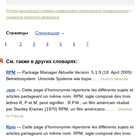
Русско-английский словарь нормативно-технической терминологии
>
снижение скорости вращения
Страницы
Следующая
→
1
2
3
4
5
6
7
См. также в других словарях:
RPM
— Package Manager Aktuelle Version: 5.1.9 (18. April 2009)
Betriebssystem: Unixoide Systeme wie bspw …
Deutsch Wikipedia
.rpm
— Cette page d’homonymie répertorie les différents sujets et
articles partageant un même nom. RPM, sigle composé des trois
lettres R, P et M, peut signifier : R.P.M., un film américain réalisé
par Stanley Kramer (1970) RPM, un film américano… …
Wikipédia
en Français
Rpm
— Cette page d’homonymie répertorie les différents sujets et
articles partageant un même nom. RPM, sigle composé des trois