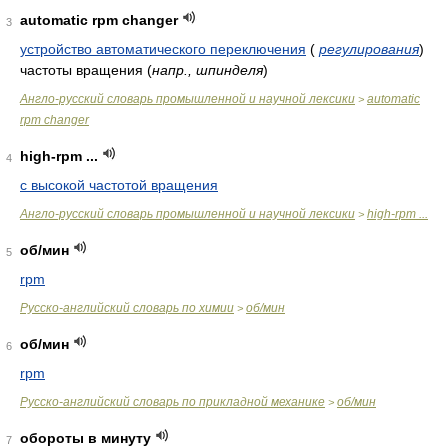
automatic rpm changer
3
устройство автоматического переключения
(
регулирования
)
частоты вращения
(
напр., шпинделя
)
Англо-русский словарь промышленной и научной лексики
automatic
>
rpm changer
high-rpm ...
4
с высокой частотой вращения
Англо-русский словарь промышленной и научной лексики
high-rpm ...
>
об/мин
5
rpm
Русско-английский словарь по химии
об/мин
>
об/мин
6
rpm
Русско-английский словарь по прикладной механике
об/мин
>
обороты в минуту
7