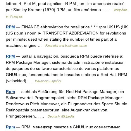
lettres R, P et M, peut signifier : R.P.M., un film américain réalisé
par Stanley Kramer (1970) RPM, un film américano… …
Wikipédia
en Français
RPM
— FINANCE abbreviation for retail price * * * rpm UK US (UK
(US r.p.m.) noun ► TRANSPORT ABBREVIATION for revolutions
per minute: used when stating the number of times part of a
machine, engine …
Financial and business terms
RPM
— Saltar a navegación, búsqueda RPM puede referirse a:
RPM Package Manager, sistema de administración e instalación
de paquetes de software característico de varias plataformas
GNU/Linux, fundamentalmente basadas o afines a Red Hat. RPM
(velocidad) …
Wikipedia Español
Rpm
— steht als Abkürzung für: Red Hat Package Manager, ein
Softwareverteil Programmpaket, siehe RPM Package Manager
Rendezvous Pitch Maneuver, ein Flugmanöver des Space Shuttle
Retinopathia praematurorum, eine Augenkrankheit von
Frühgeborenen… …
Deutsch Wikipedia
Rpm
— RPM менеджер пакетов в GNU/Linux совместимых