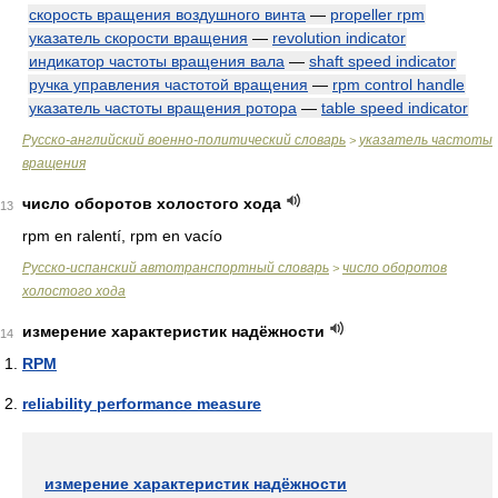
скорость вращения воздушного винта
—
propeller rpm
указатель скорости вращения
—
revolution indicator
индикатор частоты вращения вала
—
shaft speed indicator
ручка управления частотой вращения
—
rpm control handle
указатель частоты вращения ротора
—
table speed indicator
Русско-английский военно-политический словарь
указатель частоты
>
вращения
число оборотов холостого хода
13
rpm en ralentí, rpm en vacío
Русско-испанский автотранспортный словарь
число оборотов
>
холостого хода
измерение характеристик надёжности
14
RPM
reliability performance measure
измерение характеристик надёжности