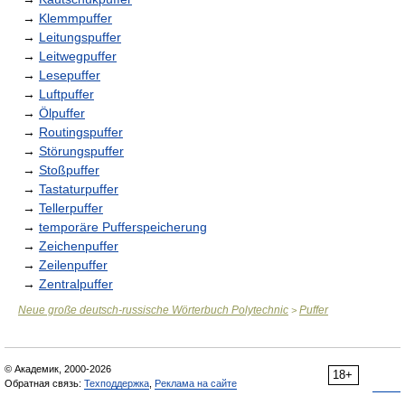
→
Klemmpuffer
→
Leitungspuffer
→
Leitwegpuffer
→
Lesepuffer
→
Luftpuffer
→
Ölpuffer
→
Routingspuffer
→
Störungspuffer
→
Stoßpuffer
→
Tastaturpuffer
→
Tellerpuffer
→
temporäre Pufferspeicherung
→
Zeichenpuffer
→
Zeilenpuffer
→
Zentralpuffer
Neue große deutsch-russische Wörterbuch Polytechnic
Puffer
>
© Академик, 2000-2026
18+
Обратная связь:
Техподдержка
,
Реклама на сайте