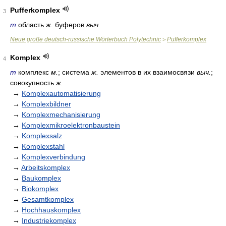
Pufferkomplex
3
m
область
ж.
буферов
выч.
Neue große deutsch-russische Wörterbuch Polytechnic
Pufferkomplex
>
Komplex
4
m
комплекс
м.
; система
ж.
элементов в их взаимосвязи
выч.
;
совокупность
ж.
→
Komplexautomatisierung
→
Komplexbildner
→
Komplexmechanisierung
→
Komplexmikroelektronbaustein
→
Komplexsalz
→
Komplexstahl
→
Komplexverbindung
→
Arbeitskomplex
→
Baukomplex
→
Biokomplex
→
Gesamtkomplex
→
Hochhauskomplex
→
Industriekomplex