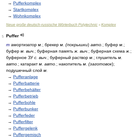
→
Pufferkomplex
→
Startkomplex
→
Wohnkomplex
Neue große deutsch-russische Wörterbuch Polytechnic
Komplex
>
Puffer
5
m
амортизатор
м.
; брекер
м. (покрышки
)
авто.
; буфер
м.
;
буфер
м. выч.
; буферная память
ж. выч.
; буферная схема
ж.
;
буферное ЗУ
с. выч.
; буферный раствор
м.
; глушитель
м.
авто.
; катаракт
м. авто.
; накопитель
м. (заготовок
);
подушечный слой
м.
→
Pufferanlage
→
Pufferbatterie
→
Pufferbehälter
→
Pufferbetrieb
→
Pufferbohle
→
Pufferbunker
→
Pufferfeder
→
Pufferfilter
→
Puffergelenk
→
Puffergemisch