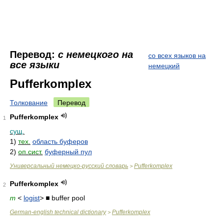
Перевод:
с немецкого на
со всех языков на
все языки
немецкий
Pufferkomplex
Толкование
Перевод
Pufferkomplex
1
сущ.
1)
тех.
область буферов
2)
оп.сист.
буферный пул
Универсальный немецко-русский словарь
Pufferkomplex
>
Pufferkomplex
2
m
<
logist
> ■ buffer pool
German-english technical dictionary
Pufferkomplex
>