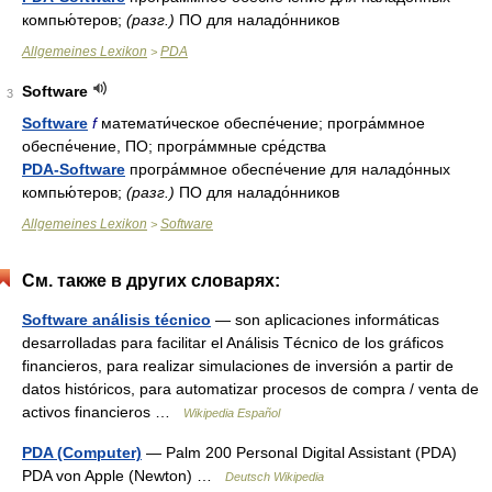
компью́теров;
(разг.)
ПО для наладо́нников
Allgemeines Lexikon
PDA
>
Software
3
Software
f
математи́ческое обеспе́чение; програ́ммное
обеспе́чение, ПО; програ́ммные сре́дства
PDA-Software
програ́ммное обеспе́чение для наладо́нных
компью́теров;
(разг.)
ПО для наладо́нников
Allgemeines Lexikon
Software
>
См. также в других словарях:
Software análisis técnico
— son aplicaciones informáticas
desarrolladas para facilitar el Análisis Técnico de los gráficos
financieros, para realizar simulaciones de inversión a partir de
datos históricos, para automatizar procesos de compra / venta de
activos financieros …
Wikipedia Español
PDA (Computer)
— Palm 200 Personal Digital Assistant (PDA)
PDA von Apple (Newton) …
Deutsch Wikipedia