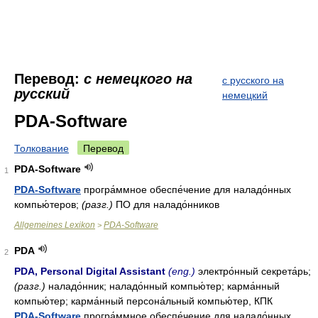
Перевод:
с немецкого на
с русского на
русский
немецкий
PDA-Software
Толкование
Перевод
PDA-Software
1
PDA-Software
програ́ммное обеспе́чение для наладо́нных
компью́теров;
(разг.)
ПО для наладо́нников
Allgemeines Lexikon
PDA-Software
>
PDA
2
PDA, Personal Digital Assistant
(eng.)
электро́нный секрета́рь;
(разг.)
наладо́нник; наладо́нный компью́тер; карма́нный
компью́тер; карма́нный персона́льный компью́тер, КПК
PDA-Software
програ́ммное обеспе́чение для наладо́нных