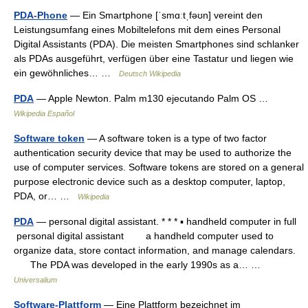
PDA-Phone
— Ein Smartphone [ˈsmɑːtˌfəʊn] vereint den
Leistungsumfang eines Mobiltelefons mit dem eines Personal
Digital Assistants (PDA). Die meisten Smartphones sind schlanker
als PDAs ausgeführt, verfügen über eine Tastatur und liegen wie
ein gewöhnliches… …
Deutsch Wikipedia
PDA
— Apple Newton. Palm m130 ejecutando Palm OS …
Wikipedia Español
Software token
— A software token is a type of two factor
authentication security device that may be used to authorize the
use of computer services. Software tokens are stored on a general
purpose electronic device such as a desktop computer, laptop,
PDA, or… …
Wikipedia
PDA
— personal digital assistant. * * * ▪ handheld computer in full
personal digital assistant a handheld computer used to
organize data, store contact information, and manage calendars.
The PDA was developed in the early 1990s as a… …
Universalium
Software-Plattform
— Eine Plattform bezeichnet im