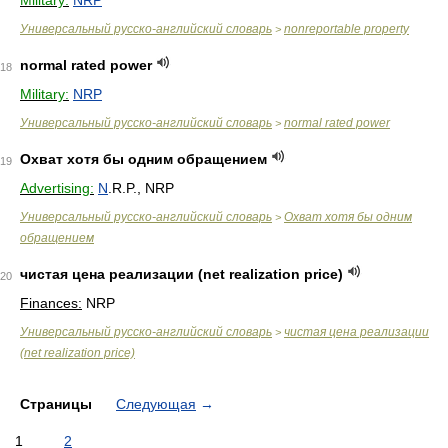
Military:
NRP
Универсальный русско-английский словарь
nonreportable property
>
normal rated power
18
Military:
NRP
Универсальный русско-английский словарь
normal rated power
>
Охват хотя бы одним обращением
19
Advertising:
N
.R.P., NRP
Универсальный русско-английский словарь
Охват хотя бы одним
>
обращением
чистая цена реализации (net realization price)
20
Finances:
NRP
Универсальный русско-английский словарь
чистая цена реализации
>
(net realization price)
Страницы
Следующая
→
1
2