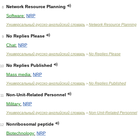
Network Resource Planning
8
Software:
NRP
Универсальный русско-английский словарь
Network Resource Planning
>
No Replies Please
9
Chat:
NRP
Универсальный русско-английский словарь
No Replies Please
>
No Replies Published
10
Mass media:
NRP
Универсальный русско-английский словарь
No Replies Published
>
Non-Unit-Related Personnel
11
Military:
NRP
Универсальный русско-английский словарь
Non-Unit-Related Personnel
>
Nonribosomal peptide
12
Biotechnology:
NRP