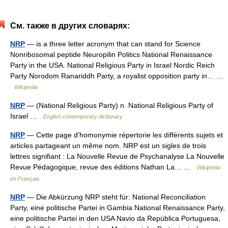
См. также в других словарях:
NRP
— is a three letter acronym that can stand for Science
Nonribosomal peptide Neuropilin Politics National Renaissance
Party in the USA. National Religious Party in Israel Nordic Reich
Party Norodom Ranariddh Party, a royalist opposition party in… …
Wikipedia
NRP
— (National Religious Party) n. National Religious Party of
Israel …
English contemporary dictionary
NRP
— Cette page d’homonymie répertorie les différents sujets et
articles partageant un même nom. NRP est un sigles de trois
lettres signifiant : La Nouvelle Revue de Psychanalyse La Nouvelle
Revue Pédagogique, revue des éditions Nathan La… …
Wikipédia
en Français
NRP
— Die Abkürzung NRP steht für: National Reconciliation
Party, eine politische Partei in Gambia National Renaissance Party,
eine politische Partei in den USA Navio da República Portuguesa,