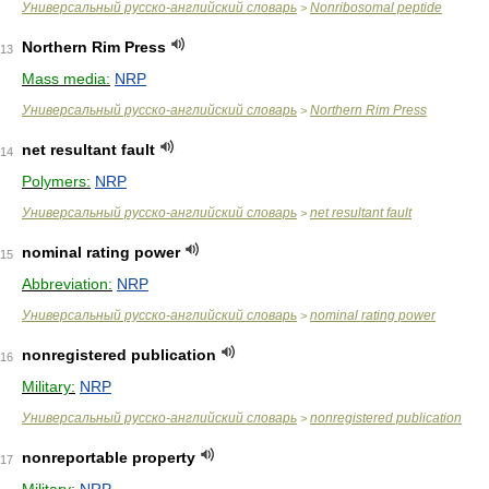
Универсальный русско-английский словарь
Nonribosomal peptide
>
Northern Rim Press
13
Mass media:
NRP
Универсальный русско-английский словарь
Northern Rim Press
>
net resultant fault
14
Polymers:
NRP
Универсальный русско-английский словарь
net resultant fault
>
nominal rating power
15
Abbreviation:
NRP
Универсальный русско-английский словарь
nominal rating power
>
nonregistered publication
16
Military:
NRP
Универсальный русско-английский словарь
nonregistered publication
>
nonreportable property
17