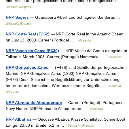
eine Schiff der portugiesischen Marine, siehe Portugiesische …
Deutsch Wikipedia
NRP Sagres
— Guanabara Albert Leo Schlageter Banderas …
Wikipedia Español
NRP Corte-Real (F332)
— NRP Corte Real in the Atlantic Ocean
on July 13, 2009. Career (Portugal …
Wikipedia
NRP Vasco da Gama (F330)
— NRP Vasco da Gama alongside at
Tallinn in March 2008. Career (Portugal) Namesake …
Wikipedia
NRP Gonçalves Zarco
— (F476) sind Schiffe der portugiesischen
Marine: NRP Gonçalves Zarco (1933) NRP Gonçalves Zarco
(F476) Diese Seite ist eine Begriffsklärung zur Unterscheidung
mehrerer mit demselben Wort bezeichneter Begriffe …
Deutsch
Wikipedia
NRP Afonso de Albuquerque
— Career (Portugal) Portuguese
Navy Name: NRP Afonso de Albuquerque …
Wikipedia
NRP Albatroz
— Oecusse Albatroz Klasse Schiffstyp: Schnellboot
Länge: 23,68 m Breite: 5,2 m …
Deutsch Wikipedia