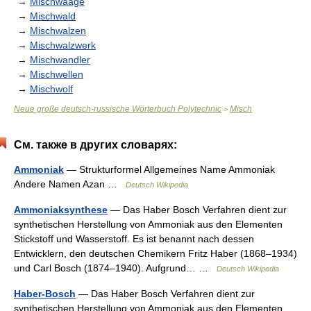
→
Mischwaage
→
Mischwald
→
Mischwalzen
→
Mischwalzwerk
→
Mischwandler
→
Mischwellen
→
Mischwolf
Neue große deutsch-russische Wörterbuch Polytechnic
Misch
>
См. также в других словарях:
Ammoniak
— Strukturformel Allgemeines Name Ammoniak
Andere Namen Azan …
Deutsch Wikipedia
Ammoniaksynthese
— Das Haber Bosch Verfahren dient zur
synthetischen Herstellung von Ammoniak aus den Elementen
Stickstoff und Wasserstoff. Es ist benannt nach dessen
Entwicklern, den deutschen Chemikern Fritz Haber (1868–1934)
und Carl Bosch (1874–1940). Aufgrund… …
Deutsch Wikipedia
Haber-Bosch
— Das Haber Bosch Verfahren dient zur
synthetischen Herstellung von Ammoniak aus den Elementen