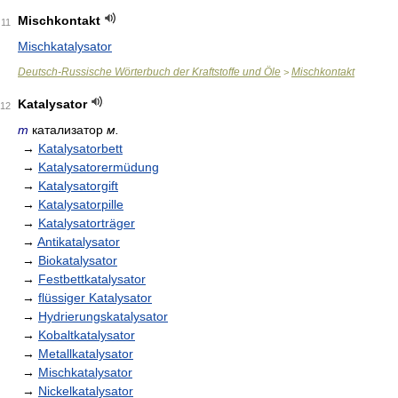
Mischkontakt
11
Mischkatalysator
Deutsch-Russische Wörterbuch der Kraftstoffe und Öle
Mischkontakt
>
Katalysator
12
m
катализатор
м.
→
Katalysatorbett
→
Katalysatorermüdung
→
Katalysatorgift
→
Katalysatorpille
→
Katalysatorträger
→
Antikatalysator
→
Biokatalysator
→
Festbettkatalysator
→
flüssiger Katalysator
→
Hydrierungskatalysator
→
Kobaltkatalysator
→
Metallkatalysator
→
Mischkatalysator
→
Nickelkatalysator