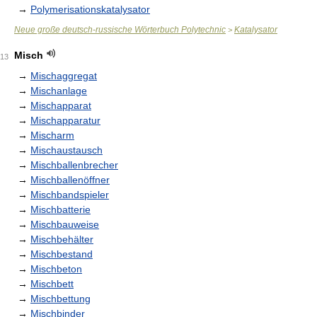
→
Polymerisationskatalysator
Neue große deutsch-russische Wörterbuch Polytechnic
Katalysator
>
Misch
13
→
Mischaggregat
→
Mischanlage
→
Mischapparat
→
Mischapparatur
→
Mischarm
→
Mischaustausch
→
Mischballenbrecher
→
Mischballenöffner
→
Mischbandspieler
→
Mischbatterie
→
Mischbauweise
→
Mischbehälter
→
Mischbestand
→
Mischbeton
→
Mischbett
→
Mischbettung
→
Mischbinder