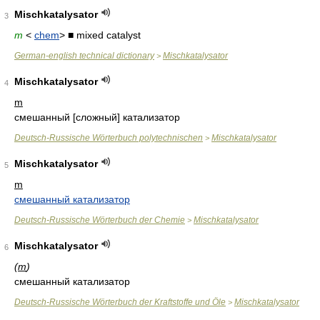
Mischkatalysator
3
m
<
chem
> ■ mixed catalyst
German-english technical dictionary
Mischkatalysator
>
Mischkatalysator
4
m
смешанный [сложный] катализатор
Deutsch-Russische Wörterbuch polytechnischen
Mischkatalysator
>
Mischkatalysator
5
m
смешанный катализатор
Deutsch-Russische Wörterbuch der Chemie
Mischkatalysator
>
Mischkatalysator
6
(
m
)
смешанный катализатор
Deutsch-Russische Wörterbuch der Kraftstoffe und Öle
Mischkatalysator
>