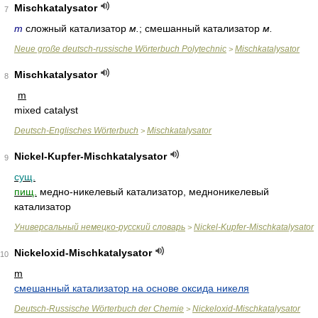
Mischkatalysator
7
m
сложный катализатор
м.
; смешанный катализатор
м.
Neue große deutsch-russische Wörterbuch Polytechnic
Mischkatalysator
>
Mischkatalysator
8
m
mixed catalyst
Deutsch-Englisches Wörterbuch
Mischkatalysator
>
Nickel-Kupfer-Mischkatalysator
9
сущ.
пищ.
медно-никелевый катализатор, медноникелевый
катализатор
Универсальный немецко-русский словарь
Nickel-Kupfer-Mischkatalysator
>
Nickeloxid-Mischkatalysator
10
m
смешанный катализатор на основе оксида никеля
Deutsch-Russische Wörterbuch der Chemie
Nickeloxid-Mischkatalysator
>