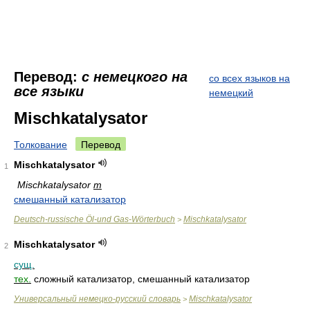
Перевод:
с немецкого на
со всех языков на
все языки
немецкий
Mischkatalysator
Толкование
Перевод
Mischkatalysator
1
Mischkatalysator
m
смешанный катализатор
Deutsch-russische Öl-und Gas-Wörterbuch
Mischkatalysator
>
Mischkatalysator
2
сущ.
тех.
сложный катализатор, смешанный катализатор
Универсальный немецко-русский словарь
Mischkatalysator
>