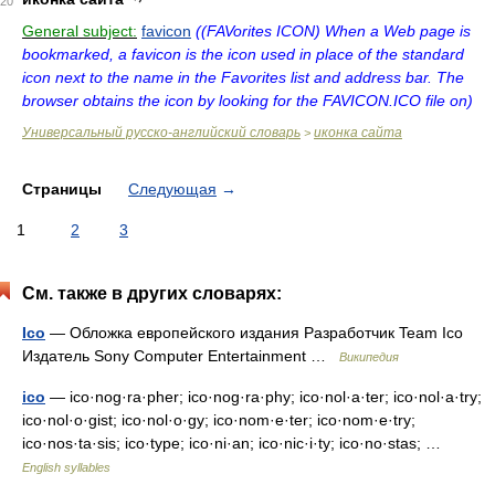
20
General subject:
favicon
((FAVorites ICON) When a Web page is
bookmarked, a favicon is the icon used in place of the standard
icon next to the name in the Favorites list and address bar. The
browser obtains the icon by looking for the FAVICON.ICO file on)
Универсальный русско-английский словарь
иконка сайта
>
Страницы
Следующая
→
1
2
3
См. также в других словарях:
Ico
— Обложка европейского издания Разработчик Team Ico
Издатель Sony Computer Entertainment …
Википедия
ico
— ico·nog·ra·pher; ico·nog·ra·phy; ico·nol·a·ter; ico·nol·a·try;
ico·nol·o·gist; ico·nol·o·gy; ico·nom·e·ter; ico·nom·e·try;
ico·nos·ta·sis; ico·type; ico·ni·an; ico·nic·i·ty; ico·no·stas; …
English syllables