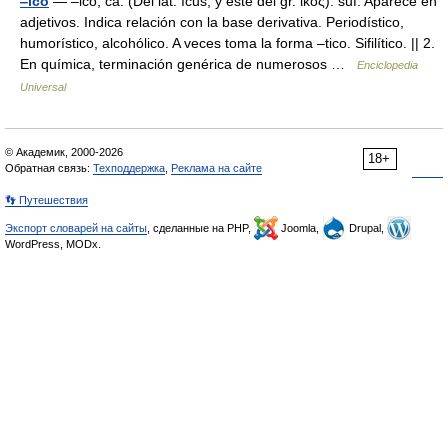
‒ico
— ‒ico, ca. (Del lat. ĭcus, y este del gr. ικός). suf. Aparece en
adjetivos. Indica relación con la base derivativa. Periodístico,
humorístico, alcohólico. A veces toma la forma ‒tico. Sifilítico. || 2.
En química, terminación genérica de numerosos …
Enciclopedia
Universal
© Академик, 2000-2026
18+
Обратная связь:
Техподдержка
,
Реклама на сайте
👣 Путешествия
Экспорт словарей на сайты
, сделанные на PHP,
Joomla,
Drupal,
WordPress, MODx.