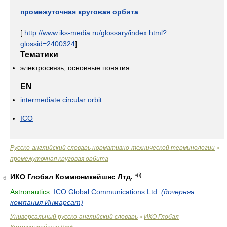
промежуточная круговая орбита
—
[
http://www.iks-media.ru/glossary/index.html?
glossid=2400324
]
Тематики
электросвязь, основные понятия
EN
intermediate circular orbit
ICO
Русско-английский словарь нормативно-технической терминологии
>
промежуточная круговая орбита
ИКО Глобал Коммюникейшнс Лтд.
6
Astronautics:
ICO Global Communications Ltd.
(дочерняя
компания Инмарсат)
Универсальный русско-английский словарь
ИКО Глобал
>