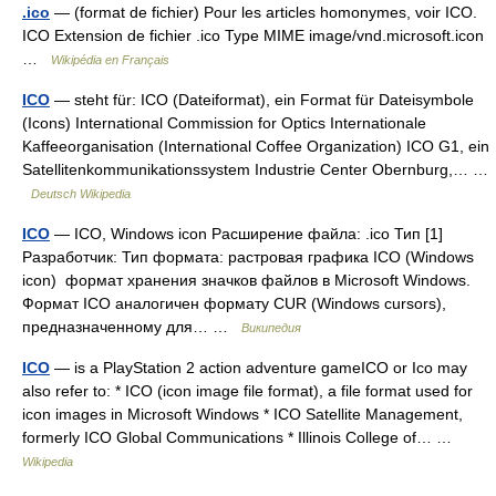
.ico
— (format de fichier) Pour les articles homonymes, voir ICO.
ICO Extension de fichier .ico Type MIME image/vnd.microsoft.icon
…
Wikipédia en Français
ICO
— steht für: ICO (Dateiformat), ein Format für Dateisymbole
(Icons) International Commission for Optics Internationale
Kaffeeorganisation (International Coffee Organization) ICO G1, ein
Satellitenkommunikationssystem Industrie Center Obernburg,… …
Deutsch Wikipedia
ICO
— ICO, Windows icon Расширение файла: .ico Тип [1]
Разработчик: Тип формата: растровая графика ICO (Windows
icon) формат хранения значков файлов в Microsoft Windows.
Формат ICO аналогичен формату CUR (Windows cursors),
предназначенному для… …
Википедия
ICO
— is a PlayStation 2 action adventure gameICO or Ico may
also refer to: * ICO (icon image file format), a file format used for
icon images in Microsoft Windows * ICO Satellite Management,
formerly ICO Global Communications * Illinois College of… …
Wikipedia