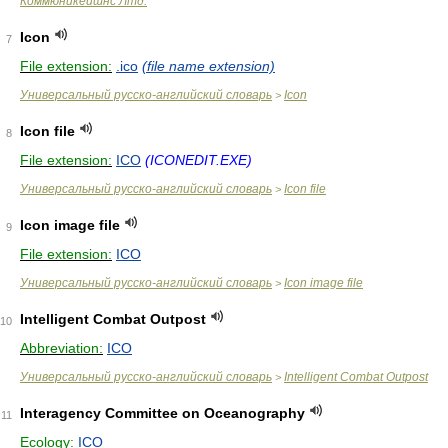
Коммюникейшнс Лтд.
Icon
7
File extension:
.ico
(file name extension)
Универсальный русско-английский словарь
Icon
>
Icon file
8
File extension:
ICO
(ICONEDIT.EXE)
Универсальный русско-английский словарь
Icon file
>
Icon image file
9
File extension:
ICO
Универсальный русско-английский словарь
Icon image file
>
Intelligent Combat Outpost
10
Abbreviation:
ICO
Универсальный русско-английский словарь
Intelligent Combat Outpost
>
Interagency Committee on Oceanography
11
Ecology:
ICO