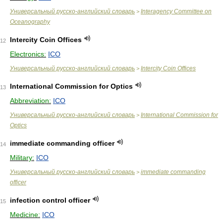
Универсальный русско-английский словарь
Interagency Committee on
>
Oceanography
Intercity Coin Offices
12
Electronics:
ICO
Универсальный русско-английский словарь
Intercity Coin Offices
>
International Commission for Optics
13
Abbreviation:
ICO
Универсальный русско-английский словарь
International Commission for
>
Optics
immediate commanding officer
14
Military:
ICO
Универсальный русско-английский словарь
immediate commanding
>
officer
infection control officer
15
Medicine:
ICO