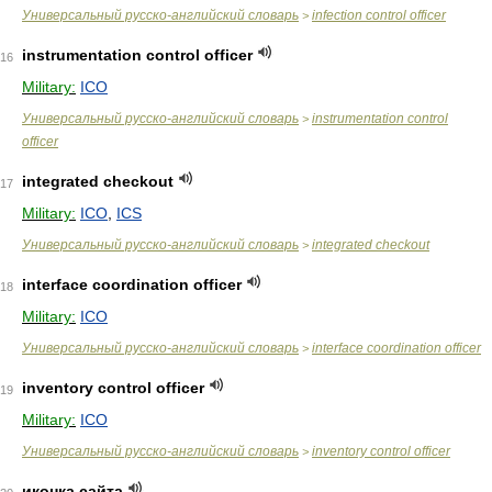
Универсальный русско-английский словарь
infection control officer
>
instrumentation control officer
16
Military:
ICO
Универсальный русско-английский словарь
instrumentation control
>
officer
integrated checkout
17
Military:
ICO
,
ICS
Универсальный русско-английский словарь
integrated checkout
>
interface coordination officer
18
Military:
ICO
Универсальный русско-английский словарь
interface coordination officer
>
inventory control officer
19
Military:
ICO
Универсальный русско-английский словарь
inventory control officer
>
иконка сайта