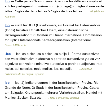
Ico
— Cette page d’homonymie répertorie les différents sujets et
articles partageant un même nom. {{{image}}} Sigles d une seule
lettre Sigles de deux lettres > Sigles de trois lettres …
Wikipédia en
Français
Ico
— steht für: ICO (Dateiformat), ein Format für Dateisymbole
(Icons) Initiative Christlicher Orient, eine österreichische
Hilfsorganisation für Christen im Orient International Commission
for Optics Internationale Kaffeeorganisation (International… …
Deutsch Wikipedia
-ico
— ico, ca o cico, ca o ecico, ca sufijo 1. Forma sustantivos
con valor diminutivo o afectivo a partir de sustantivos y a su vez
adjetivos con valor diminutivo o afectivo a partir de adjetivos: rato
ratico, sol solecico, malo malico. ico, ca sufijo …
Diccionario
Salamanca de la Lengua Española
Ico
— Ico, 1) Indianerstamm in der brasilianischen Provinz Rio
Grande do Norte; 2) Stadt in der brasilianischen Provinz Ceara,
am Salgado, Knotenpunkt mehrerer Verkehrsstraßen; Handel mit
Manioc, Zucker, Salz etc …
Pierer's Universal-Lexikon