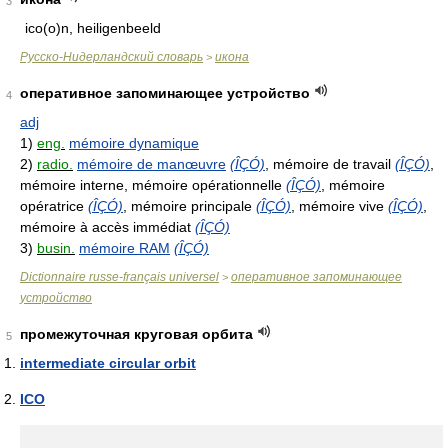
3
ico(o)n, heiligenbeeld
Русско-Нидерландский словарь
икона
>
оперативное запоминающее устройство
4
adj
1)
eng.
mémoire dynamique
2)
radio.
mémoire de manœuvre
(ÎÇÓ)
, mémoire de travail
(ÎÇÓ)
,
mémoire interne, mémoire opérationnelle
(ÎÇÓ)
, mémoire
opératrice
(ÎÇÓ)
, mémoire principale
(ÎÇÓ)
, mémoire vive
(ÎÇÓ)
,
mémoire à accès immédiat
(ÎÇÓ)
3)
busin.
mémoire RAM
(ÎÇÓ)
Dictionnaire russe-français universel
оперативное запоминающее
>
устройство
промежуточная круговая орбита
5
intermediate circular orbit
ICO