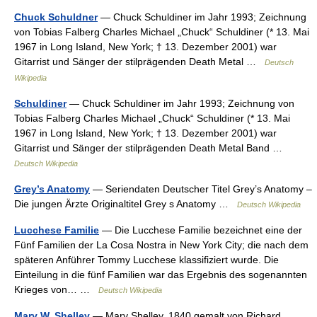
Chuck Schuldner
— Chuck Schuldiner im Jahr 1993; Zeichnung
von Tobias Falberg Charles Michael „Chuck“ Schuldiner (* 13. Mai
1967 in Long Island, New York; † 13. Dezember 2001) war
Gitarrist und Sänger der stilprägenden Death Metal …
Deutsch
Wikipedia
Schuldiner
— Chuck Schuldiner im Jahr 1993; Zeichnung von
Tobias Falberg Charles Michael „Chuck“ Schuldiner (* 13. Mai
1967 in Long Island, New York; † 13. Dezember 2001) war
Gitarrist und Sänger der stilprägenden Death Metal Band …
Deutsch Wikipedia
Grey’s Anatomy
— Seriendaten Deutscher Titel Grey’s Anatomy –
Die jungen Ärzte Originaltitel Grey s Anatomy …
Deutsch Wikipedia
Lucchese Familie
— Die Lucchese Familie bezeichnet eine der
Fünf Familien der La Cosa Nostra in New York City; die nach dem
späteren Anführer Tommy Lucchese klassifiziert wurde. Die
Einteilung in die fünf Familien war das Ergebnis des sogenannten
Krieges von… …
Deutsch Wikipedia
Mary W. Shelley
— Mary Shelley, 1840 gemalt von Richard