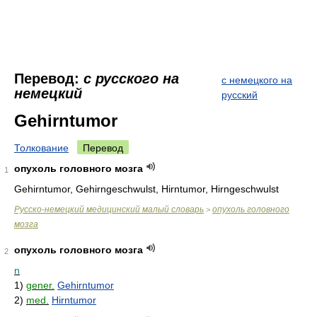
Перевод:
с русского на
с немецкого на
немецкий
русский
Gehirntumor
Толкование
Перевод
опухоль головного мозга
1
Gehirntumor, Gehirngeschwulst, Hirntumor, Hirngeschwulst
Руccко-немецкий медицинский малый словарь
опухоль головного
>
мозга
опухоль головного мозга
2
n
1)
gener.
Gehirntumor
2)
med.
Hirntumor