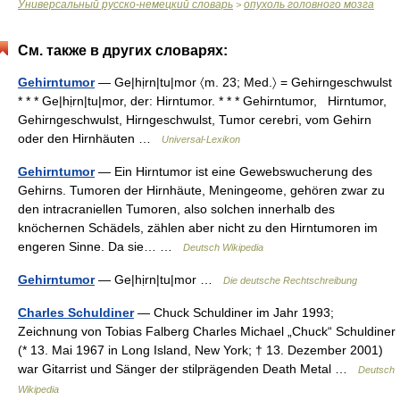
Универсальный русско-немецкий словарь
опухоль головного мозга
>
См. также в других словарях:
Gehirntumor
— Ge|hịrn|tu|mor 〈m. 23; Med.〉 = Gehirngeschwulst
* * * Ge|hịrn|tu|mor, der: Hirntumor. * * * Gehirntumor, Hirntumor,
Gehirngeschwulst, Hirngeschwulst, Tumor cerebri, vom Gehirn
oder den Hirnhäuten …
Universal-Lexikon
Gehirntumor
— Ein Hirntumor ist eine Gewebswucherung des
Gehirns. Tumoren der Hirnhäute, Meningeome, gehören zwar zu
den intracraniellen Tumoren, also solchen innerhalb des
knöchernen Schädels, zählen aber nicht zu den Hirntumoren im
engeren Sinne. Da sie… …
Deutsch Wikipedia
Gehirntumor
— Ge|hịrn|tu|mor …
Die deutsche Rechtschreibung
Charles Schuldiner
— Chuck Schuldiner im Jahr 1993;
Zeichnung von Tobias Falberg Charles Michael „Chuck“ Schuldiner
(* 13. Mai 1967 in Long Island, New York; † 13. Dezember 2001)
war Gitarrist und Sänger der stilprägenden Death Metal …
Deutsch
Wikipedia