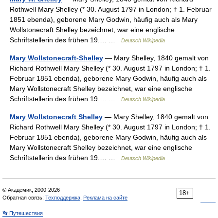
Rothwell Mary Shelley (* 30. August 1797 in London; † 1. Februar
1851 ebenda), geborene Mary Godwin, häufig auch als Mary
Wollstonecraft Shelley bezeichnet, war eine englische
Schriftstellerin des frühen 19.… …
Deutsch Wikipedia
Mary Wollstonecraft-Shelley
— Mary Shelley, 1840 gemalt von
Richard Rothwell Mary Shelley (* 30. August 1797 in London; † 1.
Februar 1851 ebenda), geborene Mary Godwin, häufig auch als
Mary Wollstonecraft Shelley bezeichnet, war eine englische
Schriftstellerin des frühen 19.… …
Deutsch Wikipedia
Mary Wollstonecraft Shelley
— Mary Shelley, 1840 gemalt von
Richard Rothwell Mary Shelley (* 30. August 1797 in London; † 1.
Februar 1851 ebenda), geborene Mary Godwin, häufig auch als
Mary Wollstonecraft Shelley bezeichnet, war eine englische
Schriftstellerin des frühen 19.… …
Deutsch Wikipedia
© Академик, 2000-2026
18+
Обратная связь:
Техподдержка
,
Реклама на сайте
👣 Путешествия