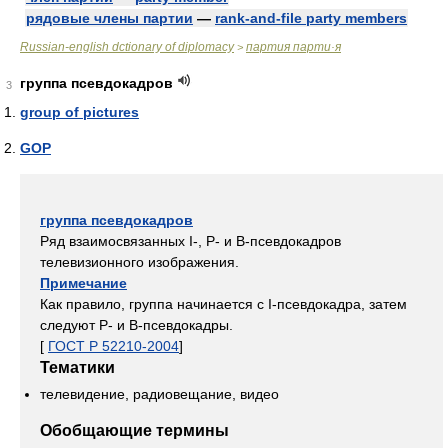
рядовые члены партии
—
rank-and-file party members
Russian-english dctionary of diplomacy
партия парти·я
>
группа псевдокадров
3
group of pictures
GOP
группа псевдокадров
Ряд взаимосвязанных I-, Р- и В-псевдокадров
телевизионного изображения.
Примечание
Как правило, группа начинается с I-псевдокадра, затем
следуют Р- и В-псевдокадры.
[
ГОСТ Р 52210-2004
]
Тематики
телевидение, радиовещание, видео
Обобщающие термины