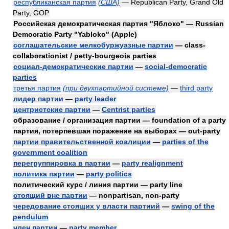
республиканская партия
(США)
— Republican Party, Grand Old
Party, GOP
Российская демократическая партия "Яблоко" — Russian
Democratic Party "Yabloko" (Apple)
соглашательские мелкобуржуазные партии
— class-
collaborationist / petty-bourgeois parties
социал-демократические партии
—
social-democratic
parties
третья партия
(при двухпартийной системе)
—
third party
лидер партии
—
party leader
центристские партии
—
Centrist parties
образование / организация партии — foundation of a party
партия, потерпевшая поражение на выборах — out-party
партии правительственной коалиции
—
parties of the
government coalition
перегруппировка в партии
—
party realignment
политика партии
—
party politics
политический курс / линия партии — party line
стоящий вне партии
— nonpartisan, non-party
чередование стоящих у власти партиий
—
swing of the
pendulum
член партии
—
party member