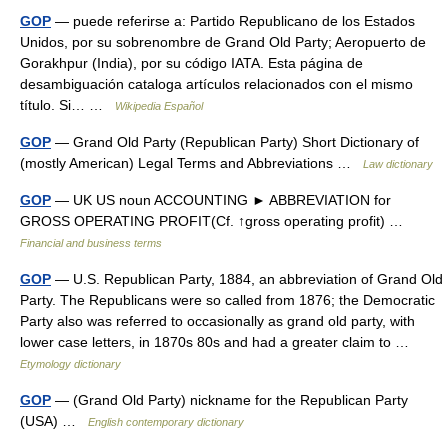
GOP
— puede referirse a: Partido Republicano de los Estados
Unidos, por su sobrenombre de Grand Old Party; Aeropuerto de
Gorakhpur (India), por su código IATA. Esta página de
desambiguación cataloga artículos relacionados con el mismo
título. Si… …
Wikipedia Español
GOP
— Grand Old Party (Republican Party) Short Dictionary of
(mostly American) Legal Terms and Abbreviations …
Law dictionary
GOP
— UK US noun ACCOUNTING ► ABBREVIATION for
GROSS OPERATING PROFIT(Cf. ↑gross operating profit) …
Financial and business terms
GOP
— U.S. Republican Party, 1884, an abbreviation of Grand Old
Party. The Republicans were so called from 1876; the Democratic
Party also was referred to occasionally as grand old party, with
lower case letters, in 1870s 80s and had a greater claim to …
Etymology dictionary
GOP
— (Grand Old Party) nickname for the Republican Party
(USA) …
English contemporary dictionary