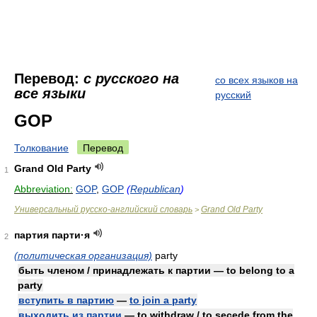
Перевод:
с русского на
со всех языков на
все языки
русский
GOP
Толкование
Перевод
Grand Old Party
1
Abbreviation:
GOP
,
GOP
(
Republican
)
Универсальный русско-английский словарь
Grand Old Party
>
партия парти·я
2
(политическая организация)
party
быть членом / принадлежать к партии — to belong to a
party
вступить в партию
—
to join a party
выходить из партии
— to withdraw / to secede from the