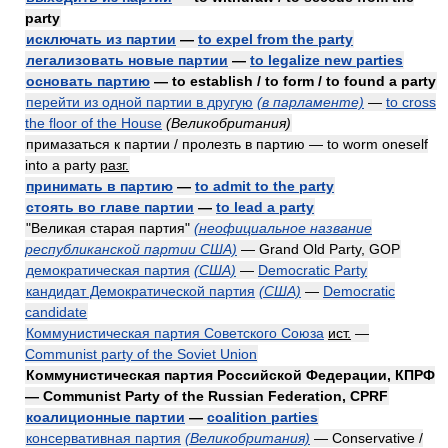
party
исключать из партии
—
to expel from the party
легализовать новые партии
—
to legalize new parties
основать партию
— to establish / to form / to found a party
перейти из одной партии в другую
(в парламенте)
—
to cross
the floor of the House
(Великобритания)
примазаться к партии / пролезть в партию — to worm oneself
into a party
разг.
принимать в партию
—
to admit to the party
стоять во главе партии
—
to lead a party
"Великая старая партия"
(неофициальное название
республиканской партии США)
— Grand Old Party, GOP
демократическая партия
(США)
—
Democratic Party
кандидат Демократической партия
(США)
—
Democratic
candidate
Коммунистическая партия Советского Союза
ист.
—
Communist party of the Soviet Union
Коммунистическая партия Российской Федерации, КПРФ
— Communist Party of the Russian Federation, CPRF
коалиционные партии
—
coalition parties
консервативная партия
(Великобритания)
— Conservative /