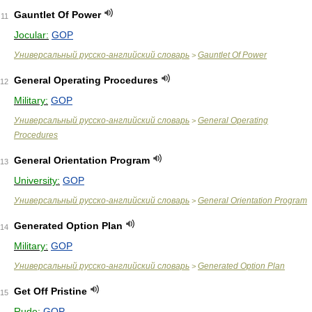
Gauntlet Of Power
11
Jocular:
GOP
Универсальный русско-английский словарь
Gauntlet Of Power
>
General Operating Procedures
12
Military:
GOP
Универсальный русско-английский словарь
General Operating
>
Procedures
General Orientation Program
13
University:
GOP
Универсальный русско-английский словарь
General Orientation Program
>
Generated Option Plan
14
Military:
GOP
Универсальный русско-английский словарь
Generated Option Plan
>
Get Off Pristine
15
Rude:
GOP