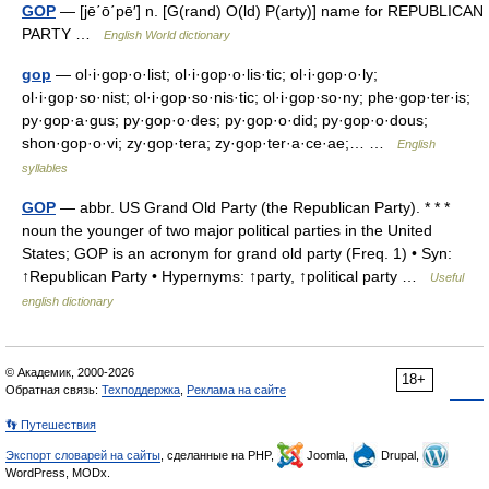
GOP
— [jē΄ō΄pē′] n. [G(rand) O(ld) P(arty)] name for REPUBLICAN
PARTY …
English World dictionary
gop
— ol·i·gop·o·list; ol·i·gop·o·lis·tic; ol·i·gop·o·ly;
ol·i·gop·so·nist; ol·i·gop·so·nis·tic; ol·i·gop·so·ny; phe·gop·ter·is;
py·gop·a·gus; py·gop·o·des; py·gop·o·did; py·gop·o·dous;
shon·gop·o·vi; zy·gop·tera; zy·gop·ter·a·ce·ae;… …
English
syllables
GOP
— abbr. US Grand Old Party (the Republican Party). * * *
noun the younger of two major political parties in the United
States; GOP is an acronym for grand old party (Freq. 1) • Syn:
↑Republican Party • Hypernyms: ↑party, ↑political party …
Useful
english dictionary
© Академик, 2000-2026
18+
Обратная связь:
Техподдержка
,
Реклама на сайте
👣 Путешествия
Экспорт словарей на сайты
, сделанные на PHP,
Joomla,
Drupal,
WordPress, MODx.