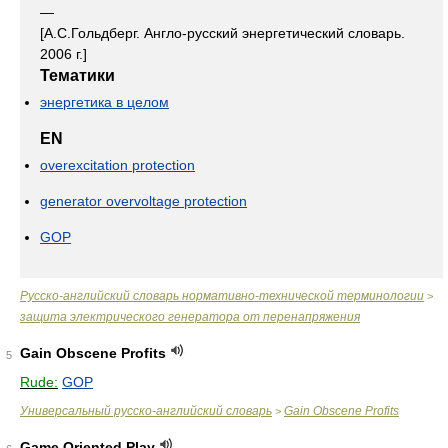
—
[А.С.Гольдберг. Англо-русский энергетический словарь.
2006 г.]
Тематики
энергетика в целом
EN
overexcitation protection
generator overvoltage protection
GOP
Русско-английский словарь нормативно-технической терминологии
>
защита электрического генератора от перенапряжения
Gain Obscene Profits
5
Rude:
GOP
Универсальный русско-английский словарь
Gain Obscene Profits
>
Game Oriented Play