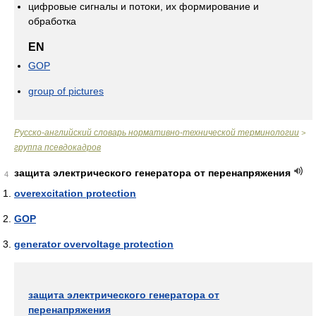
цифровые сигналы и потоки, их формирование и
обработка
EN
GOP
group of pictures
Русско-английский словарь нормативно-технической терминологии
>
группа псевдокадров
защита электрического генератора от перенапряжения
4
overexcitation protection
GOP
generator overvoltage protection
защита электрического генератора от
перенапряжения