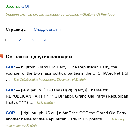
Jocular:
GOP
Универсальный русско-английский словарь
Gluttons Of Privilege
>
Страницы
Следующая
→
1
2
3
4
См. также в других словарях:
GOP
— n. [from Grand Old Party.] The Republican Party, the
younger of the two major political parties in the U. S. [WordNet 1.5]
…
The Collaborative International Dictionary of English
GOP
— [jē΄ō΄pē′] n. 〚G(rand) O(ld) P(arty)〛 name for
REPUBLICAN PARTY * * * GOP abbr. Grand Old Party (Republican
Party). * * * ( …
Universalium
GOP
— [ˌdʒi: əu ˈpi: US ou ] n AmE the GOP the Grand Old Party
another name for the Republican Party in US politics …
Dictionary of
contemporary English