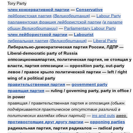
Tory Party
член консервативной партии
—
Conservative
лейбористская партия
(Великобритания)
—
Labour Party
парламентская фракция лейбористской партии
(в палате
общин Великобритании)
—
Parliamentary Labour Party
член лейбористской партии
—
Labourist
либеральная партия
(Великобритания)
—
Liberal Party
Либерально-демократическая партия России, ЛДПР —
Liberal-democratic party of Russia
оппозиционнаяпартия, политическая партия, не стоящая у
власти, партия оппозиции — opposition party, out-party
левое / правое крыло политической партии — left / right
wing of a political party
правительственная партия
—
government party
правящая партия
— ruling / governing party, party in office /
in power
правящая / правительственная партия и оппозиция
(обыкн.
подчёркивается практическое отсутствие различий в
политических взглядах обеих партий)
—
ins and outs
амер.
противостоящие друг другу партии
—
opponing parties
радикальная партия, партия радикалов — radical party