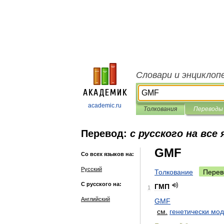
Словари и энциклоп
academic.ru
Толкования
Переводы
Перевод:
с русского на все
GMF
Со всех языков на:
Русский
Толкование
Перев
С русского на:
ГМП
1
Английский
GMF
см
.
генетически
мод