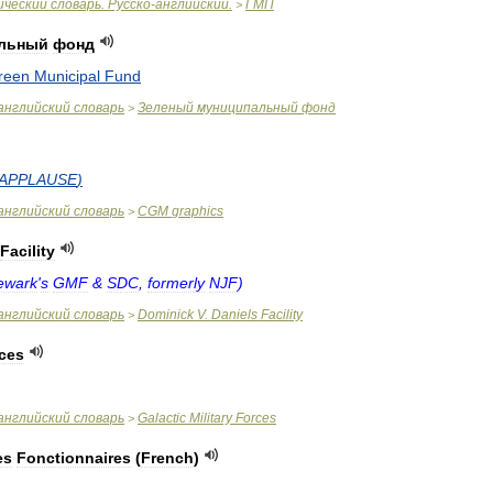
ический
словарь
.
Русско
-
английский
.
ГМП
>
льный
фонд
reen
Municipal
Fund
английский
словарь
Зеленый
муниципальный
фонд
>
APPLAUSE
)
английский
словарь
CGM
graphics
>
Facility
ewark
'
s
GMF
&
SDC
,
formerly
NJF
)
английский
словарь
Dominick
V
.
Daniels
Facility
>
ces
английский
словарь
Galactic
Military
Forces
>
es
Fonctionnaires
(
French
)