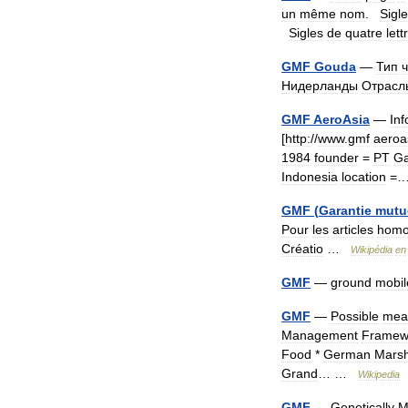
un
même
nom
.
Sigl
Sigles
de
quatre
lett
GMF
Gouda
—
Тип
Нидерланды
Отрасл
GMF
AeroAsia
—
In
[
http:
//
www
.
gmf
aeroa
1984
founder
=
PT
Ga
Indonesia
location
=
GMF
(
Garantie
mutu
Pour
les
articles
hom
Créatio
…
Wikipédia
en
GMF
—
ground
mobil
GMF
—
Possible
mea
Management
Framew
Food
*
German
Marsh
Grand
… …
Wikipedia
GMF
—
Genetically
M