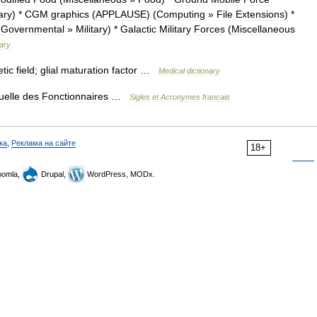
tary
) *
CGM
graphics
(
APPLAUSE
) (
Computing
»
File
Extensions
) *
(
Governmental
»
Military
) *
Galactic
Military
Forces
(
Miscellaneous
nary
tic
field
;
glial
maturation
factor
…
Medical
dictionary
uelle
des
Fonctionnaires
…
Sigles
et
Acronymes
francais
ка
,
Реклама на сайте
18+
omla,
Drupal,
WordPress, MODx.