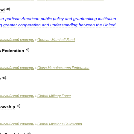
nd
on
-
partisan
American
public
policy
and
grantmaking
institution
g
greater
cooperation
and
understanding
between
the
United
английский
словарь
German
Marshall
Fund
>
s
Federation
английский
словарь
Glass
Manufacturers
Federation
>
e
английский
словарь
Global
Military
Force
>
lowship
английский
словарь
Global
Missions
Fellowship
>