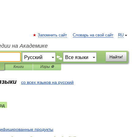
Запомнить сайт
Словарь на свой сайт
RU
едии на Академике
Найти!
Книги
Игры ⚽
 языки
со всех языков на русский
од
ифицированные
продукты