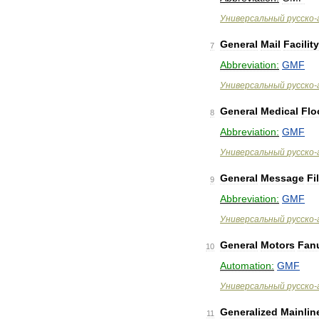
Универсальный
русско
-
General
Mail
Facility
7
Abbreviation:
GMF
Универсальный
русско
-
General
Medical
Flo
8
Abbreviation:
GMF
Универсальный
русско
-
General
Message
Fi
9
Abbreviation:
GMF
Универсальный
русско
-
General
Motors
Fan
10
Automation:
GMF
Универсальный
русско
-
Generalized
Mainlin
11