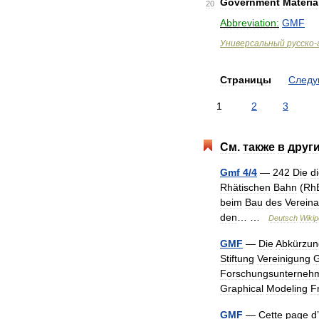
Government
Materia
20
Abbreviation:
GMF
Универсальный
русско
-
Страницы
След
1
2
3
См
.
также
в
друг
Gmf
4
/
4
—
242
Die
d
Rhätischen
Bahn
(
Rh
beim
Bau
des
Vereina
den
… …
Deutsch
Wikip
GMF
—
Die
Abkürzun
Stiftung
Vereinigung
G
Forschungsunterneh
Graphical
Modeling
F
GMF
—
Cette
page
d
’