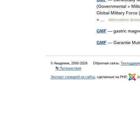
(
Governmental
»
Mili
Global
Military
Force
» …
Abbreviations
dictio
GMF
—
gastric
magne
GMF
—
Garantie
Mut
© Академик, 2000-2026
Обратная связь:
Техподдерж
👣 Путешествия
Экспорт словарей на сайты
, сделанные на PHP,
Jo