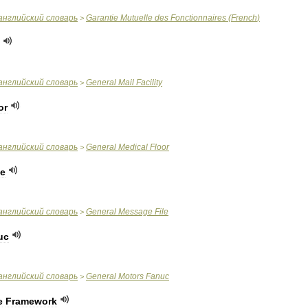
английский
словарь
Garantie
Mutuelle
des
Fonctionnaires
(
French
)
>
английский
словарь
General
Mail
Facility
>
or
английский
словарь
General
Medical
Floor
>
le
английский
словарь
General
Message
File
>
uc
английский
словарь
General
Motors
Fanuc
>
e
Framework