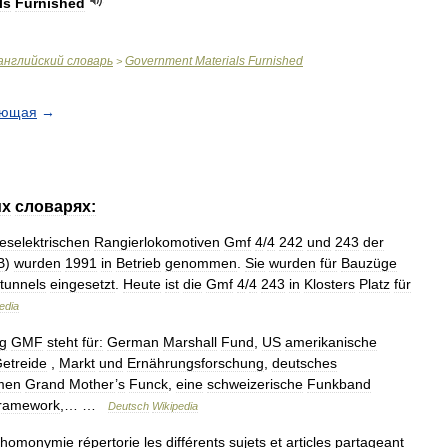
ls
Furnished
английский
словарь
Government
Materials
Furnished
>
ующая
→
их
словарях:
ieselektrischen
Rangierlokomotiven
Gmf
4
/
4
242
und
243
der
B
)
wurden
1991
in
Betrieb
genommen
.
Sie
wurden
für
Bauzüge
tunnels
eingesetzt
.
Heute
ist
die
Gmf
4
/
4
243
in
Klosters
Platz
für
edia
g
GMF
steht
für:
German
Marshall
Fund
,
US
amerikanische
etreide
,
Markt
und
Ernährungsforschung
,
deutsches
men
Grand
Mother
’
s
Funck
,
eine
schweizerische
Funkband
ramework
,… …
Deutsch
Wikipedia
homonymie
répertorie
les
différents
sujets
et
articles
partageant