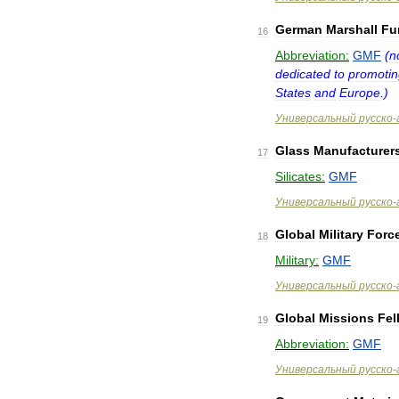
German
Marshall
Fu
16
Abbreviation:
GMF
(
n
dedicated
to
promotin
States
and
Europe
.)
Универсальный
русско
-
Glass
Manufacturer
17
Silicates:
GMF
Универсальный
русско
-
Global
Military
Forc
18
Military:
GMF
Универсальный
русско
-
Global
Missions
Fel
19
Abbreviation:
GMF
Универсальный
русско
-