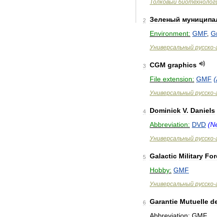
Толковый
биотехнолог
Зеленый
муниципа
2
Environment:
GMF
,
G
Универсальный
русско
-
CGM
graphics
3
File
extension:
GMF
(
Универсальный
русско
-
Dominick
V
.
Daniels
4
Abbreviation:
DVD
(
N
Универсальный
русско
-
Galactic
Military
For
5
Hobby:
GMF
Универсальный
русско
-
Garantie
Mutuelle
d
6
Abbreviation:
GMF