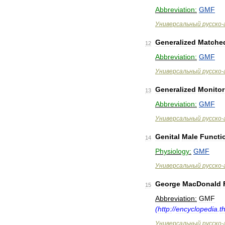
Abbreviation:
GMF
Универсальный
русско
-
Generalized
Matche
12
Abbreviation:
GMF
Универсальный
русско
-
Generalized
Monitor
13
Abbreviation:
GMF
Универсальный
русско
-
Genital
Male
Functi
14
Physiology:
GMF
Универсальный
русско
-
George
MacDonald
15
Abbreviation:
GMF
(
http:
//
encyclopedia
.
t
Универсальный
русско
-