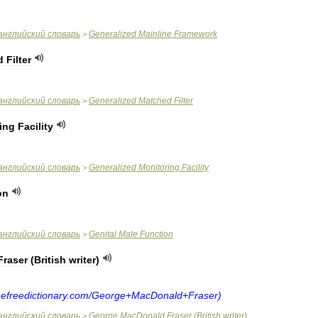
английский
словарь
Generalized
Mainline
Framework
>
d
Filter
английский
словарь
Generalized
Matched
Filter
>
ing
Facility
английский
словарь
Generalized
Monitoring
Facility
>
on
английский
словарь
Genital
Male
Function
>
Fraser
(
British
writer
)
hefreedictionary
.
com
/
George
+
MacDonald
+
Fraser
)
английский
словарь
George
MacDonald
Fraser
(
British
writer
)
>