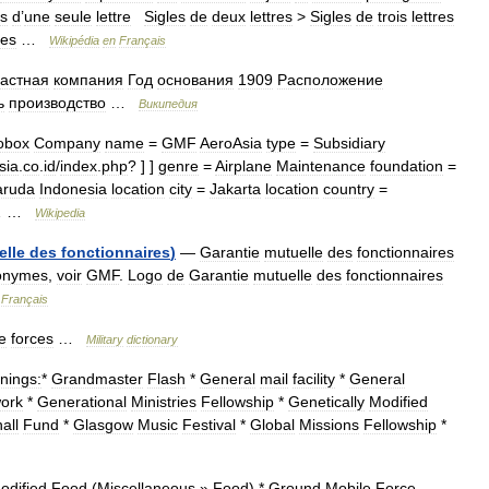
es
d
’
une
seule
lettre
Sigles
de
deux
lettres
>
Sigles
de
trois
lettres
res
…
Wikipédia
en
Français
частная
компания
Год
основания
1909
Расположение
ь
производство
…
Википедия
fobox
Company
name
=
GMF
AeroAsia
type
=
Subsidiary
sia
.
co
.
id
/
index
.
php
? ] ]
genre
=
Airplane
Maintenance
foundation
=
ruda
Indonesia
location
city
=
Jakarta
location
country
=
… …
Wikipedia
elle
des
fonctionnaires
)
—
Garantie
mutuelle
des
fonctionnaires
onymes
,
voir
GMF
.
Logo
de
Garantie
mutuelle
des
fonctionnaires
Français
e
forces
…
Military
dictionary
nings:
*
Grandmaster
Flash
*
General
mail
facility
*
General
ork
*
Generational
Ministries
Fellowship
*
Genetically
Modified
all
Fund
*
Glasgow
Music
Festival
*
Global
Missions
Fellowship
*
odified
Food
(
Miscellaneous
»
Food
) *
Ground
Mobile
Force