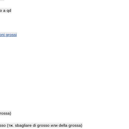
o
a
qd
oni
grossi
rossa
)
sso
(
тж
.
sbagliare
di
grosso
или
della
grossa
)