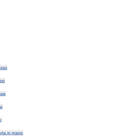
osso
ssi
sse
si
o
rta
in
mano