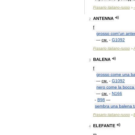
Frasario
italiano
-
russo
-
>
ANTENNA
2
f
grosso
com
'
un
ante
—
см
.
-
G1092
Frasario
italiano
-
russo
>
BALENA
3
f
grosso
come
una
b
—
см
.
-
G1092
nero
come
la
bocca
—
см
.
-
N166
-
B98
—
sembra
una
balena
t
Frasario
italiano
-
russo
>
ELEFANTE
4
m