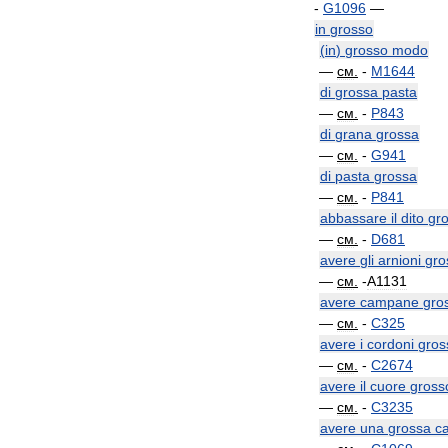
-
G1096
—
in
grosso
(
in
)
grosso
modo
—
см
.
-
M1644
di
grossa
pasta
—
см
.
-
P843
di
grana
grossa
—
см
.
-
G941
di
pasta
grossa
—
см
.
-
P841
abbassare
il
dito
gr
—
см
.
-
D681
avere
gli
arnioni
gro
—
см
.
-
A1131
avere
campane
gro
—
см
.
-
C325
avere
i
cordoni
gros
—
см
.
-
C2674
avere
il
cuore
gross
—
см
.
-
C3235
avere
una
grossa
ca