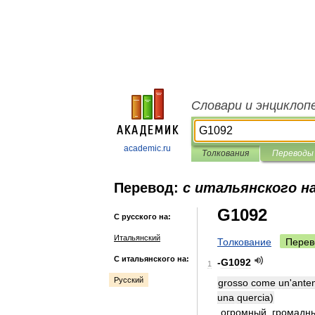
Словари и энциклоп
academic.ru
Толкования
Переводы
Перевод:
с итальянского на
G1092
С русского на:
Итальянский
Толкование
Перев
С итальянского на:
-
G1092
1
Русский
grosso
come
un
'
ante
una
quercia
)
огромный
,
громадн