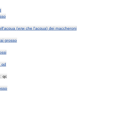
d
sso
ll
'
acqua
(
или
che
l
'
acqua
)
dei
maccheroni
ai
grosso
ossi
a
qd
:
qc
osso