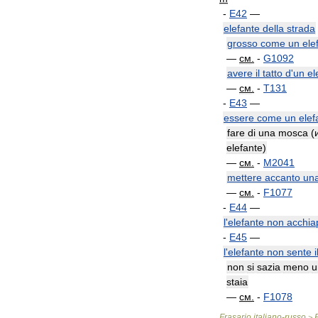
-
E42
—
elefante
della
strada
grosso
come
un
ele
—
см
.
-
G1092
avere
il
tatto
d
'
un
el
—
см
.
-
T131
-
E43
—
essere
come
un
elef
fare
di
una
mosca
(
elefante
)
—
см
.
-
M2041
mettere
accanto
un
—
см
.
-
F1077
-
E44
—
l
'
elefante
non
acchia
-
E45
—
l
'
elefante
non
sente
i
non
si
sazia
meno
u
staia
—
см
.
-
F1078
Frasario
italiano
-
russo
>