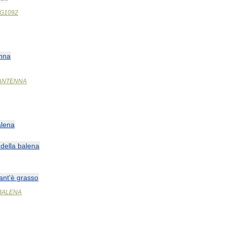
G1092
nna
ANTENNA
alena
della
balena
ant
'
è
grasso
BALENA