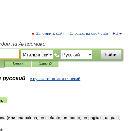
Запомнить сайт
Словарь на свой сайт
RU
едии на Академике
Найти!
Книги
Игры ⚽
 русский
с русского на итальянский
од
nna
(
или
una
balena
,
un
elefante
,
un
monte
,
un
pagliaio
,
un
palo
,
ый
.