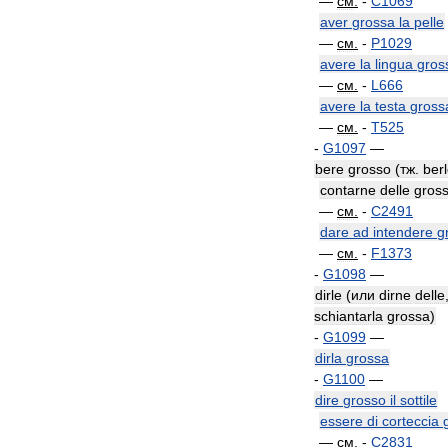
—
см
.
-
C1069
aver
grossa
la
pelle
—
см
.
-
P1029
avere
la
lingua
gros
—
см
.
-
L666
avere
la
testa
gross
—
см
.
-
T525
-
G1097
—
bere
grosso
(
тж
.
ber
contarne
delle
gros
—
см
.
-
C2491
dare
ad
intendere
g
—
см
.
-
F1373
-
G1098
—
dirle
(
или
dirne
delle
schiantarla
grossa
)
-
G1099
—
dirla
grossa
-
G1100
—
dire
grosso
il
sottile
essere
di
corteccia
—
см
.
-
C2831