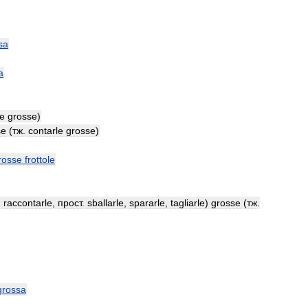
sa
a
le
grosse
)
se
(
тж
.
contarle
grosse
)
rosse
frottole
,
raccontarle
,
прост
.
sballarle
,
spararle
,
tagliarle
)
grosse
(
тж
.
grossa