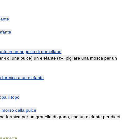
fante
efante
ante
in
un
negozio
di
porcellane
или
di
una
pulce
)
un
elefante
(
тж
.
pigliare
una
mosca
per
un
a
formica
a
un
elefante
ppa
il
topo
l
morso
della
pulce
na
formica
per
un
granello
di
grano
,
che
un
elefante
per
dieci
ELEFANTE