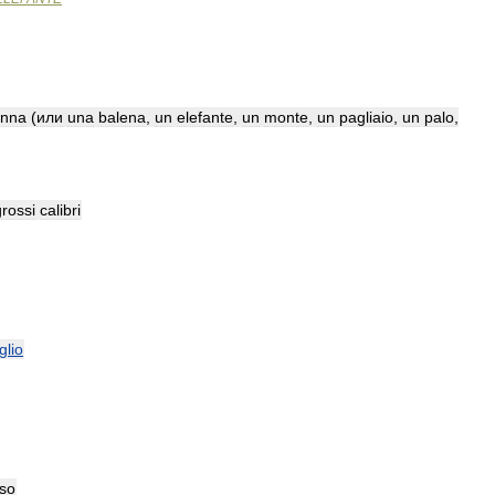
enna
(
или
una
balena
,
un
elefante
,
un
monte
,
un
pagliaio
,
un
palo
,
grossi
calibri
glio
so