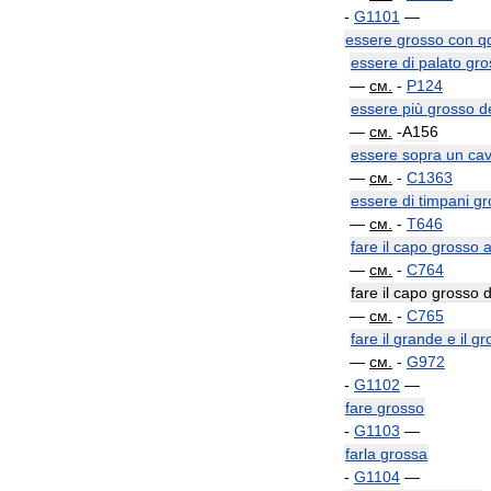
-
G1101
—
essere
grosso
con
q
essere
di
palato
gro
—
см
.
-
P124
essere
più
grosso
de
—
см
.
-
A156
essere
sopra
un
cav
—
см
.
-
C1363
essere
di
timpani
gr
—
см
.
-
T646
fare
il
capo
grosso
—
см
.
-
C764
fare
il
capo
grosso
d
—
см
.
-
C765
fare
il
grande
e
il
gr
—
см
.
-
G972
-
G1102
—
fare
grosso
-
G1103
—
farla
grossa
-
G1104
—