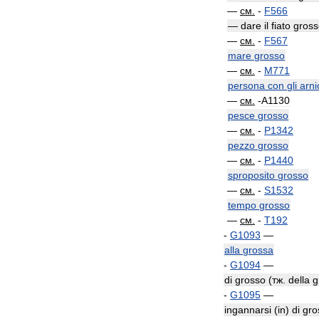
—
см
.
-
F566
—
dare
il
fiato
gross
—
см
.
-
F567
mare
grosso
—
см
.
-
M771
persona
con
gli
arni
—
см
.
-
A1130
pesce
grosso
—
см
.
-
P1342
pezzo
grosso
—
см
.
-
P1440
sproposito
grosso
—
см
.
-
S1532
tempo
grosso
—
см
.
-
T192
-
G1093
—
alla
grossa
-
G1094
—
di
grosso
(
тж
.
della
g
-
G1095
—
ingannarsi
(
in
)
di
gro