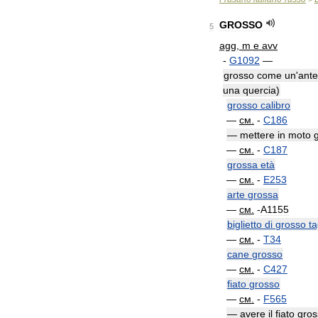
GROSSO
5
agg
,
m
e
avv
-
G1092
—
grosso
come
un
'
ant
una
quercia
)
grosso
calibro
—
см
.
-
C186
—
mettere
in
moto
—
см
.
-
C187
grossa
età
—
см
.
-
E253
arte
grossa
—
см
.
-
A1155
biglietto
di
grosso
ta
—
см
.
-
T34
cane
grosso
—
см
.
-
C427
fiato
grosso
—
см
.
-
F565
—
avere
il
fiato
gros