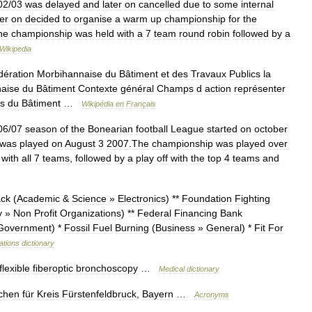
02
/
03
was
delayed
and
later
on
cancelled
due
to
some
internal
ter
on
decided
to
organise
a
warm
up
championship
for
the
he
championship
was
held
with
a
7
team
round
robin
followed
by
a
Wikipedia
dération
Morbihannaise
du
Bâtiment
et
des
Travaux
Publics
la
aise
du
Bâtiment
Contexte
général
Champs
d
action
représenter
ts
du
Bâtiment
…
Wikipédia
en
Français
06
/
07
season
of
the
Bonearian
football
League
started
on
october
was
played
on
August
3
2007
.
The
championship
was
played
over
with
all
7
teams
,
followed
by
a
play
off
with
the
top
4
teams
and
ck
(
Academic
&
Science
»
Electronics
) **
Foundation
Fighting
y
»
Non
Profit
Organizations
) **
Federal
Financing
Bank
Government
) *
Fossil
Fuel
Burning
(
Business
»
General
) *
Fit
For
ations
dictionary
flexible
fiberoptic
bronchoscopy
…
Medical
dictionary
chen
für
Kreis
Fürstenfeldbruck
,
Bayern
…
Acronyms