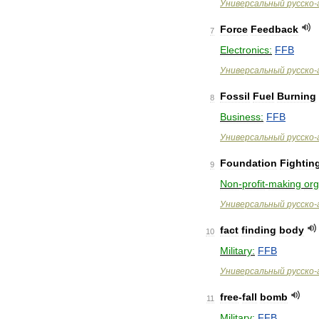
Универсальный
русско
-
Force
Feedback
7
Electronics:
FFB
Универсальный
русско
-
Fossil
Fuel
Burning
8
Business:
FFB
Универсальный
русско
-
Foundation
Fightin
9
Non
-
profit
-
making
org
Универсальный
русско
-
fact
finding
body
10
Military:
FFB
Универсальный
русско
-
free
-
fall
bomb
11
Military:
FFB