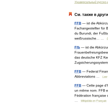
Универсальный
русско
-
См
.
также
в
друг
FFB
—
ist
die
Abkürz
Fachangestellter
für
B
du
Burundi
,
der
Fußba
weißrussische
… …
Ffb
—
ist
die
Abkürzu
Frauenbefreiungsbe
das
deutsche
KFZ
Ke
Zugsicherungssystem
FFB
—
Federal
Finan
Abbreviations
…
Law
FFB
—
Cette
page
d
’
un
même
nom
.
FFB
e
Fédération
française
…
Wikipédia
en
Français