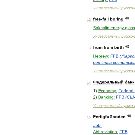
Универсальный
русско
-
free
-
fall
boring
12
Sakhalin
energy
gloss
Универсальный
русско
-
frum
from
birth
13
Hebrew:
FFB
(
Жарго
детства
воспитыв
Универсальный
русско
-
Федеральный
банк
14
1
)
Economy:
Federal
2
)
Banking:
FFB
(
СШ
Универсальный
русско
-
FertigfuЯboden
15
abbr
Abbreviation:
FFB