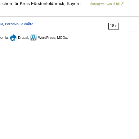
eichen
für
Kreis
Fürstenfeldbruck
,
Bayern
…
Acronyms
von
A
bis
Z
ка
,
Реклама на сайте
18+
omla,
Drupal,
WordPress, MODx.