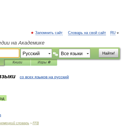
Запомнить сайт
Словарь на свой сайт
RU
едии на Академике
Найти!
Книги
Игры ⚽
 языки
со всех языков на русский
од
b
немецкий
словарь
FFB
>