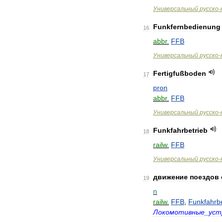
Универсальный
русско
-
Funkfernbedienung
16
abbr
.
FFB
Универсальный
русско
-
Fertigfußboden
17
pron
abbr
.
FFB
Универсальный
русско
-
Funkfahrbetrieb
18
railw
.
FFB
Универсальный
русско
-
движение
поездов
19
n
railw
.
FFB
,
Funkfahrbe
Локомотивные
_
уст