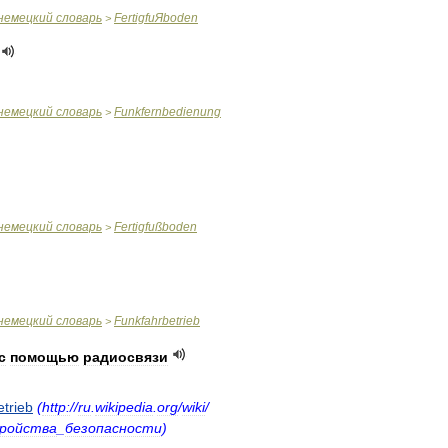
немецкий
словарь
FertigfuЯboden
>
немецкий
словарь
Funkfernbedienung
>
немецкий
словарь
Fertigfußboden
>
немецкий
словарь
Funkfahrbetrieb
>
с
помощью
радиосвязи
trieb
(
http:
//
ru
.
wikipedia
.
org
/
wiki
/
ройства
_
безопасности
)