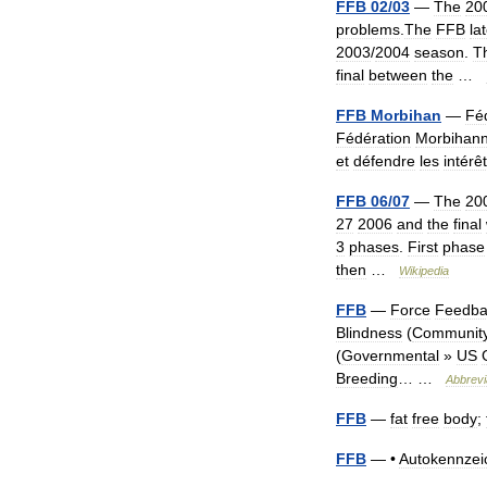
FFB
02
/
03
—
The
20
problems
.
The
FFB
la
2003
/
2004
season
.
T
final
between
the
…
FFB
Morbihan
—
Fé
Fédération
Morbihann
et
défendre
les
intérê
FFB
06
/
07
—
The
20
27
2006
and
the
final
3
phases
.
First
phase
then
…
Wikipedia
FFB
—
Force
Feedba
Blindness
(
Communit
(
Governmental
»
US
Breeding
… …
Abbrevi
FFB
—
fat
free
body
;
FFB
— •
Autokennzei