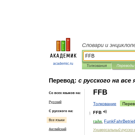
Словари и энциклоп
academic.ru
Толкования
Переводы
Перевод:
с русского на все
FFB
Со всех языков на:
Русский
Толкование
Перев
С русского на:
FFB
1
Все языки
railw
.
FunkFahrBetrie
Английский
Универсальный
русско
-