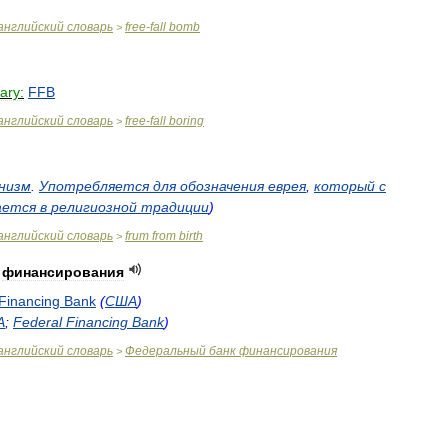
английский
словарь
free
-
fall
bomb
>
ary:
FFB
английский
словарь
free
-
fall
boring
>
низм
.
Употребляется
для
обозначения
еврея
,
который
с
ается
в
религиозной
традиции
)
английский
словарь
frum
from
birth
>
финансирования
Financing
Bank
(
США
)
А
;
Federal
Financing
Bank
)
английский
словарь
Федеральный
банк
финансирования
>