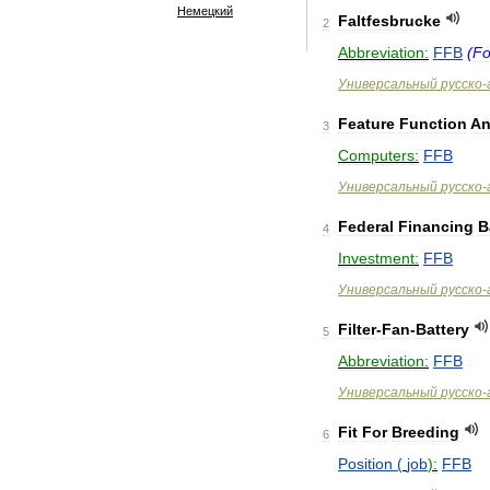
Немецкий
Faltfesbrucke
2
Abbreviation:
FFB
(
Fo
Универсальный
русско
-
Feature
Function
A
3
Computers:
FFB
Универсальный
русско
-
Federal
Financing
B
4
Investment:
FFB
Универсальный
русско
-
Filter
-
Fan
-
Battery
5
Abbreviation:
FFB
Универсальный
русско
-
Fit
For
Breeding
6
Position
(
job
)
:
FFB