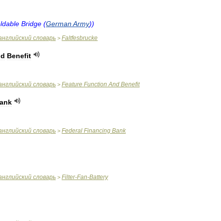
ldable
Bridge
(
German
Army
))
английский
словарь
Faltfesbrucke
>
nd
Benefit
английский
словарь
Feature
Function
And
Benefit
>
ank
английский
словарь
Federal
Financing
Bank
>
английский
словарь
Filter
-
Fan
-
Battery
>