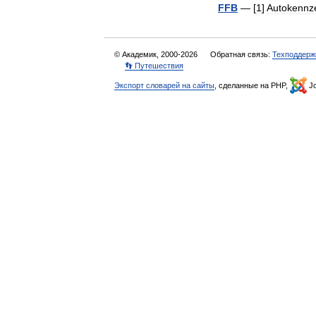
FFB
— [
1
]
Autokennz
© Академик, 2000-2026
Обратная связь:
Техподдерж
👣 Путешествия
Экспорт словарей на сайты
, сделанные на PHP,
Jo