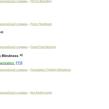
английский
словарь
Fit
For
Breeding
>
английский
словарь
Force
Feedback
>
английский
словарь
Fossil
Fuel
Burning
>
g
Blindness
anization:
FFB
английский
словарь
Foundation
Fighting
Blindness
>
английский
словарь
fact
finding
body
>