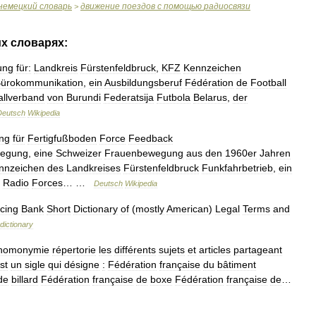
немецкий
словарь
движение
поездов
с
помощью
радиосвязи
>
их
словарях:
ung
für:
Landkreis
Fürstenfeldbruck
,
KFZ
Kennzeichen
ürokommunikation
,
ein
Ausbildungsberuf
Fédération
de
Football
llverband
von
Burundi
Federatsija
Futbola
Belarus
,
der
Deutsch
Wikipedia
ng
für
Fertigfußboden
Force
Feedback
wegung
,
eine
Schweizer
Frauenbewegung
aus
den
1960er
Jahren
nnzeichen
des
Landkreises
Fürstenfeldbruck
Funkfahrbetrieb
,
ein
Radio
Forces
… …
Deutsch
Wikipedia
cing
Bank
Short
Dictionary
of
(
mostly
American
)
Legal
Terms
and
dictionary
homonymie
répertorie
les
différents
sujets
et
articles
partageant
st
un
sigle
qui
désigne
:
Fédération
française
du
bâtiment
de
billard
Fédération
française
de
boxe
Fédération
française
de
…