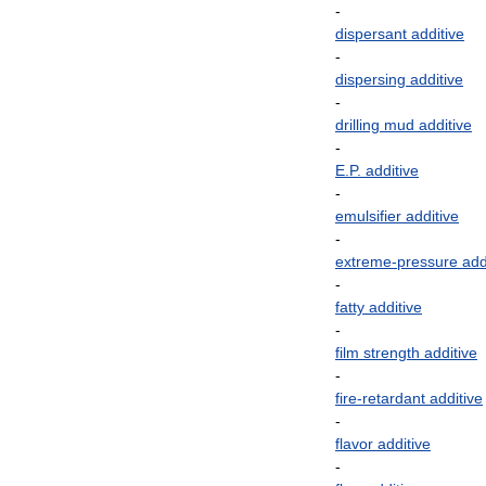
-
dispersant
additive
-
dispersing
additive
-
drilling
mud
additive
-
E
.
P
.
additive
-
emulsifier
additive
-
extreme
-
pressure
add
-
fatty
additive
-
film
strength
additive
-
fire
-
retardant
additive
-
flavor
additive
-