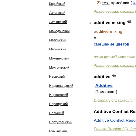
2
)
тех
.
приса́дка
(
к
Корейский
Англо
-
русский
словарь
Латинский
Латышский
additive
mixing
4
additive
mixing
Македонский
n
Малайский
смешение
цветов
Марийский
Англо
-
русский
строитель
Мокшанский
Англо
-
русский
словарь
Монгольский
additive
Немецкий
5
Additive
Нидерландский
Присадка
f
Норвежский
Dictionary
of
packaging
m
Персидский
Additive
Conflict
Re
6
Польский
Additive
Conflict
Reso
Португальский
English
-
Russian
SQL
Ser
Румынский,