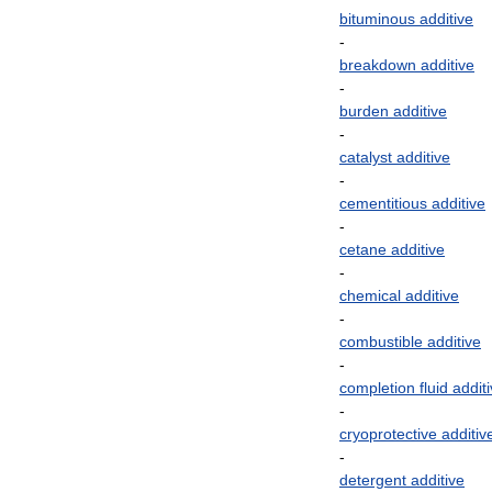
bituminous
additive
-
breakdown
additive
-
burden
additive
-
catalyst
additive
-
cementitious
additive
-
cetane
additive
-
chemical
additive
-
combustible
additive
-
completion
fluid
addit
-
cryoprotective
additiv
-
detergent
additive