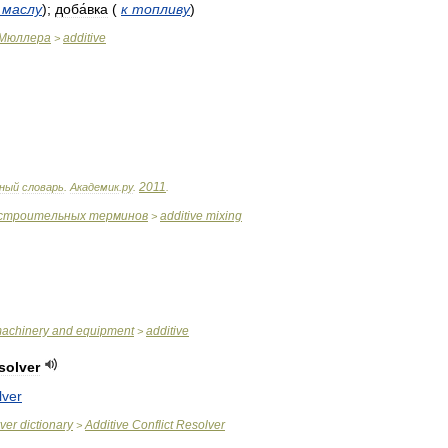
маслу
);
доба́вка
(
к
топливу
)
Мюллера
additive
>
2011
ный
словарь
.
Академик
.
ру
.
.
строительных
терминов
additive
mixing
>
achinery
and
equipment
additive
>
solver
lver
ver
dictionary
Additive
Conflict
Resolver
>