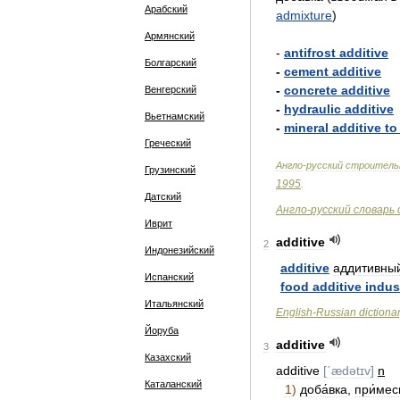
Арабский
admixture
)
Армянский
-
antifrost
additive
Болгарский
-
cement
additive
-
concrete
additive
Венгерский
-
hydraulic
additive
Вьетнамский
-
mineral
additive
to
Греческий
Англо
-
русский
строитель
Грузинский
1995
.
Датский
Англо
-
русский
словарь
Иврит
additive
2
Индонезийский
additive
аддитивны
Испанский
food
additive
indus
Итальянский
English
-
Russian
dictiona
Йоруба
additive
3
Казахский
additive
[
ˊædətɪv
]
n
Каталанский
1
)
доба́вка
,
при́мес