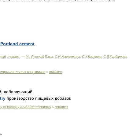
Portland
cement
ный
словарь
. —
М
.
:
Русский
Язык
.
С
.
Н
.
Корчемкина
,
С
.
К
.
Кашкина
,
С
.
В
.
Курбатова
.
строительных
терминов
additive
>
й
,
добавляющий
try
производство
пищевых
добавок
ry
of
biology
and
biotechnology
additive
>
ь