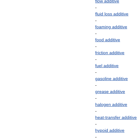
flow
additive
-
fluid
loss
additive
-
foaming
additive
-
food
additive
-
friction
additive
-
fuel
additive
-
gasoline
additive
-
grease
additive
-
halogen
additive
-
heat
-
transfer
additive
-
hypoid
additive
-