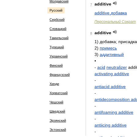
Молдавский
additive
7
Русский
additive
добавка
Сербский
Персональный
Сократ
Словацкий
additive
8
Тамильский
1
)
добавка
;
присадка
Турецкий
2
)
примесь
3
)
аддитивный
Украинский
•
Финский
-
acid
neutralizer
addi
activating
additive
Французский
-
Хинди
antiacid
additive
-
Хорватский
antidecomposition
add
Чешский
-
Шведский
antifoaming
additive
-
Эрзянский
antiicing
additive
Эстонский
-