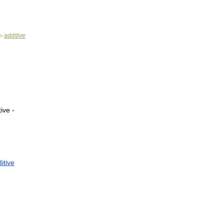
additive
>
tive
-
itive