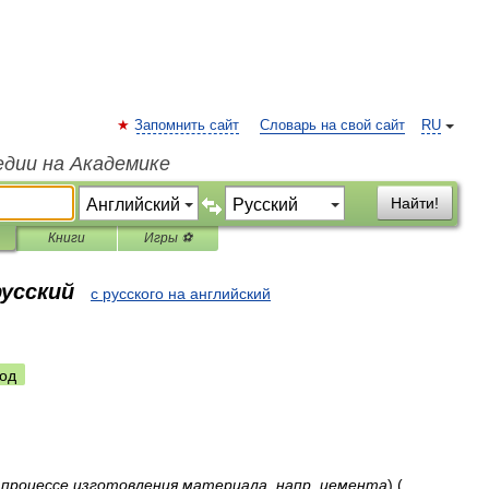
Запомнить сайт
Словарь на свой сайт
RU
едии на Академике
Найти!
Книги
Игры ⚽
русский
с русского на английский
од
процессе
изготовления
материала
,
напр
.
цемента
) (
.