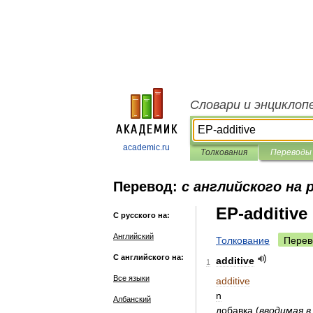
Словари и энциклоп
academic.ru
Толкования
Переводы
Перевод:
с английского на 
EP-additive
С русского на:
Английский
Толкование
Перев
С английского на:
additive
1
Все языки
additive
n
Албанский
добавка
(
вводимая
в