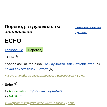
Перевод:
с русского на
с английского на
английский
русский
ECHO
Толкование
Перевод
ECHO
1
• As the call, so the echo -
Как аукнется, так и откликнется
(K),
Какой привет, такой и ответ
(K)
Русско-английский словарь пословиц и поговорок
ECHO
>
Echo
2
1)
Abbreviation:
E
(phonetic alphabet)
2)
NASA:
E
Универсальный русско-английский словарь
Echo
>