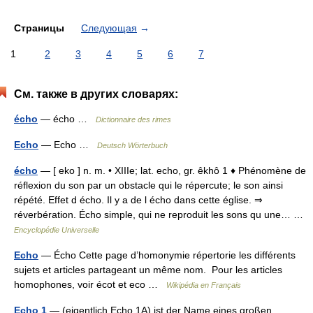
Страницы
Следующая
→
1
2
3
4
5
6
7
См. также в других словарях:
écho
— écho …
Dictionnaire des rimes
Echo
— Echo …
Deutsch Wörterbuch
écho
— [ eko ] n. m. • XIIIe; lat. echo, gr. êkhô 1 ♦ Phénomène de
réflexion du son par un obstacle qui le répercute; le son ainsi
répété. Effet d écho. Il y a de l écho dans cette église. ⇒
réverbération. Écho simple, qui ne reproduit les sons qu une… …
Encyclopédie Universelle
Echo
— Écho Cette page d’homonymie répertorie les différents
sujets et articles partageant un même nom. Pour les articles
homophones, voir écot et eco …
Wikipédia en Français
Echo 1
— (eigentlich Echo 1A) ist der Name eines großen