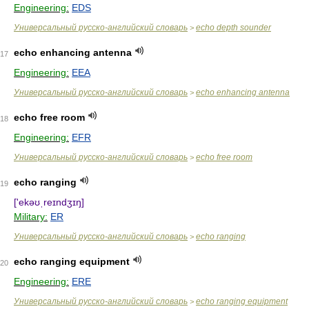
Engineering:
EDS
Универсальный русско-английский словарь
echo depth sounder
>
echo enhancing antenna
17
Engineering:
EEA
Универсальный русско-английский словарь
echo enhancing antenna
>
echo free room
18
Engineering:
EFR
Универсальный русско-английский словарь
echo free room
>
echo ranging
19
['ekəʊˌreɪndʒɪŋ]
Military:
ER
Универсальный русско-английский словарь
echo ranging
>
echo ranging equipment
20
Engineering:
ERE
Универсальный русско-английский словарь
echo ranging equipment
>