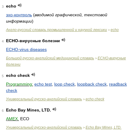
echo
3
эхо-контроль
(
вводимой графической, текстовой
информации
)
Англо-русский словарь промышленной и научной лексики
echo
>
ECHO-вирусные болезни
4
ECHO-virus diseases
Большой русско-английский медицинский словарь
ECHO-вирусные
>
болезни
echo check
5
Programming:
echo test
,
loop check
,
loopback check
,
readback
check
Универсальный русско-английский словарь
echo check
>
Echo Bay Mines, LTD.
6
AMEX.
ECO
Универсальный русско-английский словарь
Echo Bay Mines, LTD.
>