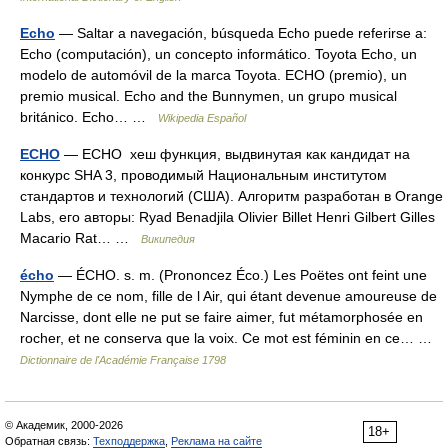
Echo
— Saltar a navegación, búsqueda Echo puede referirse a:
Echo (computación), un concepto informático. Toyota Echo, un
modelo de automóvil de la marca Toyota. ECHO (premio), un
premio musical. Echo and the Bunnymen, un grupo musical
británico. Echo… …
Wikipedia Español
ECHO
— ECHO хеш функция, выдвинутая как кандидат на
конкурс SHA 3, проводимый Национальным институтом
стандартов и технологий (США). Алгоритм разработан в Orange
Labs, его авторы: Ryad Benadjila Olivier Billet Henri Gilbert Gilles
Macario Rat… …
Википедия
écho
— ÉCHO. s. m. (Prononcez Éco.) Les Poëtes ont feint une
Nymphe de ce nom, fille de l Air, qui étant devenue amoureuse de
Narcisse, dont elle ne put se faire aimer, fut métamorphosée en
rocher, et ne conserva que la voix. Ce mot est féminin en ce… …
Dictionnaire de l'Académie Française 1798
© Академик, 2000-2026
18+
Обратная связь:
Техподдержка
,
Реклама на сайте