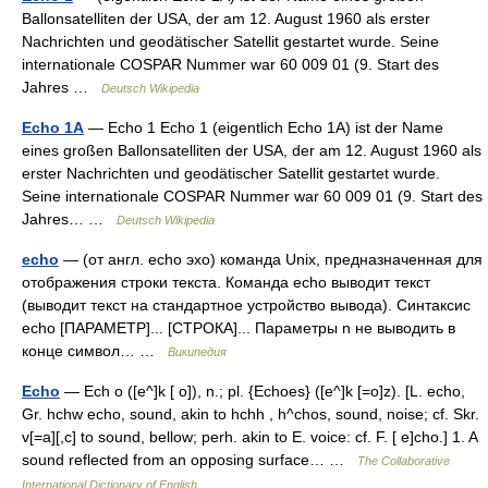
Ballonsatelliten der USA, der am 12. August 1960 als erster
Nachrichten und geodätischer Satellit gestartet wurde. Seine
internationale COSPAR Nummer war 60 009 01 (9. Start des
Jahres …
Deutsch Wikipedia
Echo 1A
— Echo 1 Echo 1 (eigentlich Echo 1A) ist der Name
eines großen Ballonsatelliten der USA, der am 12. August 1960 als
erster Nachrichten und geodätischer Satellit gestartet wurde.
Seine internationale COSPAR Nummer war 60 009 01 (9. Start des
Jahres… …
Deutsch Wikipedia
echo
— (от англ. echo эхо) команда Unix, предназначенная для
отображения строки текста. Команда echo выводит текст
(выводит текст на стандартное устройство вывода). Синтаксис
echo [ПАРАМЕТР]... [СТРОКА]... Параметры n не выводить в
конце символ… …
Википедия
Echo
— Ech o ([e^]k [ o]), n.; pl. {Echoes} ([e^]k [=o]z). [L. echo,
Gr. hchw echo, sound, akin to hchh , h^chos, sound, noise; cf. Skr.
v[=a][,c] to sound, bellow; perh. akin to E. voice: cf. F. [ e]cho.] 1. A
sound reflected from an opposing surface… …
The Collaborative
International Dictionary of English