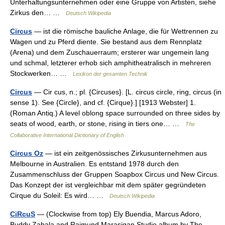
Unterhaltungsunternehmen oder eine Gruppe von Artisten, siehe
Zirkus den… …
Deutsch Wikipedia
Circus
— ist die römische bauliche Anlage, die für Wettrennen zu
Wagen und zu Pferd diente. Sie bestand aus dem Rennplatz
(Arena) und dem Zuschauerraum; ersterer war ungemein lang
und schmal, letzterer erhob sich amphitheatralisch in mehreren
Stockwerken… …
Lexikon der gesamten Technik
Circus
— Cir cus, n.; pl. {Circuses}. [L. circus circle, ring, circus (in
sense 1). See {Circle}, and cf. {Cirque}.] [1913 Webster] 1.
(Roman Antiq.) A level oblong space surrounded on three sides by
seats of wood, earth, or stone, rising in tiers one… …
The
Collaborative International Dictionary of English
Circus Oz
— ist ein zeitgenössisches Zirkusunternehmen aus
Melbourne in Australien. Es entstand 1978 durch den
Zusammenschluss der Gruppen Soapbox Circus und New Circus.
Das Konzept der ist vergleichbar mit dem später gegründeten
Cirque du Soleil: Es wird… …
Deutsch Wikipedia
CiRcuS
— (Clockwise from top) Ely Buendia, Marcus Adoro,
Buddy Zabala and Raimund Marasigan Studio album by The