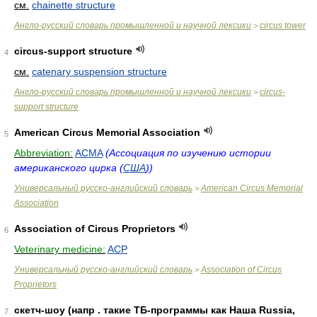
см.
chainette structure
Англо-русский словарь промышленной и научной лексики
circus tower
>
circus-support structure
4
см.
catenary suspension structure
Англо-русский словарь промышленной и научной лексики
circus-
>
support structure
American Circus Memorial Association
5
Abbreviation:
ACMA
(Ассоциация по изучению истории
американского цирка (
США
))
Универсальный русско-английский словарь
American Circus Memorial
>
Association
Association of Circus Proprietors
6
Veterinary medicine:
ACP
Универсальный русско-английский словарь
Association of Circus
>
Proprietors
скетч-шоу (напр . такие ТБ-программы как Наша Russia,
7