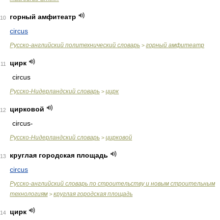
горный амфитеатр
10
circus
Русско-английский политехнический словарь
горный амфитеатр
>
цирк
11
circus
Русско-Нидерландский словарь
цирк
>
цирковой
12
circus-
Русско-Нидерландский словарь
цирковой
>
круглая городская площадь
13
circus
Русско-английский словарь по строительству и новым строительным
технологиям
круглая городская площадь
>
цирк
14