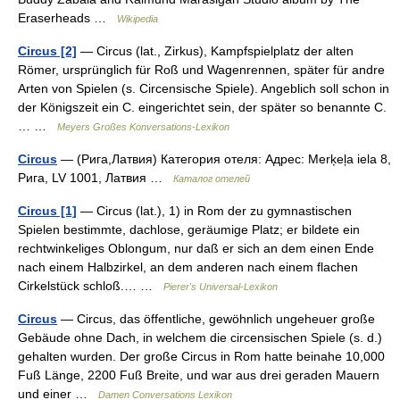
Eraserheads …
Wikipedia
Circus [2]
— Circus (lat., Zirkus), Kampfspielplatz der alten
Römer, ursprünglich für Roß und Wagenrennen, später für andre
Arten von Spielen (s. Circensische Spiele). Angeblich soll schon in
der Königszeit ein C. eingerichtet sein, der später so benannte C.
… …
Meyers Großes Konversations-Lexikon
Circus
— (Рига,Латвия) Категория отеля: Адрес: Merķeļa iela 8,
Рига, LV 1001, Латвия …
Каталог отелей
Circus [1]
— Circus (lat.), 1) in Rom der zu gymnastischen
Spielen bestimmte, dachlose, geräumige Platz; er bildete ein
rechtwinkeliges Oblongum, nur daß er sich an dem einen Ende
nach einem Halbzirkel, an dem anderen nach einem flachen
Cirkelstück schloß.… …
Pierer's Universal-Lexikon
Circus
— Circus, das öffentliche, gewöhnlich ungeheuer große
Gebäude ohne Dach, in welchem die circensischen Spiele (s. d.)
gehalten wurden. Der große Circus in Rom hatte beinahe 10,000
Fuß Länge, 2200 Fuß Breite, und war aus drei geraden Mauern
und einer …
Damen Conversations Lexikon