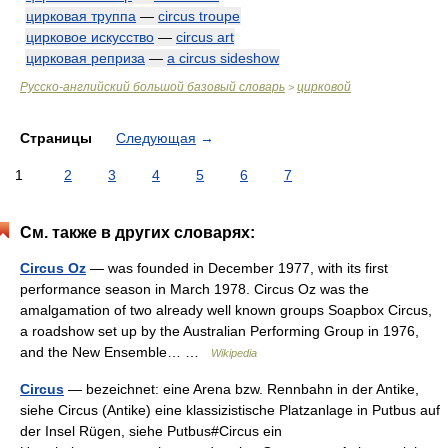
цирковая труппа
—
circus troupe
цирковое искусство
—
circus art
цирковая реприза
—
a circus sideshow
Русско-английский большой базовый словарь
цирковой
>
Страницы
Следующая
→
1
2
3
4
5
6
7
См. также в других словарях:
Circus Oz
— was founded in December 1977, with its first
performance season in March 1978. Circus Oz was the
amalgamation of two already well known groups Soapbox Circus,
a roadshow set up by the Australian Performing Group in 1976,
and the New Ensemble… …
Wikipedia
Circus
— bezeichnet: eine Arena bzw. Rennbahn in der Antike,
siehe Circus (Antike) eine klassizistische Platzanlage in Putbus auf
der Insel Rügen, siehe Putbus#Circus ein