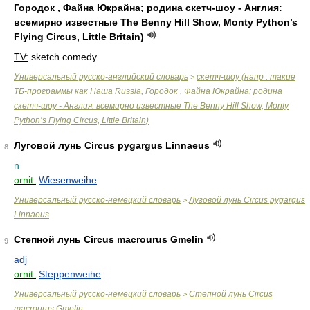
Городок , Файна Юкрайна; родина скетч-шоу - Англия:
всемирно известные The Benny Hill Show, Monty Python’s
Flying Circus, Little Britain)
TV:
sketch comedy
Универсальный русско-английский словарь
скетч-шоу (напр . такие
>
ТБ-программы как Наша Russia, Городок , Файна Юкрайна; родина
скетч-шоу - Англия: всемирно известные The Benny Hill Show, Monty
Python’s Flying Circus, Little Britain)
Луговой лунь Circus pygargus Linnaeus
8
n
ornit.
Wiesenweihe
Универсальный русско-немецкий словарь
Луговой лунь Circus pygargus
>
Linnaeus
Степной лунь Circus macrourus Gmelin
9
adj
ornit.
Steppenweihe
Универсальный русско-немецкий словарь
Степной лунь Circus
>
macrourus Gmelin