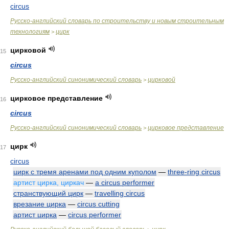
circus
Русско-английский словарь по строительству и новым строительным
технологиям
цирк
>
цирковой
15
circus
Русско-английский синонимический словарь
цирковой
>
цирковое представление
16
circus
Русско-английский синонимический словарь
цирковое представление
>
цирк
17
circus
цирк с тремя аренами под одним куполом
—
three-ring circus
артист цирка, циркач
—
a circus performer
странствующий цирк
—
travelling circus
врезание цирка
—
circus cutting
артист цирка
—
circus performer