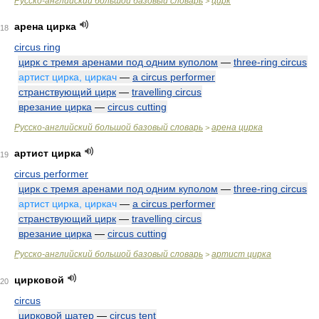
Русско-английский большой базовый словарь
цирк
>
арена цирка
18
circus ring
цирк с тремя аренами под одним куполом
—
three-ring circus
артист цирка, циркач
—
a circus performer
странствующий цирк
—
travelling circus
врезание цирка
—
circus cutting
Русско-английский большой базовый словарь
арена цирка
>
артист цирка
19
circus performer
цирк с тремя аренами под одним куполом
—
three-ring circus
артист цирка, циркач
—
a circus performer
странствующий цирк
—
travelling circus
врезание цирка
—
circus cutting
Русско-английский большой базовый словарь
артист цирка
>
цирковой
20
circus
цирковой шатер
—
circus tent