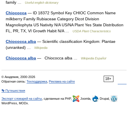
family …
Useful english dictionary
Chiococca
— ID 18372 Symbol Key CHIOC Common Name
milkberry Family Rubiaceae Category Dicot Division
Magnoliophyta US Nativity N/A US/NA Plant Yes State Distribution
FL, PR, TX, VI Growth Habit N/A …
USDA Plant Characteristics
Chiococca alba
— Scientific classification Kingdom: Plantae
(unranked) …
Wikipedia
Chiococca alba
— Chiococca alba …
Wikipedia Español
© Академик, 2000-2026
18+
Обратная связь:
Техподдержка
,
Реклама на сайте
👣 Путешествия
Экспорт словарей на сайты
, сделанные на PHP,
Joomla,
Drupal,
WordPress, MODx.