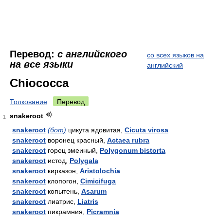
Перевод:
с английского
со всех языков на
на все языки
английский
Chiococca
Толкование
Перевод
snakeroot
1
snakeroot
(бот)
цикута ядовитая,
Cicuta virosa
snakeroot
воронец красный,
Actaea rubra
snakeroot
горец змеиный,
Polygonum bistorta
snakeroot
истод,
Polygala
snakeroot
кирказон,
Aristolochia
snakeroot
клопогон,
Cimicifuga
snakeroot
копытень,
Asarum
snakeroot
лиатрис,
Liatris
snakeroot
пикрамния,
Picramnia