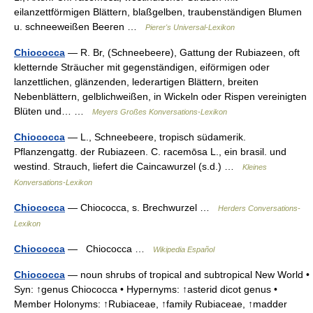
eilanzettförmigen Blättern, blaßgelben, traubenständigen Blumen
u. schneeweißen Beeren …
Pierer's Universal-Lexikon
Chiococca
— R. Br, (Schneebeere), Gattung der Rubiazeen, oft
kletternde Sträucher mit gegenständigen, eiförmigen oder
lanzettlichen, glänzenden, lederartigen Blättern, breiten
Nebenblättern, gelblichweißen, in Wickeln oder Rispen vereinigten
Blüten und… …
Meyers Großes Konversations-Lexikon
Chiococca
— L., Schneebeere, tropisch südamerik.
Pflanzengattg. der Rubiazeen. C. racemōsa L., ein brasil. und
westind. Strauch, liefert die Caincawurzel (s.d.) …
Kleines
Konversations-Lexikon
Chiococca
— Chiococca, s. Brechwurzel …
Herders Conversations-
Lexikon
Chiococca
— Chiococca …
Wikipedia Español
Chiococca
— noun shrubs of tropical and subtropical New World •
Syn: ↑genus Chiococca • Hypernyms: ↑asterid dicot genus •
Member Holonyms: ↑Rubiaceae, ↑family Rubiaceae, ↑madder