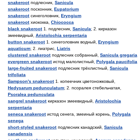
snakeroot
подлесник,
Sanicula
snakeroot
посконник,
Eupatorium
snakeroot
синеголовник,
Eryngium
snakeroot
хиококка,
Chiococca
black snakeroot
1. подлесник,
Sanicula
; 2. кирказон
змеевидный,
Aristolochia serpentaria
button snakeroot
1. синеголовник водный,
Eryngium
aquaticum
; 2. лиатрис,
Liatris
clustered snakeroot
подлесник собранный,
Sanicula gregaria
evergreen snakeroot
истод малолистный,
Polygala paucifolia
large-fruited snakeroot
подлесник трёхлистный,
Sanicula
trifoliata
Sampson's snakeroot
1. копеечник цветоножковый,
Hedysarum pedunculatum
; 2. псоралея стебельчатая,
Psoralea pedunculata
sangrel snakeroot
кирказон змеевидный,
Aristolochia
serpentaria
seneca snakeroot
истод сенега, змеиный корень,
Polygala
senega
short-styled snakeroot
подлесник канадский,
Sanicula
canadensis