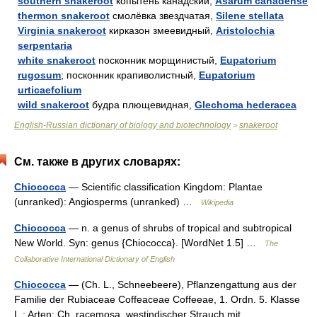
southern snakeroot
копытень канадский,
Asarum canadense
thermon snakeroot
смолёвка звездчатая,
Silene stellata
Virginia snakeroot
кирказон змеевидный,
Aristolochia
serpentaria
white snakeroot
посконник морщинистый,
Eupatorium
rugosum
; посконник крапиволистный,
Eupatorium
urticaefolium
wild snakeroot
будра плющевидная,
Glechoma hederacea
English-Russian dictionary of biology and biotechnology
snakeroot
>
См. также в других словарях:
Chiococca
— Scientific classification Kingdom: Plantae
(unranked): Angiosperms (unranked) …
Wikipedia
Chiococca
— n. a genus of shrubs of tropical and subtropical
New World. Syn: genus {Chiococca}. [WordNet 1.5] …
The
Collaborative International Dictionary of English
Chiococca
— (Ch. L., Schneebeere), Pflanzengattung aus der
Familie der Rubiaceae Coffeaceae Coffeeae, 1. Ordn. 5. Klasse
L.; Arten: Ch. racemosa, westindischer Strauch mit