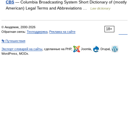
CBS
— Columbia Broadcasting System Short Dictionary of (mostly
American) Legal Terms and Abbreviations …
Law dictionary
© Академик, 2000-2026
18+
Обратная связь:
Техподдержка
,
Реклама на сайте
👣 Путешествия
Экспорт словарей на сайты
, сделанные на PHP,
Joomla,
Drupal,
WordPress, MODx.