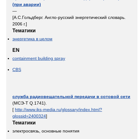
(при аварии)
—
[А.С.Гольдберг. Англо-русский энергетический словарь.
2006 г.]
Тематики
энергетика в целом
EN
containment building spray
CBS
служба радиовещательной передачи в сотовой сети
(МСЭ-Т Q.1741).
[
http://www.iks-media.ru/glossary/index.html?
glossid=2400324
]
Тематики
электросвязь, основные понятия