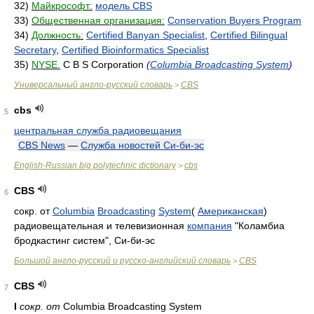
32)
Майкрософт:
модель CBS
33)
Общественная организация:
Conservation Buyers Program
34)
Должность:
Certified Banyan Specialist
,
Certified Bilingual
Secretary
,
Certified Bioinformatics Specialist
35)
NYSE.
C B S Corporation
(
Columbia Broadcasting System
)
Универсальный англо-русский словарь
CBS
>
cbs
5
центральная служба радиовещания
CBS News
—
Служба новостей Си-би-эс
English-Russian big polytechnic dictionary
cbs
>
CBS
6
сокр. от
Columbia
Broadcasting
System
(
Американская
)
радиовещательная и телевизионная
компания
"Коламбиа
бродкастинг систем", Си-би-эс
Большой англо-русский и русско-английский словарь
CBS
>
CBS
7
I
сокр. от
Columbia Broadcasting System