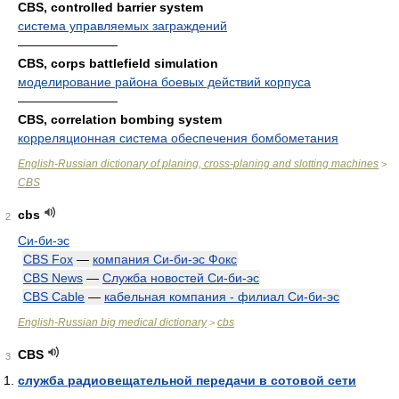
CBS, controlled barrier system
система управляемых заграждений
————————
CBS, corps battlefield simulation
моделирование района боевых действий корпуса
————————
CBS, correlation bombing system
корреляционная система обеспечения бомбометания
English-Russian dictionary of planing, cross-planing and slotting machines
>
CBS
cbs
2
Си-би-эс
CBS Fox
—
компания Си-би-эс Фокс
CBS News
—
Служба новостей Си-би-эс
CBS Cable
—
кабельная компания - филиал Си-би-эс
English-Russian big medical dictionary
cbs
>
CBS
3
служба радиовещательной передачи в сотовой сети