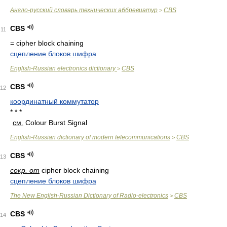
Англо-русский словарь технических аббревиатур
CBS
>
CBS
11
= cipher block chaining
сцепление блоков шифра
English-Russian electronics dictionary
CBS
>
CBS
12
координатный коммутатор
* * *
см.
Colour Burst Signal
English-Russian dictionary of modern telecommunications
CBS
>
CBS
13
сокр. от
cipher block chaining
сцепление блоков шифра
The New English-Russian Dictionary of Radio-electronics
CBS
>
CBS
14