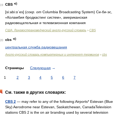
CBS
19
[si:аbi:ɑˊes] (
сокр. от
Columbia Broadcasting System)
Си
-
би
-
эс,
«Коламбия бродкастинг систем», американская
радиовещательная и телевизионная компания
США. Лингвострановедческий англо-русский словарь
CBS
>
cbs
20
центральная служба радиовещания
Англо-русский словарь компьютерных и интернет терминов
cbs
>
Страницы
Следующая
→
1
2
3
4
5
6
7
См. также в других словарях:
CBS 2
— may refer to any of the following:Airports* Estevan (Blue
Sky) Aerodrome near Estevan, Saskatchewan, CanadaTelevision
stations CBS 2 is the on air branding used by several television