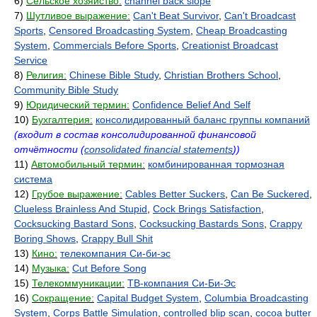
6)
Сельское хозяйство:
channel back slope
7)
Шутливое выражение:
Can't Beat Survivor
,
Can't Broadcast
Sports
,
Censored Broadcasting System
,
Cheap Broadcasting
System
,
Commercials Before Sports
,
Creationist Broadcast
Service
8)
Религия:
Chinese Bible Study
,
Christian Brothers School
,
Community Bible Study
9)
Юридический термин:
Confidence Belief And Self
10)
Бухгалтерия:
консолидированный баланс группы компаний
(входит в состав консолидированной финансовой
отчётности (
consolidated financial statements
))
11)
Автомобильный термин:
комбинированная тормозная
система
12)
Грубое выражение:
Cables Better Suckers
,
Can Be Suckered
,
Clueless Brainless And Stupid
,
Cock Brings Satisfaction
,
Cocksucking Bastard Sons
,
Cocksucking Bastards Sons
,
Crappy
Boring Shows
,
Crappy Bull Shit
13)
Кино:
телекомпания Си-би-эс
14)
Музыка:
Cut Before Song
15)
Телекоммуникации:
ТВ-компания Си-Би-Эс
16)
Сокращение:
Capital Budget System
,
Columbia Broadcasting
System
,
Corps Battle Simulation
,
controlled blip scan
,
cocoa butter