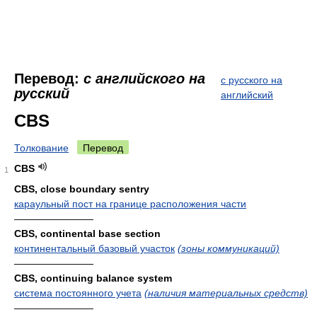
Перевод:
с английского на
с русского на
русский
английский
CBS
Толкование
Перевод
CBS
1
CBS, close boundary sentry
караульный пост на границе расположения части
————————
CBS, continental base section
континентальный базовый участок
(зоны коммуникаций)
————————
CBS, continuing balance system
система постоянного учета
(наличия материальных средств)
————————