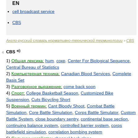
EN
cell broadcast service
CBS
Англо-русский словарь нормативно-технической терминологии
CBS
>
CBS
4
1)
Общая лексика:
hum
.
сокр
.
Center For Biological Sequence
,
Central Bureau of Statistics
2)
Компьютерная техника:
Canadian Blood Services
,
Complete
Basis Set
3)
Разговорное выражение:
come back soon
4)
Спорт:
College Basketball Season
,
Customized Bike
Suspension
,
Cuts Bicycling Short
5)
Военный термин:
Cant Bloody Shoot
,
Combat Battle
Simulation
,
Core Battle Simulation
,
Corps Battle Simulator
,
Custom
Battle System
,
close boundary sentry
,
continental base section
,
continuing balance system
,
controlled barrier system
,
corps
battlefield simulation
,
correlation bombing system