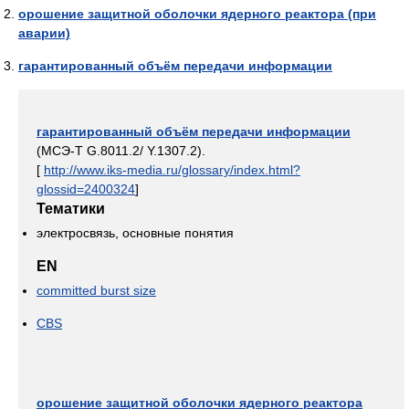
орошение защитной оболочки ядерного реактора (при
аварии)
гарантированный объём передачи информации
гарантированный объём передачи информации
(МСЭ-T G.8011.2/ Y.1307.2).
[
http://www.iks-media.ru/glossary/index.html?
glossid=2400324
]
Тематики
электросвязь, основные понятия
EN
committed burst size
CBS
орошение защитной оболочки ядерного реактора