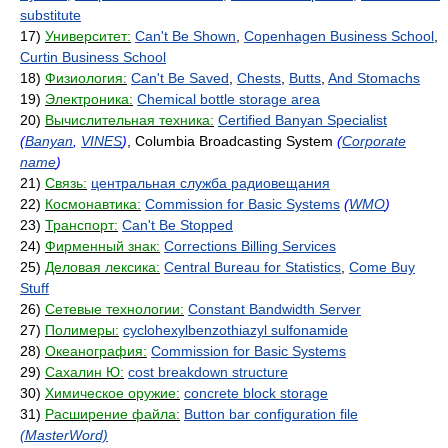
substitute
17)
Университет:
Can't Be Shown
,
Copenhagen Business School
,
Curtin Business School
18)
Физиология:
Can't Be Saved
,
Chests
,
Butts
,
And Stomachs
19)
Электроника:
Chemical bottle storage area
20)
Вычислительная техника:
Certified Banyan Specialist
(
Banyan
,
VINES
)
, Columbia Broadcasting System
(
Corporate
name
)
21)
Связь:
центральная служба радиовещания
22)
Космонавтика:
Commission for Basic Systems
(
WMO
)
23)
Транспорт:
Can't Be Stopped
24)
Фирменный знак:
Corrections Billing Services
25)
Деловая лексика:
Central Bureau for Statistics
,
Come Buy
Stuff
26)
Сетевые технологии:
Constant Bandwidth Server
27)
Полимеры:
cyclohexylbenzothiazyl sulfonamide
28)
Океанография:
Commission for Basic Systems
29)
Сахалин Ю:
cost breakdown structure
30)
Химическое оружие:
concrete block storage
31)
Расширение файла:
Button bar configuration file
(MasterWord)