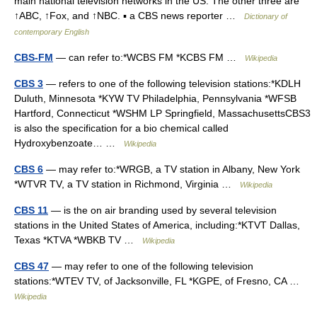
main national television networks in the US. The other three are
↑ABC, ↑Fox, and ↑NBC. ▪ a CBS news reporter …
Dictionary of
contemporary English
CBS-FM
— can refer to:*WCBS FM *KCBS FM …
Wikipedia
CBS 3
— refers to one of the following television stations:*KDLH
Duluth, Minnesota *KYW TV Philadelphia, Pennsylvania *WFSB
Hartford, Connecticut *WSHM LP Springfield, MassachusettsCBS3
is also the specification for a bio chemical called
Hydroxybenzoate… …
Wikipedia
CBS 6
— may refer to:*WRGB, a TV station in Albany, New York
*WTVR TV, a TV station in Richmond, Virginia …
Wikipedia
CBS 11
— is the on air branding used by several television
stations in the United States of America, including:*KTVT Dallas,
Texas *KTVA *WBKB TV …
Wikipedia
CBS 47
— may refer to one of the following television
stations:*WTEV TV, of Jacksonville, FL *KGPE, of Fresno, CA …
Wikipedia