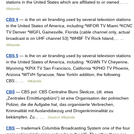
stations in the United States which are affiliated to or owned… …
Wikipedia
CBS 4
— is the on air branding used by several television stations
in the United States of America, including:*WFOR TV Miami *KCNC
TV Denver *WGFL Gainesville, Florida (cable channel only, actual
broadcast is on UHF channel 53) *WHBF TV Rock Island,… …
Wikipedia
CBS 5
— is the on air branding used by several television stations
in the United States of America, including: *KGWN TV Cheyenne,
Wyoming *KPIX TV San Francisco, California *KPHO TV Phoenix,
Arizona *WTVH Syracuse, New YorkIn addition, the following
CBS… …
Wikipedia
CBŚ
— CBS pol. CBŚ Centralne Biuro Śledcze, (dt. etwa
„Zentrales Ermittlungsbüro“) ist eine Organisation der polnischen
Polizei, die die Aufgabe hat, das organisierte Verbrechen,
Kriminalität mit Auslandsbezug und Drogenkriminalität zu
bekämpfen. Zu… …
Deutsch Wikipedia
CBS
— trademark Columbia Broadcasting System one of the four