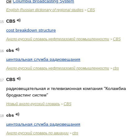
см
Columbia Broadcasting System
English-Russian dictionary of regional studies
CBS
>
CBS
15
cost breakdown structure
Англо-русский словарь нефтегазовой промышленности
CBS
>
cbs
16
центральная служба радиовещания
Англо-русский словарь нефтегазовой промышленности
cbs
>
CBS
17
радиовещательная и телевизионная компания "Коламбиа
бродкастинг систем"
Новый англо-русский словарь
CBS
>
cbs
18
центральная служба радиовещания
Англо-русский словарь по авиации
cbs
>