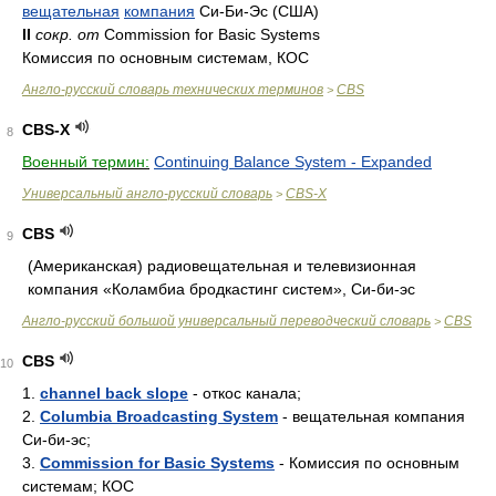
вещательная
компания
Си-Би-Эс (США)
II
сокр. от
Commission for Basic Systems
Комиссия по основным системам, КОС
Англо-русский словарь технических терминов
CBS
>
CBS-X
8
Военный термин:
Continuing Balance System - Expanded
Универсальный англо-русский словарь
CBS-X
>
CBS
9
(Американская) радиовещательная и телевизионная
компания «Коламбиа бродкастинг систем», Си-би-эс
Англо-русский большой универсальный переводческий словарь
CBS
>
CBS
10
1.
channel back slope
- откос канала;
2.
Columbia Broadcasting System
- вещательная компания
Си-би-эс;
3.
Commission for Basic Systems
- Комиссия по основным
системам; КОС