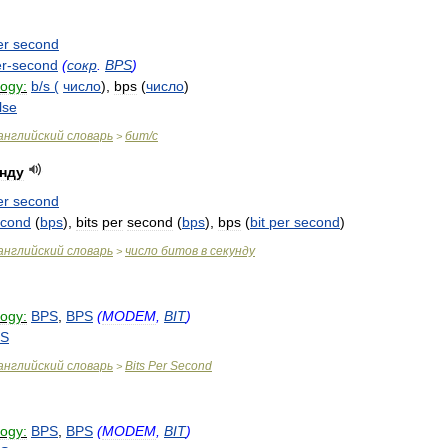
er
second
r
-
second
(
сокр
.
BPS
)
logy:
b
/
s
(
число
),
bps
(
число
)
lse
английский
словарь
бит
/
с
>
нду
er
second
econd
(
bps
),
bits
per
second
(
bps
),
bps
(
bit
per
second
)
английский
словарь
число
битов
в
секунду
>
logy:
BPS
,
BPS
(
MODEM
,
BIT
)
S
английский
словарь
Bits
Per
Second
>
logy:
BPS
,
BPS
(
MODEM
,
BIT
)