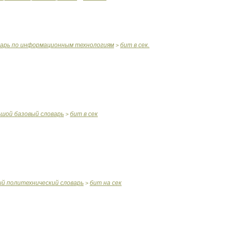
варь
по
информационным
технологиям
бит
в
сек
.
>
ьшой
базовый
словарь
бит
в
сек
>
ый
политехнический
словарь
бит
на
сек
>