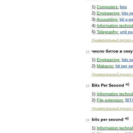
1
)
Computers:
bps
2
)
Engineering:
bits
p
3
)
Accounting:
bit
s
-
pe
4
)
Information
techno
5
)
Telegraphy:
unit
pu
Универсальный
русско
-
число
битов
в
секу
13
1
)
Engineering:
bits
p
2
)
Makarov:
bit
per
s
Универсальный
русско
-
Bits
Per
Second
14
1
)
Information
techno
2
)
File
extension:
BIT
/
Универсальный
русско
-
bits
per
second
15
1
)
Information
techno