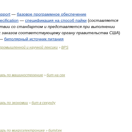
upport
—
базовое
программное
обеспечение
ecification
—
спецификация
на
способ
пайки
(
составляется
твии
со
стандартом
и
представляется
при
выполнении
х
заказов
соответствующему
органу
правительства
США
)
—
биполярный
источник
питания
промышленной
и
научной
лексики
BPS
>
варь
по
машиностроению
бит
на
сек
>
варь
по
экономии
бит
в
секунду
>
варь
по
микроэлектронике
бит
/
сек
>