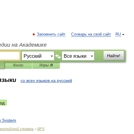
Запомнить сайт
Словарь на свой сайт
RU
едии на Академике
Найти!
Книги
Игры ⚽
 языки
со всех языков на русский
од
e
System
английский
словарь
BPS
>