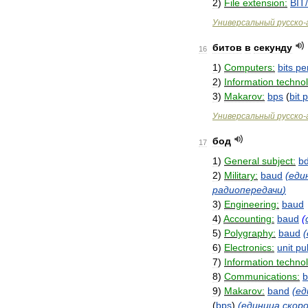
2
)
File
extension:
BIT
/
Универсальный
русско
-
битов
в
секунду
16
1
)
Computers:
bits
pe
2
)
Information
techno
3
)
Makarov:
bps
(
bit
p
Универсальный
русско
-
бод
17
1
)
General
subject:
b
2
)
Military:
baud
(
еди
радиопередачи
)
3
)
Engineering:
baud
4
)
Accounting:
baud
(
5
)
Polygraphy:
baud
(
6
)
Electronics:
unit
pu
7
)
Information
techno
8
)
Communications:
b
9
)
Makarov:
band
(
ед
(
bps
)
(
единица
скор