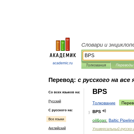
Словари и энциклоп
academic.ru
Толкования
Переводы
Перевод:
с русского на все
BPS
Со всех языков на:
Русский
Толкование
Перев
С русского на:
BPS
1
Все языки
oil
&
gas:
Baltic
Pipelin
Английский
Универсальный
русско
-