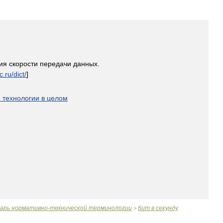
ия
скорости
передачи
данных
.
c
.
ru
/
dict
/
]
е
технологии
в
целом
варь
нормативно
-
технической
терминологии
бит
в
секунду
>