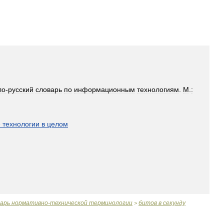
ло
-
русский
словарь
по
информационным
технологиям
.
М
.
:
]
е
технологии
в
целом
варь
нормативно
-
технической
терминологии
битов
в
секунду
>