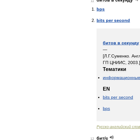
битов
в
секунду
11
bps
bits
per
second
битов
в
секунду
—
[
Л
.
Г
.
Суменко
.
Анг
ГП
ЦНИИС
,
2003
.
Тематики
информационны
EN
bits
per
second
bps
Русско
-
английский
сло
бит
/
с
12