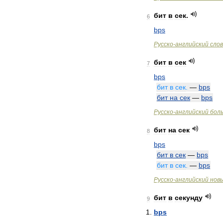
бит
в
сек
.
6
bps
Русско
-
английский
сло
бит
в
сек
7
bps
бит
в
сек
.
—
bps
бит
на
сек
—
bps
Русско
-
английский
бол
бит
на
сек
8
bps
бит
в
сек
—
bps
бит
в
сек
.
—
bps
Русско
-
английский
нов
бит
в
секунду
9
bps