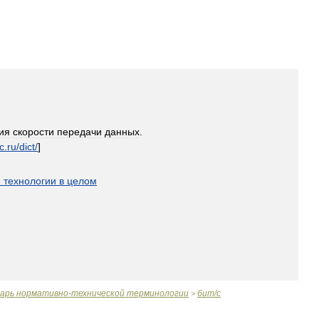
ия
скорости
передачи
данных
.
c
.
ru
/
dict
/
]
е
технологии
в
целом
варь
нормативно
-
технической
терминологии
бит
/
с
>