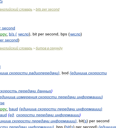
S
английский
словарь
bits
per
second
>
r
second
logy:
b
/
s
(
число
),
bit
per
second
,
bps
(
число
)
er
second
)
английский
словарь
битов
в
секунду
>
d
ница
скорости
радиопередачи
)
,
bod
(
единица
скорости
скорость
передачи
данных
)
единица
измерения
скорости
передачи
информации
)
lse
logy:
baud
(
единица
скорости
передачи
информации
)
aud
(
ед
.
скорости
передачи
информации
)
иница
скорости
передачи
информации
)
,
bit
(
s
)
per
second
ости
передачи
информации
)
,
bps
(
bit
(
s
)
per
second
)
(
единица