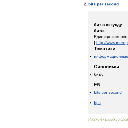
bits
per
second
бит
в
секунду
бит
/
с
Единица
измерен
[
http:
//
www
.
morep
Тематики
информационны
Синонимы
бит
/
с
EN
bits
per
second
bps
Русско
-
английский
сло