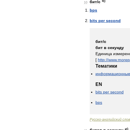
бит
/
с
10
bps
bits
per
second
бит
/
с
бит
в
секунду
Единица
измерен
[
http:
//
www
.
morep
Тематики
информационны
EN
bits
per
second
bps
Русско
-
английский
сло