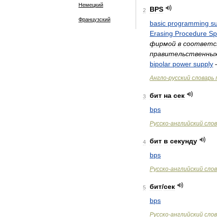
Немецкий
BPS
2
Французский
basic
programming
s
Erasing
Procedure
Sp
фирмой
в
соответс
правительственны
bipolar
power
supply
Англо
-
русский
словарь
бит
на
сек
3
bps
Русско
-
английский
сло
бит
в
секунду
4
bps
Русско
-
английский
сло
бит
/
сек
5
bps
Русско
-
английский
сло