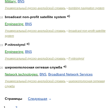
Military:
BNS
Универсальный русско-английский словарь
bombing navigation system
>
broadcast non-profit satellite system
18
Engineering:
BNS
Универсальный русско-английский словарь
broadcast non-profit satellite
>
system
Р-nitrostyrol
19
Engineering:
BNS
Универсальный русско-английский словарь
Р-nitrostyrol
>
широкополосная сетевая служба
20
Network technologies:
BNS
,
Broadband Network Services
Универсальный русско-английский словарь
широкополосная сетевая
>
служба
Страницы
Следующая
→
1
2