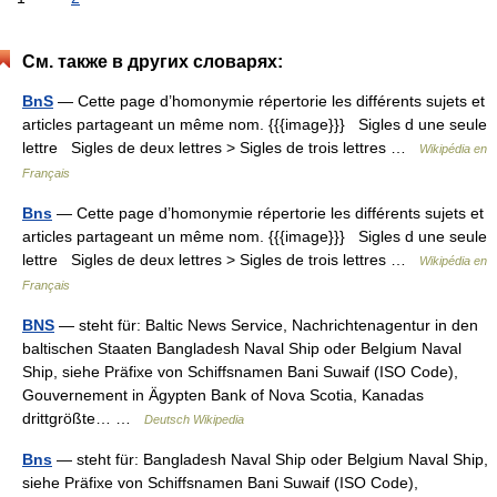
См. также в других словарях:
BnS
— Cette page d’homonymie répertorie les différents sujets et
articles partageant un même nom. {{{image}}} Sigles d une seule
lettre Sigles de deux lettres > Sigles de trois lettres …
Wikipédia en
Français
Bns
— Cette page d’homonymie répertorie les différents sujets et
articles partageant un même nom. {{{image}}} Sigles d une seule
lettre Sigles de deux lettres > Sigles de trois lettres …
Wikipédia en
Français
BNS
— steht für: Baltic News Service, Nachrichtenagentur in den
baltischen Staaten Bangladesh Naval Ship oder Belgium Naval
Ship, siehe Präfixe von Schiffsnamen Bani Suwaif (ISO Code),
Gouvernement in Ägypten Bank of Nova Scotia, Kanadas
drittgrößte… …
Deutsch Wikipedia
Bns
— steht für: Bangladesh Naval Ship oder Belgium Naval Ship,
siehe Präfixe von Schiffsnamen Bani Suwaif (ISO Code),