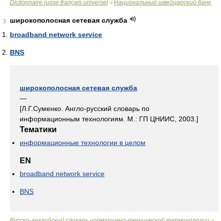
Dictionnaire russe-français universel
Национальный швейцарский банк
>
широкополосная сетевая служба
3
broadband network service
BNS
широкополосная сетевая служба
—
[Л.Г.Суменко. Англо-русский словарь по
информационным технологиям. М.: ГП ЦНИИС, 2003.]
Тематики
информационные технологии в целом
EN
broadband network service
BNS
Русско-английский словарь нормативно-технической терминологии
>