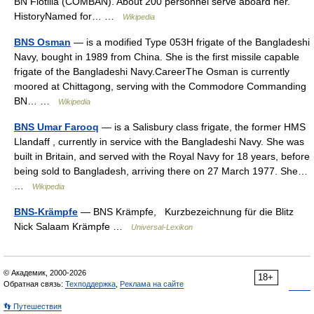
BN Flotilla (COMBAN). About 200 personnel serve aboard her.
HistoryNamed for… …
Wikipedia
BNS Osman
— is a modified Type 053H frigate of the Bangladeshi
Navy, bought in 1989 from China. She is the first missile capable
frigate of the Bangladeshi Navy.CareerThe Osman is currently
moored at Chittagong, serving with the Commodore Commanding
BN… …
Wikipedia
BNS Umar Farooq
— is a Salisbury class frigate, the former HMS
Llandaff , currently in service with the Bangladeshi Navy. She was
built in Britain, and served with the Royal Navy for 18 years, before
being sold to Bangladesh, arriving there on 27 March 1977. She…
…
Wikipedia
BNS-Krämpfe
— BNS Krämpfe, Kurzbezeichnung für die Blitz
Nick Salaam Krämpfe …
Universal-Lexikon
© Академик, 2000-2026
18+
Обратная связь:
Техподдержка
,
Реклама на сайте
👣 Путешествия