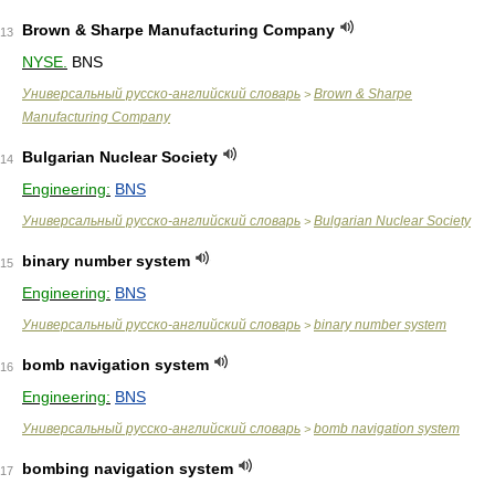
Brown & Sharpe Manufacturing Company
13
NYSE.
BNS
Универсальный русско-английский словарь
Brown & Sharpe
>
Manufacturing Company
Bulgarian Nuclear Society
14
Engineering:
BNS
Универсальный русско-английский словарь
Bulgarian Nuclear Society
>
binary number system
15
Engineering:
BNS
Универсальный русско-английский словарь
binary number system
>
bomb navigation system
16
Engineering:
BNS
Универсальный русско-английский словарь
bomb navigation system
>
bombing navigation system
17