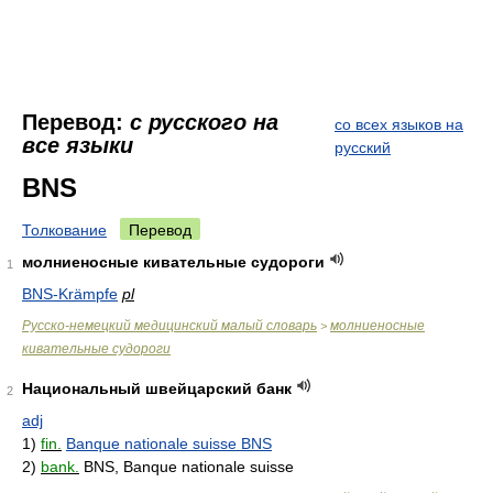
Перевод:
с русского на
со всех языков на
все языки
русский
BNS
Толкование
Перевод
молниеносные кивательные судороги
1
BNS-Krämpfe
pl
Руccко-немецкий медицинский малый словарь
молниеносные
>
кивательные судороги
Национальный швейцарский банк
2
adj
1)
fin.
Banque nationale suisse BNS
2)
bank.
BNS, Banque nationale suisse