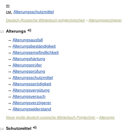
m
см.
Alterungsschutzmittel
Deutsch-Russische Wörterbuch polytechnischen
Alterungsverzögerer
>
Alterungs
13
→
Alterungsausfall
→
Alterungsbeständigkeit
→
Alterungsempfindlichkeit
→
Alterungshärtung
→
Alterungsprüfer
→
Alterungsprüfung
→
Alterungsschutzmittel
→
Alterungssprödigkeit
→
Alterungsvergütung
→
Alterungsversuch
→
Alterungsverzögerer
→
Alterungswiderstand
Neue große deutsch-russische Wörterbuch Polytechnic
Alterungs
>
Schutzmittel
14