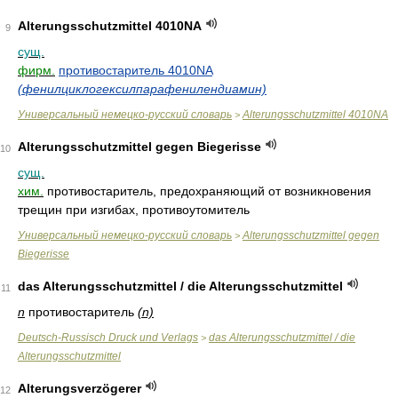
Alterungsschutzmittel 4010NA
9
сущ.
фирм.
противостаритель 4010NA
(фенилциклогексилпарафенилендиамин)
Универсальный немецко-русский словарь
Alterungsschutzmittel 4010NA
>
Alterungsschutzmittel gegen Biegerisse
10
сущ.
хим.
противостаритель, предохраняющий от возникновения
трещин при изгибах, противоутомитель
Универсальный немецко-русский словарь
Alterungsschutzmittel gegen
>
Biegerisse
das Alterungsschutzmittel / die Alterungsschutzmittel
11
n
противостаритель
(n)
Deutsch-Russisch Druck und Verlags
das Alterungsschutzmittel / die
>
Alterungsschutzmittel
Alterungsverzögerer
12