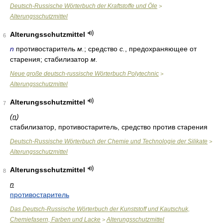
Deutsch-Russische Wörterbuch der Kraftstoffe und Öle
>
Alterungsschutzmittel
Alterungsschutzmittel
6
n
противостаритель
м.
; средство
с.
, предохраняющее от
старения; стабилизатор
м.
Neue große deutsch-russische Wörterbuch Polytechnic
>
Alterungsschutzmittel
Alterungsschutzmittel
7
(
n
)
стабилизатор, противостаритель, средство против старения
Deutsch-Russische Wörterbuch der Chemie und Technologie der Silikate
>
Alterungsschutzmittel
Alterungsschutzmittel
8
n
противостаритель
Das Deutsch-Russische Wörterbuch der Kunststoff und Kautschuk,
Chemiefasern, Farben und Lacke
Alterungsschutzmittel
>