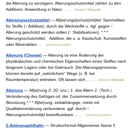
die Alterung zu verzögern. Alterungsschutzmittel zählen zu den
Additiven. Anwendung in Natur… …
Deutsch Wikipedia
Alterungsschutzmittel
— Al|te|rungs|schụtz|mit|tel: Sammelbez.
für Stoffe (↑ Additive), durch die Werkstoffe u. dgl. gegen ↑
Alterung geschützt werden sollen (↑ Stabilisatoren). * * *
Alterungsschutzmittel, Additive, die u. a. Kautschuk, Kunststoffen
oder Mineralölen …
Universal-Lexikon
Alterung (Chemie)
— Alterung ist eine Änderung der
physikalischen und chemischen Eigenschaften eines Stoffes nach
längerem Lagern oder bei Gebrauch. Die Alterungsprozesse
können bereits auf „natürlichem“ Wege (z. B. bei
Raumtemperatur) eintreten. Oft lassen sich… …
Deutsch Wikipedia
Alterung
— Ạl|te|rung 〈f. 20; unz.〉 1. das Altern 2. 〈Tech.〉
Veränderung des Gefüges od. der Zusammensetzung durch
Abnutzung * * * Ạl|te|rung: zeitabhängige, meist mit
Qualitätsminderung verbundene, ggf. durch ↑
Alterungsschutzmittel beeinflussbare… …
Universal-Lexikon
2-Aminonaphthalin
— Strukturformel Allgemeines Name 2