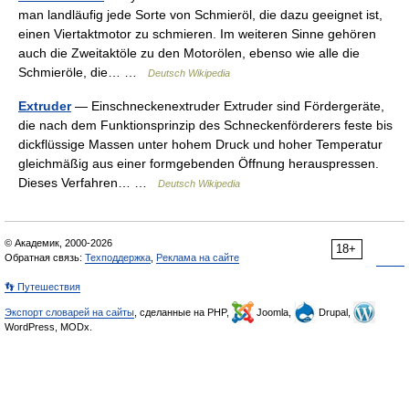
man landläufig jede Sorte von Schmieröl, die dazu geeignet ist,
einen Viertaktmotor zu schmieren. Im weiteren Sinne gehören
auch die Zweitaktöle zu den Motorölen, ebenso wie alle die
Schmieröle, die… …
Deutsch Wikipedia
Extruder
— Einschneckenextruder Extruder sind Fördergeräte,
die nach dem Funktionsprinzip des Schneckenförderers feste bis
dickflüssige Massen unter hohem Druck und hoher Temperatur
gleichmäßig aus einer formgebenden Öffnung herauspressen.
Dieses Verfahren… …
Deutsch Wikipedia
© Академик, 2000-2026
18+
Обратная связь:
Техподдержка
,
Реклама на сайте
👣 Путешествия
Экспорт словарей на сайты
, сделанные на PHP,
Joomla,
Drupal,
WordPress, MODx.