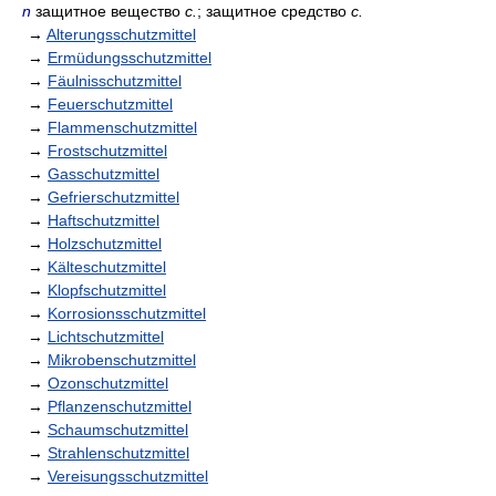
n
защитное вещество
с.
; защитное средство
с.
→
Alterungsschutzmittel
→
Ermüdungsschutzmittel
→
Fäulnisschutzmittel
→
Feuerschutzmittel
→
Flammenschutzmittel
→
Frostschutzmittel
→
Gasschutzmittel
→
Gefrierschutzmittel
→
Haftschutzmittel
→
Holzschutzmittel
→
Kälteschutzmittel
→
Klopfschutzmittel
→
Korrosionsschutzmittel
→
Lichtschutzmittel
→
Mikrobenschutzmittel
→
Ozonschutzmittel
→
Pflanzenschutzmittel
→
Schaumschutzmittel
→
Strahlenschutzmittel
→
Vereisungsschutzmittel