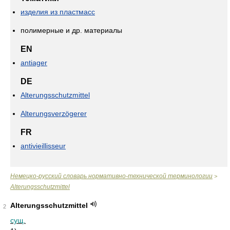
изделия из пластмасс
полимерные и др. материалы
EN
antiager
DE
Alterungsschutzmittel
Alterungsverzögerer
FR
antivieillisseur
Немецко-русский словарь нормативно-технической терминологии
>
Alterungsschutzmittel
Alterungsschutzmittel
2
сущ.