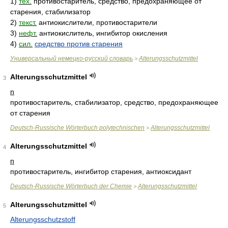
1)
тех.
противостаритель, средство, предохраняющее от
старения, стабилизатор
2)
текст.
антиокислители, противостарители
3)
нефт.
антиокислитель, ингибитор окисления
4)
сил.
средство против старения
Универсальный немецко-русский словарь
Alterungsschutzmittel
>
Alterungsschutzmittel
3
n
противостаритель, стабилизатор, средство, предохраняющее
от старения
Deutsch-Russische Wörterbuch polytechnischen
Alterungsschutzmittel
>
Alterungsschutzmittel
4
n
противостаритель, ингибитор старения, антиоксидант
Deutsch-Russische Wörterbuch der Chemie
Alterungsschutzmittel
>
Alterungsschutzmittel
5
Alterungsschutzstoff