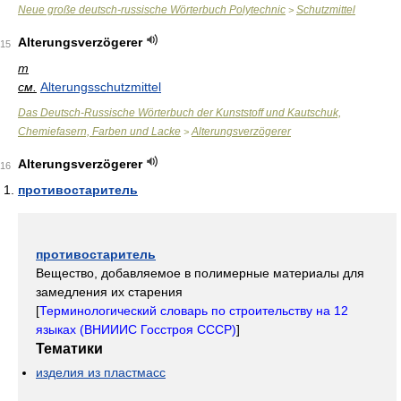
Neue große deutsch-russische Wörterbuch Polytechnic
Schutzmittel
>
Alterungsverzögerer
15
m
см.
Alterungsschutzmittel
Das Deutsch-Russische Wörterbuch der Kunststoff und Kautschuk,
Chemiefasern, Farben und Lacke
Alterungsverzögerer
>
Alterungsverzögerer
16
противостаритель
противостаритель
Вещество, добавляемое в полимерные материалы для
замедления их старения
[
Терминологический словарь по строительству на 12
языках (ВНИИИС Госстроя СССР)
]
Тематики
изделия из пластмасс