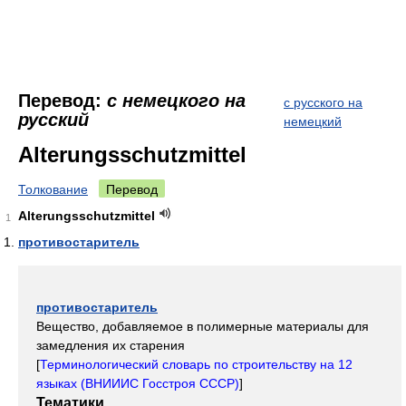
Перевод:
с немецкого на
с русского на
русский
немецкий
Alterungsschutzmittel
Толкование
Перевод
Alterungsschutzmittel
1
противостаритель
противостаритель
Вещество, добавляемое в полимерные материалы для
замедления их старения
[
Терминологический словарь по строительству на 12
языках (ВНИИИС Госстроя СССР)
]
Тематики