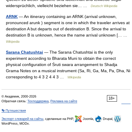
widersprüchlich, vielleicht beziehen sie… …
Deutsch Wikipedia
ARNK
— An itinerary containing an ARNK (arrival unknown,
pronounced arunk ) segment is one in which the traveler arrives at
destination A but departs out of destination B. Since the arrival to
destination B is unknown, hence the name arrival unknown [… …
Wikipedia
Sarana Chatushtai
— The Sarana Chatushtai is the only
experiment according to Bharata Muni to obtain the correct
physical configuration of Śruti swara arrangement to Shadja
Grama Notes on a musical instrument (Sa, Ri, Ga, Ma, Pa, Dha, Ni
corresponding to 4 3 2 4 4 3 …
Wikipedia
© Академик, 2000-2026
18+
Обратная связь:
Техподдержка
,
Реклама на сайте
👣 Путешествия
Экспорт словарей на сайты
, сделанные на PHP,
Joomla,
Drupal,
WordPress, MODx.