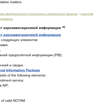
slative
matters
.
варь
международной
организации
гражданской
авиации
циркуляр
>
формации
ет
аэронавигационной
информации
ет
аэронавигационной
информации
следующих
элементов:
равки
;
;
еней
предполётной
информации
(
PIB
);
ечней
и
сводок
.
cal
Information
Package
sists
of
the
following
elements:
ndment
service
;
he
AIP
;
s
of
valid
NOTAM
.