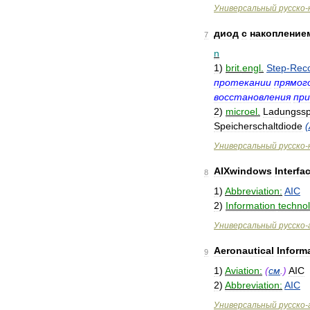
Универсальный
русско
-
диод
с
накопление
7
n
1
)
brit
.
engl
.
Step
-
Rec
протекании
прямог
восстановления
при
2
)
microel
.
Ladungssp
Speicherschaltdiode
(
Универсальный
русско
-
AIXwindows
Interfa
8
1
)
Abbreviation:
AIC
2
)
Information
techno
Универсальный
русско
-
Aeronautical
Inform
9
1
)
Aviation:
(
см
.)
AIC
2
)
Abbreviation:
AIC
Универсальный
русско
-