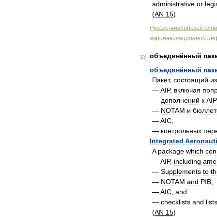
administrative
or
legi
(
AN
15
)
Русско
-
английский
сло
аэронавигационной
ин
объединённый
пак
13
объединённый
пак
Пакет
,
состоящий
из
—
AIP
,
включая
поп
—
дополнений
к
AIP
—
NOTAM
и
бюллет
—
AIC
;
—
контрольных
пер
Integrated
Aeronauti
A
package
which
con
—
AIP
,
including
ame
—
Supplements
to
t
—
NOTAM
and
PIB
;
—
AIC
;
and
—
checklists
and
list
(
AN
15
)