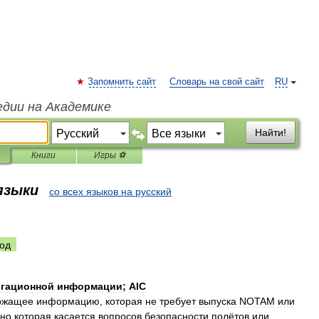
Запомнить сайт
Словарь на свой сайт
RU
едии на Академике
Найти!
Книги
Игры ⚽
 языки
со всех языков на русский
од
игационной
информации
;
AIC
ржaщee
инфoрмaцию
,
кoтoрaя
нe
трeбуeт
выпускa
NOTAM
или
нo
кoтoрaя
кaсaeтся
вoпрoсoв
бeзoпaснoсти
пoлётoв
или