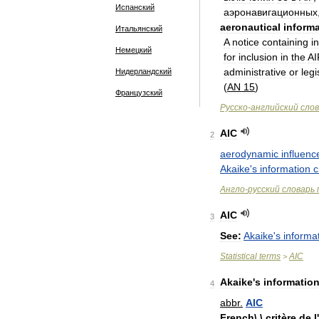
Испанский
aэрoнaвигaциoнных
aeronautical
inform
Итальянский
A
notice
containing
i
Немецкий
for
inclusion
in
the
AI
administrative
or
legi
Нидерландский
(
AN
15
)
Французский
Русско
-
английский
сло
AIC
2
aerodynamic
influenc
Akaike
'
s
information
c
Англо
-
русский
словарь
AIC
3
See:
Akaike
'
s
informa
Statistical
terms
AIC
>
Akaike
'
s
informatio
4
abbr
.
AIC
French
\ \
critère
de
l
'