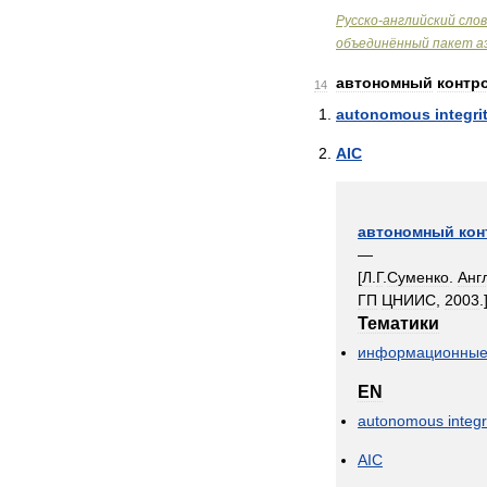
Русско
-
английский
сло
объединённый
пакет
а
автономный
контр
14
autonomous
integri
AIC
автономный
кон
—
[
Л
.
Г
.
Суменко
.
Анг
ГП
ЦНИИС
,
2003
.
Тематики
информационны
EN
autonomous
integr
AIC