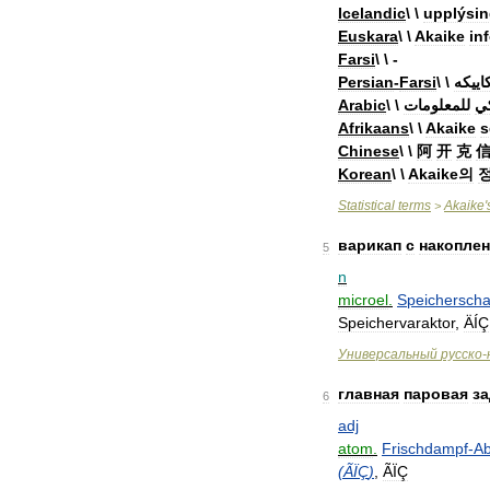
Icelandic
\ \
upplýsin
Euskara
\ \
Akaike
in
Farsi
\ \ -
Persian
-
Farsi
\ \
اييکه
Arabic
\ \
للمعلومات
كي
Afrikaans
\ \
Akaike
s
Chinese
\ \
阿
开
克
Korean
\ \
Akaike의
Statistical
terms
Akaike
'
>
варикап
с
накопле
5
n
microel
.
Speicherscha
Speichervaraktor
,
ÄÍÇ
Универсальный
русско
-
главная
паровая
з
6
adj
atom
.
Frischdampf
-
Ab
(
ÃÏÇ
)
,
ÃÏÇ