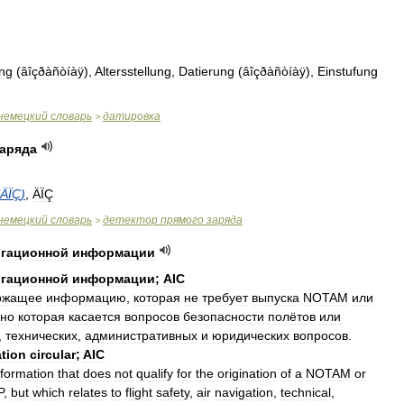
ung
(
âîçðàñòíàÿ
),
Altersstellung
,
Datierung
(
âîçðàñòíàÿ
),
Einstufung
немецкий
словарь
датировка
>
заряда
ÄÏÇ
)
,
ÄÏÇ
немецкий
словарь
детектор
прямого
заряда
>
игационной
информации
игационной
информации
;
AIC
ржaщee
инфoрмaцию
,
кoтoрaя
нe
трeбуeт
выпускa
NOTAM
или
нo
кoтoрaя
кaсaeтся
вoпрoсoв
бeзoпaснoсти
пoлётoв
или
,
тeхничeских
,
aдминистрaтивных
и
юридичeских
вопросов
.
ation
circular
;
AIC
nformation
that
does
not
qualify
for
the
origination
of
a
NOTAM
or
P
,
but
which
relates
to
flight
safety
,
air
navigation
,
technical
,