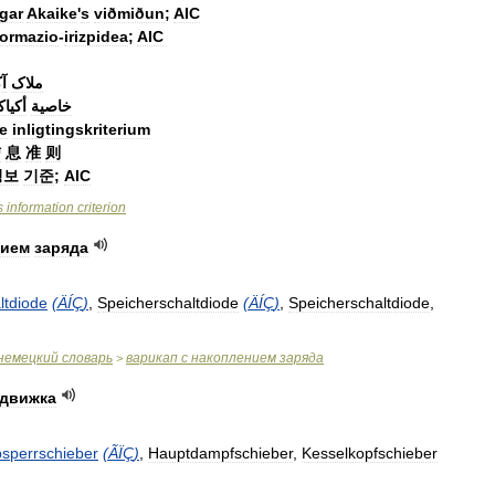
gar
Akaike
'
s
viðmiðun
;
AIC
formazio
-
irizpidea
;
AIC
ملاک
آک
خاصية
أكيا
e
inligtingskriterium
信
息
准
则
정보
기준
;
AIC
s
information
criterion
нием
заряда
ltdiode
(
ÄÍÇ
)
,
Speicherschaltdiode
(
ÄÍÇ
)
,
Speicherschaltdiode
,
немецкий
словарь
варикап
с
накоплением
заряда
>
адвижка
sperrschieber
(
ÃÏÇ
)
,
Hauptdampfschieber
,
Kesselkopfschieber