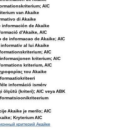
formationskriterium
;
AIC
iterium
van
Akaike
rmativo
di
Akaike
e
información
de
Akaike
formació
d
'
Akaike
,
AIC
o
de
informacao
de
Akaike
;
AIC
informativ
al
lui
Akaike
formationskriterium
;
AIC
informasjonen
kriterium
;
AIC
formations
kriterium
,
AIC
ηροφορίας
του
Akaike
nformaatiokriteeri
féle
információ
ismérv
gi
ölçütü
(
kriteri
);
AIC
veya
ABK
nformatsioonikriteerium
cije
Akaike
je
merilo
;
AIC
kaike
;
Kryterium
AIC
ионный
критерий
Акайке