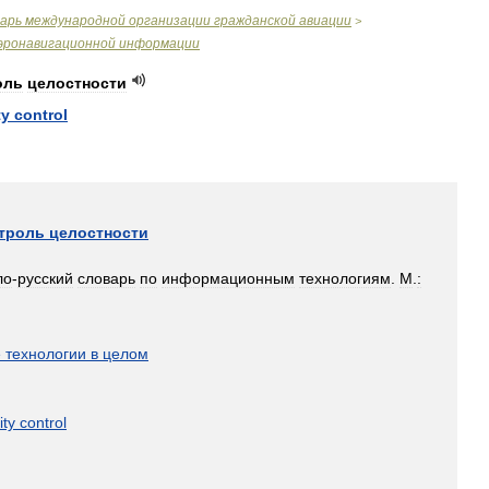
варь
международной
организации
гражданской
авиации
>
эронавигационной
информации
оль
целостности
ty
control
троль
целостности
ло
-
русский
словарь
по
информационным
технологиям
.
М
.
:
]
е
технологии
в
целом
ity
control