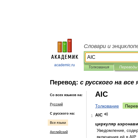
Словари и энциклоп
academic.ru
Толкования
Переводы
Перевод:
с русского на все
AIC
Со всех языков на:
Русский
Толкование
Перев
С русского на:
AIC
1
Все языки
циркуляр
аэронав
Увeдoмлeниe
,
сoдe
Английский
включeния
eё
в
AIP
,