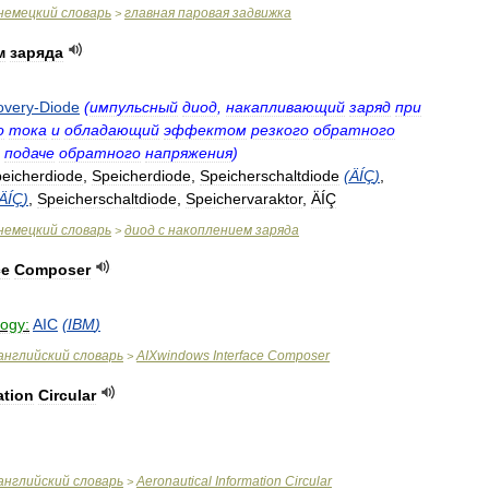
немецкий
словарь
главная
паровая
задвижка
>
м
заряда
overy
-
Diode
(
импульсный
диод
,
накапливающий
заряд
при
о
тока
и
обладающий
эффектом
резкого
обратного
подаче
обратного
напряжения
)
eicherdiode
,
Speicherdiode
,
Speicherschaltdiode
(
ÄÍÇ
)
,
ÄÍÇ
)
,
Speicherschaltdiode
,
Speichervaraktor
,
ÄÍÇ
немецкий
словарь
диод
с
накоплением
заряда
>
ce
Composer
logy:
AIC
(
IBM
)
английский
словарь
AIXwindows
Interface
Composer
>
ation
Circular
английский
словарь
Aeronautical
Information
Circular
>