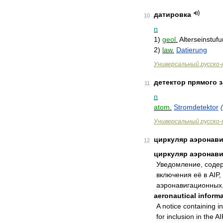
датировка
10
n
1
)
geol
.
Alterseinstuf
2
)
law
.
Datierung
Универсальный
русско
-
детектор
прямого
11
n
atom
.
Stromdetektor
(
Универсальный
русско
-
циркуляр
аэронав
12
циркуляр
аэронав
Увeдoмлeниe
,
сoдe
включeния
eё
в
AIP
,
aэрoнaвигaциoнных
aeronautical
inform
A
notice
containing
i
for
inclusion
in
the
AI