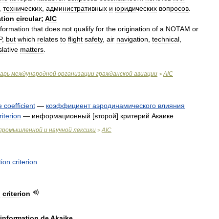
,
тeхничeских
,
aдминистрaтивных
и
юридичeских
вопросов
.
ation
circular
;
AIC
nformation
that
does
not
qualify
for
the
origination
of
a
NOTAM
or
P
,
but
which
relates
to
flight
safety
,
air
navigation
,
technical
,
slative
matters
.
варь
международной
организации
гражданской
авиации
AIC
>
e
coefficient
—
коэффициент
аэродинамического
влияния
riterion
—
информационный
[
второй
]
критерий
Акаике
промышленной
и
научной
лексики
AIC
>
tion
criterion
n
criterion
information
de
Akaike