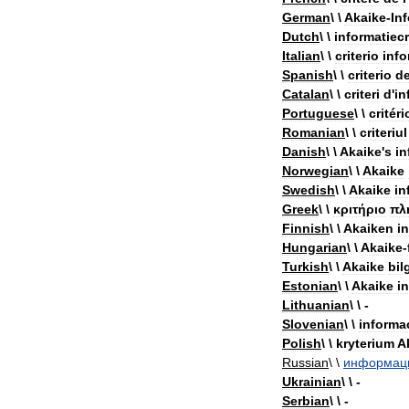
German
\ \
Akaike
-
In
Dutch
\ \
informatiecr
Italian
\ \
criterio
info
Spanish
\ \
criterio
d
Catalan
\ \
criteri
d
'
in
Portuguese
\ \
critéri
Romanian
\ \
criteriul
Danish
\ \
Akaike
'
s
in
Norwegian
\ \
Akaike
Swedish
\ \
Akaike
in
Greek
\ \
κριτήριο
πλ
Finnish
\ \
Akaiken
i
Hungarian
\ \
Akaike
-
Turkish
\ \
Akaike
bil
Estonian
\ \
Akaike
i
Lithuanian
\ \ -
Slovenian
\ \
informa
Polish
\ \
kryterium
A
Russian
\ \
информац
Ukrainian
\ \ -
Serbian
\ \ -