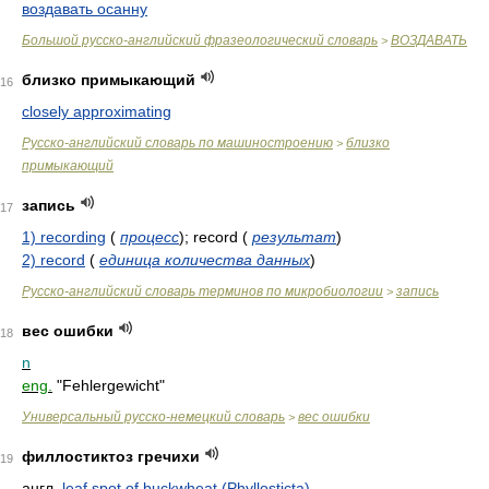
воздавать осанну
Большой русско-английский фразеологический словарь
ВОЗДАВАТЬ
>
близко примыкающий
16
closely approximating
Русско-английский словарь по машиностроению
близко
>
примыкающий
запись
17
1) recording
(
процесс
)
; record
(
результат
)
2) record
(
единица количества данных
)
Русско-английский словарь терминов по микробиологии
запись
>
вес ошибки
18
n
eng.
"Fehlergewicht"
Универсальный русско-немецкий словарь
вес ошибки
>
филлостиктоз гречихи
19
англ.
leaf spot of buckwheat (Phyllosticta)