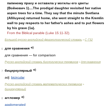
папиному праху и оставила у могилы его цветы
(Войнович 1)....The prodigal daughter revisited her native
aspen trees for a time. They say that the minute Svetlana
(Alliluyeva) returned home, she went straight to the Kremlin
wall to pay respects to her father's ashes and to put flowers
by his grave (1a).
From the Biblical parable (Luke 15:11-32).
Большой русско-английский фразеологический словарь
С-732
>
для сравнения
6
для сравнения — for comparison
Русско-английский словарь биологических терминов
для сравнения
>
бициркулярный
7
adj.
bicircular
Русско-английский словарь математических терминов
>
бициркулярный
аггломер
8
agglomerated