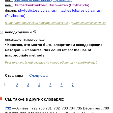
нем.
Blattfleckenkrankheit, Buchweizen (Phyllosticta)
франц.
phyllostictose du sarrasin; taches foliaires dû sarrasin
(Phyllosticta)
Фитопатологический словарь-справочник
филлостиктоз гречихи
>
неподходящий
20
unsuitable, inappropriate
•
Конечно, это могло быть следствием неподходящих
методов. - Of course, this could reflect the use of
inappropriate methods.
Русско-английский словарь научного общения
неподходящий
>
Страницы
Следующая
→
1
2
3
4
5
6
7
См. также в других словарях:
732
— Années : 729 730 731 732 733 734 735 Décennies : 700