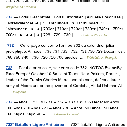
710 720 730 740 750 760 Siècles : VIIe siècle VIIIe sièc …
Wikipédia en Français
732
— Portal Geschichte | Portal Biografien | Aktuelle Ereignisse |
Jahreskalender ◄ | 7. Jahrhundert | 8. Jahrhundert | 9.
Jahrhundert | ► ◄ | 700er | 710er | 720er | 730er | 740er | 750er |
760er | ► ◄◄ | ◄ | 728 | 729 | 730 | …
Deutsch Wikipedia
-732
— Cette page concerne l année 732 du calendrier julien
proleptique. Années : 735 734 733 732 731 730 729 Décennies :
760 750 740 730 720 710 700 Siècles …
Wikipédia en Français
732
— For the area code, see Area code 732. NOTOC EventsBy
PlaceEurope* October 10 Battle of Tours: Near Poitiers, France,
leader of the Franks Charles Martel and his men, defeat a large
army of Moors under the governor of Cordoba, Abdul Rahman Al…
…
Wikipedia
732
— Años: 729 730 731 – 732 – 733 734 735 Décadas: Años
700 Años 710 Años 720 – Años 730 – Años 740 Años 750 Años
760 Siglos: Siglo VII – …
Wikipedia Español
732º Batallón Ligero Antiaéreo
— 732° Batallón Ligero Antiaéreo