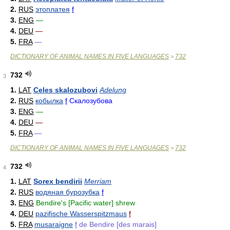
2.
RUS
этоплатея
f
3.
ENG
—
4.
DEU
—
5.
FRA
—
DICTIONARY OF ANIMAL NAMES IN FIVE LANGUAGES
732
>
732
3
1.
LAT
Celes skalozubovi
Adelung
2.
RUS
кобылка
f
Скалозубова
3.
ENG
—
4.
DEU
—
5.
FRA
—
DICTIONARY OF ANIMAL NAMES IN FIVE LANGUAGES
732
>
732
4
1.
LAT
Sorex bendirii
Merriam
2.
RUS
водяная бурозубка
f
3.
ENG
Bendire's [Pacific water] shrew
4.
DEU
pazifische Wasserspitzmaus
f
5.
FRA
musaraigne
f
de Bendire [des marais]