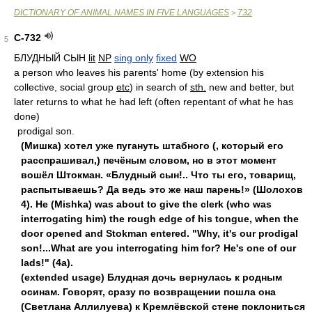
DICTIONARY OF ANIMAL NAMES IN FIVE LANGUAGES
732
>
С-732
5
БЛУДНЫЙ СЫН
lit
NP
sing only
fixed
WO
a person who leaves his parents' home (by extension his
collective, social group
etc
) in search of
sth.
new and better, but
later returns to what he had left (often repentant of what he has
done)
prodigal son.
(Мишка) хотел уже пугануть штабного (, который его
расспрашивал,) печёным словом, но в этот момент
вошёл Штокман. «Блудный сын!.. Что ты его, товарищ,
распытываешь? Да ведь это же наш парень!» (Шолохов
4). Не (Mishka) was about to give the clerk (who was
interrogating him) the rough edge of his tongue, when the
door opened and Stokman entered. "Why, it's our prodigal
son!...What are you interrogating him for? He's one of our
lads!" (4a).
(extended usage) Блудная дочь вернулась к родным
осинам. Говорят, сразу по возвращении пошла она
(Светлана Аллилуева) к Кремлёвской стене поклониться