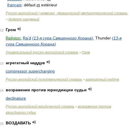
français
: défaut
m
extérieur
Русско-английский (-немецко, -французский) металлургический словарь
дефект наружный
>
Гром
12
Religion:
Ra'd
(13-я сура Священного Корана)
, Thunder
(13-я
сура Священного Корана)
Универсальный русско-английский словарь
Гром
>
агрегатный наддув
13
compressor supercharging
Русско-английский политехнический словарь
агрегатный наддув
>
возражение против юрисдикции судьи
14
declinature
Русско-английский юридический словарь
возражение против
>
юрисдикции судьи
ВОЗДАВАТЬ
15