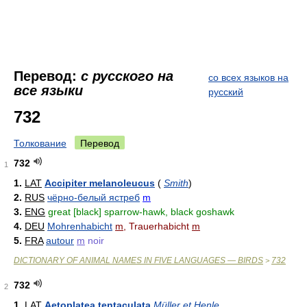
Перевод:
с русского на
со всех языков на
все языки
русский
732
Толкование
Перевод
732
1
1.
LAT
Accipiter melanoleucus
(
Smith
)
2.
RUS
чёрно-белый ястреб
m
3.
ENG
great [black] sparrow-hawk, black goshawk
4.
DEU
Mohrenhabicht
m
, Trauerhabicht
m
5.
FRA
autour
m
noir
DICTIONARY OF ANIMAL NAMES IN FIVE LANGUAGES — BIRDS
732
>
732
2
1.
LAT
Aetoplatea tentaculata
Müller et Henle