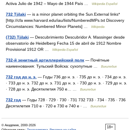
Activa Julio de 1942 – Mayo de 1944 País …
Wikipedia Español
732 Tjilaki
— is a minor planet orbiting the Sun.External links*
[http://cfa www.harvard.edu/iau/lists/NumberedMPs.txt Discovery
Circumstances: Numbered Minor Planets] …
Wikipedia
(732) Tjilaki
— Descubrimiento Descubridor A. Massinger desde
observatorio de Heidelberg Fecha 15 de abril de 1912 Nombre
Provisional 1912 OR …
Wikipedia Español
732-й зенитный артиллерийский полк
— Почётные
наименования: Тульский Войска: сухопутные …
Википедия
732 год до н. э.
— Годы 736 до н. э. · 735 до н. э. · 734 до н. э.
· 733 до н. э. 732 до н. э. 731 до н. э. · 730 до н. э. · 729 до н. э.
· 728 до н. э. Десятилетия 750 е… …
Википедия
732 год
— Годы 728 · 729 · 730 · 731 732 733 · 734 · 735 · 736
Десятилетия 710 е · 720 е 730 е 740 е · …
Википедия
© Академик, 2000-2026
18+
Обратная связь:
Техподдержка
,
Реклама на сайте