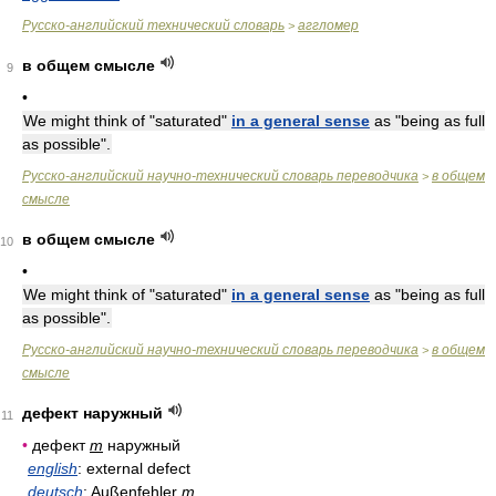
Русско-английский технический словарь
аггломер
>
в общем смысле
9
•
We might think of "saturated"
in a general sense
as "being as full
as possible".
Русско-английский научно-технический словарь переводчика
в общем
>
смысле
в общем смысле
10
•
We might think of "saturated"
in a general sense
as "being as full
as possible".
Русско-английский научно-технический словарь переводчика
в общем
>
смысле
дефект наружный
11
•
дефект
m
наружный
english
: external defect
deutsch
: Außenfehler
m