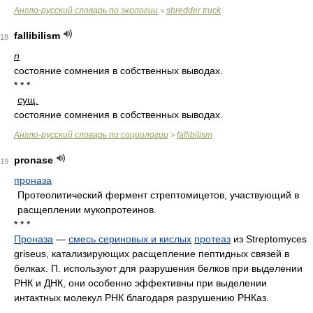
Англо-русский словарь по экологии
shredder truck
>
fallibilism
18
n
состояние сомнения в собственных выводах.
* * *
сущ.
состояние сомнения в собственных выводах.
Англо-русский словарь по социологии
fallibilism
>
pronase
19
проназа
Протеолитический фермент стрептомицетов, участвующий в
расщеплении мукопротеинов.
* * *
Проназа
—
смесь сериновых и кислых
протеаз
из Streptomyces
griseus, катализирующих расщепление пептидных связей в
белках. П. используют для разрушения белков при выделении
РНК и ДНК, они особенно эффективны при выделении
интактных молекул РНК благодаря разрушению РНКаз.