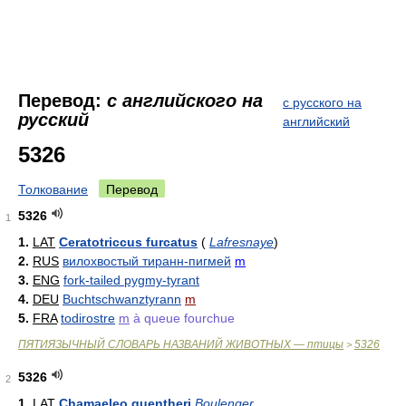
Перевод:
с английского на
с русского на
русский
английский
5326
Толкование
Перевод
5326
1
1.
LAT
Ceratotriccus furcatus
(
Lafresnaye
)
2.
RUS
вилохвостый тиранн-пигмей
m
3.
ENG
fork-tailed pygmy-tyrant
4.
DEU
Buchtschwanztyrann
m
5.
FRA
todirostre
m
à queue fourchue
ПЯТИЯЗЫЧНЫЙ СЛОВАРЬ НАЗВАНИЙ ЖИВОТНЫХ — птицы
5326
>
5326
2
1.
LAT
Chamaeleo guentheri
Boulenger