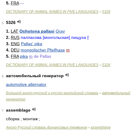
5.
FRA
—
DICTIONARY OF ANIMAL NAMES IN FIVE LANGUAGES
5326
>
5326
5
1.
LAT
Ochotona pallasi
Gray
2.
RUS
палласова [монгольская] пищуха
f
3.
ENG
Pallas' pika
4.
DEU
mongolischer Pfeifhase
m
5.
FRA
pika
m
de Pallas
DICTIONARY OF ANIMAL NAMES IN FIVE LANGUAGES
5326
>
автомобильный генератор
6
automotive alternator
Большой англо-русский и русско-английский словарь
автомобильный
>
генератор
assemblage
7
сборка ; монтаж ;
Англо-Русский словарь финансовых терминов
assemblage
>