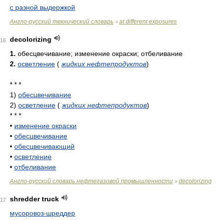
с разной выдержкой
Англо-русский технический словарь
at different exposures
>
decolorizing
16
1.
обесцвечивание; изменение окраски; отбеливание
2.
осветление
(
жидких нефтепродуктов
)
* * *
1)
обесцвечивание
2)
осветление
(
жидких нефтепродуктов
)
* * *
•
изменение окраски
•
обесцвечивание
•
обесцвечивающий
•
осветление
•
отбеливание
Англо-русский словарь нефтегазовой промышленности
decolorizing
>
shredder truck
17
мусоровоз-шреддер