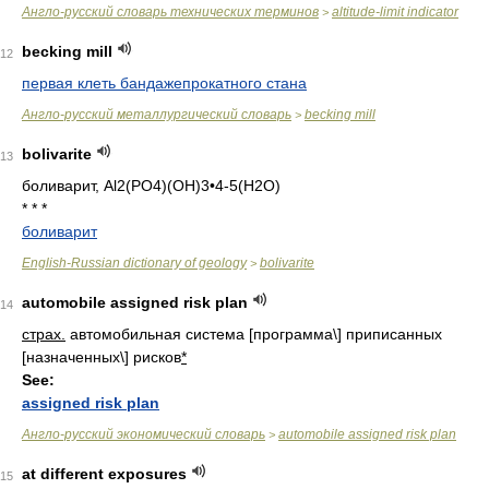
Англо-русский словарь технических терминов
altitude-limit indicator
>
becking mill
12
первая клеть бандажепрокатного стана
Англо-русский металлургический словарь
becking mill
>
bolivarite
13
боливарит, Al2(PO4)(OH)3•4-5(H2O)
* * *
боливарит
English-Russian dictionary of geology
bolivarite
>
automobile assigned risk plan
14
страх.
автомобильная система [программа\] приписанных
[назначенных\] рисков
*
See:
assigned risk plan
Англо-русский экономический словарь
automobile assigned risk plan
>
at different exposures
15