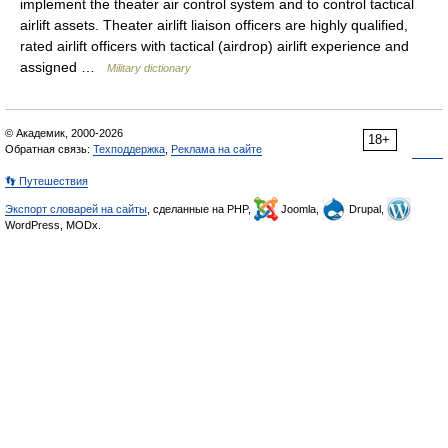
implement the theater air control system and to control tactical
airlift assets. Theater airlift liaison officers are highly qualified,
rated airlift officers with tactical (airdrop) airlift experience and
assigned …
Military dictionary
© Академик, 2000-2026
18+
Обратная связь:
Техподдержка
,
Реклама на сайте
👣 Путешествия
Экспорт словарей на сайты
, сделанные на PHP,
Joomla,
Drupal,
WordPress, MODx.