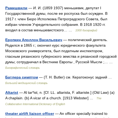
Рамишвили
— И. И. (1859 1937) меньшевик, депутат I
Государственной думы, после ее роспуска был осужден. В
1917 г. член Бюро Исполкома Петроградского Совета, был
избран членом Учредительного собрания. В 1918 1920 гг.
входил в состав меньшевистского… …
1000 биографий
Еропкин Аполлон Васильевич
— политический деятель.
Родился в 1865 г.; окончил курс юридического факультета
Московского университета, был податным инспектором,
гласным рязанского губернского земства и рязанской городской
думы; сотрудничал в Вестнике Европы , Русской Мысли ;… …
Биографический словарь
Батлера симптом
— (Т. Н. Butler) см. Кератоконус задний …
Большой медицинский словарь
Altarist
— Al tar*ist, n. [Cf. LL. altarista, F. altariste.] (Old Law) (a)
A chaplain. (b) A vicar of a church. [1913 Webster] …
The
Collaborative International Dictionary of English
theater airlift liaison officer
— An officer specially trained to