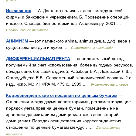
Инкассация
— А. Доставка наличных денег между кассой
фирмы и банковским учреждением. Б. Проведение операций
инкассо. Словарь бизнес терминов. Академик.ру. 2001 …
Словарь бизнес-терминов
АНИМИЗМ
— (от латинского anima, animus душа, дух), вера в
существование душ и духов …
Современная энциклопедия
ДИФФЕРЕНЦИАЛЬНАЯ РЕНТА
— дополнительный доход,
получаемый за счет использования, более выгодных ресурсов,
обладающих большей отдачей. Райзберг Б.А., Лозовский Л.Ш.,
Стародубцева Е.Б.. Современный экономический словарь. 2 е
изд., испр. М.: ИНФРА М. 479 с.. 1999 …
Экономический словарь
Корреспондентские отношения по ценным бумагам
—
Отношения между двумя депозитариями, регламентирующие
порядок учета прав на ценные бумаги, помещенные на
хранение депозитарием домицилиантом в депозитарий
домицилиат. Порядок осуществления корреспондентских
отношений по ценные бумагам между… …
Депозитарных
терминов