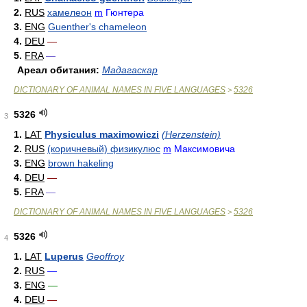
2.
RUS
хамелеон
m
Гюнтера
3.
ENG
Guenther's chameleon
4.
DEU
—
5.
FRA
—
Ареал обитания:
Мадагаскар
DICTIONARY OF ANIMAL NAMES IN FIVE LANGUAGES
5326
>
5326
3
1.
LAT
Physiculus maximowiczi
(Herzenstein)
2.
RUS
(коричневый) физикулюс
m
Максимовича
3.
ENG
brown hakeling
4.
DEU
—
5.
FRA
—
DICTIONARY OF ANIMAL NAMES IN FIVE LANGUAGES
5326
>
5326
4
1.
LAT
Luperus
Geoffroy
2.
RUS
—
3.
ENG
—
4.
DEU
—