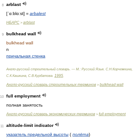
arblast
8
[ʹɑ:blɑ:st]
=
arbalest
НБАРС
arblast
>
bulkhead wall
9
bulkhead wall
n
причальная стенка
Англо-русский строительный словарь. — М.: Русский Язык
.
С.Н.Корчемкина,
1995
С.К.Кашкина, С.В.Курбатова
.
.
Англо-русский словарь строительных терминов
bulkhead wall
>
full employment
10
полная занятость
Англо-русский словарь экономических терминов
full employment
>
altitude-limit indicator
11
указатель предельной высоты
(
полёта
)