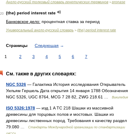
Англо-русский толковый словарь генетических терминов
pronase
>
(the) period interest rate
20
Банковское дело:
процентная ставка за период
Универсальный англо-русский словарь
(the) period interest rate
>
Страницы
Следующая
→
1
2
3
4
5
6
7
См. также в других словарях:
NGC 5326
— Галактика История исследования Открыватель
Уильям Гершель Дата открытия 14 января 1788 Обозначения
NGC 5326, UGC 8764, MCG 7 28 82, ZWG 218.61 …
Википедия
ISO 5326:1978
— изд.1 A TC 218 Шашки из массивной
древесины для торцовых полов и мостовых. Шашки из
древесины лиственных пород. Требования к качеству раздел
79.080 …
Стандарты Международной организации по стандартизации
(ИСО)