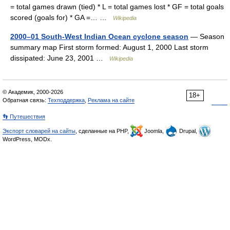
= total games drawn (tied) * L = total games lost * GF = total goals
scored (goals for) * GA =… …
Wikipedia
2000–01 South-West Indian Ocean cyclone season
— Season
summary map First storm formed: August 1, 2000 Last storm
dissipated: June 23, 2001 …
Wikipedia
© Академик, 2000-2026
18+
Обратная связь:
Техподдержка
,
Реклама на сайте
👣 Путешествия
Экспорт словарей на сайты
, сделанные на PHP,
Joomla,
Drupal,
WordPress, MODx.