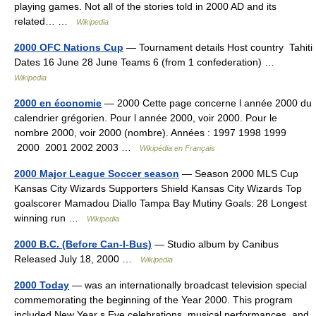
playing games. Not all of the stories told in 2000 AD and its
related… …
Wikipedia
2000 OFC Nations Cup
— Tournament details Host country Tahiti
Dates 16 June 28 June Teams 6 (from 1 confederation) …
Wikipedia
2000 en économie
— 2000 Cette page concerne l année 2000 du
calendrier grégorien. Pour l année 2000, voir 2000. Pour le
nombre 2000, voir 2000 (nombre). Années : 1997 1998 1999
2000 2001 2002 2003 …
Wikipédia en Français
2000 Major League Soccer season
— Season 2000 MLS Cup
Kansas City Wizards Supporters Shield Kansas City Wizards Top
goalscorer Mamadou Diallo Tampa Bay Mutiny Goals: 28 Longest
winning run …
Wikipedia
2000 B.C. (Before Can-I-Bus)
— Studio album by Canibus
Released July 18, 2000 …
Wikipedia
2000 Today
— was an internationally broadcast television special
commemorating the beginning of the Year 2000. This program
included New Year s Eve celebrations, musical performances, and