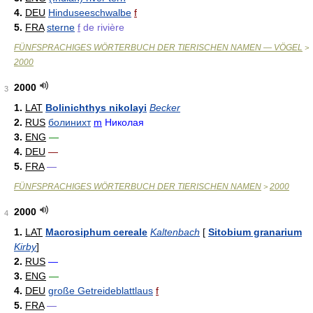
4.
DEU
Hinduseeschwalbe
f
5.
FRA
sterne
f
de rivière
FÜNFSPRACHIGES WÖRTERBUCH DER TIERISCHEN NAMEN — VÖGEL
>
2000
2000
3
1.
LAT
Bolinichthys nikolayi
Becker
2.
RUS
болинихт
m
Николая
3.
ENG
—
4.
DEU
—
5.
FRA
—
FÜNFSPRACHIGES WÖRTERBUCH DER TIERISCHEN NAMEN
2000
>
2000
4
1.
LAT
Macrosiphum cereale
Kaltenbach
[
Sitobium granarium
Kirby
]
2.
RUS
—
3.
ENG
—
4.
DEU
große Getreideblattlaus
f
5.
FRA
—