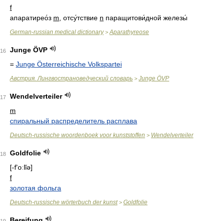
f
апаратирео́з
m
, отсу́тствие
n
паращитови́дной железы́
German-russian medical dictionary
Aparathyreose
>
Junge ÖVP
16
=
Junge Österreichische Volkspartei
Австрия. Лингвострановедческий словарь
Junge ÖVP
>
Wendelverteiler
17
m
спиральный распределитель расплава
Deutsch-russische woordenboek voor kunststoffen
Wendelverteiler
>
Goldfolie
18
[-f'oːlǐə]
f
золотая фольга
Deutsch-russische wörterbuch der kunst
Goldfolie
>
Bereifung