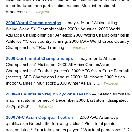
other features from participating nations.Most international
broadcasts …
Wikipedia
2000 World Championships
— may refer to:* Alpine skiing:
Alpine World Ski Championships 2000 * Aquatics: 2000 World
Aquatics Championships * Athletics: 2000 World Championships in
Athletics **Cross country running: 2000 IAAF World Cross Country
Championships **Road running …
Wikipedia
2000 Continental Championships
— may refer to:African
Championships* Multisport: 2000 All Africa GamesAsian
Championships* Football (soccer): 2000 AFC Asian Cup * Football
(soccer): AFC Champions League 2000 * Multisport: 2000 Asian
Indoor Games * Multisport: 2000 Winter Asian… …
Wikipedia
2000–01 Australian region cyclone season
— Season summary
map First storm formed: 4 December 2000 Last storm dissipated:
23 April 2001 …
Wikipedia
2000 AFC Asian Cup qualification
— 2000 AFC Asian Cup
qualification.NotesIn the following tables * Pts = total points
accumulated * Pld = total games played * W = total games won * D