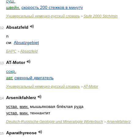
сущ.
швейн.
скорость 200 стежков в минуту
Универсальный немецко-русский словарь
Stufe 2000 Stich/min
>
Absatzfeld
12
n
см.
Absatzgebiet
БНРС
Absatzfeld
>
AT-Motor
13
сокр.
авт.
cменный двигатель
Универсальный немецко-русский словарь
AT-Motor
>
Arsenikfahlerz
14
устар.
мин.
мышьяковая блёклая руда
устар.
мин.
теннантит
Deutsch-Russische Geologie und Mineralogie Wörterbuch
Arsenikfahlerz
>
Aparathyreose
15