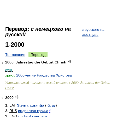
Перевод:
с немецкого на
с русского на
русский
немецкий
1-2000
Толкование
Перевод
2000. Jahrestag der Geburt Christi
1
сущ.
христ.
2000-летие Рождества Христова
Универсальный немецко-русский словарь
2000. Jahrestag der Geburt
>
Christi
2000
2
1.
LAT
Sterna aurantia
(
Gray
)
2.
RUS
индийская крачка
f
3.
ENG
(Indian) river tern