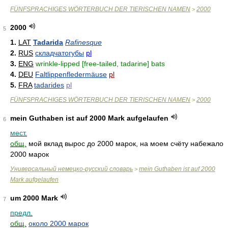
FÜNFSPRACHIGES WÖRTERBUCH DER TIERISCHEN NAMEN
2000
>
2000
5
1.
LAT
Tadarida
Rafinesque
2.
RUS
складчатогубы
pl
3.
ENG
wrinkle-lipped [free-tailed, tadarine] bats
4.
DEU
Faltlippenfledermäuse
pl
5.
FRA
tadarides
pl
FÜNFSPRACHIGES WÖRTERBUCH DER TIERISCHEN NAMEN
2000
>
mein Guthaben ist auf 2000 Mark aufgelaufen
6
мест.
общ.
мой вклад вырос до 2000 марок, на моем счёту набежало
2000 марок
Универсальный немецко-русский словарь
mein Guthaben ist auf 2000
>
Mark aufgelaufen
um 2000 Mark
7
предл.
общ.
около 2000 марок