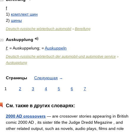
19
f
1)
комплект шин
2)
шины
Deutsch-russische wörterbuch automobil
Bereifung
>
Auskupplung
20
f
; = Auskuppelung; =
Auskuppeln
Deutsch-russische wörterbuch der automobil-und automotive service
>
Auskupplung
Страницы
Следующая
→
1
2
3
4
5
6
7
См. также в других словарях:
2000 AD crossovers
— are crossover stories appearing in British
comic 2000 AD , its sister title the Judge Dredd Megazine , and
other related output, such as novels, audio plays, films and role