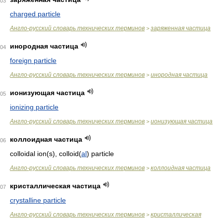
03
charged particle
Англо-русский словарь технических терминов
заряженная частица
>
инородная частица
04
foreign particle
Англо-русский словарь технических терминов
инородная частица
>
ионизующая частица
05
ionizing particle
Англо-русский словарь технических терминов
ионизующая частица
>
коллоидная частица
06
colloidal ion(s), colloid(
al
) particle
Англо-русский словарь технических терминов
коллоидная частица
>
кристаллическая частица
07
crystalline particle
Англо-русский словарь технических терминов
кристаллическая
>