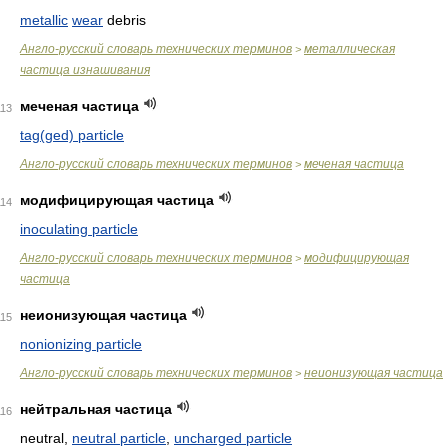
metallic
wear
debris
Англо-русский словарь технических терминов
металлическая
>
частица изнашивания
меченая частица
113
tag(ged) particle
Англо-русский словарь технических терминов
меченая частица
>
модифицирующая частица
114
inoculating particle
Англо-русский словарь технических терминов
модифицирующая
>
частица
неионизующая частица
115
nonionizing particle
Англо-русский словарь технических терминов
неионизующая частица
>
нейтральная частица
116
neutral,
neutral particle
,
uncharged particle