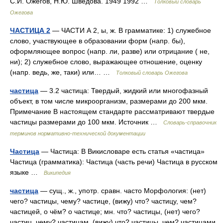
С.И. Ожегов, Н.Ю. Шведова. 1949 1992 …
Толковый словарь
Ожегова
ЧАСТИЦА 2
— ЧАСТИ А 2, ы, ж. В грамматике: 1) служебное
слово, участвующее в образовании форм (напр. бы),
оформляющее вопрос (напр. ли, разве) или отрицание ( не,
ни); 2) служебное слово, выражающее отношение, оценку
(напр. ведь, же, таки) или… …
Толковый словарь Ожегова
частица
— 3.2 частица: Твердый, жидкий или многофазный
объект, в том числе микроорганизм, размерами до 200 мкм.
Примечание В настоящем стандарте рассматривают твердые
частицы размерами до 100 мкм. Источник …
Словарь-справочник
терминов нормативно-технической документации
Частица
— Частица: В Викисловаре есть статья «частица»
Частица (грамматика): Частица (часть речи) Частица в русском
языке …
Википедия
частица
— сущ., ж., употр. сравн. часто Морфология: (нет)
чего? частицы, чему? частице, (вижу) что? частицу, чем?
частицей, о чём? о частице; мн. что? частицы, (нет) чего?
частиц, чему? частицам, (вижу) что? частицы, чем? частицами,