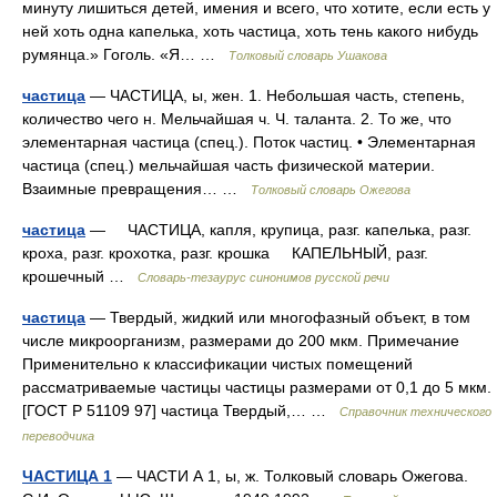
минуту лишиться детей, имения и всего, что хотите, если есть у
ней хоть одна капелька, хоть частица, хоть тень какого нибудь
румянца.» Гоголь. «Я… …
Толковый словарь Ушакова
частица
— ЧАСТИЦА, ы, жен. 1. Небольшая часть, степень,
количество чего н. Мельчайшая ч. Ч. таланта. 2. То же, что
элементарная частица (спец.). Поток частиц. • Элементарная
частица (спец.) мельчайшая часть физической материи.
Взаимные превращения… …
Толковый словарь Ожегова
частица
— ЧАСТИЦА, капля, крупица, разг. капелька, разг.
кроха, разг. крохотка, разг. крошка КАПЕЛЬНЫЙ, разг.
крошечный …
Словарь-тезаурус синонимов русской речи
частица
— Твердый, жидкий или многофазный объект, в том
числе микроорганизм, размерами до 200 мкм. Примечание
Применительно к классификации чистых помещений
рассматриваемые частицы частицы размерами от 0,1 до 5 мкм.
[ГОСТ Р 51109 97] частица Твердый,… …
Справочник технического
переводчика
ЧАСТИЦА 1
— ЧАСТИ А 1, ы, ж. Толковый словарь Ожегова.