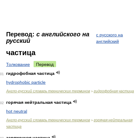
Перевод:
с английского на
с русского на
русский
английский
частица
Толкование
Перевод
гидрофобная частица
01
hydrophobic particle
Англо-русский словарь технических терминов
гидрофобная частица
>
горячая нейтральная частица
02
hot neutral
Англо-русский словарь технических терминов
горячая нейтральная
>
частица
заряженная частица