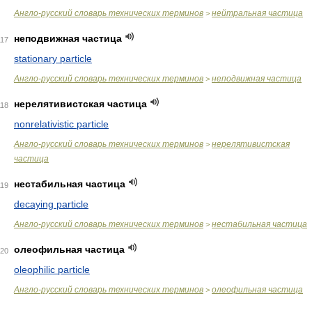
Англо-русский словарь технических терминов
нейтральная частица
>
неподвижная частица
117
stationary particle
Англо-русский словарь технических терминов
неподвижная частица
>
нерелятивистская частица
118
nonrelativistic particle
Англо-русский словарь технических терминов
нерелятивистская
>
частица
нестабильная частица
119
decaying particle
Англо-русский словарь технических терминов
нестабильная частица
>
олеофильная частица
20
oleophilic particle
Англо-русский словарь технических терминов
олеофильная частица
>