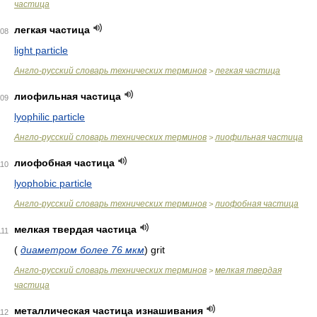
частица
легкая частица
08
light particle
Англо-русский словарь технических терминов
легкая частица
>
лиофильная частица
09
lyophilic particle
Англо-русский словарь технических терминов
лиофильная частица
>
лиофобная частица
110
lyophobic particle
Англо-русский словарь технических терминов
лиофобная частица
>
мелкая твердая частица
111
(
диаметром более 76 мкм
)
grit
Англо-русский словарь технических терминов
мелкая твердая
>
частица
металлическая частица изнашивания
112