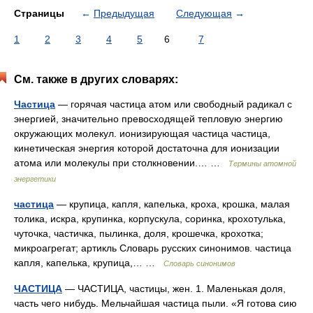
Страницы
←
Предыдущая
Следующая
→
1
2
3
4
5
6
7
См. также в других словарях:
Частица
— горячая частица атом или свободный радикал с
энергией, значительно превосходящей тепловую энергию
окружающих молекул. ионизирующая частица частица,
кинетическая энергия которой достаточна для ионизации
атома или молекулы при столкновении.… …
Термины атомной
энергетики
частица
— крупица, капля, капелька, кроха, крошка, малая
толика, искра, крупинка, корпускула, соринка, крохотулька,
чуточка, частичка, пылинка, доля, крошечка, крохотка;
микроагрегат; артикль Словарь русских синонимов. частица
капля, капелька, крупица,… …
Словарь синонимов
ЧАСТИЦА
— ЧАСТИЦА, частицы, жен. 1. Маленькая доля,
часть чего нибудь. Мельчайшая частица пыли. «Я готова сию