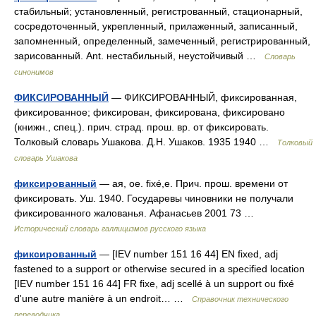
стабильный; установленный, регистрованный, стационарный,
сосредоточенный, укрепленный, прилаженный, записанный,
запомненный, определенный, замеченный, регистрированный,
зарисованный. Ant. нестабильный, неустойчивый …
Словарь
синонимов
ФИКСИРОВАННЫЙ
— ФИКСИРОВАННЫЙ, фиксированная,
фиксированное; фиксирован, фиксирована, фиксировано
(книжн., спец.). прич. страд. прош. вр. от фиксировать.
Толковый словарь Ушакова. Д.Н. Ушаков. 1935 1940 …
Толковый
словарь Ушакова
фиксированный
— ая, ое. fixé,e. Прич. прош. времени от
фиксировать. Уш. 1940. Государевы чиновники не получали
фиксированного жалованья. Афанасьев 2001 73 …
Исторический словарь галлицизмов русского языка
фиксированный
— [IEV number 151 16 44] EN fixed, adj
fastened to a support or otherwise secured in a specified location
[IEV number 151 16 44] FR fixe, adj scellé à un support ou fixé
d'une autre manière à un endroit… …
Справочник технического
переводчика