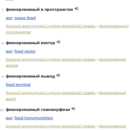
фиксированный в пространстве
7
мат
.
space-fixed
Большой англо-русский и русско-английский словарь
фиксированный в
>
пространстве
фиксированный вектор
8
мат
.
fixed vector
Большой англо-русский и русско-английский словарь
фиксированный
>
вектор
фиксированный вывод
9
fixed terminal
Большой англо-русский и русско-английский словарь
фиксированный
>
вывод
фиксированный гомоморфизм
10
мат
.
fixed homomorphism
Большой англо-русский и русско-английский словарь
фиксированный
>