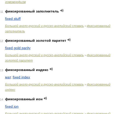
гомоморфизм
фиксированный заполнитель
11
fixed stuff
Большой англо-русский и русско-английский словарь
фиксированный
>
заполнитель
фиксированный золотой паритет
12
fixed gold parity
Большой англо-русский и русско-английский словарь
фиксированный
>
золотой паритет
фиксированный индекс
13
мат
.
fixed index
Большой англо-русский и русско-английский словарь
фиксированный
>
индекс
фиксированный ион
14
fixed ion
Большой англо-русский и русско-английский словарь
фиксированный
>