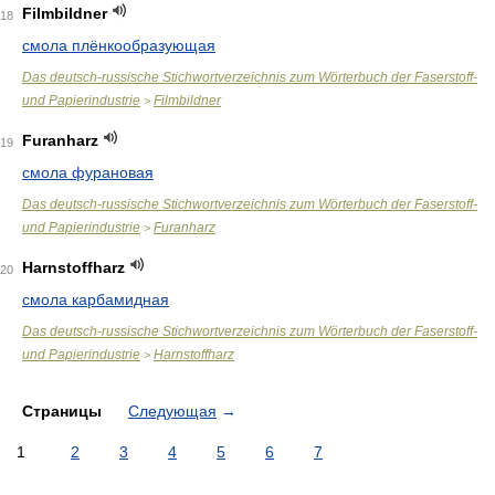
Filmbildner
18
смола плёнкообразующая
Das deutsch-russische Stichwortverzeichnis zum Wörterbuch der Faserstoff-
und Papierindustrie
Filmbildner
>
Furanharz
19
смола фурановая
Das deutsch-russische Stichwortverzeichnis zum Wörterbuch der Faserstoff-
und Papierindustrie
Furanharz
>
Harnstoffharz
20
смола карбамидная
Das deutsch-russische Stichwortverzeichnis zum Wörterbuch der Faserstoff-
und Papierindustrie
Harnstoffharz
>
Страницы
Следующая
→
1
2
3
4
5
6
7