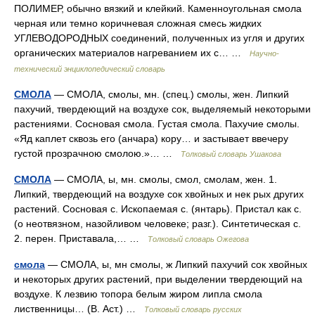
ПОЛИМЕР, обычно вязкий и клейкий. Каменноугольная смола
черная или темно коричневая сложная смесь жидких
УГЛЕВОДОРОДНЫХ соединений, полученных из угля и других
органических материалов нагреванием их с… …
Научно-
технический энциклопедический словарь
СМОЛА
— СМОЛА, смолы, мн. (спец.) смолы, жен. Липкий
пахучий, твердеющий на воздухе сок, выделяемый некоторыми
растениями. Сосновая смола. Густая смола. Пахучие смолы.
«Яд каплет сквозь его (анчара) кору… и застывает ввечеру
густой прозрачною смолою.»… …
Толковый словарь Ушакова
СМОЛА
— СМОЛА, ы, мн. смолы, смол, смолам, жен. 1.
Липкий, твердеющий на воздухе сок хвойных и нек рых других
растений. Сосновая с. Ископаемая с. (янтарь). Пристал как с.
(о неотвязном, назойливом человеке; разг.). Синтетическая с.
2. перен. Приставала,… …
Толковый словарь Ожегова
смола
— СМОЛА, ы, мн смолы, ж Липкий пахучий сок хвойных
и некоторых других растений, при выделении твердеющий на
воздухе. К лезвию топора белым жиром липла смола
лиственницы… (В. Аст.) …
Толковый словарь русских