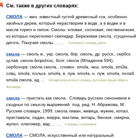
См. также в других словарях:
СМОЛА
— жен. известный густой древесный сок, особенно
хвойных дерев, который нерастворим в воде, а в водке и в
масле горюч и липок. Смолы: еловая, сосновая, лиственичная,
из которых перегоняют скипидар. Березовая смола, сгущенный
деготь. Пахучия смолы.… …
Толковый словарь Даля
смола
— смоль ж., укр. смола, блр. смоль, др. русск., сербск.
цслав. смола ἄσφαλτος, болг. смола (Младенов 594),
сербохорв. смо̀ла смола , словен. smola, чеш. smola, smůla,
слвц. smola, польск. smоɫа, в. луж. smоɫа, н. луж. smoɫa, полаб.
smülа смола, ад …
Этимологический словарь русского языка Макса
Фасмера
смола
— пристать как смола.. Словарь русских синонимов и
сходных по смыслу выражений. под. ред. Н. Абрамова, М.:
Русские словари, 1999. смола ливан, живица, мумие, копал,
приставала, ладан, мирра, мастика, янтарь, бензоя, смирна,
жупел, олигомер, вар,… …
Словарь синонимов
СМОЛА
— СМОЛА, искусственный или натуральный