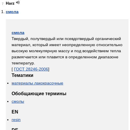
Harz
7
смола
смола
Твердый, полутвердый или псевдотвердый органический
материал, который имеет неопределенную относительно
высокую молекулярную массу и под воздействием тепла
размягчается или плавится в определенном диапазоне
температур.
[
ГОСТ 28246-2006
]
Тематики
материалы лакокрасочные
Обобщающие термины
смолы
EN
resin