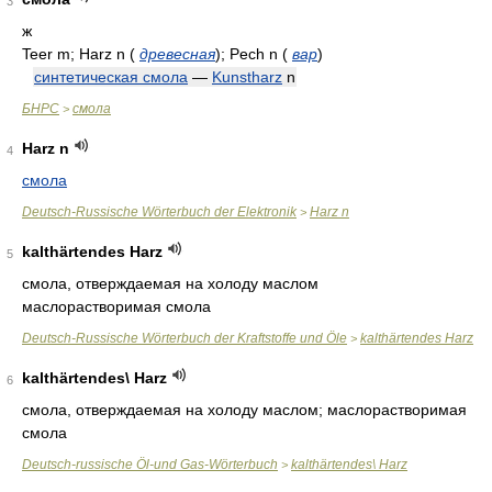
3
ж
Teer m; Harz n
(
древесная
)
; Pech n
(
вар
)
синтетическая смола
—
Kunstharz
n
БНРС
смола
>
Harz n
4
смола
Deutsch-Russische Wörterbuch der Elektronik
Harz n
>
kalthärtendes Harz
5
смола, отверждаемая на холоду маслом
маслорастворимая смола
Deutsch-Russische Wörterbuch der Kraftstoffe und Öle
kalthärtendes Harz
>
kalthärtendes\ Harz
6
смола, отверждаемая на холоду маслом; маслорастворимая
смола
Deutsch-russische Öl-und Gas-Wörterbuch
kalthärtendes\ Harz
>