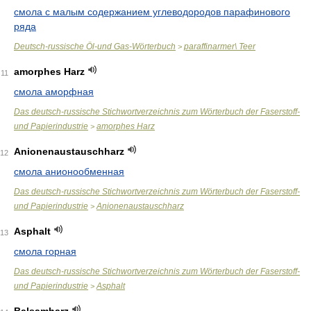
смола с малым содержанием углеводородов парафинового
ряда
Deutsch-russische Öl-und Gas-Wörterbuch
paraffinarmer\ Teer
>
amorphes Harz
11
смола аморфная
Das deutsch-russische Stichwortverzeichnis zum Wörterbuch der Faserstoff-
und Papierindustrie
amorphes Harz
>
Anionenaustauschharz
12
смола анионообменная
Das deutsch-russische Stichwortverzeichnis zum Wörterbuch der Faserstoff-
und Papierindustrie
Anionenaustauschharz
>
Asphalt
13
смола горная
Das deutsch-russische Stichwortverzeichnis zum Wörterbuch der Faserstoff-
und Papierindustrie
Asphalt
>