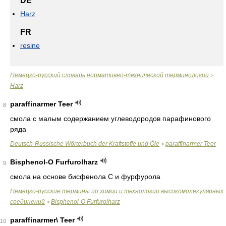
DE
Harz
FR
resine
Немецко-русский словарь нормативно-технической терминологии
>
Harz
paraffinarmer Teer
8
смола с малым содержанием углеводородов парафинового
ряда
Deutsch-Russische Wörterbuch der Kraftstoffe und Öle
paraffinarmer Teer
>
Bisphenol-O Furfurolharz
9
смола на основе бисфенола С и фурфурола
Немецко-русские термины по химии и технологии высокомолекулярных
соединений
Bisphenol-O Furfurolharz
>
paraffinarmer\ Teer
10