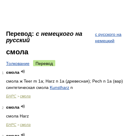
Перевод:
с немецкого на
с русского на
русский
немецкий
смола
Толкование
Перевод
смола
1
смола ж Teer m 1a; Harz n 1a (древесная); Pech n 1a (вар)
синтетическая смола
Kunstharz
n
БНРС
смола
>
смола
2
смола Harz
БНРС
смола
>
смола