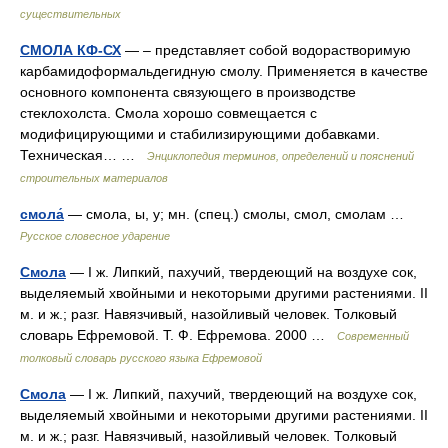
существительных
СМОЛА КФ-СХ
— – представляет собой водорастворимую
карбамидоформальдегидную смолу. Применяется в качестве
основного компонента связующего в производстве
стеклохолста. Смола хорошо совмещается с
модифицирующими и стабилизирующими добавками.
Техническая… …
Энциклопедия терминов, определений и пояснений
строительных материалов
смола́
— смола, ы, у; мн. (спец.) смолы, смол, смолам …
Русское словесное ударение
Смола
— I ж. Липкий, пахучий, твердеющий на воздухе сок,
выделяемый хвойными и некоторыми другими растениями. II
м. и ж.; разг. Навязчивый, назойливый человек. Толковый
словарь Ефремовой. Т. Ф. Ефремова. 2000 …
Современный
толковый словарь русского языка Ефремовой
Смола
— I ж. Липкий, пахучий, твердеющий на воздухе сок,
выделяемый хвойными и некоторыми другими растениями. II
м. и ж.; разг. Навязчивый, назойливый человек. Толковый