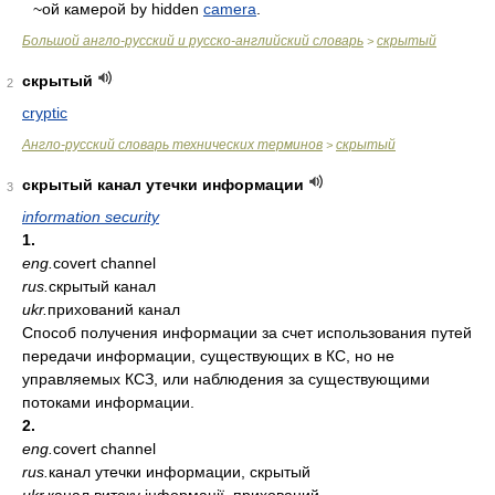
~ой камерой by hidden
camera
.
Большой англо-русский и русско-английский словарь
скрытый
>
скрытый
2
cryptic
Англо-русский словарь технических терминов
скрытый
>
скрытый канал утечки информации
3
information security
1.
eng.
covert channel
rus.
скрытый канал
ukr.
прихований канал
Способ получения информации за счет использования путей
передачи информации, существующих в КС, но не
управляемых КСЗ, или наблюдения за существующими
потоками информации.
2.
eng.
covert channel
rus.
канал утечки информации, скрытый