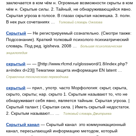
заключается в ком чём н. Огромные возможности скрыты в ком
чём н. Скрытые силы. 2. Тайный, не обнаруживающийся явно.
Скрытая угроза в голосе. В глазах скрытая насмешка. 3. полн.
В нек рых сочетаниях …
Толковый словарь Ожегова
Скрытый
— Не регистрируемый сознательно. (Смотри также:
Подсознание). Краткий толковый психолого психиатрический
словарь. Под ред. igisheva. 2008 …
Большая психологическая
энциклопедия
скрытый
— — [[http://www.rfcmd.ru/glossword/1.8/index.php?
a=index d=23]] Тематики защита информации EN latent …
Справочник технического переводчика
скрытый
— прил., употр. часто Морфология: скрыт, скрыта,
скрыто, скрыты; нар. скрыто 1. Скрытым называют то, что не
обнаруживает себя явно, является тайным. Скрытая угроза. |
Скрытый талант. | Скрытая сила. | Иметь скрытый недостаток.
2. Скрытым называют… …
Толковый словарь Дмитриева
Скрытый канал
— Скрытый канал это коммуникационный
канал, пересылающий информацию методом, который