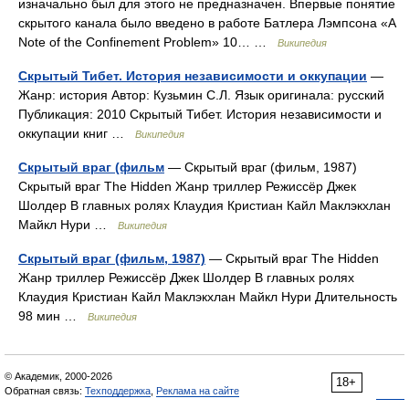
изначально был для этого не предназначен. Впервые понятие
скрытого канала было введено в работе Батлера Лэмпсона «A
Note of the Confinement Problem» 10… …
Википедия
Скрытый Тибет. История независимости и оккупации
—
Жанр: история Автор: Кузьмин С.Л. Язык оригинала: русский
Публикация: 2010 Скрытый Тибет. История независимости и
оккупации книг …
Википедия
Скрытый враг (фильм
— Скрытый враг (фильм, 1987)
Скрытый враг The Hidden Жанр триллер Режиссёр Джек
Шолдер В главных ролях Клаудия Кристиан Кайл Маклэкхлан
Майкл Нури …
Википедия
Скрытый враг (фильм, 1987)
— Скрытый враг The Hidden
Жанр триллер Режиссёр Джек Шолдер В главных ролях
Клаудия Кристиан Кайл Маклэкхлан Майкл Нури Длительность
98 мин …
Википедия
© Академик, 2000-2026
18+
Обратная связь:
Техподдержка
,
Реклама на сайте