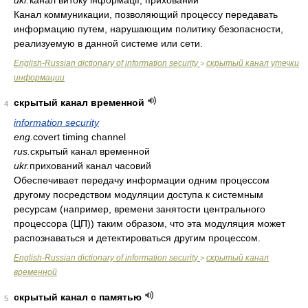
ukr.
канал витоку інформації, прихований
Канал коммуникации, позволяющий процессу передавать
информацию путем, нарушающим политику безопасности,
реализуемую в данной системе или сети.
English-Russian dictionary of information security
скрытый канал утечки
>
информации
скрытый канал временной
4
information security
eng.
covert timing channel
rus.
скрытый канал временной
ukr.
прихований канал часовий
Обеспечивает передачу информации одним процессом
другому посредством модуляции доступа к системным
ресурсам (например, времени занятости центрального
процессора (ЦП)) таким образом, что эта модуляция может
распознаваться и детектироваться другим процессом.
English-Russian dictionary of information security
скрытый канал
>
временной
скрытый канал с памятью
5