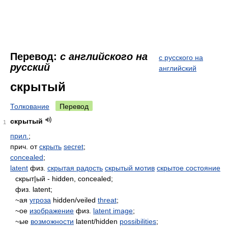
Перевод:
с английского на
с русского на
русский
английский
скрытый
Толкование
Перевод
скрытый
1
прил.
;
прич. от
скрыть
secret
;
concealed
;
latent
физ.
скрытая радость
скрытый мотив
скрытое состояние
скрыт|ый - hidden, concealed;
физ. latent;
~ая
угроза
hidden/veiled
threat
;
~ое
изображение
физ.
latent image
;
~ые
возможности
latent/hidden
possibilities
;