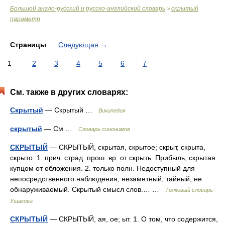
Большой англо-русский и русско-английский словарь
скрытый
>
параметр
Страницы
Следующая
→
1
2
3
4
5
6
7
См. также в других словарях:
Скрытый
— Скрытый …
Википедия
скрытый
— См …
Словарь синонимов
СКРЫТЫЙ
— СКРЫТЫЙ, скрытая, скрытое; скрыт, скрыта,
скрыто. 1. прич. страд. прош. вр. от скрыть. Прибыль, скрытая
купцом от обложения. 2. только полн. Недоступный для
непосредственного наблюдения, незаметный, тайный, не
обнаруживаемый. Скрытый смысл слов.… …
Толковый словарь
Ушакова
СКРЫТЫЙ
— СКРЫТЫЙ, ая, ое; ыт. 1. О том, что содержится,