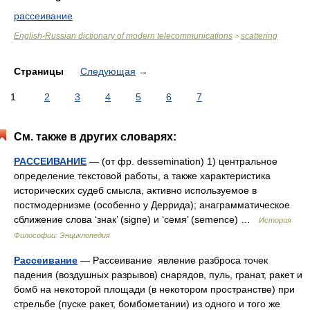
рассеивание
English-Russian dictionary of modern telecommunications
scattering
>
Страницы
Следующая
→
1
2
3
4
5
6
7
См. также в других словарях:
РАССЕИВАНИЕ
— (от фр. dessemination) 1) центральное
определение текстовой работы, а также характеристика
исторических судеб смысла, активно используемое в
постмодернизме (особенно у Деррида); анаграмматическое
сближение слова ‘знак’ (signe) и ‘семя’ (semence) …
История
Философии: Энциклопедия
Рассеивание
— Рассеивание явление разброса точек
падения (воздушных разрывов) снарядов, пуль, гранат, ракет и
бомб на некоторой площади (в некотором пространстве) при
стрельбе (пуске ракет, бомбометании) из одного и того же