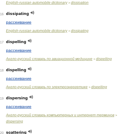
English-russian automobile dictionary
dissioation
>
dissipating
16
рассеивание
English-russian automobile dictionary
dissipating
>
dispelling
17
рассеивание
Англо-русский словарь по авиационной медицине
dispelling
>
dispelling
18
рассеивание
Англо-русский словарь по электроэнергетике
dispelling
>
dispersing
19
рассеивание
Англо-русский словарь компьютерных и интернет терминов
>
dispersing
scattering
20