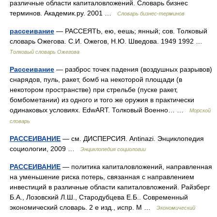
различные области капиталовложений. Словарь бизнес
терминов. Академик.ру. 2001 …
Словарь бизнес-терминов
рассеивание
— РАССЕЯТЬ, ею, еешь; янный; сов. Толковый
словарь Ожегова. С.И. Ожегов, Н.Ю. Шведова. 1949 1992 …
Толковый словарь Ожегова
Рассеивание
— разброс точек падения (воздушных разрывов)
снарядов, пуль, ракет, бомб на некоторой площади (в
некотором пространстве) при стрельбе (пуске ракет,
бомбометании) из одного и того же оружия в практически
одинаковых условиях. EdwART. Толковый Военно… …
Морской
словарь
РАССЕИВАНИЕ
— см. ДИСПЕРСИЯ. Antinazi. Энциклопедия
социологии, 2009 …
Энциклопедия социологии
РАССЕИВАНИЕ
— политика капиталовложений, направленная
на уменьшение риска потерь, связанная с направлением
инвестиций в различные области капиталовложений. Райзберг
Б.А., Лозовский Л.Ш., Стародубцева Е.Б.. Современный
экономический словарь. 2 е изд., испр. М …
Экономический