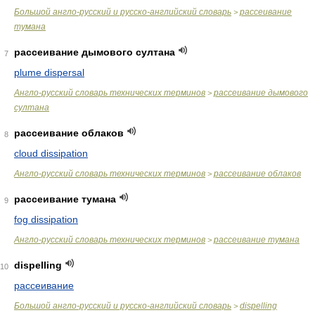
Большой англо-русский и русско-английский словарь
рассеивание
>
тумана
рассеивание дымового султана
7
plume dispersal
Англо-русский словарь технических терминов
рассеивание дымового
>
султана
рассеивание облаков
8
cloud dissipation
Англо-русский словарь технических терминов
рассеивание облаков
>
рассеивание тумана
9
fog dissipation
Англо-русский словарь технических терминов
рассеивание тумана
>
dispelling
10
рассеивание
Большой англо-русский и русско-английский словарь
dispelling
>