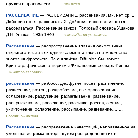
оружия в практически… …
Википедия
РАССЕИВАНИЕ
— РАССЕИВАНИЕ, рассеивания, мн. нет, ср. 1.
Действие по гл. рассеивать. 2. Действие и состояние по гл.
рассеиваться. Рассеивание звуков. Толковый словарь Ушакова.
Д.Н. Ушаков. 1935 1940 …
Толковый словарь Ушакова
Рассеивание
— распространение влияния одного знака
открытого текста или одного элемента ключа на множество
знаков шифротекста. По английски: Diffusion См. также:
Криптографические алгоритмы Финансовый словарь Финам …
Финансовый словарь
рассеивание
— разброс, диффузия; посев, распыление,
разнесение, разгон, раздробление, светорассеивание,
ослабевание, раздувание, разметывание, развеивание,
распрыскивание, рассевание, рассыпка, рассев, сеяние,
уничтожение, ослабление, рассыпание, развевание,… …
Словарь синонимов
Рассеивание
— распределение инвестиций, направленное на
уменьшение риска потерь, путем распределения их в