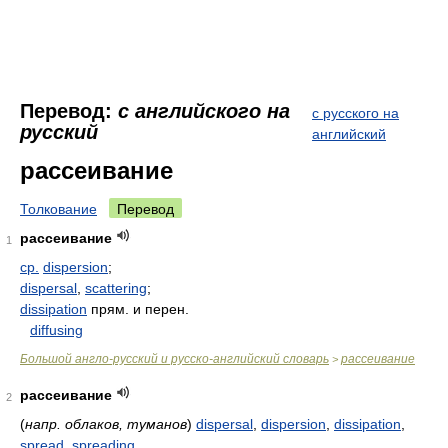
Перевод:
с английского на
с русского на
русский
английский
рассеивание
Толкование
Перевод
рассеивание
1
ср.
dispersion
;
dispersal
,
scattering
;
dissipation
прям. и перен.
diffusing
Большой англо-русский и русско-английский словарь
рассеивание
>
рассеивание
2
(
напр. облаков, туманов
)
dispersal
,
dispersion
,
dissipation
,
spread
,
spreading