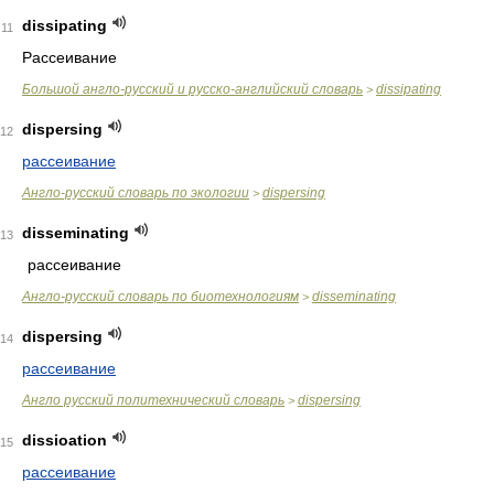
dissipating
11
Рассеивание
Большой англо-русский и русско-английский словарь
dissipating
>
dispersing
12
рассеивание
Англо-русский словарь по экологии
dispersing
>
disseminating
13
рассеивание
Англо-русский словарь по биотехнологиям
disseminating
>
dispersing
14
рассеивание
Англо русский политехнический словарь
dispersing
>
dissioation
15
рассеивание