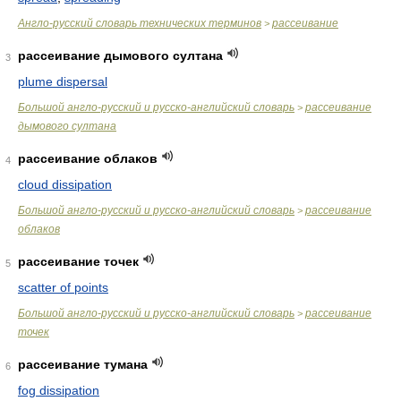
Англо-русский словарь технических терминов
рассеивание
>
рассеивание дымового султана
3
plume dispersal
Большой англо-русский и русско-английский словарь
рассеивание
>
дымового султана
рассеивание облаков
4
cloud dissipation
Большой англо-русский и русско-английский словарь
рассеивание
>
облаков
рассеивание точек
5
scatter of points
Большой англо-русский и русско-английский словарь
рассеивание
>
точек
рассеивание тумана
6
fog dissipation