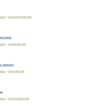
варь
omveltningsforsøk
>
мятежа
)
варь
opprørsforsøk
>
ь
рекорд
варь
rekordforsøk
>
ва
варь
selvmordsforsøk
>