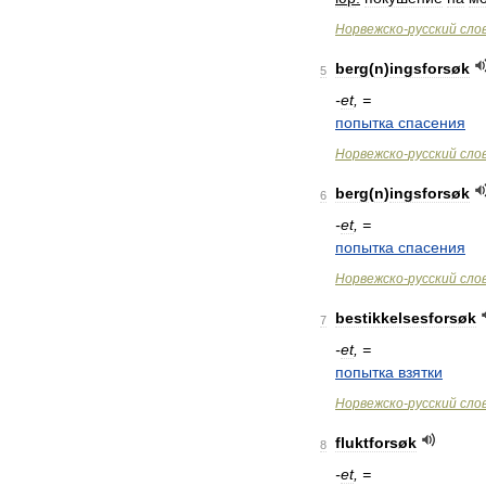
Норвежско
-
русский
сло
berg
(
n
)
ingsforsøk
5
-
et
, =
попытка
спасения
Норвежско
-
русский
сло
berg
(
n
)
ingsforsøk
6
-
et
, =
попытка
спасения
Норвежско
-
русский
сло
bestikkelsesforsøk
7
-
et
, =
попытка
взятки
Норвежско
-
русский
сло
fluktforsøk
8
-
et
, =