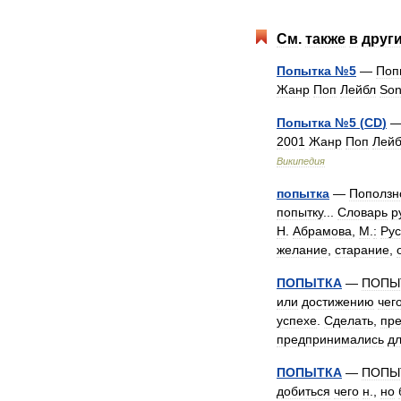
См
.
также
в
друг
Попытка
№
5
—
Поп
Жанр
Поп
Лейбл
Son
Попытка
№
5
(
CD
)
2001
Жанр
Поп
Лейб
Википедия
попытка
—
Поползн
попытку
...
Словарь
р
Н
.
Абрамова
,
М
.
:
Рус
желание
,
старание
,
ПОПЫТКА
—
ПОПЫ
или
достижению
чег
успехе
.
Сделать
,
пр
предпринимались
д
ПОПЫТКА
—
ПОПЫ
добиться
чего
н
.,
но