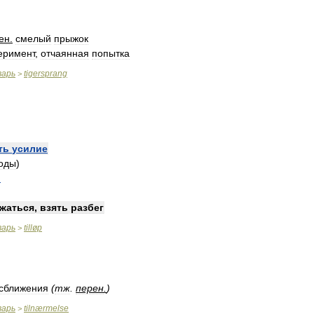
ен
.
смелый
прыжок
еримент
,
отчаянная
попытка
варь
tigersprang
>
ть
усилие
оды
)
)
жаться
,
взять
разбег
варь
tilløp
>
сближения
(
тж
.
перен
.
)
варь
tilnærmelse
>