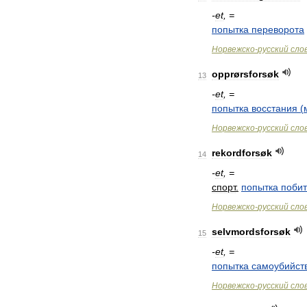
-
et
, =
попытка
переворота
Норвежско
-
русский
сло
opprørsforsøk
13
-
et
, =
попытка
восстания
(
Норвежско
-
русский
сло
rekordforsøk
14
-
et
, =
спорт
.
попытка
побит
Норвежско
-
русский
сло
selvmordsforsøk
15
-
et
, =
попытка
самоубийст
Норвежско
-
русский
сло