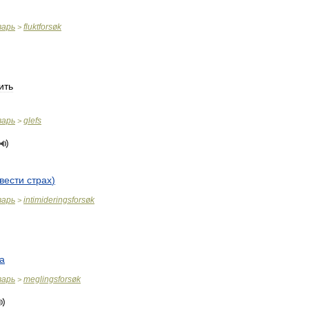
варь
fluktforsøk
>
ить
варь
glefs
>
вести
страх
)
варь
intimideringsforsøk
>
а
варь
meglingsforsøk
>