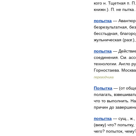
кого
н
.
Тщетная
п
.
П
книжн
.).
П
.
не
пытка
попытка
—
Авантюр
безрезультатная
,
бе
бесстыдная
,
благор
жульническая
(
разг
.)
попытка
—
Действи
соединения
.
См
.
acc
технологии
.
Англо
ру
Горностаева
.
Москва
переводчика
Попытка
— (
от
обще
полагать
,
взвешиват
что
то
выполнить
.
На
причин
до
завершен
попытка
—
сущ
.,
ж
.
(
вижу
)
что
?
попытку
,
чего
?
попыток
,
чему