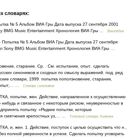
их
словарях:
ытка
№
5
Альбом
ВИА
Гры
Дата
выпуска
27
сентября
2001
y
BMG
Music
Entertainment
Хронология
ВИА
Гры
…
Википедия
—
Попытка
№
5
Альбом
ВИА
Гры
Дата
выпуска
27
сентября
л
Sony
BMG
Music
Entertainment
Хронология
ВИА
Гры
…
овение
,
старание
.
Ср
. .
См
.
испытание
,
опыт
..
сделать
усских
синонимов
и
сходных
по
смыслу
выражений
.
под
.
ред
.
ские
словари
,
1999
.
попытка
поползновение
,
старание
,
опыт
;… …
Словарь
синонимов
ТКА
,
попытки
,
жен
.
Действие
,
направленное
к
осуществлению
о
нибудь
и
связанное
с
некоторым
риском
,
неуверенностью
в
едпринять
попытку
. «
Редкие
попытки
,
которые
ля
смягчения
крепостных
уз
,… …
Толковый
словарь
Ушакова
ТКА
,
и
,
жен
.
1
.
Действие
,
поступок
с
целью
осуществить
что
н
.,
без
полной
уверенности
в
успехе
.
Сделать
попытку
уговорить