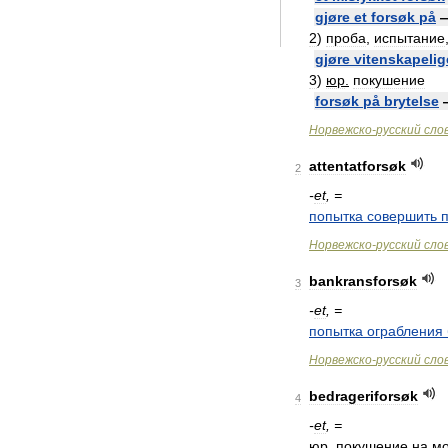
gjøre
et
forsøk
på
2
)
проба
,
испытание
gjøre
vitenskapelig
3
)
юр
.
покушение
forsøk
på
brytelse
Норвежско
-
русский
сло
attentatforsøk
2
-
et
, =
попытка
совершить
Норвежско
-
русский
сло
bankransforsøk
3
-
et
, =
попытка
ограбления
Норвежско
-
русский
сло
bedrageriforsøk
4
-
et
, =
юр
.
покушение
на
мо