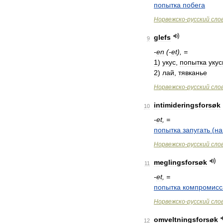
попытка
побега
Норвежско
-
русский
сло
glefs
9
-
en
(-
et
), =
1
)
укус
,
попытка
укус
2
)
лай
,
тявканье
Норвежско
-
русский
сло
intimideringsforsøk
10
-
et
, =
попытка
запугать
(
на
Норвежско
-
русский
сло
meglingsforsøk
11
-
et
, =
попытка
компромисс
Норвежско
-
русский
сло
omveltningsforsøk
12