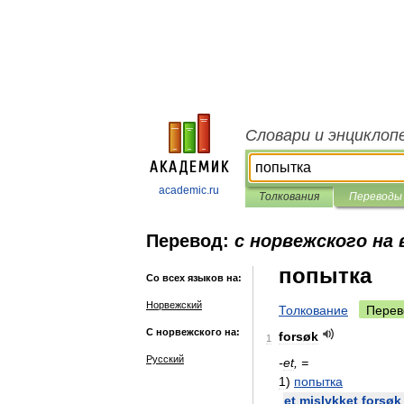
Словари и энциклоп
academic.ru
Толкования
Переводы
Перевод:
с норвежского на 
попытка
Со всех языков на:
Норвежский
Толкование
Перев
С норвежского на:
forsøk
1
Русский
-
et
, =
1
)
попытка
et
mislykket
forsøk