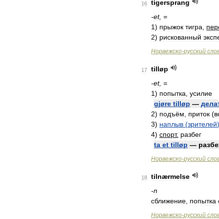
tigersprang
16
-
et
, =
1
)
прыжок
тигра
,
пер
2
)
рискованный
эксп
Норвежско
-
русский
сло
tilløp
17
-
et
, =
1
)
попытка
,
усилие
gjøre
tilløp
—
дела
2
)
подъём
,
приток
(
в
3
)
наплыв
(
зрителей
4
)
спорт
.
разбег
ta
et
tilløp
—
разбе
Норвежско
-
русский
сло
tilnærmelse
18
-
n
сближение
,
попытка
Норвежско
-
русский
сло