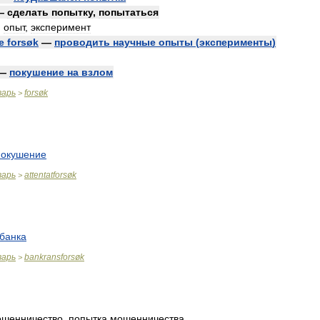
—
сделать
попытку
,
попытаться
,
опыт
,
эксперимент
e
forsøk
—
проводить
научные
опыты
(
эксперименты
)
—
покушение
на
взлом
варь
forsøk
>
покушение
варь
attentatforsøk
>
банка
варь
bankransforsøk
>
шенничество
,
попытка
мошенничества