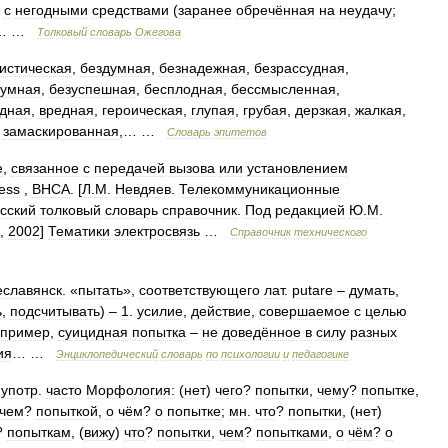
.
с
негодными
средствами
(
заранее
обречённая
на
неудачу
;
… …
Толковый
словарь
Ожегова
истическая
,
бездумная
,
безнадежная
,
безрассудная
,
зумная
,
безуспешная
,
бесплодная
,
бессмысленная
,
одная
,
вредная
,
героическая
,
глупая
,
грубая
,
дерзкая
,
жалкая
,
,
замаскированная
,… …
Словарь
эпитетов
е
,
связанное
с
передачей
вызова
или
установлением
ess
,
BHCA
. [
Л
.
М
.
Невдяев
.
Телекоммуникационные
сский
толковый
словарь
справочник
.
Под
редакцией
Ю
.
М
.
,
2002
]
Тематики
электросвязь
…
Справочник
технического
славянск
. «
пытать
»,
соответствующего
лат
.
putare
–
думать
,
ь
,
подсчитывать
) –
1
.
усилие
,
действие
,
совершаемое
с
целью
пример
,
суицидная
попытка
–
не
доведённое
в
силу
разных
ия
… …
Энциклопедический
словарь
по
психологии
и
педагогике
,
употр
.
часто
Морфология:
(
нет
)
чего
?
попытки
,
чему
?
попытке
,
чем
?
попыткой
,
о
чём
?
о
попытке
;
мн
.
что
?
попытки
, (
нет
)
?
попыткам
, (
вижу
)
что
?
попытки
,
чем
?
попытками
,
о
чём
?
о