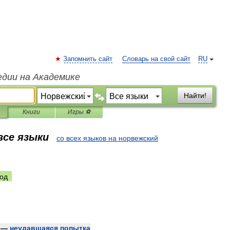
Запомнить сайт
Словарь на свой сайт
RU
едии на Академике
Найти!
Книги
Игры ⚽
все языки
со всех языков на норвежский
од
—
неудавшаяся
попытка