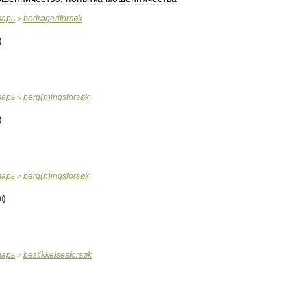
варь
bedrageriforsøk
>
варь
berg
(
n
)
ingsforsøk
>
варь
berg
(
n
)
ingsforsøk
>
варь
bestikkelsesforsøk
>