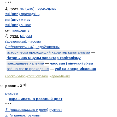
* * *
1)
прич.
які (што) пераходзіць
які (што) праходзіць
які (што) мінае
які (што) знікае
см.
преходить
2)
прил.
мінучы
(временный)
часовы
(недолговечный)
недаўгавечны
исторически преходящий характер капитализма
—
гістарычна мінучы характар капіталізму
преходящее явление
—
часовая (мінучая) з'ява
всё на свете преходяще
—
усё на свеце мінаецца
Русско-белорусский словарь
преходящий
>
розовый
10
ружовы
-
окрашивать в розовый цвет
* * *
1) (относящийся к розе)
ружавы
2) (о цвете)
ружовы