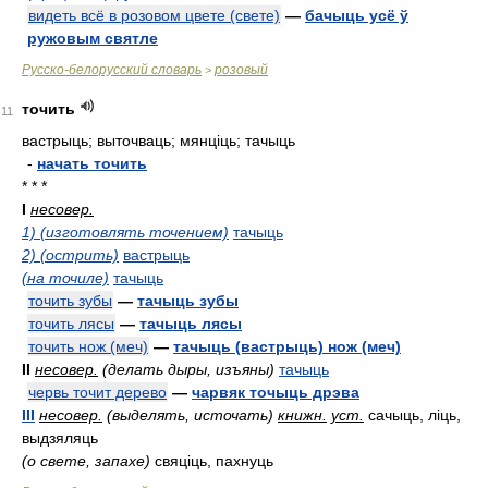
видеть всё в розовом цвете (свете)
—
бачыць усё ў
ружовым святле
Русско-белорусский словарь
розовый
>
точить
11
вастрыць; выточваць; мянціць; тачыць
-
начать точить
* * *
I
несовер.
1) (изготовлять точением)
тачыць
2) (острить)
вастрыць
(на точиле)
тачыць
точить зубы
—
тачыць зубы
точить лясы
—
тачыць лясы
точить нож (меч)
—
тачыць (вастрыць) нож (меч)
II
несовер.
(делать дыры, изъяны)
тачыць
червь точит дерево
—
чарвяк точыць дрэва
III
несовер.
(выделять, источать)
книжн.
уст.
сачыць, ліць,
выдзяляць
(о свете, запахе)
свяціць, пахнуць