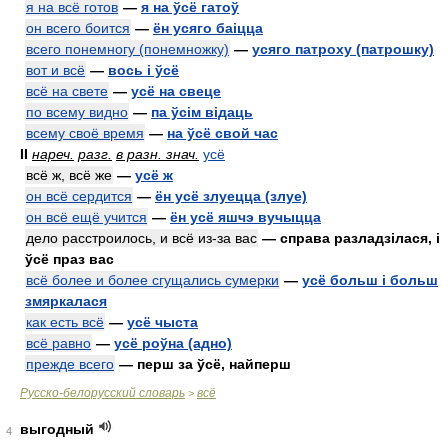
я на всё готов
—
я на ўсё гатоў
он всего боится
—
ён усяго баіцца
всего понемногу (понемножку)
—
усяго патроху (патрошку)
вот и всё
—
вось і ўсё
всё на свете
—
усё на свеце
по всему видно
—
па ўсім відаць
всему своё время
—
на ўсё свой час
II
нареч.
разг.
в разн. знач.
усё
всё ж, всё же
—
усё ж
он всё сердится
—
ён усё злуецца (злуе)
он всё ещё учится
—
ён усё яшчэ вучыцца
дело расстроилось, и всё из-за вас
— справа разладзілася, і
ўсё праз вас
всё более и более сгущались сумерки
—
усё больш і больш
змяркалася
как есть всё
—
усё чыста
всё равно
—
усё роўна (адно)
прежде всего
— перш за ўсё, найперш
Русско-белорусский словарь
всё
>
выгодный
4