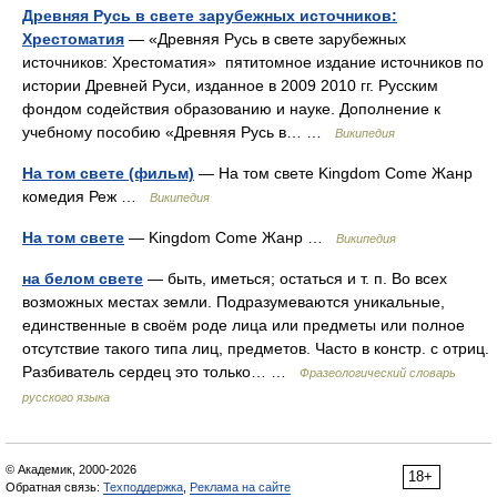
Древняя Русь в свете зарубежных источников:
Хрестоматия
— «Древняя Русь в свете зарубежных
источников: Хрестоматия» пятитомное издание источников по
истории Древней Руси, изданное в 2009 2010 гг. Русским
фондом содействия образованию и науке. Дополнение к
учебному пособию «Древняя Русь в… …
Википедия
На том свете (фильм)
— На том свете Kingdom Come Жанр
комедия Реж …
Википедия
На том свете
— Kingdom Come Жанр …
Википедия
на белом свете
— быть, иметься; остаться и т. п. Во всех
возможных местах земли. Подразумеваются уникальные,
единственные в своём роде лица или предметы или полное
отсутствие такого типа лиц, предметов. Часто в констр. с отриц.
Разбиватель сердец это только… …
Фразеологический словарь
русского языка
© Академик, 2000-2026
18+
Обратная связь:
Техподдержка
,
Реклама на сайте