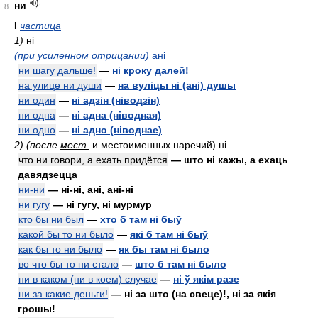
ни
8
I
частица
1)
ні
(при усиленном отрицании)
ані
ни шагу дальше!
—
ні кроку далей!
на улице ни души
—
на вуліцы ні (ані) душы
ни один
—
ні адзін (ніводзін)
ни одна
—
ні адна (ніводная)
ни одно
—
ні адно (ніводнае)
2) (после
мест.
и местоименных наречий)
ні
что ни говори, а ехать придётся
— што ні кажы, а ехаць
давядзецца
ни-ни
— ні-ні, ані, ані-ні
ни гугу
— ні гугу, ні мурмур
кто бы ни был
—
хто б там ні быў
какой бы то ни было
—
які б там ні быў
как бы то ни было
—
як бы там ні было
во что бы то ни стало
—
што б там ні было
ни в каком (ни в коем) случае
—
ні ў якім разе
ни за какие деньги!
— ні за што (на свеце)!, ні за якія
грошы!