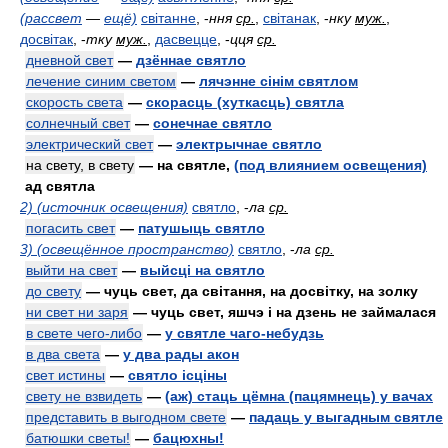
(рассвет
—
ещё)
світанне
,
-
ння
ср.
,
світанак
,
-
нку
муж.
,
досвітак
,
-
тку
муж.
,
дасвецце
,
-
цця
ср.
дневной свет
—
дзённае святло
лечение синим светом
—
лячэнне сінім святлом
скорость света
—
скорасць (хуткасць) святла
солнечный свет
—
сонечнае святло
электрический свет
—
электрычнае святло
на свету, в свету
— на святле,
(под влиянием освещения)
ад святла
2) (источник освещения)
святло
,
-
ла
ср.
погасить свет
—
патушыць святло
3) (освещённое пространство)
святло
,
-
ла
ср.
выйти на свет
—
выйсці на святло
до свету
— чуць свет, да світання, на досвітку, на золку
ни свет ни заря
— чуць свет, яшчэ і на дзень не займалася
в свете чего-либо
—
у святле чаго-небудзь
в два света
—
у два рады акон
свет истины
—
святло ісціны
свету не взвидеть
—
(аж) стаць цёмна (пацямнець) у вачах
представить в выгодном свете
—
падаць у выгадным святле
батюшки светы!
—
бацюхны!