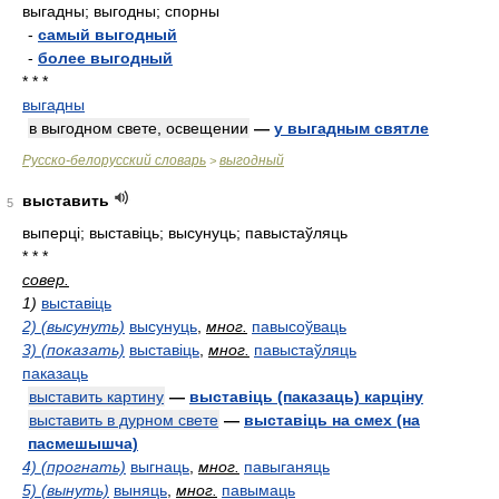
выгадны; выгодны; спорны
-
самый выгодный
-
более выгодный
* * *
выгадны
в выгодном свете, освещении
—
у выгадным святле
Русско-белорусский словарь
выгодный
>
выставить
5
выперці; выставіць; высунуць; павыстаўляць
* * *
совер.
1)
выставіць
2) (высунуть)
высунуць
,
мног.
павысоўваць
3) (показать)
выставіць
,
мног.
павыстаўляць
паказаць
выставить картину
—
выставіць (паказаць) карціну
выставить в дурном свете
—
выставіць на смех (на
пасмешышча)
4) (прогнать)
выгнаць
,
мног.
павыганяць
5) (вынуть)
выняць
,
мног.
павымаць