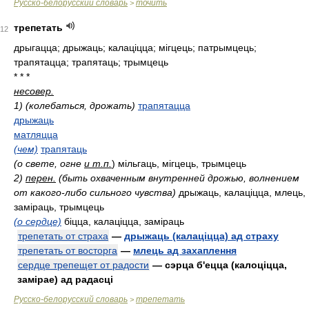
Русско-белорусский словарь
точить
>
трепетать
12
дрыгацца; дрыжаць; калаціцца; мігцець; патрымцець;
трапятацца; трапятаць; трымцець
* * *
несовер.
1) (колебаться, дрожать)
трапятацца
дрыжаць
матляцца
(чем)
трапятаць
(о свете, огне
и т.п.
)
мільгаць, мігцець, трымцець
2)
перен.
(быть охваченным внутренней дрожью, волнением
от какого-либо сильного чувства)
дрыжаць, калаціцца, млець,
заміраць, трымцець
(о сердце)
біцца, калаціцца, заміраць
трепетать от страха
—
дрыжаць (калаціцца) ад страху
трепетать от восторга
—
млець ад захаплення
сердце трепещет от радости
— сэрца б'ецца (калоціцца,
замірае) ад радасці
Русско-белорусский словарь
трепетать
>