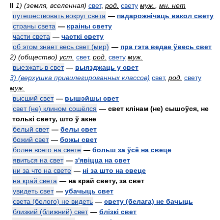
II
1) (земля, вселенная)
свет
,
род.
свету
муж.
,
мн. нет
путешествовать вокруг света
—
падарожнічаць вакол свету
страны света
—
краіны свету
части света
—
часткі свету
об этом знает весь свет (мир)
—
пра гэта ведае ўвесь свет
2) (общество)
уст.
свет
,
род.
свету
муж.
выезжать в свет
—
выязджаць у свет
3) (верхушка привилегированных классов)
свет
,
род.
свету
муж.
высший свет
—
вышэйшы свет
свет (не) клином сошёлся
— свет клінам (не) сышоўся, не
толькі свету, што ў акне
белый свет
—
белы свет
божий свет
—
божы свет
более всего на свете
—
больш за ўсё на свеце
явиться на свет
—
з'явіцца на свет
ни за что на свете
—
ні за што на свеце
на край света
— на край свету, за свет
увидеть свет
—
убачыць свет
света (белого) не видеть
—
свету (белага) не бачыць
близкий (ближний) свет
—
блізкі свет