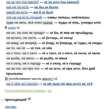
ни за что (на свете)!
—
ні за што (на свеце)!
как ни на есть
—
як бы ні было
какой ни есть
—
які б ні быў
что ни на есть лучший
— самы лепшы, найлепшы
куда ни кинь, всё клин
погов.
— куды ні кінь, усюды клін
II
союз
ні
ни он, ни она не придут
— ні ён, ні яна не прыйдуць
ни встать, ни сесть
— ні ўстаць, ні сесці
ни взад, ни вперёд
— ні ўзад, ні ўперад, ні туды, ні сюды
ни то, ни сё
— ні тое, ні сёе
ни с того, ни с сего
— ні з таго, ні з сяго, ні села, ні пала
ни рыба, ни мясо
— ні рыба, ні мяса
ни к селу, ни к городу
— ні к сялу, ні к гораду
ни за что, ни про что
— ні за што, ні пра што, без дай
прычыны
III
(отделяемая часть
мест.
)
ні
ни о чём не слыхал
—
ні аб чым (ні пра што) не чуў
Русско-белорусский словарь
ни
>
преходящий
9
часовы