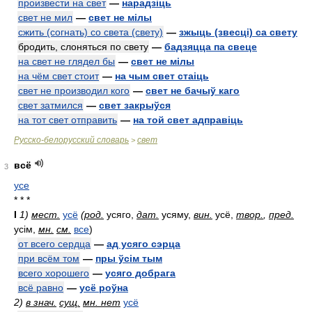
произвести на свет
—
нарадзіць
свет не мил
—
свет не мілы
сжить (согнать) со света (свету)
—
зжыць (звесці) са свету
бродить, слоняться по свету
—
бадзяцца па свеце
на свет не глядел бы
—
свет не мілы
на чём свет стоит
—
на чым свет стаіць
свет не производил кого
—
свет не бачыў каго
свет затмился
—
свет закрыўся
на тот свет отправить
—
на той свет адправіць
Русско-белорусский словарь
свет
>
всё
3
усе
* * *
I
1)
мест.
усё
(
род.
усяго,
дат.
усяму,
вин.
усё,
твор.
,
пред.
усім,
мн.
см.
все
)
от всего сердца
—
ад усяго сэрца
при всём том
—
пры ўсім тым
всего хорошего
—
усяго добрага
всё равно
—
усё роўна
2)
в знач.
сущ.
мн. нет
усё