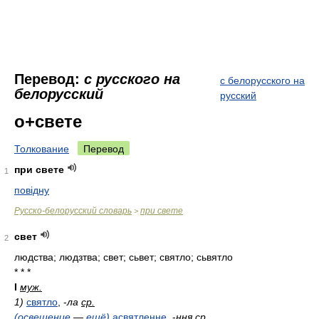
Перевод:
с русского на
с белорусского на
белорусский
русский
о+свете
Толкование
Перевод
при свете
1
повідну
Русско-белорусский словарь
при свете
>
свет
2
людства; людзтва; свет; сьвет; святло; сьвятло
* * *
I
муж.
1)
святло
,
-
ла
ср.
(освещение
—
ещё)
асвятленне
,
-
ння
ср.