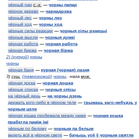
чёрный пар
с.-х.
—
чорны папар
чёрное дерево
—
чарнадрэва
чёрный лес
—
чорны лес
чёрный ход
—
чорны ход
чёрные силы реакции
—
чорныя сілы рэакцыі
чёрные мысли
—
чорныя думкі
чёрная работа
—
чорная работа
чёрная биржа
—
чорная біржа
2) (курной)
курны
чорны
чёрная баня
—
курная (чорная) лазня
3)
сущ.
(темнокожий)
чорны
,
-
нага
муж.
чёрная доска
—
чорная дошка
чёрные списки
—
чорныя спісы
на чёрный день
—
на чорны дзень
держать кого-либо в чёрном теле
—
трымаць каго-небудзь у
чорным целе
чёрная кошка пробежала между ними
—
чорная кошка
прабегла паміж імі
чёрным по белому
—
чорным па белым
видеть всё в чёрном свете
—
бачыць усё ў чорным святле