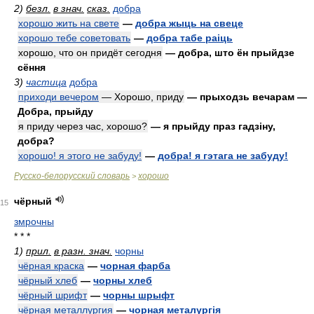
2)
безл.
в знач.
сказ.
добра
хорошо жить на свете
—
добра жыць на свеце
хорошо тебе советовать
—
добра табе раіць
хорошо, что он придёт сегодня
— добра, што ён прыйдзе
сёння
3)
частица
добра
приходи вечером
— Хорошо, приду
— прыходзь вечарам —
Добра, прыйду
я приду через час, хорошо?
— я прыйду праз гадзіну,
добра?
хорошо! я этого не забуду!
—
добра! я гэтага не забуду!
Русско-белорусский словарь
хорошо
>
чёрный
15
змрочны
* * *
1)
прил.
в разн. знач.
чорны
чёрная краска
—
чорная фарба
чёрный хлеб
—
чорны хлеб
чёрный шрифт
—
чорны шрыфт
чёрная металлургия
—
чорная металургія