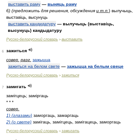
выставить раму
—
выняць раму
6) (предложить для решения, обсуждения
и т.п.
)
вылучыць,
выставіць, высунуць
выставить кандидатуру
— вылучыць (выставіць,
высунуць) кандыдатуру
Русско-белорусский словарь
выставить
>
зажиться
6
совер.
разг.
зажыцца
зажиться на белом свете
—
зажыцца на белым свеце
Русско-белорусский словарь
зажиться
>
замигать
7
замігцець; заміргаць
* * *
совер.
1) (глазами)
заморгаць, замаргаць
2) (о свете)
замігаць, замігцець, замігацець, заморгаць
Русско-белорусский словарь
замигать
>