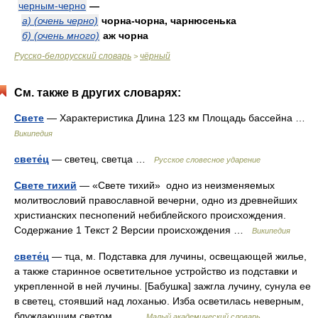
черным-черно
—
а) (очень черно)
чорна-чорна, чарнюсенька
б) (очень много)
аж чорна
Русско-белорусский словарь
чёрный
>
См. также в других словарях:
Свете
— Характеристика Длина 123 км Площадь бассейна …
Википедия
свете́ц
— светец, светца …
Русское словесное ударение
Свете тихий
— «Свете тихий» одно из неизменяемых
молитвословий православной вечерни, одно из древнейших
христианских песнопений небиблейского происхождения.
Содержание 1 Текст 2 Версии происхождения …
Википедия
свете́ц
— тца, м. Подставка для лучины, освещающей жилье,
а также старинное осветительное устройство из подставки и
укрепленной в ней лучины. [Бабушка] зажгла лучину, сунула ее
в светец, стоявший над лоханью. Изба осветилась неверным,
блуждающим светом.… …
Малый академический словарь