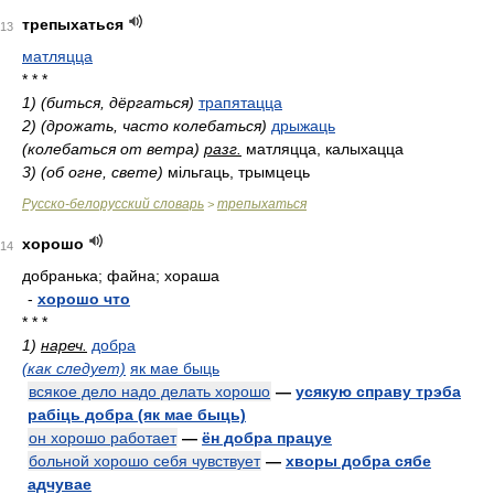
трепыхаться
13
матляцца
* * *
1) (биться, дёргаться)
трапятацца
2) (дрожать, часто колебаться)
дрыжаць
(колебаться от ветра)
разг.
матляцца, калыхацца
3) (об огне, свете)
мільгаць, трымцець
Русско-белорусский словарь
трепыхаться
>
хорошо
14
добранька; файна; хораша
-
хорошо что
* * *
1)
нареч.
добра
(как следует)
як мае быць
всякое дело надо делать хорошо
—
усякую справу трэба
рабіць добра (як мае быць)
он хорошо работает
—
ён добра працуе
больной хорошо себя чувствует
—
хворы добра сябе
адчувае