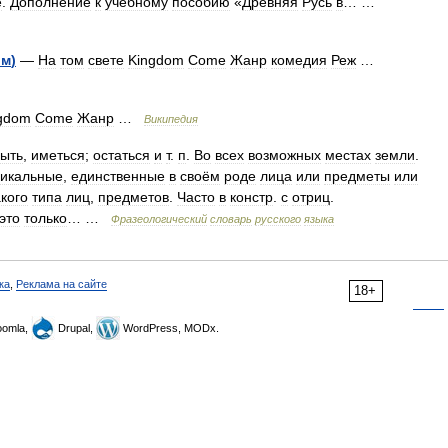
е
.
Дополнение
к
учебному
пособию
«
Древняя
Русь
в
… …
ьм
)
—
На
том
свете
Kingdom
Come
Жанр
комедия
Реж
…
gdom
Come
Жанр
…
Википедия
ыть
,
иметься
;
остаться
и
т
.
п
.
Во
всех
возможных
местах
земли
.
никальные
,
единственные
в
своём
роде
лица
или
предметы
или
акого
типа
лиц
,
предметов
.
Часто
в
констр
.
с
отриц
.
это
только
… …
Фразеологический
словарь
русского
языка
ка
,
Реклама на сайте
18+
omla,
Drupal,
WordPress, MODx.