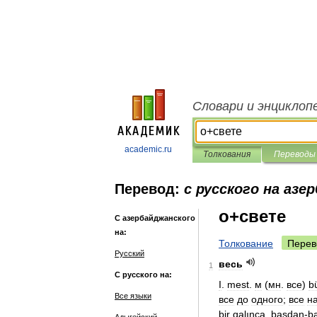
Словари и энциклоп
academic.ru
Толкования
Переводы
Перевод:
с русского на азе
о+свете
С азербайджанского
на:
Толкование
Перев
Русский
весь
1
С русского на:
I
.
mest
.
м
(
мн
.
все
)
b
Все языки
все
до
одного
;
все
н
bir
qalınca
,
başdan
-
b