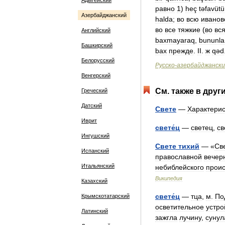
Адыгейский
равно
1
)
heç
təfavütü
Азербайджанский
halda
;
во
всю
иванов
во
все
тяжкие
(
во
вс
Английский
baxmayaraq
,
bununla
Башкирский
bax
прежде
.
II
.
ж
qəd
Белорусский
Русско
-
азербайджанск
Венгерский
См
.
также
в
друг
Греческий
Датский
Свете
—
Характерис
Иврит
свете́ц
—
светец
,
св
Ингушский
Свете
тихий
— «
Св
Испанский
православной
вечер
Итальянский
небиблейского
прои
Википедия
Казахский
свете́ц
—
тца
,
м
.
По
Крымскотатарский
осветительное
устро
Латинский
зажгла
лучину
,
сунул