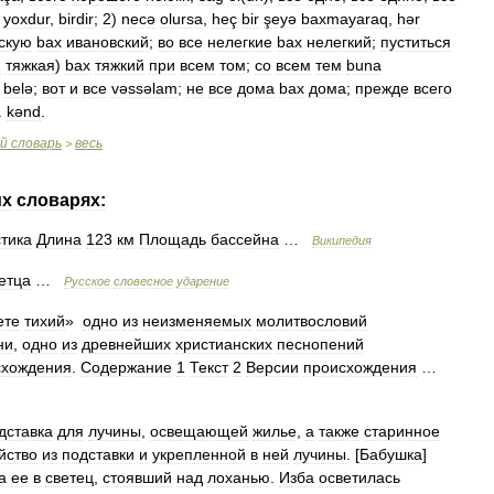
yoxdur
,
birdir
;
2
)
necə
olursa
,
heç
bir
şeyə
baxmayaraq
,
hər
скую
bax
ивановский
;
во
все
нелегкие
bax
нелегкий
;
пуститься
я
тяжкая
)
bax
тяжкий
при
всем
том
;
со
всем
тем
buna
belə
;
вот
и
все
vəssəlam
;
не
все
дома
bax
дома
;
прежде
всего
.
kənd
.
ий
словарь
весь
>
их
словарях:
тика
Длина
123
км
Площадь
бассейна
…
Википедия
етца
…
Русское
словесное
ударение
ете
тихий
»
одно
из
неизменяемых
молитвословий
ни
,
одно
из
древнейших
христианских
песнопений
схождения
.
Содержание
1
Текст
2
Версии
происхождения
…
дставка
для
лучины
,
освещающей
жилье
,
а
также
старинное
йство
из
подставки
и
укрепленной
в
ней
лучины
. [
Бабушка
]
а
ее
в
светец
,
стоявший
над
лоханью
.
Изба
осветилась