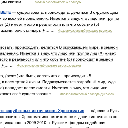
щим
светом
.… …
Малый
академический
словарь
СВЕТЕ
—
существовать
;
происходить
,
делаться
В
окружающем
и
во
всех
её
проявлениях
.
Имеется
в
виду
,
что
лицо
или
группа
ет
(
Z
)
имеет
место
в
реальности
или
что
событие
(
p
)
жизни
.
реч
.
стандарт
.
✦
… …
Фразеологический
словарь
русского
вовать
;
происходить
,
делаться
В
окружающем
мире
,
в
земной
явлениях
.
Имеется
в
виду
,
что
лицо
или
группа
лиц
(
X
)
живёт
,
есто
в
реальности
или
что
событие
(
p
)
происходит
в
земной
.
✦
… …
Фразеологический
словарь
русского
языка
то
, {
реже
}
что
быть
;
делать
что
л
.;
происходить
В
,
в
посмертной
жизни
.
Подразумевается
загробный
мир
,
куда
ша
)
попадает
после
смерти
.
Имеется
в
виду
,
что
лицо
или
лжает
своё
существование
…
Фразеологический
словарь
русского
те
зарубежных
источников:
Хрестоматия
— «
Древняя
Русь
источников:
Хрестоматия
»
пятитомное
издание
источников
по
си
,
изданное
в
2009
2010
гг
.
Русским
фондом
содействия