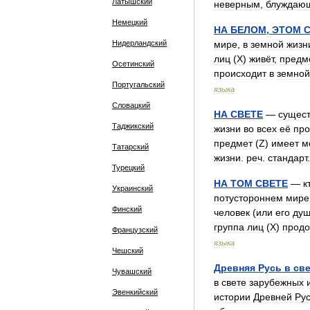
Латышский
неверным
,
блуждаю
Немецкий
НА
БЕЛОМ
,
ЭТОМ
Нидерландский
мире
,
в
земной
жизн
лиц
(
X
)
живёт
,
предм
Осетинский
происходит
в
земной
Португальский
языка
Словацкий
НА
СВЕТЕ
—
сущест
Таджикский
жизни
во
всех
её
про
предмет
(
Z
)
имеет
м
Татарский
жизни
.
реч
.
стандарт
Турецкий
НА
ТОМ
СВЕТЕ
—
к
Украинский
потустороннем
мире
Финский
человек
(
или
его
ду
группа
лиц
(
X
)
продо
Французский
языка
Чешский
Древняя
Русь
в
све
Чувашский
в
свете
зарубежных
Эвенкийский
истории
Древней
Ру