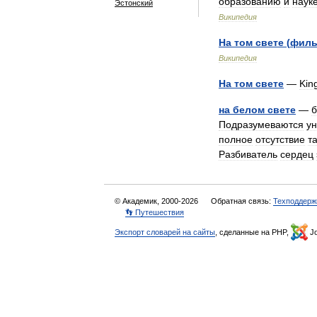
образованию
и
наук
Эстонский
Википедия
На
том
свете
(
фил
Википедия
На
том
свете
—
Kin
на
белом
свете
—
б
Подразумеваются
у
полное
отсутствие
т
Разбиватель
сердец
© Академик, 2000-2026
Обратная связь:
Техподдерж
👣 Путешествия
Экспорт словарей на сайты
, сделанные на PHP,
Jo