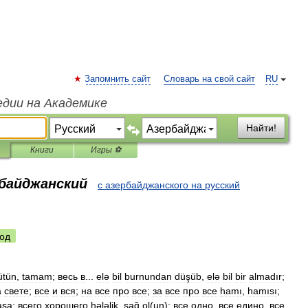
Запомнить сайт
Словарь на свой сайт
RU
едии на Академике
Найти!
Книги
Игры ⚽
рбайджанский
с азербайджанского на русский
од
ütün
,
tamam
;
весь
в
...
elə
bil
burnundan
düşüb
,
elə
bil
bir
almadır
;
а
свете
;
все
и
вся
;
на
все
про
все
;
за
все
про
все
hamı
,
hamısı
;
aşa
;
всего
хорошего
hələlik
,
sağ
ol
(
un
);
все
одно
,
все
едино
,
все