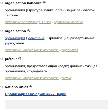
organisation bancaire
16
организация [структура] банка; организация банковской
системы
Dictionnaire de droit français-russe
organisation bancaire
>
organisation
17
организация
(
действие
)
, Организация, развертывание,
учреждение
Dictionnaire Français-Russe d'économie
organisation
>
prêteur
18
организация, предоставляющая кредит, финансирующая
организация, ссудодатель
Dictionnaire Français-Russe d'économie
prêteur
>
Nations Unies
19
Организация Объединенных Наций