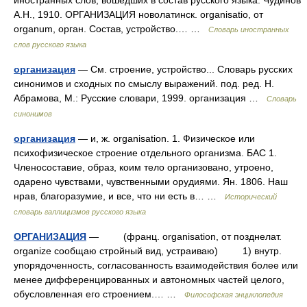
иностранных слов, вошедших в состав русского языка. Чудинов
А.Н., 1910. ОРГАНИЗАЦИЯ новолатинск. organisatio, от
organum, орган. Состав, устройство.… …
Словарь иностранных
слов русского языка
организация
— См. строение, устройство... Словарь русских
синонимов и сходных по смыслу выражений. под. ред. Н.
Абрамова, М.: Русские словари, 1999. организация …
Словарь
синонимов
организация
— и, ж. organisation. 1. Физическое или
психофизическое строение отдельного организма. БАС 1.
Членосоставие, образ, коим тело организовано, утроено,
одарено чувствами, чувственными орудиями. Ян. 1806. Наш
нрав, благоразумие, и все, что ни есть в… …
Исторический
словарь галлицизмов русского языка
ОРГАНИЗАЦИЯ
— (франц. organisation, от позднелат.
organize сообщаю стройный вид, устраиваю) 1) внутр.
упорядоченность, согласованность взаимодействия более или
менее дифференцированных и автономных частей целого,
обусловленная его строением.… …
Философская энциклопедия