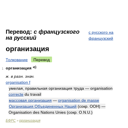
Перевод:
с французского
с русского на
на русский
французский
организация
Толкование
Перевод
организация
1
ж. в разн. знач.
organisation f
умелая, правильная организация труда — organisation
correcte
du travail
массовая организация
—
organisation de masse
Организация Объединенных Наций
(сокр.
ООН) —
Organisation des Nations Unies
(сокр.
O.N.U.)
БФРС
организация
>