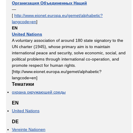
Организация Объединенных Наций
—
[
http://www.eionet.europa.eu/gemet/alphabetic?
langcode=en
]
EN
United Nations
A voluntary association of around 180 state signatory to the
UN charter (1945), whose primary aim is to maintain
international peace and security, solve economic, social, and
political problems through international co-operation, and
promote respect for human rights.
[http://www.eionet.europa.eu/gemet/alphabetic?
langcode=en]
Тематики
охрана окружающей среды
EN
United Nations
DE
Vereinte Nationen