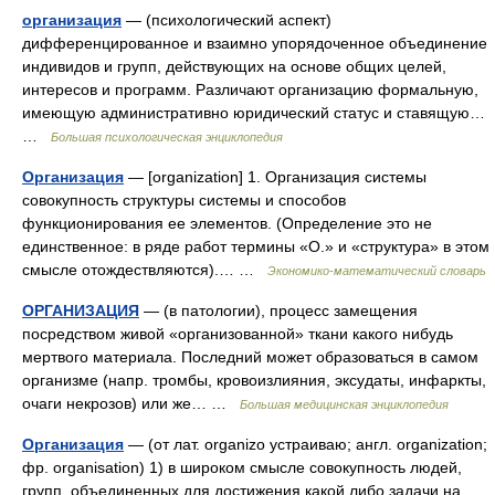
организация
— (психологический аспект)
дифференцированное и взаимно упорядоченное объединение
индивидов и групп, действующих на основе общих целей,
интересов и программ. Различают организацию формальную,
имеющую административно юридический статус и ставящую…
…
Большая психологическая энциклопедия
Организация
— [organization] 1. Организация системы
совокупность структуры системы и способов
функционирования ее эле­ментов. (Определение это не
единственное: в ряде работ термины «О.» и «структура» в этом
смысле отождествляются).… …
Экономико-математический словарь
ОРГАНИЗАЦИЯ
— (в патологии), процесс замещения
посредством живой «организованной» ткани какого нибудь
мертвого материала. Последний может образоваться в самом
организме (напр. тромбы, кровоизлияния, эксудаты, инфаркты,
очаги некрозов) или же… …
Большая медицинская энциклопедия
Организация
— (от лат. organizo устраиваю; англ. organization;
фр. organisation) 1) в широком смысле совокупность людей,
групп, объединенных для достижения какой либо задачи на