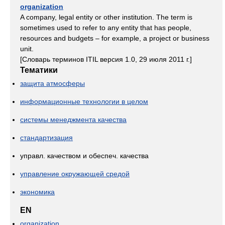
organization
A company, legal entity or other institution. The term is
sometimes used to refer to any entity that has people,
resources and budgets – for example, a project or business
unit.
[Словарь терминов ITIL версия 1.0, 29 июля 2011 г.]
Тематики
защита атмосферы
информационные технологии в целом
системы менеджмента качества
стандартизация
управл. качеством и обеспеч. качества
управление окружающей средой
экономика
EN
organization