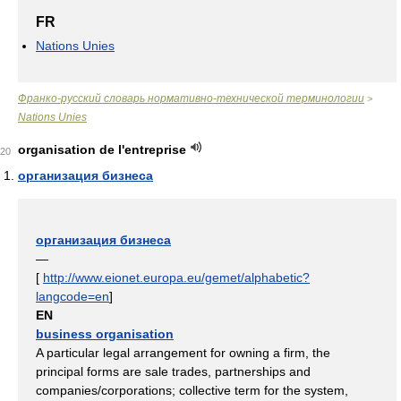
FR
Nations Unies
Франко-русский словарь нормативно-технической терминологии
>
Nations Unies
organisation de l'entreprise
20
организация бизнеса
организация бизнеса
—
[
http://www.eionet.europa.eu/gemet/alphabetic?
langcode=en
]
EN
business organisation
A particular legal arrangement for owning a firm, the
principal forms are sale trades, partnerships and
companies/corporations; collective term for the system,