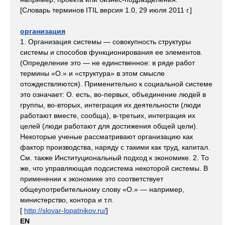
[Словарь терминов ITIL версия 1.0, 29 июля 2011 г.]
организация
1. Организация системы — совокупность структуры
системы и способов функционирования ее элементов.
(Определение это — не единственное: в ряде работ
термины «О.» и «структура» в этом смысле
отождествляются). Применительно к социальной системе
это означает: О. есть, во-первых, объединение людей в
группы, во-вторых, интеграция их деятельности (люди
работают вместе, сообща), в-третьих, интеграция их
целей (люди работают для достижения общей цели).
Некоторые ученые рассматривают организацию как
фактор производства, наряду с такими как труд, капитал.
См. также Институциональный подход к экономике. 2. То
же, что управляющая подсистема некоторой системы. В
применении к экономике это соответствует
общеупотребительному слову «О.» — например,
министерство, контора и т.п.
[
http://slovar-lopatnikov.ru/
]
EN