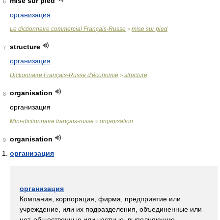
mise sur pied
6
организация
Le dictionnaire commercial Français-Russe
mise sur pied
>
structure
7
организация
Dictionnaire Français-Russe d'économie
structure
>
organisation
8
организация
Mini-dictionnaire français-russe
organisation
>
organisation
9
организация
организация
Компания, корпорация, фирма, предприятие или
учреждение, или их подразделения, объединенные или
нет, общественные или частные, выполняющие