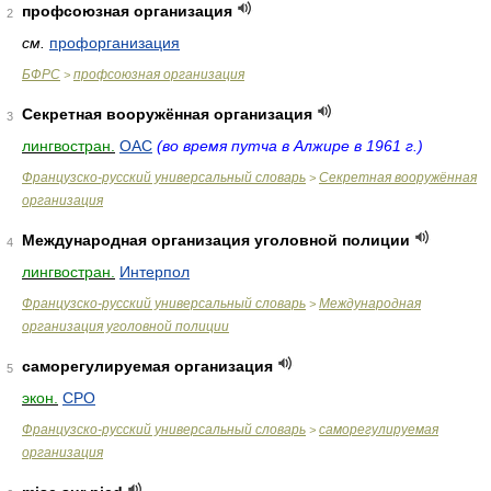
профсоюзная организация
2
см.
профорганизация
БФРС
профсоюзная организация
>
Секретная вооружённая организация
3
лингвостран.
ОАС
(во время путча в Алжире в 1961 г.)
Французско-русский универсальный словарь
Секретная вооружённая
>
организация
Международная организация уголовной полиции
4
лингвостран.
Интерпол
Французско-русский универсальный словарь
Международная
>
организация уголовной полиции
саморегулируемая организация
5
экон.
СРО
Французско-русский универсальный словарь
саморегулируемая
>
организация