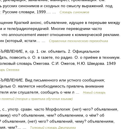
ь
русских
синонимов
и
сходных
по
смыслу
выражений
.
под
.
.
:
Русские
словари
,
1999
.… …
Словарь
синонимов
бщение
Краткий
анонс
,
объявление
,
идущее
в
перерыве
между
ом
и
теле
/
радиопередачей
.
Многие
переводчики
часто
,
что
announcement
имеет
отношение
к
коммерческой
рекламе
.
ин
(
который
,
кстати
… …
Справочник
технического
переводчика
БЪЯВЛЕНИЕ
,
я
,
ср
.
1
.
см
.
объявить
.
2
.
Официальное
Дать
,
повесить
о
.
О
.
в
газете
,
по
радио
.
О
.
о
приёме
в
техникум
.
олковый
словарь
Ожегова
.
С
.
И
.
Ожегов
,
Н
.
Ю
.
Шведова
.
1949
арь
Ожегова
БЪЯВЛЕНИЕ
.
Вид
письменного
или
устного
сообщения
;
Целью
О
.
является
необходимость
привлечь
внимание
ателя
или
слушателя
,
сообщить
о
чем
л
…
Новый
словарь
и
понятий
(
теория
и
практика
обучения
языкам
)
.,
с
.,
употр
.
сравн
.
часто
Морфология:
(
нет
)
чего
?
объявления
,
(
вижу
)
что
?
объявление
,
чем
?
объявлением
,
о
чём
?
об
?
объявления
, (
нет
)
чего
?
объявлений
,
чему
?
объявлениям
,
ния
,
чем
?… …
Толковый
словарь
Дмитриева