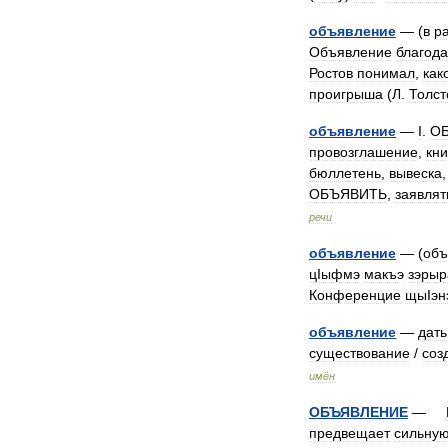
объявление
— (
в
р
Объявление
благод
Ростов
понимал
,
как
проигрыша
(
Л
.
Толст
объявление
—
I
.
О
провозглашение
,
кн
бюллетень
,
вывеска
ОБЪЯВИТЬ
,
заявлят
речи
объявление
— (
объ
цIыфмэ
макъэ
зэрыр
Конференцие
щыIэн
объявление
—
дать
существование
/
соз
имён
ОБЪЯВЛЕНИЕ
—
предвещает
сильну