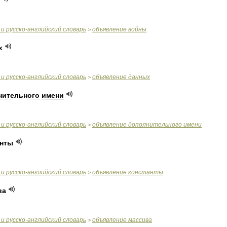
и
русско
-
английский
словарь
объявление
войны
>
х
и
русско
-
английский
словарь
объявление
данных
>
нительного
имени
и
русско
-
английский
словарь
объявление
дополнительного
имени
>
анты
и
русско
-
английский
словарь
объявление
константы
>
ва
и
русско
-
английский
словарь
объявление
массива
>