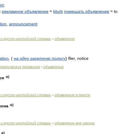
nt
;
е
рекламное
объявление
≈
blurb
помещать
объявление
≈
to
tion
,
announcement
и
русско
-
английский
словарь
объявление
>
ation
,
(
на
одну
газетную
полосу
)
flier
,
notice
технических
терминов
объявление
>
се
и
русско
-
английский
словарь
объявление
в
прессе
>
кона
и
русско
-
английский
словарь
объявление
вне
закона
>