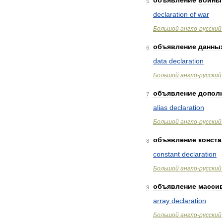
объявление
войны
5
declaration
of
war
Большой
англо
-
русский
объявление
данны
6
data
declaration
Большой
англо
-
русский
объявление
допол
7
alias
declaration
Большой
англо
-
русский
объявление
конст
8
constant
declaration
Большой
англо
-
русский
объявление
масси
9
array
declaration
Большой
англо
-
русский