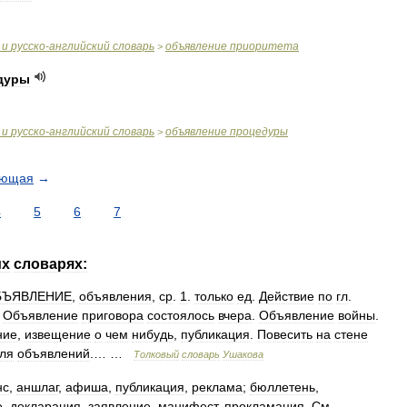
и
русско
-
английский
словарь
объявление
приоритета
>
дуры
и
русско
-
английский
словарь
объявление
процедуры
>
ующая
→
4
5
6
7
их
словарях:
БЪЯВЛЕНИЕ
,
объявления
,
ср
.
1
.
только
ед
.
Действие
по
гл
.
.
Объявление
приговора
состоялось
вчера
.
Объявление
войны
.
ние
,
извещение
о
чем
нибудь
,
публикация
.
Повесить
на
стене
ля
объявлений
.… …
Толковый
словарь
Ушакова
нс
,
аншлаг
,
афиша
,
публикация
,
реклама
;
бюллетень
,
е
,
декларация
,
заявление
,
манифест
,
прокламация
.
См
.