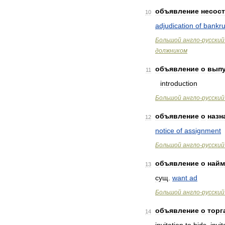
объявление
несос
10
adjudication
of
bankru
Большой
англо
-
русский
должником
объявление
о
выпу
11
introduction
Большой
англо
-
русский
объявление
о
назн
12
notice
of
assignment
Большой
англо
-
русский
объявление
о
найм
13
сущ
.
want
ad
Большой
англо
-
русский
объявление
о
торг
14