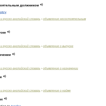
тоятельным
должником
ptcy
и
русско
-
английский
словарь
объявление
несостоятельным
>
ске
и
русско
-
английский
словарь
объявление
о
выпуске
>
ачении
и
русско
-
английский
словарь
объявление
о
назначении
>
е
и
русско
-
английский
словарь
объявление
о
найме
>
ах