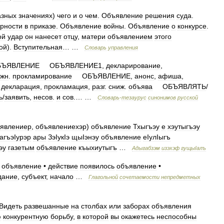
азных
значениях
)
чего
и
о
чем
.
Объявление
решения
суда
.
арности
в
приказе
.
Объявление
войны
.
Объявление
о
конкурсе
.
ой
удар
он
нанесет
отцу
,
матери
объявлением
этого
ой
).
Вступительная
… …
Словарь
управления
БЪЯВЛЕНИЕ
ОБЪЯВЛЕНИЕ1
,
декларирование
,
ижн
.
прокламирование
ОБЪЯВЛЕНИЕ
,
анонс
,
афиша
,
,
декларация
,
прокламация
,
разг
.
сниж
.
объява
ОБЪЯВЛЯТЬ
/
ь
/
заявить
,
несов
.
и
сов
.… …
Словарь
-
тезаурус
синонимов
русской
явлениер
,
объявлениехэр
)
объявление
Тхыгъэу
е
хэутыгъэу
агъэIурэр
ары
ЗэIукIэ
щыIэнэу
объявление
еIулIыгъ
эу
газетым
объявление
къыхиутыгъ
…
Адыгабзэм
изэхэф
гущыIалъ
объявление
•
действие
появилось
объявление
•
дание
,
субъект
,
начало
…
Глагольной
сочетаемости
непредметных
Видеть
развешанные
на
столбах
или
заборах
объявления
ю
конкурентную
борьбу
,
в
которой
вы
окажетесь
неспособны