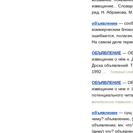
извещение
...
Словар
ред
.
Н
.
Абрамова
,
М
объявление
—
соо
коммерческим
блок
ошибаются
,
полагая
На
самом
деле
терм
ОБЪЯВЛЕНИЕ
—
О
извещение
о
чём
н
.
Доска
объявлений
.
Т
1992
…
Толковый
слов
ОБЪЯВЛЕНИЕ
—
О
извещение
о
чем
л
.
потенциального
чит
методических
терминов
объявление
—
сущ
чему
?
объявлению
, 
объявлении
;
мн
.
что
(
вижу
)
что
?
объявле