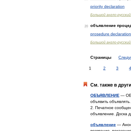
priority
declaration
Большой
англо
-
русский
объявление
проце
20
prosedure
declaration
Большой
англо
-
русский
Страницы
След
1
2
3
См
.
также
в
друг
ОБЪЯВЛЕНИЕ
—
О
объявить
объявлять
2
.
Печатное
сообще
объявление
.
Доска
д
объявление
—
Ано
воззвание
,
показани