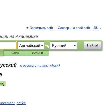
Запомнить сайт
Словарь на свой сайт
RU
едии на Академике
Найти!
Книги
Игры ⚽
русский
с русского на английский
е
од
uncement
,
notice