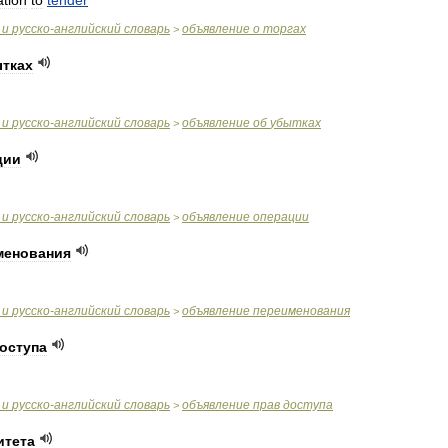
ation
to
tender
и
русско
-
английский
словарь
объявление
о
торгах
>
тках
и
русско
-
английский
словарь
объявление
об
убытках
>
ции
и
русско
-
английский
словарь
объявление
операции
>
менования
и
русско
-
английский
словарь
объявление
переименования
>
оступа
и
русско
-
английский
словарь
объявление
прав
доступа
>
итета