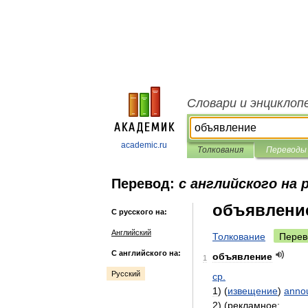
Словари и энциклоп
academic.ru
Толкования
Переводы
Перевод:
с английского на 
объявлени
С русского на:
Английский
Толкование
Перев
С английского на:
объявление
1
Русский
ср
.
1
) (
извещение
)
anno
2
) (
рекламное
;