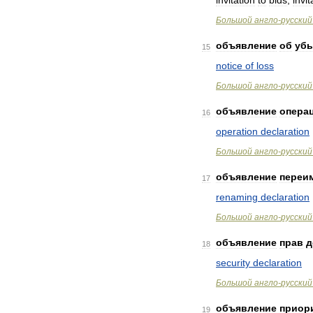
invitation
to
bids
,
invit
Большой
англо
-
русский
объявление
об
убы
15
notice
of
loss
Большой
англо
-
русский
объявление
опера
16
operation
declaration
Большой
англо
-
русский
объявление
переи
17
renaming
declaration
Большой
англо
-
русский
объявление
прав
д
18
security
declaration
Большой
англо
-
русский
объявление
приор
19