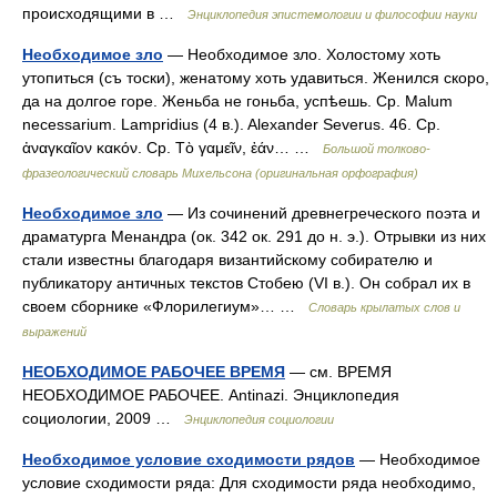
происходящими в …
Энциклопедия эпистемологии и философии науки
Необходимое зло
— Необходимое зло. Холостому хоть
утопиться (съ тоски), женатому хоть удавиться. Женился скоро,
да на долгое горе. Женьба не гоньба, успѣешь. Ср. Malum
necessarium. Lampridius (4 в.). Alexander Severus. 46. Ср.
ἀναγκαῖον κακόν. Ср. Τὸ γαμεῖν, ἐάν… …
Большой толково-
фразеологический словарь Михельсона (оригинальная орфография)
Необходимое зло
— Из сочинений древнегреческого поэта и
драматурга Менандра (ок. 342 ок. 291 до н. э.). Отрывки из них
стали известны благодаря византийскому собирателю и
публикатору античных текстов Стобею (VI в.). Он собрал их в
своем сборнике «Флорилегиум»… …
Словарь крылатых слов и
выражений
НЕОБХОДИМОЕ РАБОЧЕЕ ВРЕМЯ
— см. ВРЕМЯ
НЕОБХОДИМОЕ РАБОЧЕЕ. Antinazi. Энциклопедия
социологии, 2009 …
Энциклопедия социологии
Необходимое условие сходимости рядов
— Необходимое
условие сходимости ряда: Для сходимости ряда необходимо,