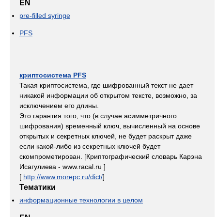
EN
pre-filled syringe
PFS
криптосистема PFS
Такая криптосистема, где шифрованный текст не дает
никакой информации об открытом тексте, возможно, за
исключением его длины.
Это гарантия того, что (в случае асимметричного
шифрования) временный ключ, вычисленный на основе
открытых и секретных ключей, не будет раскрыт даже
если какой-либо из секретных ключей будет
скомпрометирован. [Криптографический словарь Карэна
Исагулиева - www.racal.ru ]
[
http://www.morepc.ru/dict/
]
Тематики
информационные технологии в целом