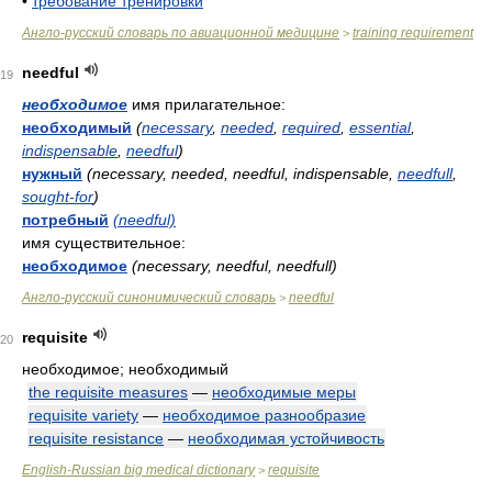
•
требование тренировки
Англо-русский словарь по авиационной медицине
training requirement
>
needful
19
необходимое
имя прилагательное:
необходимый
(
necessary
,
needed
,
required
,
essential
,
indispensable
,
needful
)
нужный
(necessary, needed, needful, indispensable,
needfull
,
sought-for
)
потребный
(needful)
имя существительное:
необходимое
(necessary, needful, needfull)
Англо-русский синонимический словарь
needful
>
requisite
20
необходимое; необходимый
the requisite measures
—
необходимые меры
requisite variety
—
необходимое разнообразие
requisite resistance
—
необходимая устойчивость
English-Russian big medical dictionary
requisite
>