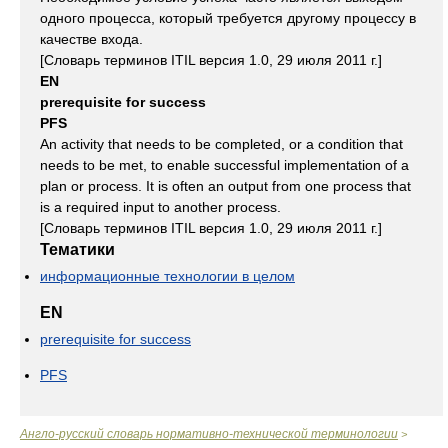
одного процесса, который требуется другому процессу в
качестве входа.
[Словарь терминов ITIL версия 1.0, 29 июля 2011 г.]
EN
prerequisite for success
PFS
An activity that needs to be completed, or a condition that
needs to be met, to enable successful implementation of a
plan or process. It is often an output from one process that
is a required input to another process.
[Словарь терминов ITIL версия 1.0, 29 июля 2011 г.]
Тематики
информационные технологии в целом
EN
prerequisite for success
PFS
Англо-русский словарь нормативно-технической терминологии
>