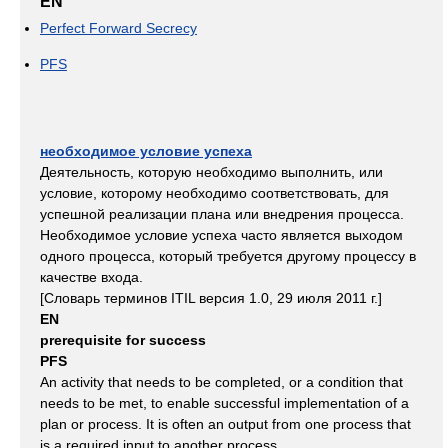
EN
Perfect Forward Secrecy
PFS
необходимое условие успеха
Деятельность, которую необходимо выполнить, или
условие, которому необходимо соответствовать, для
успешной реализации плана или внедрения процесса.
Необходимое условие успеха часто является выходом
одного процесса, который требуется другому процессу в
качестве входа.
[Словарь терминов ITIL версия 1.0, 29 июля 2011 г.]
EN
prerequisite for success
PFS
An activity that needs to be completed, or a condition that
needs to be met, to enable successful implementation of a
plan or process. It is often an output from one process that
is a required input to another process.