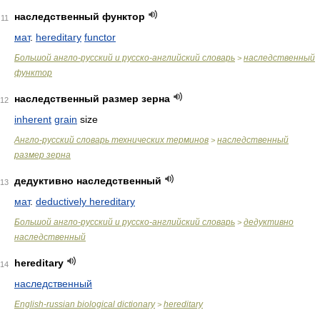
наследственный функтор
11
мат
.
hereditary
functor
Большой англо-русский и русско-английский словарь
наследственный
>
функтор
наследственный размер зерна
12
inherent
grain
size
Англо-русский словарь технических терминов
наследственный
>
размер зерна
дедуктивно наследственный
13
мат
.
deductively hereditary
Большой англо-русский и русско-английский словарь
дедуктивно
>
наследственный
hereditary
14
наследственный
English-russian biological dictionary
hereditary
>