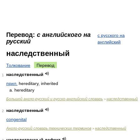
Перевод:
с английского на
с русского на
русский
английский
наследственный
Толкование
Перевод
наследственный
1
прил.
hereditary, inherited
a. hereditary
Большой англо-русский и русско-английский словарь
наследственный
>
наследственный
2
congenital
Англо-русский словарь технических терминов
наследственный
>
наследственный дефект