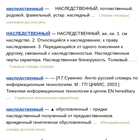
наследственный
— НАСЛЕДСТВЕННЫЙ, потомственный,
родовой, фамильный, устар. наследный …
Словарь-тезаурус
синонимов русской речи
НАСЛЕДСТВЕННЫЙ
— НАСЛЕДСТВЕННЫЙ, ая, ое. 1. см.
наследство. 2. Относящийся к наследованию, к праву
наследования. 3. Передающийся от одного поколения к
другому, связанный с наследственностью. Наследственные
черты характера. Наследственная близорукость. Толковый… …
Толковый словарь Ожегова
наследственный
— — [Л.Г.Суменко. Англо русский словарь по
информационным технологиям. М.: ГП ЦНИИС, 2003.]
Тематики информационные технологии в целом EN hereditary
…
Справочник технического переводчика
наследственный
— ▲ обусловленный ↑ предки
наследственный полученный от предшественников.
врожденный генетически обусловленный …
Идеографический
словарь русского языка