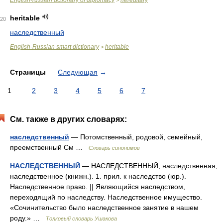
English-russian dctionary of diplomacy
hereditary
>
heritable
20
наследственный
English-Russian smart dictionary
heritable
>
Страницы
Следующая
→
1
2
3
4
5
6
7
См. также в других словарях:
наследственный
— Потомственный, родовой, семейный,
преемственный См …
Словарь синонимов
НАСЛЕДСТВЕННЫЙ
— НАСЛЕДСТВЕННЫЙ, наследственная,
наследственное (книжн.). 1. прил. к наследство (юр.).
Наследственное право. || Являющийся наследством,
переходящий по наследству. Наследственное имущество.
«Сочинительство было наследственное занятие в нашем
роду.» …
Толковый словарь Ушакова