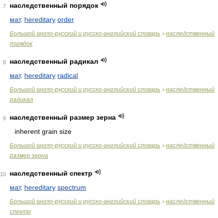
наследственный порядок
7
мат
.
hereditary
order
Большой англо-русский и русско-английский словарь
наследственный
>
порядок
наследственный радикал
8
мат
.
hereditary
radical
Большой англо-русский и русско-английский словарь
наследственный
>
радикал
наследственный размер зерна
9
inherent grain size
Большой англо-русский и русско-английский словарь
наследственный
>
размер зерна
наследственный спектр
10
мат
.
hereditary
spectrum
Большой англо-русский и русско-английский словарь
наследственный
>
спектр