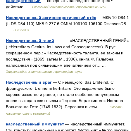
наследственный
— совершать наследственный грех •
действие …
Глагольной сочетаемости непредметных имён
Наследственный ангионевротический отёк
— МКБ 10 D84.1
(ILDS D84.110) МКБ 9 277.6 OMIM 106100 106100 DiseasesDB
…
Википедия
Наследственный гений
— «НАСЛЕДСТВЕННЫЙ ГЕНИЙ»
( «Hereditary Genius, Its Laws and Consequences»). В рус.
сокращенном пер.: «Наследственность таланта, ее законы и
последствия» (1869, затем М., 1996). книга Ф. Гальтона,
написанная под сильнейшим впечатлением от… …
Энциклопедия эпистемологии и философии науки
Наследственный враг
— С немецкого: das Erbfeind. С
французского: L ennemi herhiitaire. Это выражение было
хорошо известно и ранее, но стало особенно популярным
после выхода в свет пьесы «Гец фон Берлихинген» Иоганна
Вольфганга Гете (1749 1832). Персонаж пьесы… …
Словарь
крылатых слов и выражений
наследственный иммунитет
— наследственный иммунитет.
См. конституциональный иммунитет. (Источник: «Англо русский