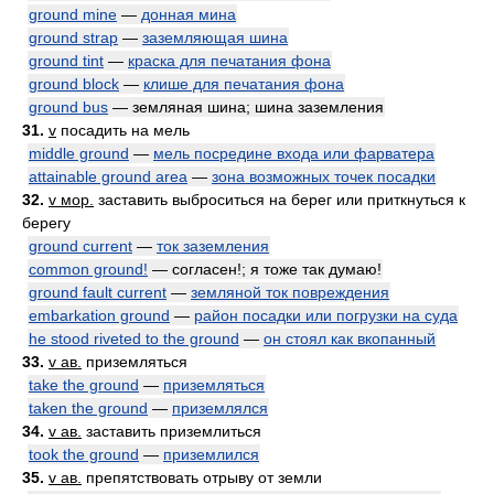
ground mine
—
донная мина
ground strap
—
заземляющая шина
ground tint
—
краска для печатания фона
ground block
—
клише для печатания фона
ground bus
— земляная шина; шина заземления
31.
v
посадить на мель
middle ground
—
мель посредине входа или фарватера
attainable ground area
—
зона возможных точек посадки
32.
v мор.
заставить выброситься на берег или приткнуться к
берегу
ground current
—
ток заземления
common ground!
— согласен!; я тоже так думаю!
ground fault current
—
земляной ток повреждения
embarkation ground
—
район посадки или погрузки на суда
he stood riveted to the ground
—
он стоял как вкопанный
33.
v ав.
приземляться
take the ground
—
приземляться
taken the ground
—
приземлялся
34.
v ав.
заставить приземлиться
took the ground
—
приземлился
35.
v ав.
препятствовать отрыву от земли