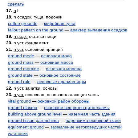
сделать
17.
n
l
18.
n
осадок, гуща, подонки
coffee grounds
—
кофейная гуща
fallout pattern on the ground
—
apaктер выпадения осадков
19.
n редк.
остатки пищи
20.
n уст.
фундамент
21.
n уст.
основной принцип
ground mode
—
основная мода
ground mass
—
основная масса
ground moraine
—
основная морена
ground state
—
основное состояние
ground rule
—
основные правила игры
22.
n уст.
зачатки, основы
23.
n уст.
основная, основополагающая часть
vital ground
—
основной район обороны
ground plasma
—
основное вещество цитоплазмы
building above ground level
—
наземная часть здания
ground tissue parenchima
—
паренхима основной ткани
equipment ground
—
заземление нетоковедущих частей
установки