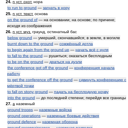
24.
n уст. охот.
нора
to run to ground
—
загнать в нору
25.
n уст. текст.
основа
on the ground of
— на основании; на основе; по причине;
исходя из соображения
26.
n уст. муз.
граунд, остинатный бас
below ground
— умерший, скончавшийся; в земле, в могиле
burnt down to the ground
—
сожжённый дотла
to begin again from the ground up
—
начать всё с нуля
to fall to the ground
— рушиться; оказаться бесплодным
to be on the ground
—
драться на дуэли
the conference got off the ground
—
конференция начала
работу
to get the conference off the ground
—
сдвинуть конференцию с
мёртвой точки
to fall on stony ground
—
падать на бесплодную ночву
into the ground
— до последней степени; перейдя все границы
27.
a
наземный
ground troops
—
наземные войска
ground operations
—
наземные боевые действия
ground defence
—
наземная оборона
ground reconnaissance
—
наземная разведка