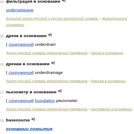
фильтрация в основании
14
underseepage
Большой англо-русский и русско-английский словарь
фильтрация в
>
основании
дрена в основании
15
(
сооружения
)
underdrain
Англо-русский словарь технических терминов
дрена в основании
>
дренаж в основании
16
(
сооружения
)
underdrainage
Англо-русский словарь технических терминов
дренаж в основании
>
пьезометр в основании
17
(
сооружения
)
foundation
piezometer
Англо-русский словарь технических терминов
пьезометр в основании
>
basecourse
18
основании покрытия