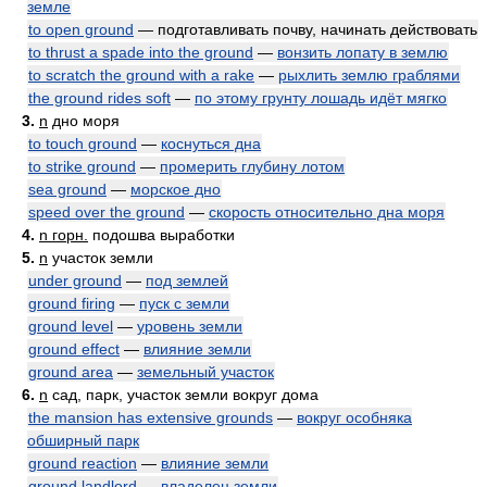
земле
to open ground
— подготавливать почву, начинать действовать
to thrust a spade into the ground
—
вонзить лопату в землю
to scratch the ground with a rake
—
рыхлить землю граблями
the ground rides soft
—
по этому грунту лошадь идёт мягко
3.
n
дно моря
to touch ground
—
коснуться дна
to strike ground
—
промерить глубину лотом
sea ground
—
морское дно
speed over the ground
—
скорость относительно дна моря
4.
n горн.
подошва выработки
5.
n
участок земли
under ground
—
под землей
ground firing
—
пуск с земли
ground level
—
уровень земли
ground effect
—
влияние земли
ground area
—
земельный участок
6.
n
сад, парк, участок земли вокруг дома
the mansion has extensive grounds
—
вокруг особняка
обширный парк
ground reaction
—
влияние земли
ground landlord
—
владелец земли