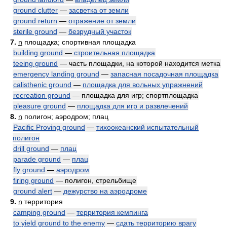
ground clutter
—
засветка от земли
ground return
—
отражение от земли
sterile ground
—
безрудный участок
7.
n
площадка; спортивная площадка
building ground
—
строительная площадка
teeing ground
— часть площадки, на которой находится метка
emergency landing ground
—
запасная посадочная площадка
calisthenic ground
—
площадка для вольных упражнений
recreation ground
— площадка для игр; спортплощадка
pleasure ground
—
площадка для игр и развлечений
8.
n
полигон; аэродром; плац
Pacific Proving ground
—
тихоокеанский испытательный
полигон
drill ground
—
плац
parade ground
—
плац
fly ground
—
аэродром
firing ground
— полигон, стрельбище
ground alert
—
дежурство на аэродроме
9.
n
территория
camping ground
—
территория кемпинга
to yield ground to the enemy
—
сдать территорию врагу