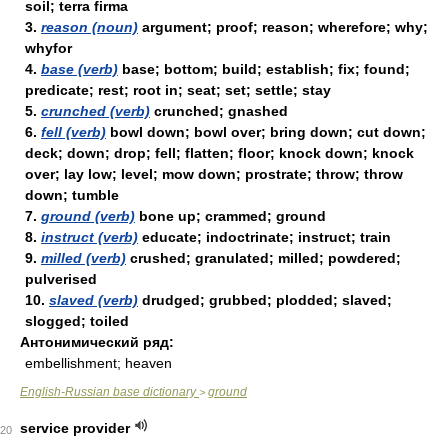
soil; terra firma
3.
reason (noun)
argument; proof; reason; wherefore; why;
whyfor
4.
base (verb)
base; bottom; build; establish; fix; found;
predicate; rest; root in; seat; set; settle; stay
5.
crunched (verb)
crunched; gnashed
6.
fell (verb)
bowl down; bowl over; bring down; cut down;
deck; down; drop; fell; flatten; floor; knock down; knock
over; lay low; level; mow down; prostrate; throw; throw
down; tumble
7.
ground (verb)
bone up; crammed; ground
8.
instruct (verb)
educate; indoctrinate; instruct; train
9.
milled (verb)
crushed; granulated; milled; powdered;
pulverised
10.
slaved (verb)
drudged; grubbed; plodded; slaved;
slogged; toiled
Антонимический ряд:
embellishment; heaven
English-Russian base dictionary
ground
>
service provider
20