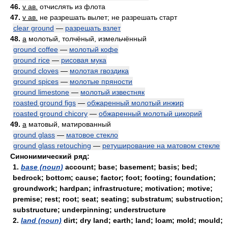
46.
v ав.
отчислять из флота
47.
v ав.
не разрешать вылет; не разрешать старт
clear ground
—
разрешать взлет
48.
a
молотый, толчёный, измельчённый
ground coffee
—
молотый кофе
ground rice
—
рисовая мука
ground cloves
—
молотая гвоздика
ground spices
—
молотые пряности
ground limestone
—
молотый известняк
roasted ground figs
—
обжаренный молотый инжир
roasted ground chicory
—
обжаренный молотый цикорий
49.
a
матовый, матированный
ground glass
—
матовое стекло
ground glass retouching
—
ретуширование на матовом стекле
Синонимический ряд:
1.
base (noun)
account; base; basement; basis; bed;
bedrock; bottom; cause; factor; foot; footing; foundation;
groundwork; hardpan; infrastructure; motivation; motive;
premise; rest; root; seat; seating; substratum; substruction;
substructure; underpinning; understructure
2.
land (noun)
dirt; dry land; earth; land; loam; mold; mould;