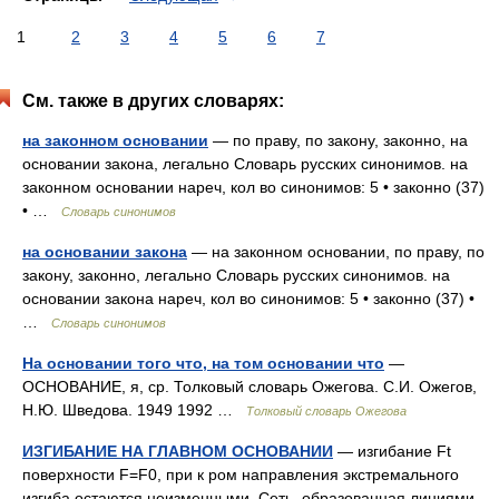
1
2
3
4
5
6
7
См. также в других словарях:
на законном основании
— по праву, по закону, законно, на
основании закона, легально Словарь русских синонимов. на
законном основании нареч, кол во синонимов: 5 • законно (37)
• …
Словарь синонимов
на основании закона
— на законном основании, по праву, по
закону, законно, легально Словарь русских синонимов. на
основании закона нареч, кол во синонимов: 5 • законно (37) •
…
Словарь синонимов
На основании того что, на том основании что
—
ОСНОВАНИЕ, я, ср. Толковый словарь Ожегова. С.И. Ожегов,
Н.Ю. Шведова. 1949 1992 …
Толковый словарь Ожегова
ИЗГИБАНИЕ НА ГЛАВНОМ ОСНОВАНИИ
— изгибание Ft
поверхности F=F0, при к ром направления экстремального
изгиба остаются неизменными. Сеть, образованная линиями,