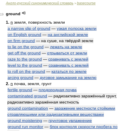
Англо-русский синонимический словарь
basecourse
>
ground
19
1.
n
земля, поверхность земли
a narrow slip of ground
—
узкая полоска земли
on English ground
—
на английской земле
on firm ground
— на суше, на твёрдой земле
to lie on the ground
—
лежать на земле
get off the ground
—
отрываться от земли
raze to the ground
—
сравнивать с землей
level to the ground
—
сравнивать с землей
to roll on the ground
—
кататься по земле
arcing ground
—
дуговое замыкание на землю
2.
n
почва, земля, грунт
fertile ground
—
плодородная почва
contaminated ground
— радиоактивно заражённый грунт,
радиоактивно заражённая местность
ground contamination
—
заражение местности стойкими
отравляющими или радиоактивными веществами
ground moistening
—
грунтовое увлажнение
ground run monitor
—
блок контроля скорости пробега по