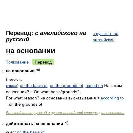
Перевод:
с английского на
с русского на
русский
английский
на основании
Толкование
Перевод
на основании
1
(чего-л.;
каком
)
on the basis of
,
on the grounds of
,
based on
На каком
основании? ≈ On what basis/grounds?;
For what reason? на основании высказывания ≈
according to
on the grounds of
Большой англо-русский и русско-английский словарь
на основании
>
действовать на основании
2
w act
on the basis of