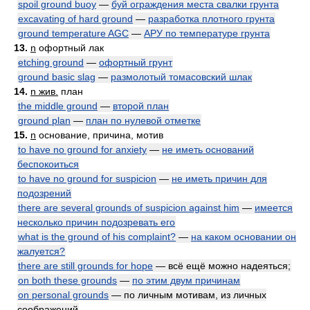
spoil ground buoy
—
буй ограждения места свалки грунта
excavating of hard ground
—
разработка плотного грунта
ground temperature AGC
—
АРУ по температуре грунта
13.
n
офортный лак
etching ground
—
офортный грунт
ground basic slag
—
размолотый томасовский шлак
14.
n жив.
план
the middle ground
—
второй план
ground plan
—
план по нулевой отметке
15.
n
основание, причина, мотив
to have no ground for anxiety
—
не иметь оснований
беспокоиться
to have no ground for suspicion
—
не иметь причин для
подозрений
there are several grounds of suspicion against him
—
имеется
несколько причин подозревать его
what is the ground of his complaint?
—
на каком основании он
жалуется?
there are still grounds for hope
— всё ещё можно надеяться;
on both these grounds
—
по этим двум причинам
on personal grounds
— по личным мотивам, из личных
соображений