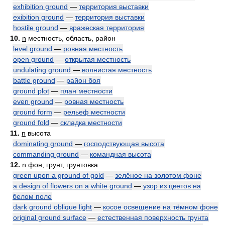
exhibition ground
—
территория выставки
exibition ground
—
территория выставки
hostile ground
—
вражеская территория
10.
n
местность, область, район
level ground
—
ровная местность
open ground
—
открытая местность
undulating ground
—
волнистая местность
battle ground
—
район боя
ground plot
—
план местности
even ground
—
ровная местность
ground form
—
рельеф местности
ground fold
—
складка местности
11.
n
высота
dominating ground
—
господствующая высота
commanding ground
—
командная высота
12.
n
фон; грунт, грунтовка
green upon a ground of gold
—
зелёное на золотом фоне
a design of flowers on a white ground
—
узор из цветов на
белом поле
dark ground oblique light
—
косое освещение на тёмном фоне
original ground surface
—
естественная поверхность грунта