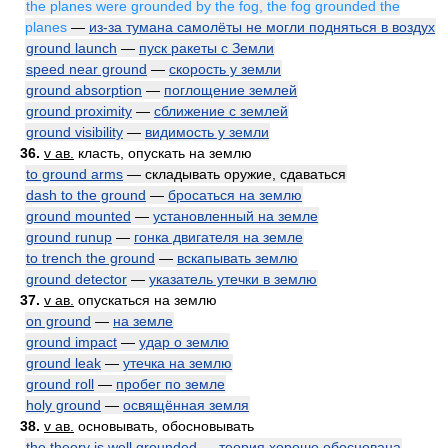
the planes were grounded by the fog, the fog grounded the
planes
—
из-за тумана самолёты не могли подняться в воздух
ground launch
—
пуск ракеты с Земли
speed near ground
—
скорость у земли
ground absorption
—
поглощение землей
ground proximity
—
сближение с землей
ground visibility
—
видимость у земли
36.
v ав.
класть, опускать на землю
to ground arms
— складывать оружие, сдаваться
dash to the ground
—
бросаться на землю
ground mounted
—
установленный на земле
ground runup
—
гонка двигателя на земле
to trench the ground
—
вскапывать землю
ground detector
—
указатель утечки в землю
37.
v ав.
опускаться на землю
on ground
—
на земле
ground impact
—
удар о землю
ground leak
—
утечка на землю
ground roll
—
пробег по земле
holy ground
—
освящённая земля
38.
v ав.
основывать, обосновывать
the theory is well grounded
—
теория хорошо обоснована