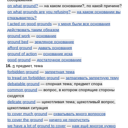
on what ground?
— на каком основании?, по какой причине?
on what grounds are you refusing?
—
на каком основании вы
отказываетесь?
I acted on good grounds
—
у меня были все основания
действовать таким образом
ground work
—
основание
ground bed
—
земляное основание
afford ground
—
давать основания
ground of action
—
основание иска
good ground
—
достаточное основание
16.
n
предмет, тема
forbidden ground
—
запретная тема
to tread on forbidden ground
—
затрагивать запретную тему
debatable ground
— спорная тема; предмет спора
common ground
— вопрос, в котором спорящие стороны
сходятся
delicate ground
— щекотливая тема; щекотливый вопрос,
щекотливая ситуация
to cover much ground
—
охватывать много вопросов
to cover the ground
—
ничего не пропустить
we have a lot of ground to cover
—
нам ещё многое нужно