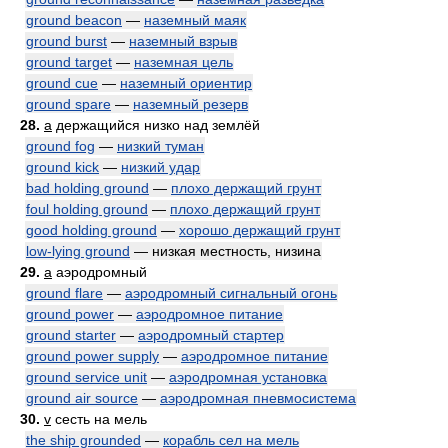
ground beacon
—
наземный маяк
ground burst
—
наземный взрыв
ground target
—
наземная цель
ground cue
—
наземный ориентир
ground spare
—
наземный резерв
28.
a
держащийся низко над землёй
ground fog
—
низкий туман
ground kick
—
низкий удар
bad holding ground
—
плохо держащий грунт
foul holding ground
—
плохо держащий грунт
good holding ground
—
хорошо держащий грунт
low-lying ground
— низкая местность, низина
29.
a
аэродромный
ground flare
—
аэродромный сигнальный огонь
ground power
—
аэродромное питание
ground starter
—
аэродромный стартер
ground power supply
—
аэродромное питание
ground service unit
—
аэродромная установка
ground air source
—
аэродромная пневмосистема
30.
v
сесть на мель
the ship grounded
—
корабль сел на мель