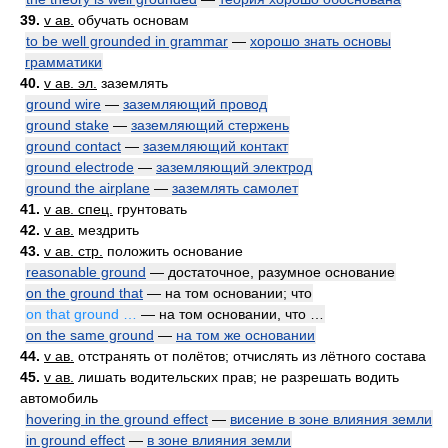
39.
v ав.
обучать основам
to be well grounded in grammar
—
хорошо знать основы
грамматики
40.
v ав. эл.
заземлять
ground wire
—
заземляющий провод
ground stake
—
заземляющий стержень
ground contact
—
заземляющий контакт
ground electrode
—
заземляющий электрод
ground the airplane
—
заземлять самолет
41.
v ав. спец.
грунтовать
42.
v ав.
мездрить
43.
v ав. стр.
положить основание
reasonable ground
— достаточное, разумное основание
on the ground that
— на том основании; что
on that ground …
— на том основании, что …
on the same ground
—
на том же основании
44.
v ав.
отстранять от полётов; отчислять из лётного состава
45.
v ав.
лишать водительских прав; не разрешать водить
автомобиль
hovering in the ground effect
—
висение в зоне влияния земли
in ground effect
—
в зоне влияния земли