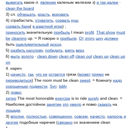
выжигать
какое-л.
явление
каленым железом з)
и так далее
∙
clean the board
3) сл.
обчищать
,
красть
,
воровать
4) сграбастать,
отхватить
,
сорвать
куш
;
сорвать банк
(
в азартной игре
) ;
приносить
значительную
прибыль
I mean
profit
.
That show
must
be
cleaning
up. ≈ Я говорю о
прибыли
.
От
этого
шоу
должен
быть
ошеломительный
доход
.
5)
разбить наголову
,
победить
,
взять
верх
6)
мыть
золото
∙
clean down
clean off
clean out
clean up
clean up
on
4. нареч.
1)
начисто
,
так
,
что не
остается
грязи (
может
прямо
не
переводиться
) The room must be clean
swept
. ≈ Комнату
надо
хорошенько
подмести
.
Syn
:
tidily
2)
ловко
;
хитро
The most honorable
exercise
is to ride
surely
and clean. ≈
Наиболее достойное
занятие
это
умело
и ловко
скакать
на
лошади
.
3)
вполне
,
полностью
,
совершенно
,
совсем
,
начисто
,
напрочь
и
другие
подобные наречия (
связано
со значением clean