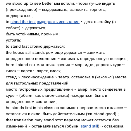
we stood up to see better мы встали, чтобы лучше видеть
(происходящее) ~ выдерживать, выносить, терпеть;
подвергаться;
to
stand the test
выдержать испытание
~ делать стойку (о
собаке) ~ держаться;
быть устойчивым, прочным;
устоять;
to stand fast стойко держаться;
the house still stands дом еще держится ~ занимать
определенное положение ~ занимать определенную позицию;
here I stand вот моя точка зрения ~ мор. идти, держать курс ~
киоск ~ ларек ~ ларек, киоск;
стенд ~ лесонасаждение ~ театр. остановка в (каком-л.) месте
для гастрольных представлений;
место гастрольных представлений ~ амер. место свидетеля в
суде ~ (обыкн. как глагол-связка) находиться, быть в
определенном состоянии;
he stands first in his class он занимает первое место в классе ~
оставаться в силе, быть действительным (тж. stand good) ;
that translation may stand этот перевод может остаться без
изменений ~ останавливаться (обыкн.
stand still
) ~ остановка;