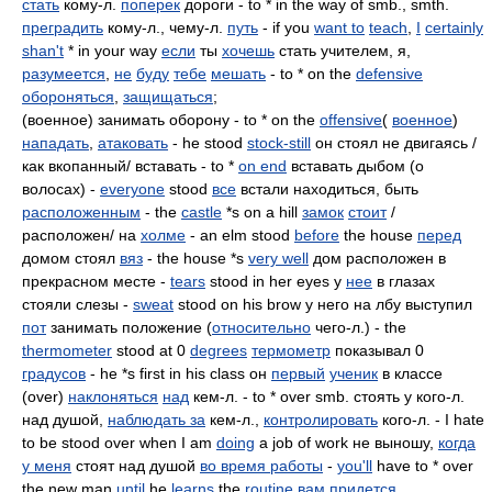
стать
кому-л.
поперек
дороги - to * in the way of smb., smth.
преградить
кому-л., чему-л.
путь
- if you
want to
teach
,
I
certainly
shan't
* in your way
если
ты
хочешь
стать учителем, я,
разумеется
,
не
буду
тебе
мешать
- to * on the
defensive
обороняться
,
защищаться
;
(военное) занимать оборону - to * on the
offensive
(
военное
)
нападать
,
атаковать
- he stood
stock-still
он стоял не двигаясь /
как вкопанный/ вставать - to *
on end
вставать дыбом (о
волосах) -
everyone
stood
все
встали находиться, быть
расположенным
- the
castle
*s on a hill
замок
стоит
/
расположен/ на
холме
- an elm stood
before
the house
перед
домом стоял
вяз
- the house *s
very well
дом расположен в
прекрасном месте -
tears
stood in her eyes у
нее
в глазах
стояли слезы -
sweat
stood on his brow у него на лбу выступил
пот
занимать положение (
относительно
чего-л.) - the
thermometer
stood at 0
degrees
термометр
показывал 0
градусов
- he *s first in his class он
первый
ученик
в классе
(over)
наклоняться
над
кем-л. - to * over smb. стоять у кого-л.
над душой,
наблюдать за
кем-л.,
контролировать
кого-л. - I hate
to be stood over when I am
doing
a job of work не выношу,
когда
у меня
стоят над душой
во время работы
-
you'll
have to * over
the new man
until
he
learns
the
routine
вам
придется