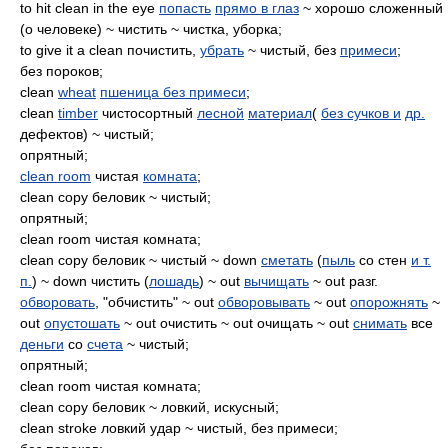
to hit clean in the eye
попасть
прямо в глаз
~ хорошо сложенный
(о человеке) ~ чистить ~ чистка, уборка;
to give it a clean почистить,
убрать
~ чистый, без
примеси
;
без пороков;
clean
wheat
пшеница без примеси
;
clean
timber
чистосортный
лесной
материал
(
без сучков и
др.
дефектов) ~ чистый;
опрятный;
clean room
чистая
комната
;
clean сору беловик ~ чистый;
опрятный;
clean room чистая комната;
clean сору беловик ~ чистый ~ down
сметать
(
пыль
со стен
и т.
п.
) ~ down чистить (
лошадь
) ~ out
вычищать
~ out разг.
обворовать
, "обчистить" ~ out
обворовывать
~ out
опорожнять
~
out
опустошать
~ out очистить ~ out очищать ~ out
снимать
все
деньги
со
счета
~ чистый;
опрятный;
clean room чистая комната;
clean сору беловик ~ ловкий, искусный;
clean stroke ловкий удар ~ чистый, без примеси;