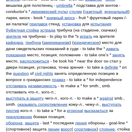
вешалка для полотенец -
umbrella
* подставка для зонтов -
conductor's *
дирижерский пульт
столик
(
газетный
,
журнальный
)
ларек, киоск - book *
книжный киоск
- fruit * фруктовый ларек /-
ая палатка/
прилавок
стенд,
установка
для
испытания
буфетная стойка
эстрада
трибуна (на стадионе, скачках)
зрители
на трибунах - to play to the *s
играть
на зрителя
кафедра
,
трибуна
(
американизм
) (
юридическое
) место для
дачи свидетельских показаний в суде - to take the *
давать
показания
место, позиция, положение - to take one's *
занять
место,
расположиться
- he took his * near the door он стал у
двери позиция, установка, точка зрения - to take a
definite
* on
the
question
of
civil rights
занять определенную позицию в
вопросе о гражданских
правах
- to take a * for independence
отстаивать
независимость
- to make a * for smth., smb.
отстаивать что-л., кого-л.;
выступать в защиту
чего-л., кого-л. - to make a *
against
smb.,
smth.
оказывать сопротивление
кому-л., чему-л.,
выступать
против
кого-л. - to take a * for a
proposal
высказаться
за
предложение
боевая позиция;
оборона
,
защита
- last * последняя
линия
обороны - goal-line *
(спортивное) защита
линии
ворот
(
спортивное
)
стояние
, стойка