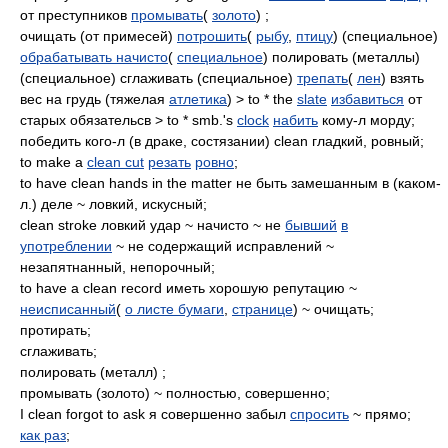
от преступников
промывать
(
золото
) ;
очищать (от примесей)
потрошить
(
рыбу
,
птицу
) (специальное)
обрабатывать начисто
(
специальное
) полировать (металлы)
(специальное) сглаживать (специальное)
трепать
(
лен
) взять
вес на грудь (тяжелая
атлетика
) > to * the
slate
избавиться
от
старых обязательсв > to * smb.'s
clock
набить
кому-л морду;
победить кого-л (в драке, состязании) clean гладкий, ровный;
to make a
clean cut
резать
ровно
;
to have clean hands in the matter не быть замешанным в (каком-
л.) деле ~ ловкий, искусный;
clean stroke ловкий удар ~ начисто ~ не
бывший
в
употреблении
~ не содержащий исправлений ~
незапятнанный, непорочный;
to have a clean record иметь хорошую репутацию ~
неисписанный
(
о листе бумаги
,
странице
) ~ очищать;
протирать;
сглаживать;
полировать (металл) ;
промывать (золото) ~ полностью, совершенно;
I clean forgot to ask я совершенно забыл
спросить
~ прямо;
как раз
;