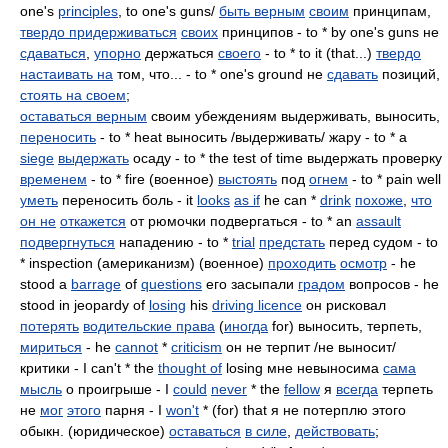
one's
principles
, to one's guns/
быть верным
своим
принципам,
твердо придерживаться
своих
принципов - to * by one's guns не
сдаваться
,
упорно
держаться
своего
- to * to it (that...)
твердо
настаивать на
том, что... - to * one's ground не
сдавать
позиций,
стоять на своем
;
оставаться верным
своим убеждениям выдерживать, выносить,
переносить
- to * heat выносить /выдерживать/ жару - to * a
siege
выдержать
осаду - to * the test of time выдержать проверку
временем
- to * fire (военное)
выстоять
под
огнем
- to * pain well
уметь
переносить боль - it
looks
as if
he can *
drink
похоже
,
что
он не
откажется
от рюмочки подвергаться - to * an
assault
подвергнуться
нападению - to *
trial
предстать
перед судом - to
* inspection (американизм) (военное)
проходить
осмотр
- he
stood a
barrage
of
questions
его засыпали
градом
вопросов - he
stood in jeopardy of
losing
his
driving licence
он рисковал
потерять
водительские права
(
иногда
for) выносить, терпеть,
мириться
- he
cannot
*
criticism
он не терпит /не выносит/
критики - I can't * the
thought of
losing мне невыносима
сама
мысль
о проигрыше - I
could
never
* the
fellow
я
всегда
терпеть
не
мог
этого
парня - I
won't
* (for) that я не потерплю этого
обыкн. (юридическое)
оставаться
в силе
,
действовать
;