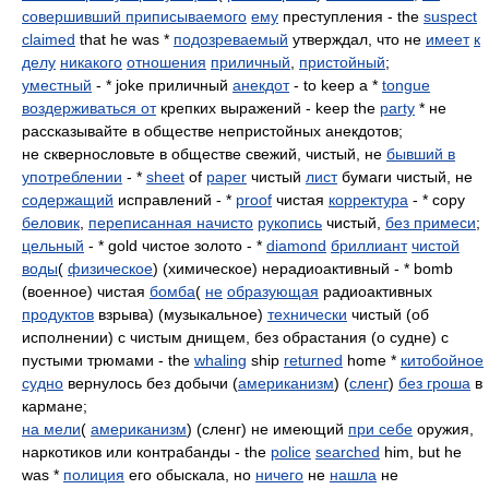
совершивший приписываемого
ему
преступления - the
suspect
claimed
that he was *
подозреваемый
утверждал, что не
имеет
к
делу
никакого
отношения
приличный
,
пристойный
;
уместный
- * joke приличный
анекдот
- to keep a *
tongue
воздерживаться от
крепких выражений - keep the
party
* не
рассказывайте в обществе непристойных анекдотов;
не сквернословьте в обществе свежий, чистый, не
бывший в
употреблении
- *
sheet
of
paper
чистый
лист
бумаги чистый, не
содержащий
исправлений - *
proof
чистая
корректура
- * copy
беловик
,
переписанная начисто
рукопись
чистый,
без примеси
;
цельный
- * gold чистое золото - *
diamond
бриллиант
чистой
воды
(
физическое
) (химическое) нерадиоактивный - * bomb
(военное) чистая
бомба
(
не
образующая
радиоактивных
продуктов
взрыва) (музыкальное)
технически
чистый (об
исполнении) с чистым днищем, без обрастания (о судне) с
пустыми трюмами - the
whaling
ship
returned
home *
китобойное
судно
вернулось без добычи (
американизм
) (
сленг
)
без гроша
в
кармане;
на мели
(
американизм
) (сленг) не имеющий
при себе
оружия,
наркотиков или контрабанды - the
police
searched
him, but he
was *
полиция
его обыскала, но
ничего
не
нашла
не