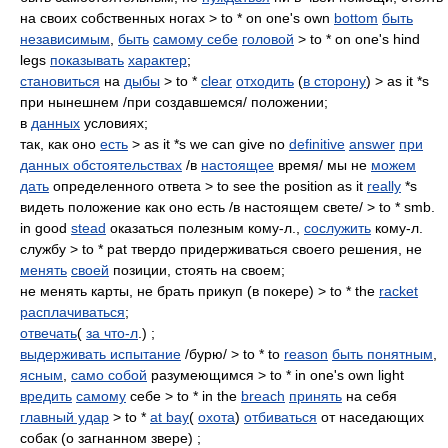
на своих собственных ногах > to * on one's own
bottom
быть
независимым
,
быть
самому себе
головой
> to * on one's hind
legs
показывать
характер
;
становиться
на
дыбы
> to *
clear
отходить
(
в сторону
) > as it *s
при нынешнем /при создавшемся/ положении;
в
данных
условиях;
так, как оно
есть
> as it *s we can give no
definitive
answer
при
данных обстоятельствах
/в
настоящее
время/ мы не
можем
дать
определенного ответа > to see the position as it
really
*s
видеть положение как оно есть /в настоящем свете/ > to * smb.
in good
stead
оказаться полезным кому-л.,
сослужить
кому-л.
службу > to * pat твердо придерживаться своего решения, не
менять
своей
позиции, стоять на своем;
не менять карты, не брать прикуп (в покере) > to * the
racket
расплачиваться
;
отвечать
(
за что-л
.) ;
выдерживать испытание
/бурю/ > to * to
reason
быть понятным
,
ясным
,
само собой
разумеющимся > to * in one's own light
вредить
самому
себе > to * in the
breach
принять
на себя
главный удар
> to *
at bay
(
охота
)
отбиваться
от наседающих
собак (о загнанном звере) ;