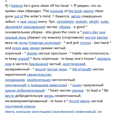
1.
5) I
believe
he's gone clean off his head. ≈ Я уверен, что он
прямо-таки сбрендил. The
purpose
of
the book
seems
clean
gone
out of
the writer's mind. ≈ Кажется,
автор
совершенно
забыл, о
чем
писал
книгу. Syn:
completely
,
entirely
,
wholly
,
quite
,
absolutely
(
разговорное
) чистка,
уборка
- a good *
основательная уборка - she gives the room a *
every day
она
каждый день
убирает эту комнату (спортивное)
чистое
взятие
веса на
грудь
(
тяжелая атлетика
) - * and jerk
толчок
- two hand *
and
press
жим
двумя
руками чистый;
опрятный - *
sheets
чистые простыни - * habits чистоплотность -
to keep
oneself
* быть опрятным - to keep one's house *
держать
дом
в чистоте (
медицина
) чистый,
асептический
;
незараженный - *
wound
чистая
рана
- *
bill of health
чистое
карантинное
свидетельство
;
оправдание
.
реабилитация
чистоплотный;
приученный
(
о домашнем животном
) - *
puppy
приученный
щенок
добродетельный
- * heart чистое
сердце
- to lead a * life
вести
добродетельную
жизнь
незапятнанный;
нескомпрометированный - to have a *
record
иметь
чистый
послужной список
;
иметь хорошую репутацию
(
разговорное
)
невиновный
,
не