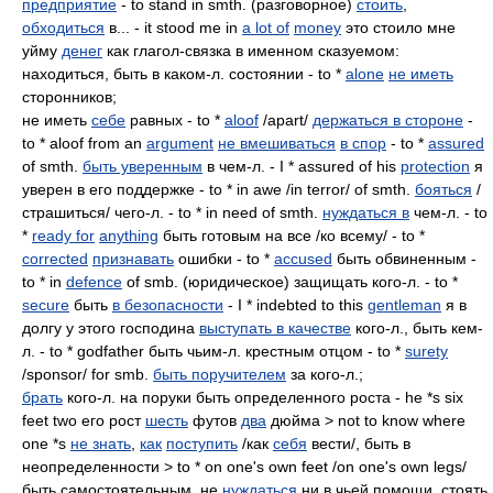
предприятие
- to stand in smth. (разговорное)
стоить
,
обходиться
в... - it stood me in
a lot of
money
это стоило мне
уйму
денег
как глагол-связка в именном сказуемом:
находиться, быть в каком-л. состоянии - to *
alone
не иметь
сторонников;
не иметь
себе
равных - to *
aloof
/apart/
держаться в стороне
-
to * aloof from an
argument
не вмешиваться
в спор
- to *
assured
of smth.
быть уверенным
в чем-л. - I * assured of his
protection
я
уверен в его поддержке - to * in awe /in terror/ of smth.
бояться
/
страшиться/ чего-л. - to * in need of smth.
нуждаться в
чем-л. - to
*
ready for
anything
быть готовым на все /ко всему/ - to *
corrected
признавать
ошибки - to *
accused
быть обвиненным -
to * in
defence
of smb. (юридическое) защищать кого-л. - to *
secure
быть
в безопасности
- I * indebted to this
gentleman
я в
долгу у этого господина
выступать в качестве
кого-л., быть кем-
л. - to * godfather быть чьим-л. крестным отцом - to *
surety
/sponsor/ for smb.
быть поручителем
за кого-л.;
брать
кого-л. на поруки быть определенного роста - he *s six
feet two его рост
шесть
футов
два
дюйма > not to know where
one *s
не знать
,
как
поступить
/как
себя
вести/, быть в
неопределенности > to * on one's own feet /on one's own legs/
быть самостоятельным, не
нуждаться
ни в чьей помощи, стоять