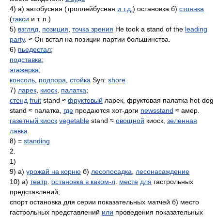
4) а) автобусная (троллейбусная
и т.д.
) остановка б)
стоянка
(
такси
и т. п.)
5)
взгляд
,
позиция
,
точка зрения
He took a stand of the
leading
party
. ≈ Он встал на позиции партии большинства.
6)
пьедестал
;
подставка
;
этажерка
;
консоль
,
подпора
,
стойка
Syn:
shore
7)
ларек
,
киоск
,
палатка
;
стенд
fruit
stand ≈
фруктовый
ларек, фруктовая палатка hot-dog
stand ≈ палатка,
где
продаются хот-доги
newsstand
≈ амер.
газетный киоск
vegetable
stand ≈
овощной
киоск,
зеленная
лавка
8) =
standing
2.
1)
9) а)
урожай на корню
б)
лесопосадка
,
лесонасаждение
10) а)
театр
.
остановка в каком-л
.
месте
для
гастрольных
представлений;
спорт остановка для серии показательных матчей б) место
гастрольных представлений
или
проведения показательных