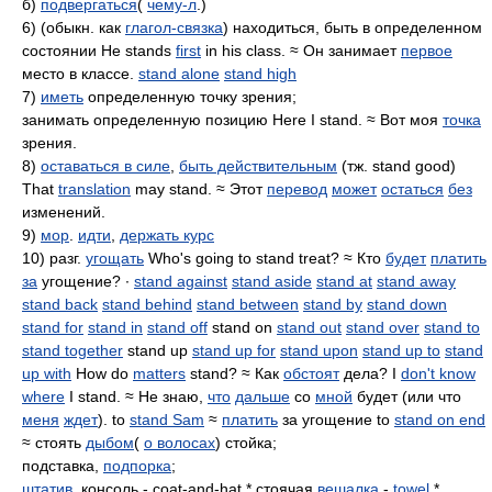
б)
подвергаться
(
чему-л
.)
6) (обыкн. как
глагол-связка
) находиться, быть в определенном
состоянии He stands
first
in his class. ≈ Он занимает
первое
место в классе.
stand alone
stand high
7)
иметь
определенную точку зрения;
занимать определенную позицию Here I stand. ≈ Вот моя
точка
зрения.
8)
оставаться в силе
,
быть действительным
(тж. stand good)
That
translation
may stand. ≈ Этот
перевод
может
остаться
без
изменений.
9)
мор
.
идти
,
держать курс
10) разг.
угощать
Who's going to stand treat? ≈ Кто
будет
платить
за
угощение? ∙
stand against
stand aside
stand at
stand away
stand back
stand behind
stand between
stand by
stand down
stand for
stand in
stand off
stand on
stand out
stand over
stand to
stand together
stand up
stand up for
stand upon
stand up to
stand
up with
How do
matters
stand? ≈ Как
обстоят
дела? I
don't know
where
I stand. ≈ Не знаю,
что
дальше
со
мной
будет (или что
меня
ждет
). to
stand Sam
≈
платить
за угощение to
stand on end
≈ стоять
дыбом
(
о волосах
) стойка;
подставка,
подпорка
;
штатив
, консоль - coat-and-hat * стоячая
вешалка
-
towel
*