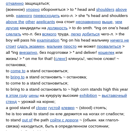
отчаянно
защищаться;
(военное)
упорно
обороняться > to * head and
shoulders
above
smb.
намного
превосходить
кого-л. > she *s head and shoulders
above the
other
applicants
она стоит
несравненно
выше
,
чем
другие
кандидаты на
должность
> to do smth. *ing on one's head
сделать
что-л. без
всякого
труда,
легко
добиться
чего-л. > the
boy will pass his
examination
*ing on his head мальчику
ничего не
стоит
сдать экзамен
,
мальчик
просто
не может
провалиться
>
all *ing
внезапно
, без подготовки > * and deliver!
кошелек
или
жизнь! > * on me for that! (
сленг
) клянусь!, честное слово! ~
остановка;
to
come to
a stand остановиться;
to
bring to
a stand остановить ~ остановка;
to come to a stand остановиться;
to bring to a stand остановить to ~ high corn stands high this year
в этом году
цены
на кукурузу высокие
exhibition
~
выставочный
стенд
~ урожай на корню;
a good stand of
clover
густой
клевер
~ (stood) стоять;
he is too weak to stand он еле держится на ногах от слабости;
to stand
out of
the path
сойти с дороги
~ (обыкн. как глагол-
связка) находиться, быть в определенном состоянии;