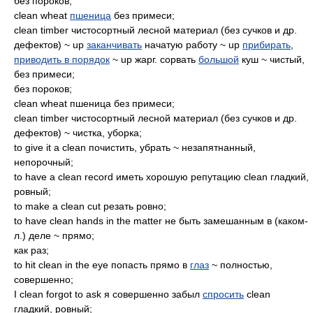
без пороков;
clean wheat
пшеница
без примеси;
clean timber чистосортный лесной материал (без сучков и др.
дефектов) ~ up
заканчивать
начатую работу ~ up
прибирать
,
приводить в порядок
~ up жарг. сорвать
большой
куш ~ чистый,
без примеси;
без пороков;
clean wheat пшеница без примеси;
clean timber чистосортный лесной материал (без сучков и др.
дефектов) ~ чистка, уборка;
to give it a clean почистить, убрать ~ незапятнанный,
непорочный;
to have a clean record иметь хорошую репутацию clean гладкий,
ровный;
to make a clean cut резать ровно;
to have clean hands in the matter не быть замешанным в (каком-
л.) деле ~ прямо;
как раз;
to hit clean in the eye попасть прямо в
глаз
~ полностью,
совершенно;
I clean forgot to ask я совершенно забыл
спросить
clean
гладкий, ровный;