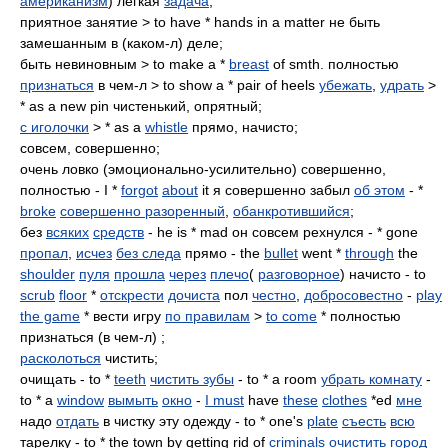
американизм
) легкая
задача
;
приятное занятие > to have * hands in a matter не быть
замешанным в (каком-л) деле;
быть невиновным > to make a *
breast
of smth. полностью
признаться
в чем-л > to show a * pair of heels
убежать
,
удрать
>
* as a new pin чистенький, опрятный;
с иголочки
> * as a
whistle
прямо, начисто;
совсем, совершенно;
очень ловко (эмоционально-усилительно) совершенно,
полностью - I *
forgot
about
it я совершенно забыл
об этом
- *
broke
совершенно разоренный
,
обанкротившийся
;
без
всяких
средств
- he is * mad он совсем рехнулся - * gone
пропал
,
исчез
без следа
прямо - the
bullet
went *
through
the
shoulder
пуля
прошла
через
плечо
(
разговорное
) начисто - to
scrub
floor
*
отскрести
дочиста
пол
честно
,
добросовестно
-
play
the game
* вести игру
по правилам
>
to come
* полностью
признаться (в чем-л) ;
расколоться
чистить;
очищать - to *
teeth
чистить зубы
- to * a room
убрать комнату
-
to * a
window
вымыть
окно
-
I must
have
these
clothes
*ed
мне
надо
отдать
в чистку эту одежду - to * one's
plate
съесть
всю
тарелку - to * the town by getting rid of
criminals
очистить
город