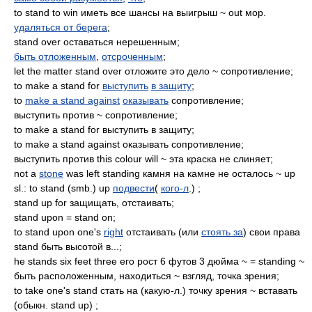
to stand to win иметь все шансы на выигрыш ~ out мор.
удаляться от берега
;
stand over оставаться нерешенным;
быть отложенным
,
отсроченным
;
let the matter stand over отложите это дело ~ сопротивление;
to make a stand for
выступить
в защиту
;
to
make a stand against
оказывать
сопротивление;
выступить против ~ сопротивление;
to make a stand for выступить в защиту;
to make a stand against оказывать сопротивление;
выступить против this colour will ~ эта краска не слиняет;
not a
stone
was left standing камня на камне не осталось ~ up
sl.: to stand (smb.) up
подвести
(
кого-л
.) ;
stand up for защищать, отстаивать;
stand upon = stand on;
to stand upon one's
right
отстаивать (или
стоять за
) свои права
stand быть высотой в...;
he stands six feet three его рост 6 футов 3 дюйма ~ = standing ~
быть расположенным, находиться ~ взгляд, точка зрения;
to take one's stand стать на (какую-л.) точку зрения ~ вставать
(обыкн. stand up) ;