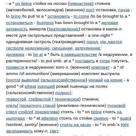
- a *
on tiptoe
стойка на носках (
гимнастика
) стоянка
(автомобилей, велосипедов) (военное)
пост
остановка,
пауза
-
to
bring
/to put/ to a *
остановить
-
to come
/to be brought/ to a *
остановиться
-
business
has been brought to a *
деловая
активность
замерла (
театроведение
) остановка в каком-л.
месте для гастрольных представлений - a one-night *
однодневная гастроль (театроведение)
город
,
где даются
гастроли
недоумение
,
смущение
,
затруднение
;
дилемма
- to
be at
a * быть
в замешательстве
/в недоумении, в
растерянности/ - to put smb. at a *
поставить
в
тупик
/смутить,
привести
в недоумение/ кого-л. (военное)
комплект
- a * of
ammo /of ammunition/ (американизм) комплект выстрела
(
охота
)
выводок
(
сельскохозяйственное
)
урожай
на корню
- a
good * of
wheat
хороший
рожай пшеницы на полях
(сельскохозяйственное)
подрост
;
травостой
,
стеблестой
(
техническое
) станина;
клеть
(
прокатного стана
) (реактивно-техническое)
пусковой
ствол
стойло
(
локомотива
) стоять - to * on
tiptoe
стоять
на
цыпочках
- to * at
attention
стоять по стойке
смирно
- to *
guard
/sentinel, sentry/ (военное)
стоять на часах
- to * in smb.'s
light
загораживать
кому-л.
свет
;