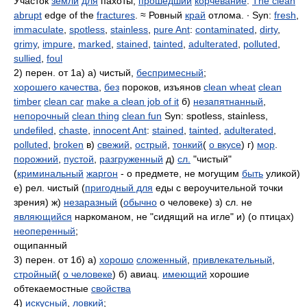
Участок
земли
для
пахоты,
прошедший
корчевание
.
The clean
abrupt
edge of the
fractures
. ≈ Ровный
край
отлома. ∙ Syn:
fresh
,
immaculate
,
spotless
,
stainless
,
pure Ant
:
contaminated
,
dirty
,
grimy
,
impure
,
marked
,
stained
,
tainted
,
adulterated
,
polluted
,
sullied
,
foul
2) перен. от 1а) а) чистый,
беспримесный
;
хорошего качества
,
без
пороков, изъянов
clean wheat
clean
timber
clean car
make a clean job of it
б)
незапятнанный
,
непорочный
clean thing
clean fun
Syn: spotless, stainless,
undefiled
,
chaste
,
innocent Ant
:
stained
,
tainted
,
adulterated
,
polluted
,
broken
в)
свежий
,
острый
,
тонкий
(
о вкусе
) г)
мор
.
порожний
,
пустой
,
разгруженный
д)
сл.
"чистый"
(
криминальный
жаргон
- о предмете, не могущим
быть
уликой)
е) рел. чистый (
пригодный для
еды с вероучительной точки
зрения) ж)
незаразный
(
обычно
о человеке) з) сл. не
являющийся
наркоманом, не "сидящий на игле" и) (о птицах)
неоперенный
;
ощипанный
3) перен. от 1б) а)
хорошо
сложенный
,
привлекательный
,
стройный
(
о человеке
) б) авиац.
имеющий
хорошие
обтекаемостные
свойства
4)
искусный
,
ловкий
;