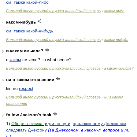
см.
также
какой-либо
Большой англо-русский и русско-английский словарь
каком-либо
>
каком-нибудь
4
см.
также
какой-нибудь
Большой англо-русский и русско-английский словарь
каком-нибудь
>
в каком смысле?
5
в
каком
смысле?: in what sense?
Большой англо-русский и русско-английский словарь
в каком смысле?
>
ни в каком отношении
6
kin no
respect
Большой англо-русский и русско-английский словарь
ни в каком
>
отношении
follow Jackson's tack
7
1)
Общая лексика:
идти по пути
,
проложенному Джексоном
,
следовать Джексону
(за Джексоном, в каком-л. вопросе и т.
п.)