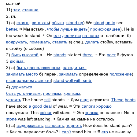
матчей
11)
тех.
станина
2. гл.
1) а)
стоять
,
вставать
(
обыкн
.
stand up
) We
stood
up to
see
better
. ≈ Мы встали,
чтобы
лучше
видеть
(
происходящее
). He is
too weak to stand. ≈ Он
еле
держится
на ногах
от слабости. б)
водружать
,
помещать
,
ставить
в) спец.
делать
стойку, вставать
в стойку (о собаке)
2)
быть
высотой
в... He
stands
six feet
three
. ≈ Его
рост
6 футов
3
дюйма
.
3) а)
быть расположенным
,
находиться
;
занимать место
б) перен.
занимать
определенное
положение
(
в социальном аспекте
)
stand well with smb.
4)
держаться
;
быть устойчивым
,
прочным
,
крепким
;
устоять
The house
still
stands. ≈ Дом
еще
держится.
These
boots
have stood
a good deal
of wear. ≈ Эти
сапоги
хорошо
послужили. This
colour
will stand. ≈ Эта
краска
не слиняет. Not a
stone
was left standing. ≈ Камня на камне не осталось.
5) а)
выдерживать
,
выносить
,
терпеть
How does he stand pain?
≈ Как он переносит боль? I
can't
stand him. ≈ Я
его
не выношу.