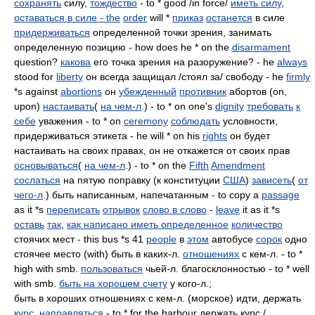
сохранять
силу,
тождество
- to * good /in force/
иметь силу
,
оставаться в силе - the
order
will *
приказ
останется
в силе
придерживаться
определенной точки зрения, занимать
определенную позицию - how does he * on the
disarmament
question?
какова
его точка зрения на разоружение? - he
always
stood for
liberty
он всегда защищал /стоял за/ свободу - he
firmly
*s against
abortions
он
убежденный
противник
абортов (on,
upon)
настаивать
(
на чем-л
.) - to * on one's
dignity
требовать
к
себе
уважения - to * on
ceremony
соблюдать
условности,
придерживаться этикета - he will * on his
rights
он будет
настаивать на своих правах, он не откажется от своих прав
основываться
(
на чем-л
.) - to * on the
Fifth
Amendment
сослаться
на пятую поправку (к конституции
США
)
зависеть
(
от
чего-л
.) быть написанным, напечатанным - to copy a
passage
as it *s
переписать
отрывок
слово в слово
-
leave
it as it *s
оставь
так
,
как написано иметь определенное
количество
стоячих мест - this bus *s 41
people
в
этом
автобусе
сорок
одно
стоячее место (with) быть в каких-л.
отношениях
с кем-л. - to *
high with smb.
пользоваться
чьей-л. благосклонностью - to * well
with smb.
быть на хорошем счету
у кого-л.;
быть в хороших отношениях с кем-л. (морское) идти, держать
курс
,
направляться
- to * for the harbour держать курс /