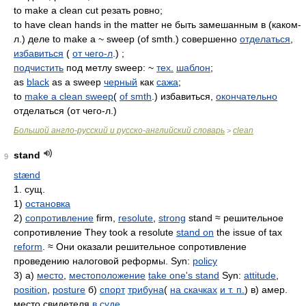
to make a clean cut резать ровно;
to have clean hands in the matter не быть замешанным в (каком-
л.) деле to make a ~ sweep (of smth.) совершенно
отделаться
,
избавиться
(
от чего-л
.) ;
подчистить
под метлу sweep: ~
тех.
шаблон
;
as
black
as a sweep
черный
как
сажа
;
to
make a clean sweep
(
of smth
.) избавиться,
окончательно
отделаться (от чего-л.)
Большой англо-русский и русско-английский словарь
clean
>
stand
9
stænd
1. сущ.
1)
остановка
2)
сопротивление
firm,
resolute
,
strong
stand ≈ решительное
сопротивление They took a resolute
stand on
the issue of tax
reform
. ≈ Они оказали решительное сопротивление
проведению налоговой реформы. Syn:
policy
3) а)
место
,
местоположение
take one's stand
Syn:
attitude
,
position
,
posture
б)
спорт
трибуна
(
на скачках
и т. п.
) в) амер.
место свидетеля
в суде