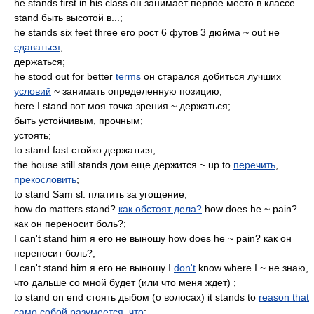
he stands first in his class он занимает первое место в классе
stand быть высотой в...;
he stands six feet three его рост 6 футов 3 дюйма ~ out не
сдаваться
;
держаться;
he stood out for better
terms
он старался добиться лучших
условий
~ занимать определенную позицию;
here I stand вот моя точка зрения ~ держаться;
быть устойчивым, прочным;
устоять;
to stand fast стойко держаться;
the house still stands дом еще держится ~ up to
перечить
,
прекословить
;
to stand Sam sl. платить за угощение;
how do matters stand?
как обстоят дела?
how does he ~ pain?
как он переносит боль?;
I can't stand him я его не выношу how does he ~ pain? как он
переносит боль?;
I can't stand him я его не выношу I
don't
know where I ~ не знаю,
что дальше со мной будет (или что меня ждет) ;
to stand on end стоять дыбом (о волосах) it stands to
reason that
само собой разумеется
,
что
;