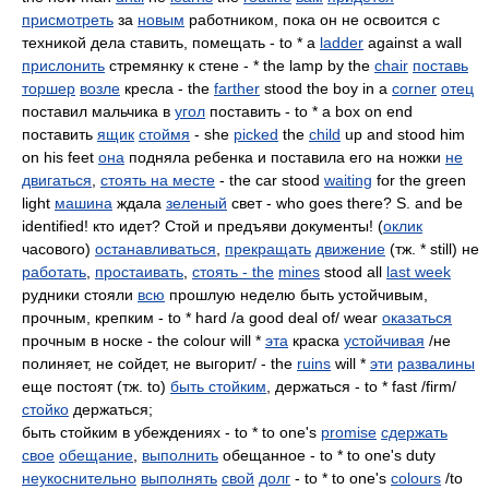
присмотреть
за
новым
работником, пока он не освоится с
техникой дела ставить, помещать - to * a
ladder
against a wall
прислонить
стремянку к стене - * the lamp by the
chair
поставь
торшер
возле
кресла - the
farther
stood the boy in a
corner
отец
поставил мальчика в
угол
поставить - to * a box on end
поставить
ящик
стоймя
- she
picked
the
child
up and stood him
on his feet
она
подняла ребенка и поставила его на ножки
не
двигаться
,
стоять на месте
- the car stood
waiting
for the green
light
машина
ждала
зеленый
свет - who goes there? S. and be
identified! кто идет? Стой и предъяви документы! (
оклик
часового)
останавливаться
,
прекращать
движение
(тж. * still) не
работать
,
простаивать
,
стоять - the
mines
stood all
last week
рудники стояли
всю
прошлую неделю быть устойчивым,
прочным, крепким - to * hard /a good deal of/ wear
оказаться
прочным в носке - the colour will *
эта
краска
устойчивая
/не
полиняет, не сойдет, не выгорит/ - the
ruins
will *
эти
развалины
еще постоят (тж. to)
быть стойким
, держаться - to * fast /firm/
стойко
держаться;
быть стойким в убеждениях - to * to one's
promise
сдержать
свое
обещание
,
выполнить
обещанное - to * to one's duty
неукоснительно
выполнять
свой
долг
- to * to one's
colours
/to