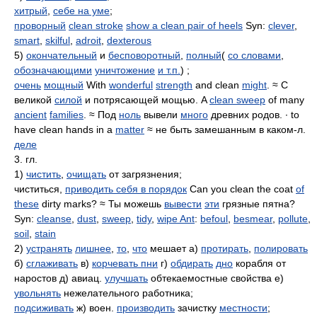
хитрый
,
себе на уме
;
проворный
clean stroke
show a clean pair of heels
Syn:
clever
,
smart
,
skilful
,
adroit
,
dexterous
5)
окончательный
и
бесповоротный
,
полный
(
со словами
,
обозначающими
уничтожение
и т.п.
) ;
очень
мощный
With
wonderful
strength
and clean
might
. ≈ С
великой
силой
и потрясающей мощью. A
clean sweep
of many
ancient
families
. ≈ Под
ноль
вывели
много
древних родов. ∙ to
have clean hands in a
matter
≈ не быть замешанным в каком-л.
деле
3. гл.
1)
чистить
,
очищать
от загрязнения;
чиститься,
приводить себя в порядок
Can you clean the coat
of
these
dirty marks? ≈ Ты можешь
вывести
эти
грязные пятна?
Syn:
cleanse
,
dust
,
sweep
,
tidy
,
wipe Ant
:
befoul
,
besmear
,
pollute
,
soil
,
stain
2)
устранять
лишнее
,
то
,
что
мешает а)
протирать
,
полировать
б)
сглаживать
в)
корчевать пни
г)
обдирать
дно
корабля от
наростов д) авиац.
улучшать
обтекаемостные свойства е)
увольнять
нежелательного работника;
подсиживать
ж) воен.
производить
зачистку
местности
;