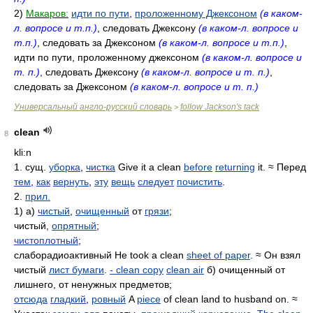
2)
Макаров:
идти по пути
,
проложенному Джексоном
(в каком-
л. вопросе и т.п.)
, следовать Джексону
(в каком-л. вопросе и
т.п.)
, следовать за Джексоном
(в каком-л. вопросе и т.п.)
,
идти по пути, проложенному джексоном
(в каком-л. вопросе и
т. п.)
, следовать Джексону
(в каком-л. вопросе и т. п.)
,
следовать за Джексоном
(в каком-л. вопросе и т. п.)
Универсальный англо-русский словарь
follow Jackson's tack
>
clean
8
kli:n
1. сущ.
уборка
,
чистка
Give it a clean
before
returning
it. ≈ Перед
тем
,
как
вернуть
,
эту
вещь
следует
почистить
.
2.
прил.
1) а)
чистый
,
очищенный
от
грязи
;
чистый,
опрятный
;
чистоплотный
;
слаборадиоактивный He took a clean
sheet of paper
. ≈ Он взял
чистый
лист бумаги
.
-
clean copy
clean air
б) очищенный от
лишнего, от ненужных предметов;
отсюда
гладкий
,
ровный
A
piece
of clean land to husband on. ≈