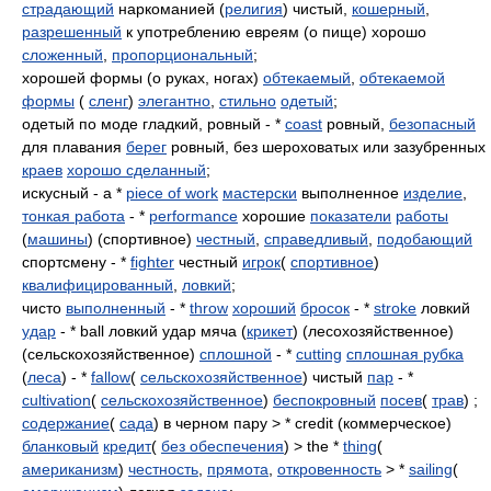
страдающий
наркоманией (
религия
) чистый,
кошерный
,
разрешенный
к употреблению евреям (о пище) хорошо
сложенный
,
пропорциональный
;
хорошей формы (о руках, ногах)
обтекаемый
,
обтекаемой
формы
(
сленг
)
элегантно
,
стильно
одетый
;
одетый по моде гладкий, ровный - *
coast
ровный,
безопасный
для плавания
берег
ровный, без шероховатых или зазубренных
краев
хорошо сделанный
;
искусный - a *
piece of work
мастерски
выполненное
изделие
,
тонкая работа
- *
performance
хорошие
показатели
работы
(
машины
) (спортивное)
честный
,
справедливый
,
подобающий
спортсмену - *
fighter
честный
игрок
(
спортивное
)
квалифицированный
,
ловкий
;
чисто
выполненный
- *
throw
хороший
бросок
- *
stroke
ловкий
удар
- * ball ловкий удар мяча (
крикет
) (лесохозяйственное)
(сельскохозяйственное)
сплошной
- *
cutting
сплошная рубка
(
леса
) - *
fallow
(
сельскохозяйственное
) чистый
пар
- *
cultivation
(
сельскохозяйственное
)
беспокровный
посев
(
трав
) ;
содержание
(
сада
) в черном пару > * crеdit (коммерческое)
бланковый
кредит
(
без обеспечения
) > the *
thing
(
американизм
)
честность
,
прямота
,
откровенность
> *
sailing
(