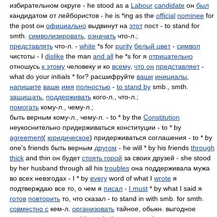
избирательном округе - he stood as a
Labour
candidate
он
был
кандидатом от лейбористов - he is *ing as the
official
nominee
for
the post он
официально
выдвинут на
этот
пост - to stand for
smth.
символизировать
,
означать
что-л.;
представлять
что-л. -
white
*s for
purity
белый цвет
-
символ
чистоты - I
dislike
the man
and all
he *s for я
отрицательно
отношусь
к этому
человеку и ко
всему
,
что он
представляет
-
what do your initials * for? расшифруйте
ваши
инициалы
,
напишите
ваше
имя
полностью
-
to stand by
smb., smth.
защищать
,
поддерживать
кого-л., что-л.;
помогать
кому-л., чему-л.;
быть верным кому-л., чему-л. - to * by the
Constitution
неукоснительно придерживаться конституции - to * by
agreement
(
юридическое
) придерживаться соглашения - to * by
one's friends быть верным
другом
- he will * by his friends
through
thick
and thin он будет
стоять горой
за своих друзей - she stood
by her husband through all his
troubles
она поддерживала мужа
во всех невзгодах - I * by
every
word of what I
wrote
я
подтверждаю все то, о чем я
писал
-
I must
* by what I said я
готов
повторить
то, что сказал - to stand in with smb. for smth.
совместно с
кем-л.
организовать
тайное, обыкн. выгодное