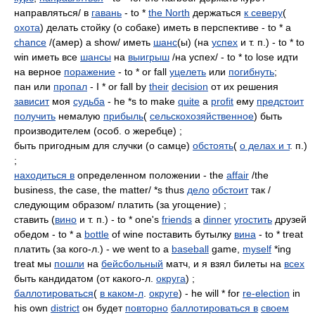
направляться/ в
гавань
- to *
the North
держаться
к северу
(
охота
) делать стойку (о собаке) иметь в перспективе - to * a
chance
/(амер) a show/ иметь
шанс
(ы) (на
успех
и т. п.) - to * to
win иметь все
шансы
на
выигрыш
/на успех/ - to * to lose идти
на верное
поражение
- to * or fall
уцелеть
или
погибнуть
;
пан или
пропал
- I * or fall by
their
decision
от их решения
зависит
моя
судьба
- he *s to make
quite
a
profit
ему
предстоит
получить
немалую
прибыль
(
сельскохозяйственное
) быть
производителем (особ. о жеребце) ;
быть пригодным для случки (о самце)
обстоять
(
о делах и т
. п.)
;
находиться в
определенном положении - the
affair
/the
business, the case, the matter/ *s thus
дело
обстоит
так /
следующим образом/ платить (за угощение) ;
ставить (
вино
и т. п.) - to * one's
friends
a
dinner
угостить
друзей
обедом - to * a
bottle
of wine поставить бутылку
вина
- to * treat
платить (за кого-л.) - we went to a
baseball
game,
myself
*ing
treat мы
пошли
на
бейсбольный
матч, и я взял билеты на
всех
быть кандидатом (от какого-л.
округа
) ;
баллотироваться
(
в каком-л
.
округе
) - he will * for
re-election
in
his own
district
он будет
повторно
баллотироваться в
своем