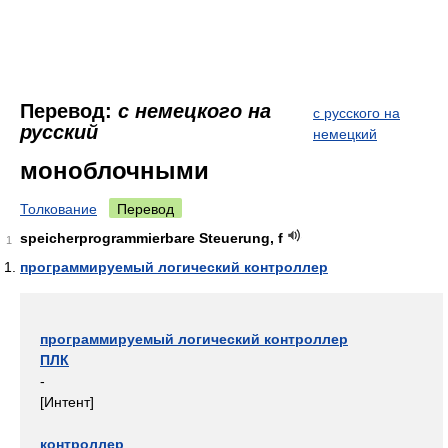
Перевод:
с немецкого на
с русского на
русский
немецкий
моноблочными
Толкование
Перевод
speicherprogrammierbare Steuerung, f
1
программируемый логический контроллер
программируемый логический контроллер
ПЛК
-
[Интент]
контроллер