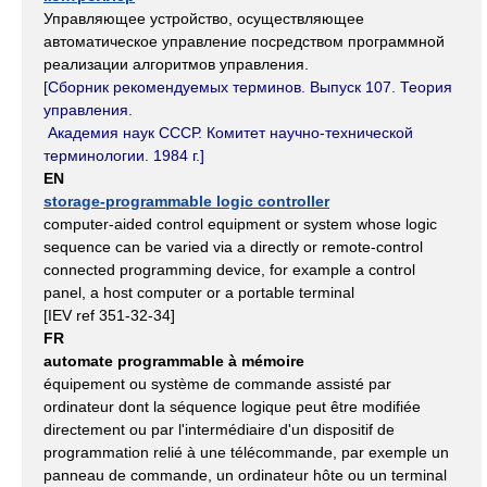
Управляющее устройство, осуществляющее
автоматическое управление посредством программной
реализации алгоритмов управления.
[Сборник рекомендуемых терминов. Выпуск 107.
Теория
управления.
Академия наук СССР. Комитет научно-технической
терминологии. 1984 г.]
EN
storage-programmable logic controller
computer-aided control equipment or system whose logic
sequence can be varied via a directly or remote-control
connected programming device, for example a control
panel, a host computer or a portable terminal
[IEV ref 351-32-34]
FR
automate programmable à mémoire
équipement ou système de commande assisté par
ordinateur dont la séquence logique peut être modifiée
directement ou par l'intermédiaire d'un dispositif de
programmation relié à une télécommande, par exemple un
panneau de commande, un ordinateur hôte ou un terminal