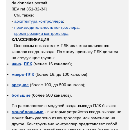
de données portatif
[IEV ref 351-32-34]
См. также:
-
архитектура контроллера
;
-
производительность контроллера
;
-
время реакции контроллера
;
КЛАССИФИКАЦИЯ
Основным показателем ПЛК является количество
каналов ввода-вывода. По этому признаку ПЛК делятся
на следующие группы:
нано
-
ПЛК
(менее 16 каналов);
микро-ПЛК
(более 16, до 100 каналов);
средние
(более 100, до 500 каналов);
большие
(более 500 каналов).
По расположению модулей ввода-вывода ПЛК бывают:
моноблочными
- в которых устройство ввода-вывода не
может быть удалено из контроллера или заменено на
другое. Конструктивно контроллер представляет собой