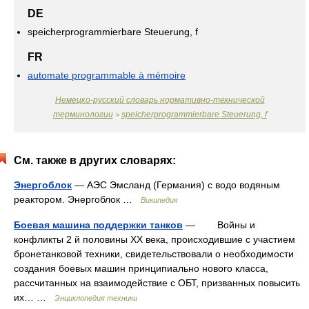
DE
speicherprogrammierbare Steuerung, f
FR
automate programmable à mémoire
Немецко-русский словарь нормативно-технической
терминологии
speicherprogrammierbare Steuerung, f
>
См. также в других словарях:
Энергоблок
— АЭС Эмсланд (Германия) с водо водяным
реактором. Энергоблок …
Википедия
Боевая машина поддержки танков
— Войны и
конфликты 2 й половины ХХ века, происходившие с участием
бронетанковой техники, свидетельствовали о необходимости
создания боевых машин принципиально нового класса,
рассчитанных на взаимодействие с ОБТ, призванных повысить
их… …
Энциклопедия техники