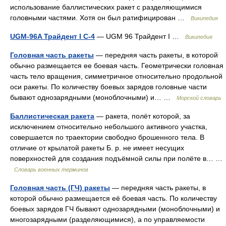
использование баллистических ракет с разделяющимися
головными частями. Хотя он был ратифицирован …
Википедия
UGM-96A Трайдент I С-4
— UGM 96 Трайдент I …
Википедия
Головная часть ракеты
— передняя часть ракеты, в которой
обычно размещается ее боевая часть. Геометрически головная
часть тело вращения, симметричное относительно продольной
оси ракеты. По количеству боевых зарядов головные части
бывают однозарядными (моноблочными) и… …
Морской словарь
Баллистическая ракета
— ракета, полёт которой, за
исключением относительно небольшого активного участка,
совершается по траектории свободно брошенного тела. В
отличие от крылатой ракеты Б. р. не имеет несущих
поверхностей для создания подъёмной силы при полёте в… …
Словарь военных терминов
Головная часть (ГЧ) ракеты
— передняя часть ракеты, в
которой обычно размещается её боевая часть. По количеству
боевых зарядов ГЧ бывают однозарядными (моноблочными) и
многозарядными (разделяющимися), а по управляемости