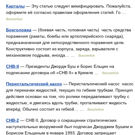
Карталы
— Эту статью следует викифицировать. Пожалуйста,
оформите её согласно правилам оформления статей. Го …
Википедия
Боеголовка
— (боевая часть, головная часть) часть средства
поражения (ракеты, бомбы или артиллерийского снаряда),
предназначенная для непосредственного поражения цели.
Конструктивно состоит из корпуса, заряда, взрывателя с
механизмом подрыва, иногда… …
Википедия
СНВ-II
— Президенты Джордж Буш и Борис Ельцин на
подписании договора об «СНВ II» в Кремле …
Википедия
Перистальтический насос
— Перистальтический насос насос
для перекачки жидкостей, текущих по гибким трубкам. Принцип
действия основан на том, что ролики передавливают трубку с
жидкостью, и двигаясь вдоль трубки, проталкивают жидкость
вперёд. Обычно состоит из гибкой… …
Википедия
СНВ-2
— СНВ II, Договор о сокращении стратегических
наступательных вооружений был подписан Джорджем Бушем и
Борисом Ельциным в январе 1993. Договор запрещает