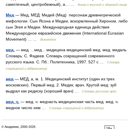
самотечный, центробежный), а… …
Книга о вкусной и здоровой пище
Мед
— Мед, МЕД: Медей (Мед) персонаж древнегреческой
мифологии. Сын Ясона и Медеи, вскормленный Хироном, либо
сын Эгея и Медеи. Международная единица действия
Международное евразийское движение (International Eurasian
Movement) … …
Википедия
мед.
— мед. ...мед... медицина медицинский мед. мед. медаль
Словарь: С. Фадеев. Словарь сокращений современного
русского языка. С. Пб.: Политехника, 1997. 527 с …
Словарь
сокращений и аббревиатур
мед
— МЕД, а, м. 1. Медицинский институт (один из трех
московских). Первый мед. 2. Медик, врач. Крутой мед: зуб
выдрал как редиску (хороший врач) …
Словарь русского арго
мед. ч.
— мед. ч. медчасть медицинская часть мед. мед. ч.
медное число хим …
Словарь сокращений и аббревиатур
© Академик, 2000-2026
18+