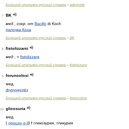
Большой итальяно-русский словарь
adenoide
>
BK
7
мед.
,
сокр. от
Bacillo
di Koch
палочка Коха
Большой итальяно-русский словарь
BK
>
fistolizzarsi
8
мед.
; =
fistolizzare
Большой итальяно-русский словарь
fistolizzarsi
>
foruncolosi
9
мед.
фурункулёз
Большой итальяно-русский словарь
foruncolosi
>
glicosuria
10
мед.
(
произн g-li
)
f гликозурия, гликурия