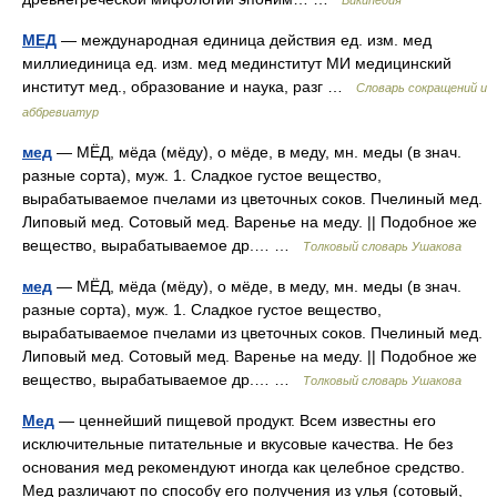
Википедия
МЕД
— международная единица действия ед. изм. мед
миллиединица ед. изм. мед мединститут МИ медицинский
институт мед., образование и наука, разг …
Словарь сокращений и
аббревиатур
мед
— МЁД, мёда (мёду), о мёде, в меду, мн. меды (в знач.
разные сорта), муж. 1. Сладкое густое вещество,
вырабатываемое пчелами из цветочных соков. Пчелиный мед.
Липовый мед. Сотовый мед. Варенье на меду. || Подобное же
вещество, вырабатываемое др.… …
Толковый словарь Ушакова
мед
— МЁД, мёда (мёду), о мёде, в меду, мн. меды (в знач.
разные сорта), муж. 1. Сладкое густое вещество,
вырабатываемое пчелами из цветочных соков. Пчелиный мед.
Липовый мед. Сотовый мед. Варенье на меду. || Подобное же
вещество, вырабатываемое др.… …
Толковый словарь Ушакова
Мед
— ценнейший пищевой продукт. Всем известны его
исключительные питательные и вкусовые качества. Не без
основания мед рекомендуют иногда как целебное средство.
Мед различают по способу его получения из улья (сотовый,