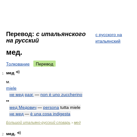
Перевод:
с итальянского
с русского на
на русский
итальянский
мед.
Толкование
Перевод
мед
1
м.
miele
не мед
разг.
—
non è uno zuccherino
••
мед Медович
—
persona
tutta miele
не мед
—
è una cosa indigesta
Большой итальяно-русский словарь
мед
>
мед.
2