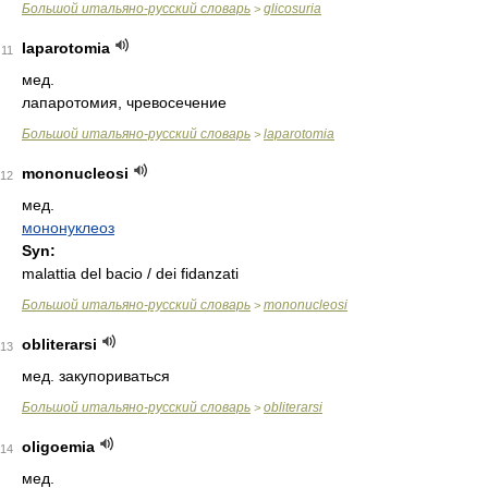
Большой итальяно-русский словарь
glicosuria
>
laparotomia
11
мед.
лапаротомия, чревосечение
Большой итальяно-русский словарь
laparotomia
>
mononucleosi
12
мед.
мононуклеоз
Syn:
malattia del bacio / dei fidanzati
Большой итальяно-русский словарь
mononucleosi
>
obliterarsi
13
мед. закупориваться
Большой итальяно-русский словарь
obliterarsi
>
oligoemia
14
мед.