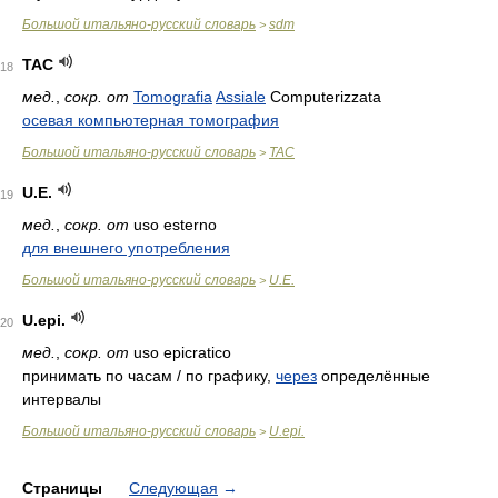
Большой итальяно-русский словарь
sdm
>
TAC
18
мед.
,
сокр. от
Tomografia
Assiale
Computerizzata
осевая компьютерная томография
Большой итальяно-русский словарь
TAC
>
U.E.
19
мед.
,
сокр. от
uso esterno
для внешнего употребления
Большой итальяно-русский словарь
U.E.
>
U.epi.
20
мед.
,
сокр. от
uso epicratico
принимать по часам / по графику,
через
определённые
интервалы
Большой итальяно-русский словарь
U.epi.
>
Страницы
Следующая
→