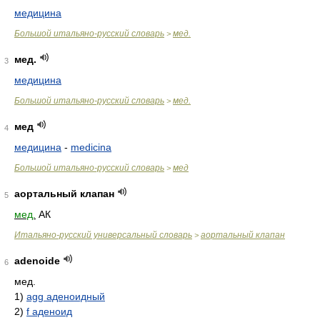
медицина
Большой итальяно-русский словарь
мед.
>
мед.
3
медицина
Большой итальяно-русский словарь
мед.
>
мед
4
медицина
-
medicina
Большой итальяно-русский словарь
мед
>
аортальный клапан
5
мед.
АК
Итальяно-русский универсальный словарь
аортальный клапан
>
adenoide
6
мед.
1)
agg аденоидный
2)
f аденоид