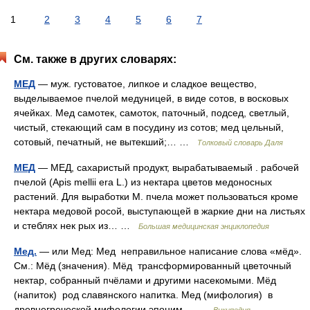
1
2
3
4
5
6
7
См. также в других словарях:
МЕД
— муж. густоватое, липкое и сладкое вещество,
выделываемое пчелой медуницей, в виде сотов, в восковых
ячейках. Мед самотек, самоток, паточный, подсед, светлый,
чистый, стекающий сам в посудину из сотов; мед цельный,
сотовый, печатный, не вытекший;… …
Толковый словарь Даля
МЕД
— МЕД, сахаристый продукт, вырабатываемый . рабочей
пчелой (Apis mellii era L.) из нектара цветов медоносных
растений. Для выработки М. пчела может пользоваться кроме
нектара медовой росой, выступающей в жаркие дни на листьях
и стеблях нек рых из… …
Большая медицинская энциклопедия
Мед.
— или Мед: Мед неправильное написание слова «мёд».
См.: Мёд (значения). Мёд трансформированный цветочный
нектар, собранный пчёлами и другими насекомыми. Мёд
(напиток) род славянского напитка. Мед (мифология) в
древнегреческой мифологии эпоним… …