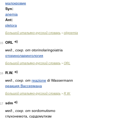
малокровие
Syn:
anemia
Ant:
pletora
Большой итальяно-русский словарь
oligoemia
>
ORL
15
мед.
,
сокр. от
otorinolaringoiatria
оториноларингология
Большой итальяно-русский словарь
ORL
>
R.W.
16
мед.
,
сокр. от
reazione
di Wassermann
реакция Вассермана
Большой итальяно-русский словарь
R.W.
>
sdm
17
мед.
,
сокр. от
sordomutismo
глухонемота, сурдомутизм