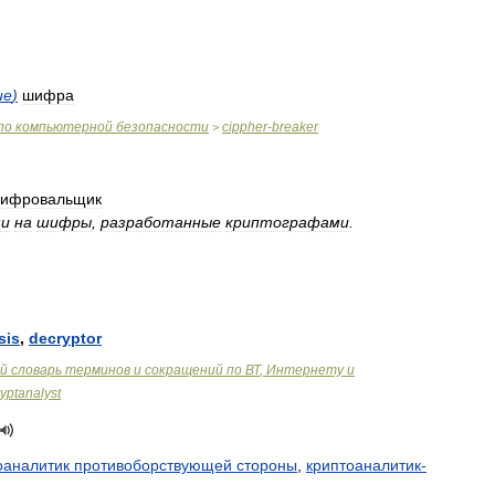
ие
)
шифра
по
компьютерной
безопасности
cippher
-
breaker
>
ифровальщик
ми
на
шифры
,
разработанные
криптографами
.
sis
,
decryptor
й
словарь
терминов
и
сокращений
по
ВТ
,
Интернету
и
ryptanalyst
оаналитик
противоборствующей
стороны
,
криптоаналитик
-