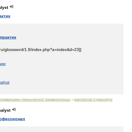
lyst
актик
практик
ru
/
glossword
/
1
.
8
/
index
.
php
?
a
=
index
&
d
=
23
]]
ции
nalyst
нормативно
-
технической
терминологии
operational
cryptanalyst
>
nalyst
офессионал