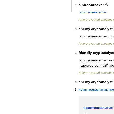
cipher
-
breaker
2
криптоаналитик
Англо
-
русский
словарь
enemy
cryptanalyst
3
криптоаналитик
-
про
Англо
-
русский
словарь
friendly
cryptanalys
4
криптоаналитик
,
не
"
дружественный
"
кр
Англо
-
русский
словарь
enemy
cryptanalyst
5
криптоаналитик
пр
криптоаналитик
—