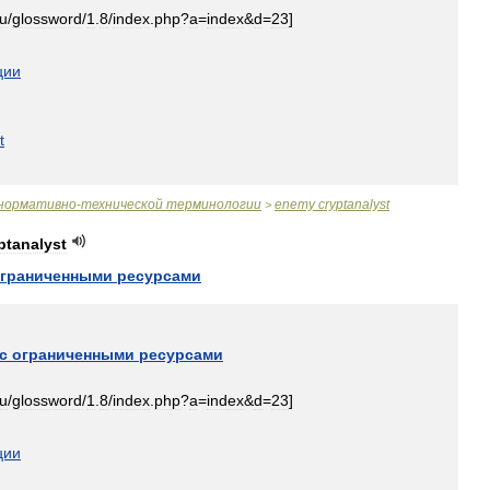
ru
/
glossword
/
1
.
8
/
index
.
php
?
a
=
index
&
d
=
23
]
ции
t
нормативно
-
технической
терминологии
enemy
cryptanalyst
>
ptanalyst
граниченными
ресурсами
с
ограниченными
ресурсами
ru
/
glossword
/
1
.
8
/
index
.
php
?
a
=
index
&
d
=
23
]
ции