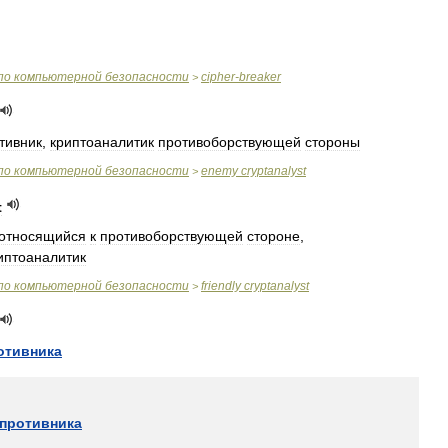
по
компьютерной
безопасности
cipher
-
breaker
>
тивник
,
криптоаналитик
противоборствующей
стороны
по
компьютерной
безопасности
enemy
cryptanalyst
>
t
относящийся
к
противоборствующей
стороне
,
иптоаналитик
по
компьютерной
безопасности
friendly
cryptanalyst
>
отивника
противника