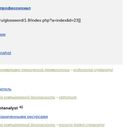
профессионал
ru
/
glossword
/
1
.
8
/
index
.
php
?
a
=
index
&
d
=
23
]]
ции
nalyst
нормативно
-
технической
терминологии
professional
cryptanalyst
>
итель
по
компьютерной
безопасности
cipherpunk
>
ptanalyst
граниченными
ресурсами
по
компьютерной
безопасности
resource
-
limited
cryptanalyst
>