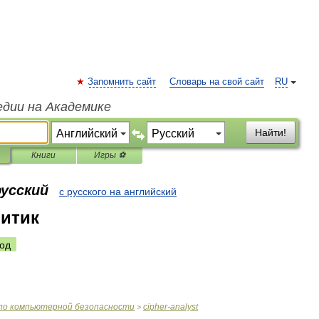
Запомнить сайт
Словарь на свой сайт
RU
едии на Академике
Найти!
Книги
Игры ⚽
русский
с русского на английский
итик
од
по
компьютерной
безопасности
cipher
-
analyst
>