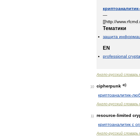
криптоаналитик
-
—
[[
http:
//
www
.
rfcmd
.
Тематики
защита
информа
EN
professional
crypta
Англо
-
русский
словарь
cipherpunk
10
криптоаналитик
-
люб
Англо
-
русский
словарь
resource
-
limited
cry
11
криптоаналитик
с
о
Англо
-
русский
словарь