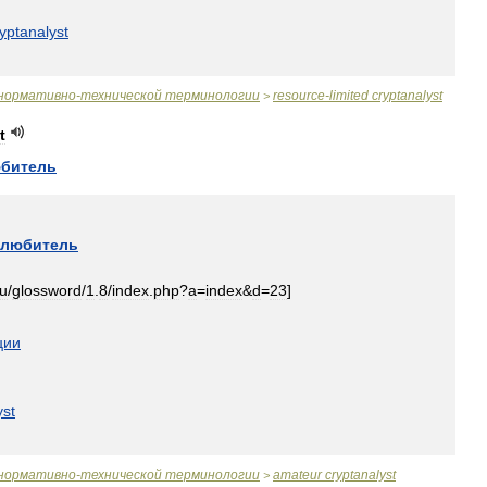
yptanalyst
нормативно
-
технической
терминологии
resource
-
limited
cryptanalyst
>
t
битель
любитель
ru
/
glossword
/
1
.
8
/
index
.
php
?
a
=
index
&
d
=
23
]
ции
yst
нормативно
-
технической
терминологии
amateur
cryptanalyst
>