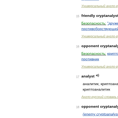
Универсальный
англо
-
р
friendly
cryptanalys
15
Безопасность:
"
друж
противоборствующе
Универсальный
англо
-
р
opponent
cryptanal
16
Безопасность:
крипт
противник
Универсальный
англо
-
р
analyst
17
аналитик
;
криптоан
криптоаналитик
Англо
-
русский
словарь
opponent
cryptanal
18
(
enemy
cryptoanalys