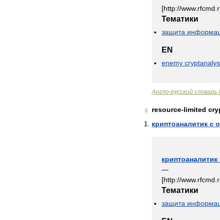
[
http:
//
www
.
rfcmd
.
Тематики
защита
информа
EN
enemy
cryptanalys
Англо
-
русский
словарь
resource
-
limited
cry
6
криптоаналитик
с
о
криптоаналитик
—
[
http:
//
www
.
rfcmd
.
Тематики
защита
информа