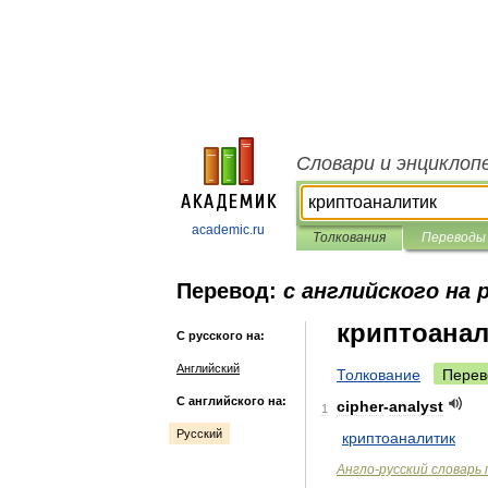
Словари и энциклоп
academic.ru
Толкования
Переводы
Перевод:
с английского на 
криптоанал
С русского на:
Английский
Толкование
Перев
С английского на:
cipher
-
analyst
1
Русский
криптоаналитик
Англо
-
русский
словарь