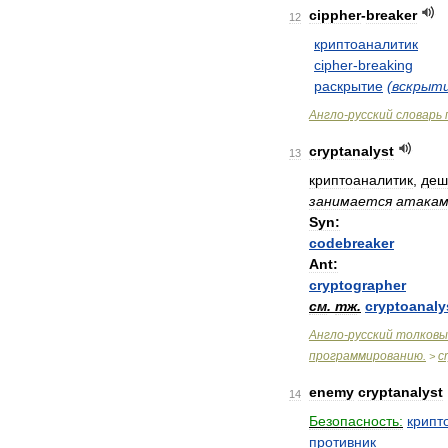
cippher
-
breaker
12
криптоаналитик
cipher
-
breaking
раскрытие
(
вскрыт
Англо
-
русский
словарь
cryptanalyst
13
криптоаналитик
,
деш
занимается
атака
Syn:
codebreaker
Ant:
cryptographer
см
.
тж
.
cryptoanaly
Англо
-
русский
толковы
программированию
.
c
>
enemy
cryptanalyst
14
Безопасность:
крипт
противник