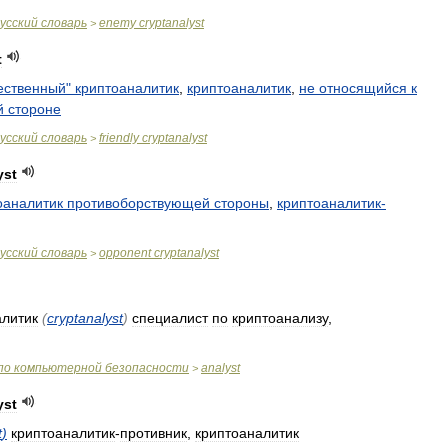
усский
словарь
enemy
cryptanalyst
>
t
ественный
"
криптоаналитик
,
криптоаналитик
,
не
относящийся
к
й
стороне
усский
словарь
friendly
cryptanalyst
>
yst
оаналитик
противоборствующей
стороны
,
криптоаналитик
-
усский
словарь
opponent
cryptanalyst
>
алитик
(
cryptanalyst
)
специалист
по
криптоанализу
,
по
компьютерной
безопасности
analyst
>
yst
t
)
криптоаналитик
-
противник
,
криптоаналитик