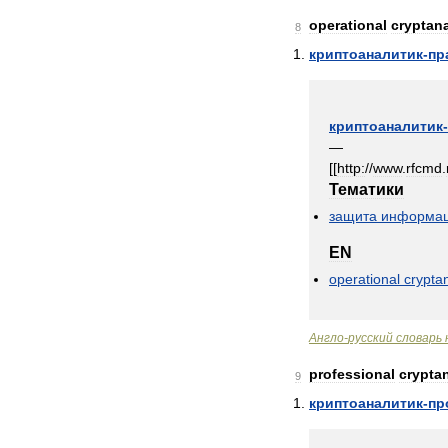
operational
cryptana
8
криптоаналитик
-
пр
криптоаналитик
-
—
[[
http:
//
www
.
rfcmd
.
Тематики
защита
информа
EN
operational
crypta
Англо
-
русский
словарь
professional
crypta
9
криптоаналитик
-
пр