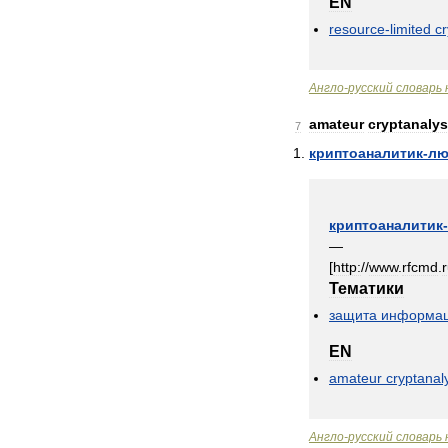
EN
resource
-
limited
cr
Англо
-
русский
словарь
amateur
cryptanalys
7
криптоаналитик
-
лю
криптоаналитик
-
—
[
http:
//
www
.
rfcmd
.
Тематики
защита
информа
EN
amateur
cryptanal
Англо
-
русский
словарь