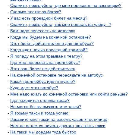
-
Скажите, пожалуйста, где мне пересесть на восьмерку?
-
Сколько платят за багаж?
-
У вас есть проездной билет на месяц?
-
Скажите, пожалуйста, как мне попасть на улицу...?
-
Вам надо пересесть на четверку
-
Когда мы будем на конечной остановке?
-
Этот билет действителен и для автобуса?
-
Когда идет ночью последний трамвай?
-
Я попаду на этом трамвае к театру?
-
Где мне пересесть на троллейбус?
-
Этот ваш билет не действителен
-
На конечной остановке пересядьте на автобус
-
Какой троллейбус идет к музею?
-
Куда идет этот автобус?
-
Мне надо ехать до конечной остановки или сойти раньше?
-
Где находится стоянка такси?
-
Не могли бы вы вызвать мне такси?
-
Я возьму такси и тогда успею
-
Закажите мне такси на восемь часов к гостинице
-
Нам не остается ничего другого, как взять такси
-
На такси мы доедем туда быстро