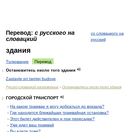
Перевод:
с русского на
со словацкого на
словацкий
русский
здания
Толкование
Перевод
Остановитесь около того здания
1
Zastavte pri tamtej budove
Русско-словацкий разговорник
Остановитесь около того здания
>
ГОРОДСКОЙ ТРАНСПОРТ
2
-
На каком трамвае я могу добраться до вокзала?
-
Где находится ближайшая трамвайная остановка?
-
Этот билет действителен и при пересадке?
-
Уже идет ваш трамвай
-
Вы едете тоже?