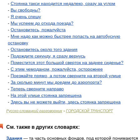
-
Стоянка такси находится недалеко, сразу за углом
-
Вы свободны?
-
Я очень спешу
-
Мы успеем до отхода поезда?
-
Остановитесь, пожалуйста
-
Мне надо как можно быстрее попасть на автобусную
остановку
-
Остановитесь около того здания
-
Подождите секунду, я сразу вернусь
-
Поместится этот большой сверток на заднее сиденье?
-
С этим чемоданом, пожалуйста, осторожнее
-
Поезжайте прямо, а потом сверните на второй улице
-
За сколько минут мы доедем до аэропорта?
-
Теперь сверните направо
-
На этой улице стоянка запрещена
-
Здесь вы не можете выйти, здесь стоянка запрещена
Русско-словацкий разговорник
ГОРОДСКОЙ ТРАНСПОРТ
>
См. также в других словарях:
Здания
— та часть основных фондов, под которой понимаются