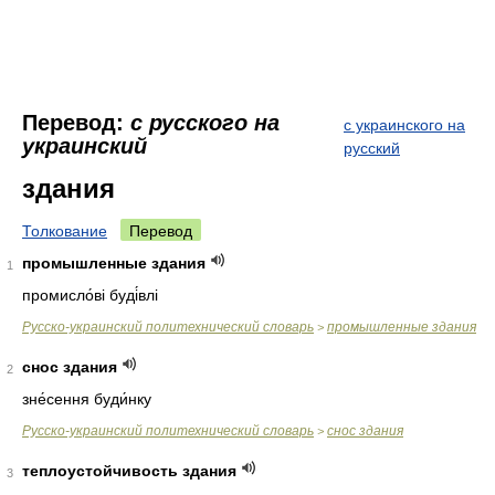
Перевод:
с русского на
с украинского на
украинский
русский
здания
Толкование
Перевод
промышленные здания
1
промисло́ві буді́влі
Русско-украинский политехнический словарь
промышленные здания
>
снос здания
2
зне́сення буди́нку
Русско-украинский политехнический словарь
снос здания
>
теплоустойчивость здания
3