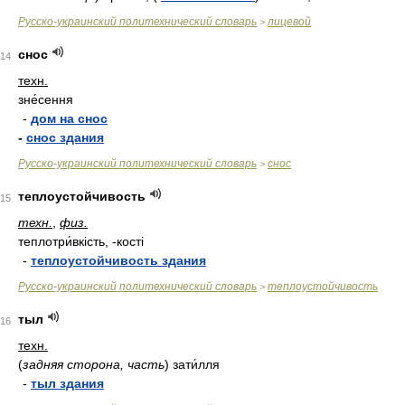
Русско-украинский политехнический словарь
лицевой
>
снос
14
техн.
зне́сення
-
дом на снос
-
снос здания
Русско-украинский политехнический словарь
снос
>
теплоустойчивость
15
техн.
,
физ.
теплотри́вкість, -кості
-
теплоустойчивость здания
Русско-украинский политехнический словарь
теплоустойчивость
>
тыл
16
техн.
(
задняя сторона, часть
)
зати́лля
-
тыл здания