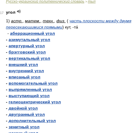
Русско-украинский политехнический словарь
тыл
>
угол
17
1)
астр.
,
матем.
,
техн.
,
физ.
(
часть плоскости между двумя
пересекающимися прямыми
)
кут, -та́
-
аберрационный угол
-
азимутальный угол
-
апертурный угол
-
брэгговский угол
-
вертикальный угол
-
внешний угол
-
внутренний угол
-
вписаный угол
-
вспомогательный угол
-
выпрямленный угол
-
выступающий угол
-
гелиоцентрический угол
-
двойной угол
-
двугранный угол
-
дополнительный угол
-
зенитный угол