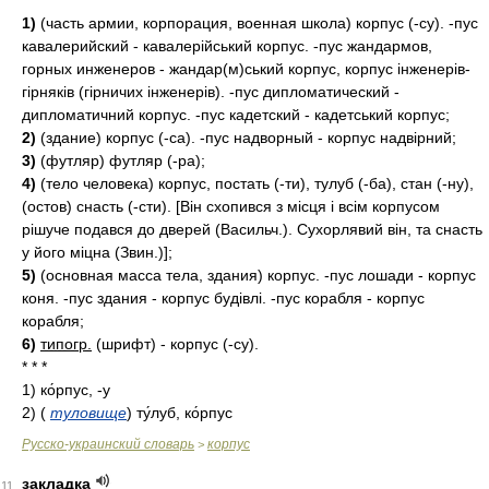
1)
(часть армии, корпорация, военная школа) корпус (-су). -пус
кавалерийский - кавалерійський корпус. -пус жандармов,
горных инженеров - жандар(м)ський корпус, корпус інженерів-
гірняків (гірничих інженерів). -пус дипломатический -
дипломатичний корпус. -пус кадетский - кадетський корпус;
2)
(здание) корпус (-са). -пус надворный - корпус надвірний;
3)
(футляр) футляр (-ра);
4)
(тело человека) корпус, постать (-ти), тулуб (-ба), стан (-ну),
(остов) снасть (-сти). [Він схопився з місця і всім корпусом
рішуче подався до дверей (Васильч.). Сухорлявий він, та снасть
у його міцна (Звин.)];
5)
(основная масса тела, здания) корпус. -пус лошади - корпус
коня. -пус здания - корпус будівлі. -пус корабля - корпус
корабля;
6)
типогр.
(шрифт) - корпус (-су).
* * *
1)
ко́рпус, -у
2)
(
туловище
)
ту́луб, ко́рпус
Русско-украинский словарь
корпус
>
закладка
11