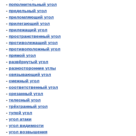
-
пополнительный угол
-
предельный угол
-
преломляющий угол
-
прилегающий угол
-
прилежащий угол
-
пространственный угол
-
противолежащий угол
-
противоположный угол
-
прямой угол
-
развёрнутый угол
-
разносторонние углы
-
связывающий угол
-
смежный угол
-
соответственный угол
-
срезанный угол
-
телесный угол
-
трёхгранный угол
-
тупой угол
-
угол атаки
-
угол видимости
-
угол возвышения