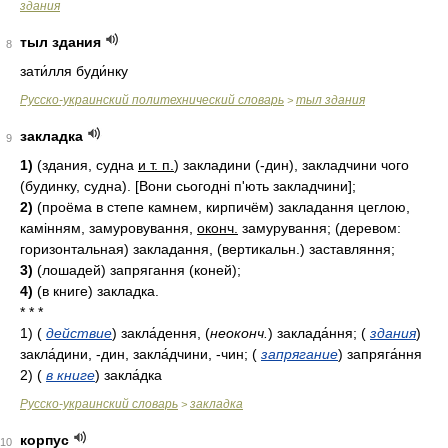
здания
тыл здания
8
зати́лля буди́нку
Русско-украинский политехнический словарь
тыл здания
>
закладка
9
1)
(здания, судна
и т. п.
) закладини (-дин), закладчини чого
(будинку, судна). [Вони сьогодні п'ють закладчини];
2)
(проёма в степе камнем, кирпичём) закладання цеглою,
камінням, замуровування,
оконч.
замурування; (деревом:
горизонтальная) закладання, (вертикальн.) заставляння;
3)
(лошадей) запрягання (коней);
4)
(в книге) закладка.
* * *
1)
(
действие
)
закла́дення,
(
неоконч.
)
заклада́ння;
(
здания
)
закла́дини, -дин, закла́дчини, -чин;
(
запрягание
)
запряга́ння
2)
(
в книге
)
закла́дка
Русско-украинский словарь
закладка
>
корпус
10