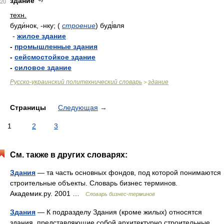
здание
20
техн.
буди́нок, -нку;
(
строение
)
буді́вля
-
жилое здание
-
промышленные здания
-
сейсмостойкое здание
-
силовое здание
Русско-украинский политехнический словарь
здание
>
Страницы
Следующая
→
1
2
3
См. также в других словарях:
Здания
— та часть основных фондов, под которой понимаются
строительные объекты. Словарь бизнес терминов.
Академик.ру. 2001 …
Словарь бизнес-терминов
Здания
— К подразделу Здания (кроме жилых) относятся
здания, представляющие собой архитектурно строительные