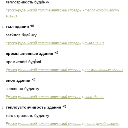
теплотри́вкість буди́нку
Русско-украинский политехнический словарь
теплоустойчивость
>
здания
тыл здания
4
зати́лля буди́нку
Русско-украинский политехнический словарь
тыл здания
>
промышленные здания
5
промисло́ві буді́влі
Русско-украинский политехнический словарь
промышленные здания
>
снос здания
6
зне́сення буди́нку
Русско-украинский политехнический словарь
снос здания
>
теплоустойчивость здания
7
теплотри́вкість буди́нку
Русско-украинский политехнический словарь
теплоустойчивость
>