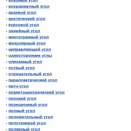
-
искомый угол
-
координатный угол
-
краевой угол
-
критический угол
-
курсовой угол
-
линейный угол
-
многогранный угол
-
модулярный угол
-
направляющий угол
-
односторонние углы
-
описанный угол
-
острый угол
-
отрицательный угол
-
параллактический угол
-
питч-угол
-
планетоцентрический угол
-
плоский угол
-
позиционный угол
-
полный угол
-
положительный угол
-
полутеневой угол
-
полярный угол