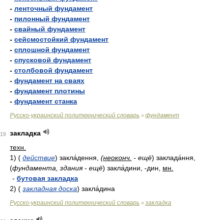
-
ленточный фундамент
-
пилонный фундамент
-
свайный фундамент
-
сейсмостойкий фундамент
-
сплошной фундамент
-
спусковой фундамент
-
столбовой фундамент
-
фундамент на сваях
-
фундамент плотины
-
фундамент станка
Русско-украинский политехнический словарь
фундамент
>
закладка
19
техн.
1)
(
действие
)
закла́дення,
(
неоконч.
- ещё
)
заклада́ння,
(
фундамента, здания - ещё
)
закла́дини, -дин,
мн.
-
бутовая закладка
2)
(
закладная доска
)
закла́дина
Русско-украинский политехнический словарь
закладка
>