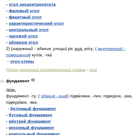
-
угол эксцентриситета
-
фазовый угол
-
фацетный угол
-
характеристический угол
-
центральный угол
-
часовой угол
-
эйлеров угол
2)
(
наружный - здания, улицы
)
ріг,
род.
ро́гу;
(
внутренний -
помещения
)
куто́к, -тка́
-
угол стены
Русско-украинский политехнический словарь
угол
>
фундамент
18
техн.
фунда́мент, -ту;
(
здания - ещё
)
підва́лини, -лин, підму́рок, -рка,
підмурі́вок, -вка
-
бетонный фундамент
-
бутовый фундамент
-
жёсткий фундамент
-
кесонный фундамент
-
консольный фундамент