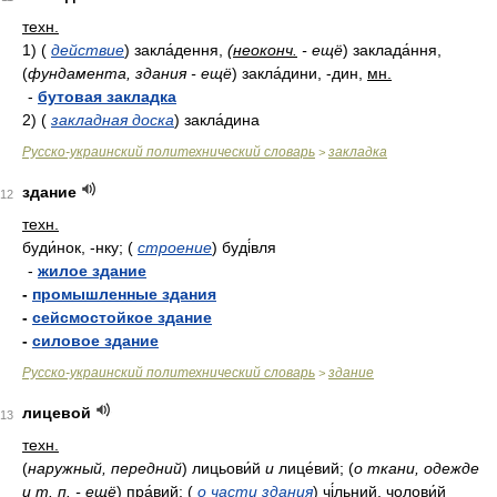
техн.
1)
(
действие
)
закла́дення,
(
неоконч.
- ещё
)
заклада́ння,
(
фундамента, здания - ещё
)
закла́дини, -дин,
мн.
-
бутовая закладка
2)
(
закладная доска
)
закла́дина
Русско-украинский политехнический словарь
закладка
>
здание
12
техн.
буди́нок, -нку;
(
строение
)
буді́вля
-
жилое здание
-
промышленные здания
-
сейсмостойкое здание
-
силовое здание
Русско-украинский политехнический словарь
здание
>
лицевой
13
техн.
(
наружный, передний
)
лицьови́й
и
лице́вий;
(
о ткани, одежде
и т. п. - ещё
)
пра́вий;
(
о части здания
)
чі́льний, чолови́й