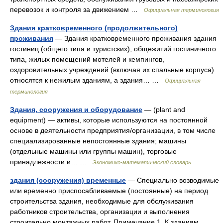
перевозок и контроля за движением …
Официальная терминология
Здания кратковременного (продолжительного)
проживания
— Здания кратковременного проживания здания
гостиниц (общего типа и туристских), общежитий гостиничного
типа, жилых помещений мотелей и кемпингов,
оздоровительных учреждений (включая их спальные корпуса)
относятся к нежилым зданиям, а здания… …
Официальная
терминология
Здания, сооружения и оборудование
— (plant and
equipment) — активы, которые используются на постоянной
основе в деятельности предприятия/организации, в том числе
специализированные непостоянные здания; машины
(отдельные машины или группы машин), торговые
принадлежности и… …
Экономико-математический словарь
здания (сооружения) временные
— Специально возводимые
или временно приспосабливаемые (постоянные) на период
строительства здания, необходимые для обслуживания
работников строительства, организации и выполнения
строительно монтажных работ. Примечание 1. К зданиям