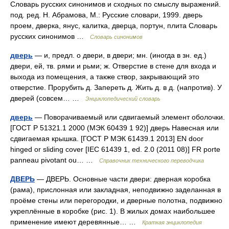
Словарь русских синонимов и сходных по смыслу выражений.
под. ред. Н. Абрамова, М.: Русские словари, 1999. дверь
проем, дверка, янус, калитка, дверца, портун, плита Словарь
русских синонимов …
Словарь синонимов
дверь
— и, предл. о двери, в двери; мн. (иногда в зн. ед.)
двери, ей, тв. рями и рьми; ж. Отверстие в стене для входа и
выхода из помещения, а также створ, закрывающий это
отверстие. Прорубить д. Запереть д. Жить д. в д. (напротив). У
дверей (совсем… …
Энциклопедический словарь
дверь
— Поворачиваемый или сдвигаемый элемент оболочки.
[ГОСТ Р 51321.1 2000 (МЭК 60439 1 92)] дверь Навесная или
сдвигаемая крышка. [ГОСТ Р МЭК 61439.1 2013] EN door
hinged or sliding cover [IEC 61439 1, ed. 2.0 (2011 08)] FR porte
panneau pivotant ou… …
Справочник технического переводчика
ДВЕРЬ
— ДВЕРЬ. Основные части двери: дверная коробка
(рама), прислонная или закладная, неподвижно заделанная в
проёме стены или перегородки, и дверные полотна, подвижно
укреплённые в коробке (рис. 1). В жилых домах наибольшее
применение имеют деревянные… …
Краткая энциклопедия