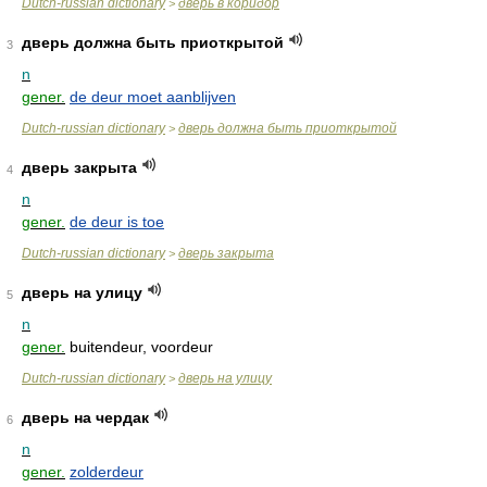
Dutch-russian dictionary
дверь в коридор
>
дверь должна быть приоткрытой
3
n
gener.
de deur moet aanblijven
Dutch-russian dictionary
дверь должна быть приоткрытой
>
дверь закрыта
4
n
gener.
de deur is toe
Dutch-russian dictionary
дверь закрыта
>
дверь на улицу
5
n
gener.
buitendeur, voordeur
Dutch-russian dictionary
дверь на улицу
>
дверь на чердак
6
n
gener.
zolderdeur