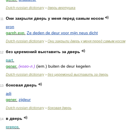
Dutch-russian dictionary
дверь-вертушка
>
Они закрыли дверь у меня перед самым носом
11
pron
garph.exp.
Ze deden de deur voor mijn neus dicht
Dutch-russian dictionary
Они закрыли дверь у меня перед самым носом
>
без церемоний выставить за дверь
12
part.
gener.
(кого-л.)
(iem.) buiten de deur kegelen
Dutch-russian dictionary
без церемоний выставить за дверь
>
боковая дверь
13
adj
gener.
zijdeur
Dutch-russian dictionary
боковая дверь
>
в дверь
14
prepos.