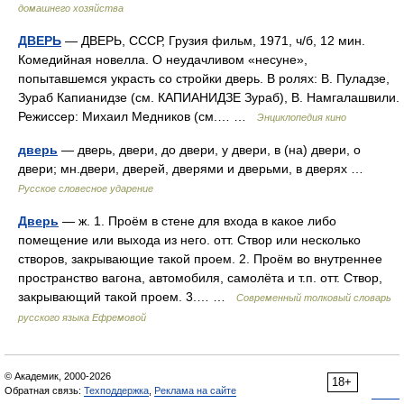
домашнего хозяйства
ДВЕРЬ
— ДВЕРЬ, СССР, Грузия фильм, 1971, ч/б, 12 мин.
Комедийная новелла. О неудачливом «несуне»,
попытавшемся украсть со стройки дверь. В ролях: В. Пуладзе,
Зураб Капианидзе (см. КАПИАНИДЗЕ Зураб), В. Намгалашвили.
Режиссер: Михаил Медников (см.… …
Энциклопедия кино
дверь
— дверь, двери, до двери, у двери, в (на) двери, о
двери; мн.двери, дверей, дверями и дверьми, в дверях …
Русское словесное ударение
Дверь
— ж. 1. Проём в стене для входа в какое либо
помещение или выхода из него. отт. Створ или несколько
створов, закрывающие такой проем. 2. Проём во внутреннее
пространство вагона, автомобиля, самолёта и т.п. отт. Створ,
закрывающий такой проем. 3.… …
Современный толковый словарь
русского языка Ефремовой
© Академик, 2000-2026
18+
Обратная связь:
Техподдержка
,
Реклама на сайте