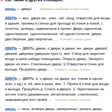
дверь
— дверь/ …
Морфемно-орфографический словарь
ДВЕРЬ
— жен. двери мн., южн., зап. вход, отверстие для входа
в здание, проемы в стенах для прохода из покоя в покой; |
полотна, затворы, навешенные в проем. Дверь одиночная,
одностворная, однополотенная, об одном полотне; двери
двустворные, двустворчатые …
Толковый словарь Даля
ДВЕРЬ
— ДВЕРЬ, двери, о двери, в двери, мн. двери, дверей,
дверям, дверями (дверьми прост.), жен. Створ для закрытия
входа в какое нибудь помещение. Открыть дверь. Запереть
двери на ключ. Стеклянные двери. || Отверстие в стене для
выхода. Прорубить дверь …
Толковый словарь Ушакова
ДВЕРЬ
— ДВЕРЬ, и, о двери, на двери, мн. (также в одном
знач. с ед.) и, ей, ями и рьми, жен. 1. Проём в стене для входа
и выхода. Прорубить д. Стоять в дверях. 2. Укрепляемая на
петлях плита (деревянная, металлическая, стеклянная),
закрывающая этот проём …
Толковый словарь Ожегова
дверь
— лень, затвори дверь, замерзнешь!, указать дверь..