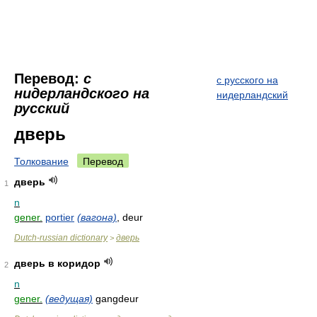
Перевод:
с
с русского на
нидерландского на
нидерландский
русский
дверь
Толкование
Перевод
дверь
1
n
gener.
portier
(вагона)
, deur
Dutch-russian dictionary
дверь
>
дверь в коридор
2
n
gener.
(ведущая)
gangdeur