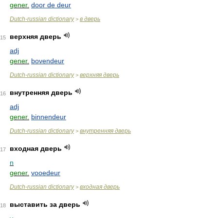
gener.
door de deur
Dutch-russian dictionary
в дверь
>
верхняя дверь
15
adj
gener.
bovendeur
Dutch-russian dictionary
верхняя дверь
>
внутренняя дверь
16
adj
gener.
binnendeur
Dutch-russian dictionary
внутренняя дверь
>
входная дверь
17
n
gener.
vooedeur
Dutch-russian dictionary
входная дверь
>
выставить за дверь
18