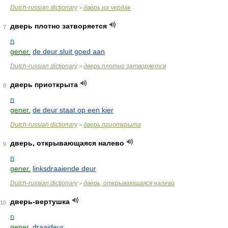
Dutch-russian dictionary
дверь на чердак
>
дверь плотно затворяется
7
n
gener.
de deur sluit goed aan
Dutch-russian dictionary
дверь плотно затворяется
>
дверь приоткрыта
8
n
gener.
de deur staat op een kier
Dutch-russian dictionary
дверь приоткрыта
>
дверь, открывающаяся налево
9
n
gener.
linksdraaiende deur
Dutch-russian dictionary
дверь, открывающаяся налево
>
дверь-вертушка
10
n
gener.
draaideur