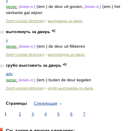
v
gener.
(кого-л.)
(iem.) de deur uit gooien,
(кого-л.)
(iem.) het
vierkante gat wijzen
Dutch-russian dictionary
выставить за дверь
>
вытолкнуть за дверь
19
v
gener.
(кого-л.)
(iem.) de deur uit flikkeren
Dutch-russian dictionary
вытолкнуть за дверь
>
грубо выставить за дверь
20
adv
gener.
(кого-л.)
(iem.) buiten de deur kegelen
Dutch-russian dictionary
грубо выставить за дверь
>
Страницы
Следующая
→
1
2
3
4
5
6
7
См. также в других словарях: