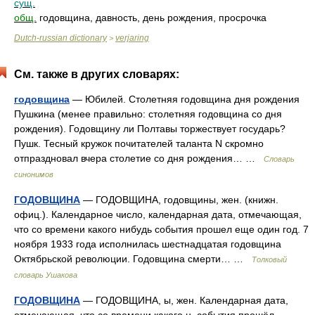
сущ.
общ.
годовщина, давность, день рождения, просрочка
Dutch-russian dictionary
verjaring
>
См. также в других словарях:
годовщина
— Юбилей. Столетняя годовщина дня рождения
Пушкина (менее правильно: столетняя годовщина со дня
рождения). Годовщину ли Полтавы торжествует государь?
Пушк. Тесный кружок почитателей таланта N скромно
отпраздновал вчера столетие со дня рождения… …
Словарь
синонимов
ГОДОВЩИНА
— ГОДОВЩИНА, годовщины, жен. (книжн.
офиц.). Календарное число, календарная дата, отмечающая,
что со времени какого нибудь события прошел еще один год. 7
ноября 1933 года исполнилась шестнадцатая годовщина
Октябрьской революции. Годовщина смерти… …
Толковый
словарь Ушакова
ГОДОВЩИНА
— ГОДОВЩИНА, ы, жен. Календарная дата,