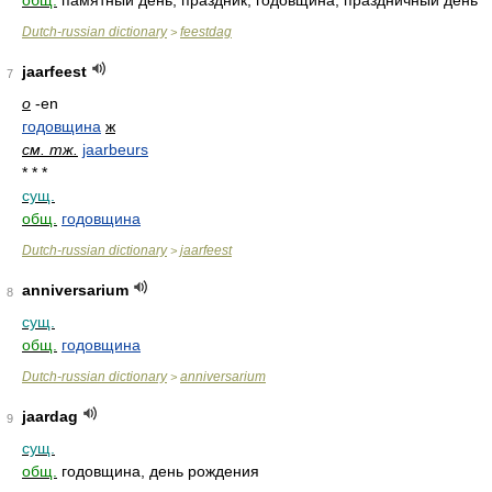
общ.
памятный день, праздник, годовщина, праздничный день
Dutch-russian dictionary
feestdag
>
jaarfeest
7
o
-en
годовщина
ж
см. тж.
jaarbeurs
* * *
сущ.
общ.
годовщина
Dutch-russian dictionary
jaarfeest
>
anniversarium
8
сущ.
общ.
годовщина
Dutch-russian dictionary
anniversarium
>
jaardag
9
сущ.
общ.
годовщина, день рождения