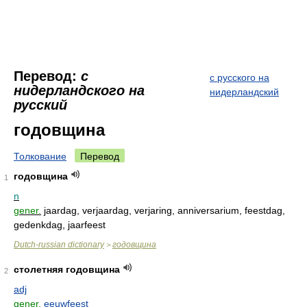
Перевод:
с
с русского на
нидерландского на
нидерландский
русский
годовщина
Толкование
Перевод
годовщина
1
n
gener.
jaardag, verjaardag, verjaring, anniversarium, feestdag,
gedenkdag, jaarfeest
Dutch-russian dictionary
годовщина
>
столетняя годовщина
2
adj
gener.
eeuwfeest