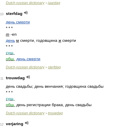
Dutch-russian dictionary
jaardag
>
sterfdag
10
день смерти
* * *
m
-en
день
м
смерти, годовщина
ж
смерти
* * *
сущ.
общ.
день смерти
Dutch-russian dictionary
sterfdag
>
trouwdag
11
день свадьбы; день венчания; годовщина свадьбы
* * *
сущ.
общ.
день регистрации брака, день свадьбы
Dutch-russian dictionary
trouwdag
>
verjaring
12