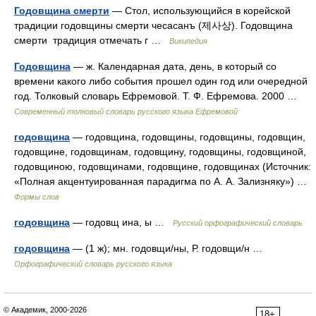
Годовщина смерти
— Стол, использующийся в корейской
традиции годовщины смерти чесасанъ (제사상). Годовщина
смерти традиция отмечать г …
Википедия
Годовщина
— ж. Календарная дата, день, в который со
времени какого либо события прошел один год или очередной
год. Толковый словарь Ефремовой. Т. Ф. Ефремова. 2000 …
Современный толковый словарь русского языка Ефремовой
годовщина
— годовщина, годовщины, годовщины, годовщин,
годовщине, годовщинам, годовщину, годовщины, годовщиной,
годовщиною, годовщинами, годовщине, годовщинах (Источник:
«Полная акцентуированная парадигма по А. А. Зализняку») …
Формы слов
годовщина
— годовщ ина, ы …
Русский орфографический словарь
годовщина
— (1 ж); мн. годовщи/ны, Р. годовщи/н …
Орфографический словарь русского языка
© Академик, 2000-2026
18+