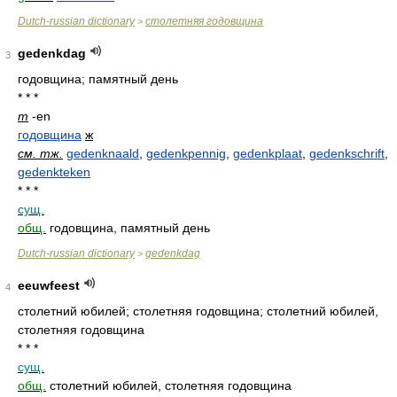
Dutch-russian dictionary
столетняя годовщина
>
gedenkdag
3
годовщина; памятный день
* * *
m
-en
годовщина
ж
см. тж.
gedenknaald
,
gedenkpennig
,
gedenkplaat
,
gedenkschrift
,
gedenkteken
* * *
сущ.
общ.
годовщина, памятный день
Dutch-russian dictionary
gedenkdag
>
eeuwfeest
4
столетний юбилей; столетняя годовщина; столетний юбилей,
столетняя годовщина
* * *
сущ.
общ.
столетний юбилей, столетняя годовщина