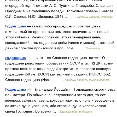
отмечающая, что со времени какого н. события прошёл
очередной год. Г. смерти А. С. Пушкина. Г. свадьбы. Славная г.
Праздник в/ на годовщину победы. Толковый словарь Ожегова.
С.И. Ожегов, Н.Ю. Шведова. 1949… …
Толковый словарь Ожегова
Годовщина
— какого либо прошедшего события день,
отмечаемый по прошествии немалого количества лет после
этого события. Иными словами, это календарный день,
совпадающий с календарным днём (число и месяц), в который
данное событие произошло в прошлом.… …
Википедия
годовщина
— , ы, ж. == Славная годовщина. патет. О
годовщине революции, образования СССР и т.п. ◘ ЦК партии
призвал всех советских людей встретить и провести славную
годовщину [50 лет ВОСР] как великий праздник. ИКПСС, 652.
Славная годовщина (Назв.… …
Толковый словарь языка Совдепии
Годовщина
— (на идише Йорцайт) Годовщина смерти отца
или матери. По обычаю, с наступлением этого дня, то есть
вечером, зажигают свечу, которая горит всю ночь и весь день в
память о душе усопшего, ибо сказано: душа человеческая
свеча Господня . Во время …
Энциклопедия иудаизма