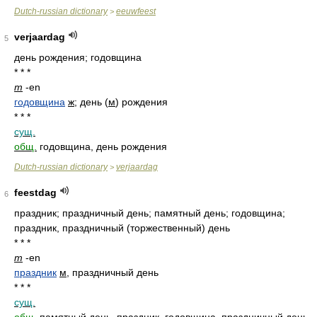
Dutch-russian dictionary
eeuwfeest
>
verjaardag
5
день рождения; годовщина
* * *
m
-en
годовщина
ж
; день
(
м
)
рождения
* * *
сущ.
общ.
годовщина, день рождения
Dutch-russian dictionary
verjaardag
>
feestdag
6
праздник; праздничный день; памятный день; годовщина;
праздник, праздничный (торжественный) день
* * *
m
-en
праздник
м
, праздничный день
* * *
сущ.