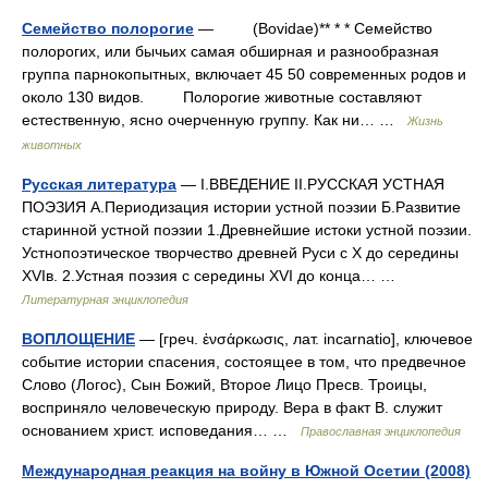
Семейство полорогие
— (Bovidae)** * * Семейство
полорогих, или бычьих самая обширная и разнообразная
группа парнокопытных, включает 45 50 современных родов и
около 130 видов. Полорогие животные составляют
естественную, ясно очерченную группу. Как ни… …
Жизнь
животных
Русская литература
— I.ВВЕДЕНИЕ II.РУССКАЯ УСТНАЯ
ПОЭЗИЯ А.Периодизация истории устной поэзии Б.Развитие
старинной устной поэзии 1.Древнейшие истоки устной поэзии.
Устнопоэтическое творчество древней Руси с X до середины
XVIв. 2.Устная поэзия с середины XVI до конца… …
Литературная энциклопедия
ВОПЛОЩЕНИЕ
— [греч. ἐνσάρκωσις, лат. incarnatio], ключевое
событие истории спасения, состоящее в том, что предвечное
Слово (Логос), Сын Божий, Второе Лицо Пресв. Троицы,
восприняло человеческую природу. Вера в факт В. служит
основанием христ. исповедания… …
Православная энциклопедия
Международная реакция на войну в Южной Осетии (2008)