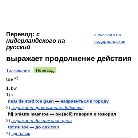
Перевод:
с
с русского на
нидерландского на
нидерландский
русский
выражает продолжение действия
Толкование
Перевод
toe
1
1.
bw
1)
к
naar de stad toe gaan
—
направиться к городу
2)
выражает продолжение действия
hij práatte maar toe — он (всё) говорил и говорил
3)
выражает достижение цели
tot nu toe
—
до сих пор
4)
вдобавок