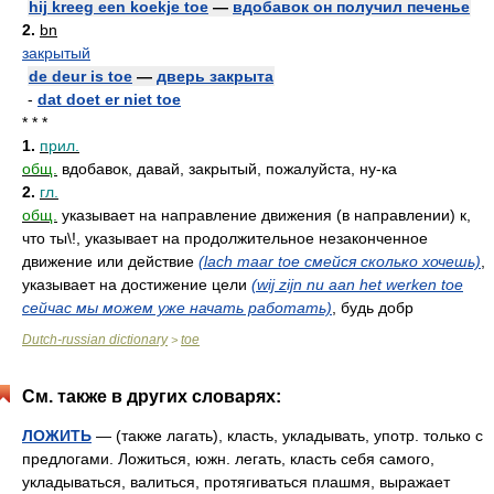
hij kreeg een koekje toe
—
вдобавок он получил печенье
2.
bn
закрытый
de deur is toe
—
дверь закрыта
-
dat doet er niet toe
* * *
1.
прил.
общ.
вдобавок, давай, закрытый, пожалуйста, ну-ка
2.
гл.
общ.
указывает на направление движения (в направлении) к,
что ты\!, указывает на продолжительное незаконченное
движение или действие
(lach maar toe смейся сколько хочешь)
,
указывает на достижение цели
(wij zijn nu aan het werken toe
сейчас мы можем уже начать работать)
, будь добр
Dutch-russian dictionary
toe
>
См. также в других словарях:
ЛОЖИТЬ
— (также лагать), класть, укладывать, употр. только с
предлогами. Ложиться, южн. легать, класть себя самого,
укладываться, валиться, протягиваться плашмя, выражает