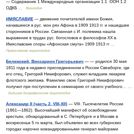
— Содержание 1 Международные организации 1.1 ООН 1.2
ОДКБ …
Википедия
ИМЯСЛАВИЕ
— движение почитателей имени Божия,
начавшееся в рус. мон рях Афона в 1909 1913 гг. и нашедшее
сторонников в России. Связанная с И. полемика нашла
выражение в трудах рус. богословов и философов XX в.
Имяславские споры «Афонская смута» 1909 1913 гг …
Православная энциклопедия
Белинский, Виссарион Григорьевич
— — родился 30 мая
1811 года в недавно присоединенном к России Свеаборге, где
его отец, Григорий Никифорович, служил младшим лекарем
флотского экипажа. Фамилию свою Григорий Никифорович
получил при поступлении в семинарию от своего учебного… …
Большая биографическая энциклопедия
Александр II (часть 2, VIII-XII)
— VIII. Тысячелетие России
(1861—1862). Высочайший манифест об освобождении
крестьян, обнародованный в С. Петербурге и в Москве в
воскресенье 5 го марта, был объявлен во всех губернских
городах нарочно командированными генерал майорами