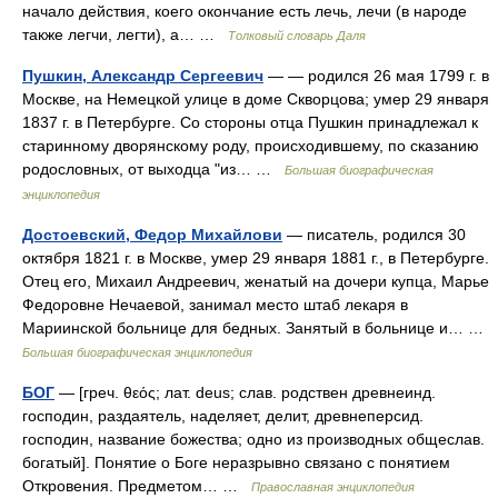
начало действия, коего окончание есть лечь, лечи (в народе
также легчи, легти), а… …
Толковый словарь Даля
Пушкин, Александр Сергеевич
— — родился 26 мая 1799 г. в
Москве, на Немецкой улице в доме Скворцова; умер 29 января
1837 г. в Петербурге. Со стороны отца Пушкин принадлежал к
старинному дворянскому роду, происходившему, по сказанию
родословных, от выходца "из… …
Большая биографическая
энциклопедия
Достоевский, Федор Михайлови
— писатель, родился 30
октября 1821 г. в Москве, умер 29 января 1881 г., в Петербурге.
Отец его, Михаил Андреевич, женатый на дочери купца, Марье
Федоровне Нечаевой, занимал место штаб лекаря в
Мариинской больнице для бедных. Занятый в больнице и… …
Большая биографическая энциклопедия
БОГ
— [греч. θεός; лат. deus; слав. родствен древнеинд.
господин, раздаятель, наделяет, делит, древнеперсид.
господин, название божества; одно из производных общеслав.
богатый]. Понятие о Боге неразрывно связано с понятием
Откровения. Предметом… …
Православная энциклопедия