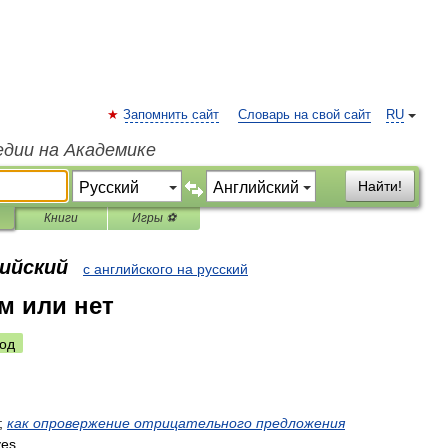
Запомнить сайт
Словарь на свой сайт
RU
едии на Академике
Найти!
Книги
Игры ⚽
лийский
с английского на русский
ам или нет
од
;
как
опровержение
отрицательного
предложения
yes