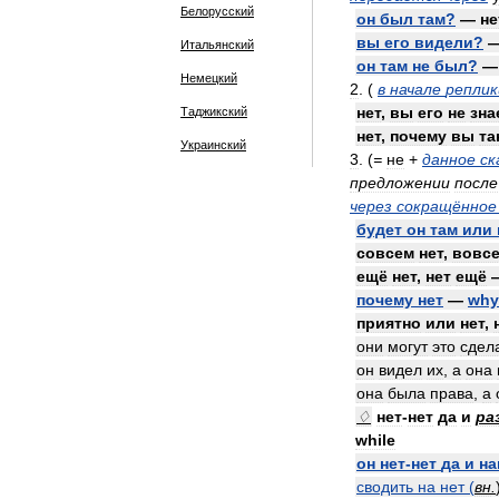
Белорусский
он
был
там
?
—
не
вы
его
видели
?
Итальянский
он
там
не
был
?
Немецкий
2
. (
в
начале
реплик
нет
,
вы
его
не
зна
Таджикский
нет
,
почему
вы
та
Украинский
3
. (
=
не
+
данное
ск
предложении
после
через
сокращённое
будет
он
там
или
совсем
нет
,
вовс
ещё
нет
,
нет
ещё
почему
нет
—
why
приятно
или
нет
,
они
могут
это
сдел
он
видел
их
,
а
она
она
была
права
,
а
♢
нет
-
нет
да
и
ра
while
он
нет
-
нет
да
и
на
сводить
на
нет
(
вн
.