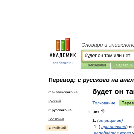
Словари и энциклоп
academic.ru
Толкования
Переводы
Перевод:
с русского на анг
будет он т
С английского на:
Русский
Толкование
Перев
С русского на:
нет
1
Все языки
1
.
(
отрицание
)
1
. (
при
ответе
)
no
Английский
передаётся
через