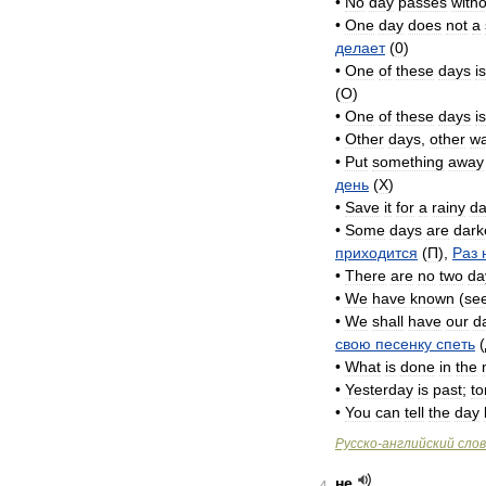
•
No
day
passes
with
•
One
day
does
not
a
делает
(
0
)
•
One
of
these
days
is
(
O
)
•
One
of
these
days
is
•
Other
days
,
other
w
•
Put
something
away
день
(
X
)
•
Save
it
for
a
rainy
d
•
Some
days
are
dark
приходится
(
П
),
Раз
•
There
are
no
two
da
•
We
have
known
(
se
•
We
shall
have
our
d
свою
песенку
спеть
(
•
What
is
done
in
the
•
Yesterday
is
past
;
t
•
You
can
tell
the
day
Русско
-
английский
сло
не
4