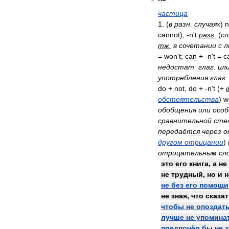
частица
1
. (
в
разн
.
случаях
)
n
cannot
); -
n
'
t
разг
.
(
с
тж
.
в
сочетании
с
л
=
won
'
t
;
can
+ -
n
'
t
=
c
недостат
.
глаг
.
ил
употребления
глаг
.
do
+
not
,
do
+ -
n
'
t
(+
i
обстоятельства
)
w
обобщения
или
особ
сравнительной
сте
передаётся
через
о
другом
отрицании
)
отрицательным
сл
это
его
книга
,
а
не
не
трудный
,
но
и
н
не
без
его
помощи
не
зная
,
что
сказа
чтобы
не
опоздат
лучше
не
упомина
предпочёл
бы
не