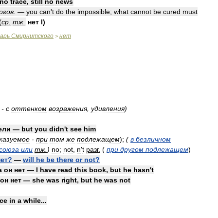
no
trace
,
still
no
news
огов
.
—
you
can
'
t
do
the
impossible
;
what
cannot
be
cured
must
(
ср
.
тж
.
нет
I
)
варь
Смирнитского
нет
>
-
с
оттенком
возражения
,
удивления
)
ели
—
but
you
didn
'
t
see
him
казуемое
-
при
том
же
подлежащем
)
;
(
в
безличном
союза
или
тж
.
)
no
;
not
,
n
'
t
разг
.
(
при
другом
подлежащем
)
нет
?
—
will
he
be
there
or
not
?
а
он
нет
—
I
have
read
this
book
,
but
he
hasn
'
t
он
нет
—
she
was
right
,
but
he
was
not
ce
in
a
while
...