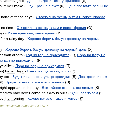
out
/
some
/
grief
-
День
придет
и
заботу
принесет
(
Д
)
summer
make
-
Один
раз
не
в
счет
(
0
),
Одна
ласточка
весны
не
none
of
these
days
-
Отложил
на
осень
,
а
там
и
вовсе
бросил
no
time
-
Отложил
на
осень
,
а
там
и
вовсе
бросил
(
O
)
ays
-
Иные
времена
,
иные
нравы
(
И
)
for
a
rainy
day
-
Хорошо
беречь
белую
денежку
на
черный
ay
-
Хорошо
беречь
белую
денежку
на
черный
день
(
X
)
er
than
others
-
Год
на
год
не
приходится
(
Г
),
Пора
на
пору
не
на
раз
не
приходится
(
P
)
ys
alike
-
Пора
на
пору
не
приходится
(
П
)
en
)
better
days
-
Был
конь
,
да
изъездился
(
B
)
ay
too
-
Будет
и
на
нашей
улице
праздник
(
Б
),
Доведется
и
нам
Д
),
Придет
время
,
и
мы
ногой
топнем
(
П
)
night
appears
in
the
day
-
Все
тайное
становится
явным
(
B
)
omorrow
may
never
come
;
this
day
is
ours
-
Один
раз
живем
(
O
)
by
the
morning
-
Каково
начало
,
таков
и
конец
(
K
)
варь
пословиц
и
поговорок
DAY
>