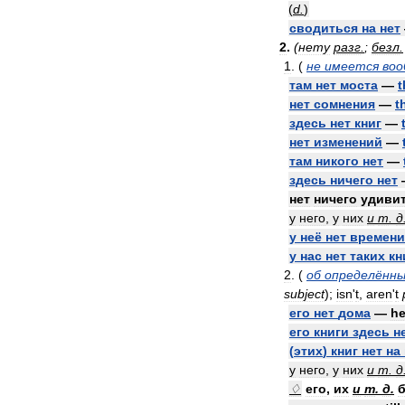
(
d
.
)
сводиться
на
нет
2
.
(
нету
разг
.
;
безл
.
1
. (
не
имеется
во
там
нет
моста
—
t
нет
сомнения
—
t
здесь
нет
книг
—
нет
изменений
—
там
никого
нет
—
здесь
ничего
нет
нет
ничего
удиви
у
него
,
у
них
и
т
.
д
у
неё
нет
времени
у
нас
нет
таких
кн
2
. (
об
определённы
subject
);
isn
'
t
,
aren
'
t
его
нет
дома
—
h
его
книги
здесь
н
(
этих
)
книг
нет
на
у
него
,
у
них
и
т
.
д
♢
его
,
их
и
т
.
д
.