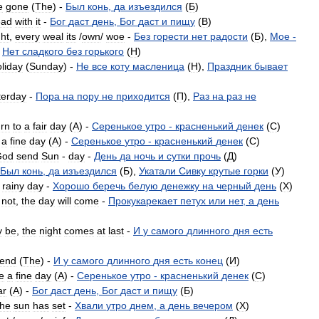
e
gone
(
The
) -
Был
конь
,
да
изъездился
(
Б
)
ead
with
it
-
Бог
даст
день
,
Бог
даст
и
пищу
(
B
)
ght
,
every
weal
its
/
own
/
woe
-
Без
горести
нет
радости
(
Б
),
Мое
-
,
Нет
сладкого
без
горького
(
H
)
liday
(
Sunday
) -
Не
все
коту
масленица
(
H
),
Праздник
бывает
terday
-
Пора
на
пору
не
приходится
(
П
),
Раз
на
раз
не
urn
to
a
fair
day
(
A
) -
Серенькое
утро
-
красненький
денек
(
C
)
a
fine
day
(
A
) -
Серенькое
утро
-
красненький
денек
(
C
)
God
send
Sun
-
day
-
День
да
ночь
и
сутки
прочь
(
Д
)
Был
конь
,
да
изъездился
(
Б
),
Укатали
Сивку
крутые
горки
(
У
)
rainy
day
-
Хорошо
беречь
белую
денежку
на
черный
день
(
X
)
not
,
the
day
will
come
-
Прокукарекает
петух
или
нет
,
а
день
y
be
,
the
night
comes
at
last
-
И
у
самого
длинного
дня
есть
end
(
The
) -
И
у
самого
длинного
дня
есть
конец
(
И
)
e
a
fine
day
(
A
) -
Серенькое
утро
-
красненький
денек
(
C
)
ar
(
A
) -
Бог
даст
день
,
Бог
даст
и
пищу
(
Б
)
the
sun
has
set
-
Хвали
утро
днем
,
а
день
вечером
(
X
)