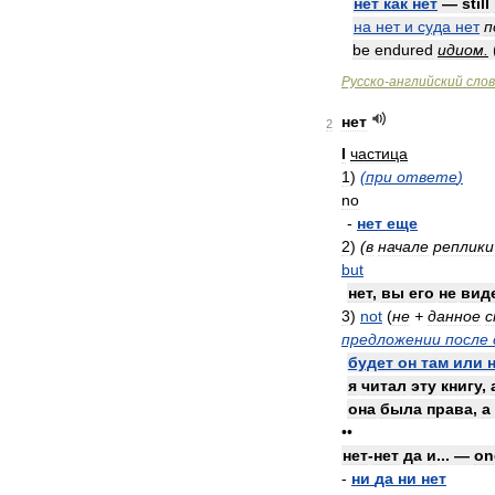
нет
как
нет
—
still
на
нет
и
суда
нет
п
be
endured
идиом
.
Русско
-
английский
сло
нет
2
I
частица
1
)
(
при
ответе
)
no
-
нет
еще
2
)
(
в
начале
реплики
but
нет
,
вы
его
не
вид
3
)
not
(
не
+
данное
с
предложении
после
будет
он
там
или
я
читал
эту
книгу
,
она
была
права
,
а
••
нет
-
нет
да
и
... —
on
-
ни
да
ни
нет