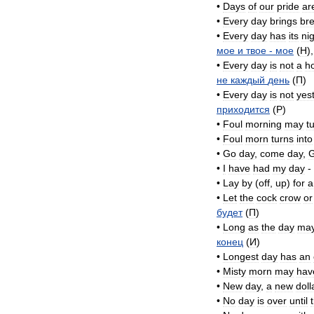
•
Days
of
our
pride
ar
•
Every
day
brings
br
•
Every
day
has
its
ni
мое
и
твое
-
мое
(
H
)
•
Every
day
is
not
a
ho
не
каждый
день
(
П
)
•
Every
day
is
not
yes
приходится
(
P
)
•
Foul
morning
may
t
•
Foul
morn
turns
into
•
Go
day
,
come
day
,
•
I
have
had
my
day
-
•
Lay
by
(
off
,
up
)
for
a
•
Let
the
cock
crow
or
будет
(
П
)
•
Long
as
the
day
ma
конец
(
И
)
•
Longest
day
has
an
•
Misty
morn
may
hav
•
New
day
,
a
new
doll
•
No
day
is
over
until