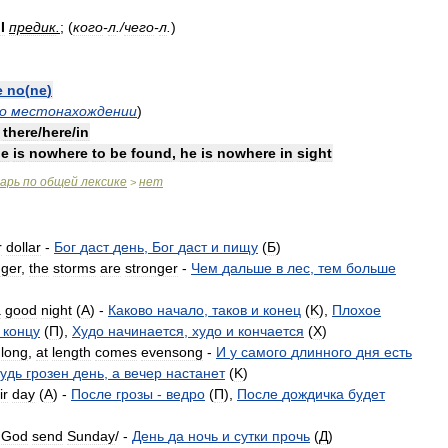
II
предик
.
; (
кого
-
л
./
чего
-
л
.
)
e
no
(
ne
)
о
местонахождении
)
there
/
here
/
in
he
is
nowhere
to
be
found
,
he
is
nowhere
in
sight
варь
по
общей
лексике
нет
>
r
dollar
-
Бог
даст
день
,
Бог
даст
и
пищу
(
Б
)
nger
,
the
storms
are
stronger
-
Чем
дальше
в
лес
,
тем
больше
a
good
night
(
A
) -
Каково
начало
,
таков
и
конец
(
K
),
Плохое
концу
(
П
),
Худо
начинается
,
худо
и
кончается
(
X
)
long
,
at
length
comes
evensong
-
И
у
самого
длинного
дня
есть
удь
грозен
день
,
а
вечер
настанет
(
K
)
ir
day
(
A
) -
После
грозы
-
ведро
(
П
),
После
дождичка
будет
,
God
send
Sunday
/ -
День
да
ночь
и
сутки
прочь
(
Д
)