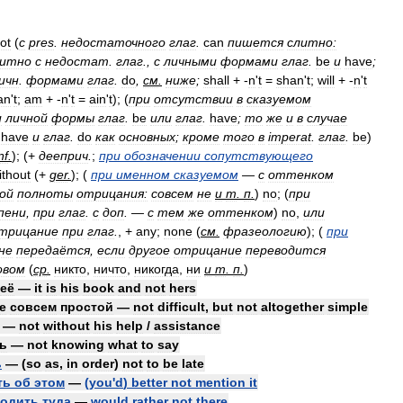
ot
(
с
pres
.
недостаточного
глаг
.
can
пишется
слитно:
литно
с
недостат
.
глаг
.,
с
личными
формами
глаг
.
be
и
have
;
ичн
.
формами
глаг
.
do
,
см
.
ниже
;
shall
+ -
n
'
t
=
shan
'
t
;
will
+ -
n
'
t
an
'
t
;
am
+ -
n
'
t
=
ain
'
t
); (
при
отсутствии
в
сказуемом
и
личной
формы
глаг
.
be
или
глаг
.
have
;
то
же
и
в
случае
have
и
глаг
.
do
как
основных
;
кроме
того
в
imperat
.
глаг
.
be
)
nf
.
); (+
дееприч
.
;
при
обозначении
сопутствующего
ithout
(+
ger
.
); (
при
именном
сказуемом
—
с
оттенком
ой
полноты
отрицания:
совсем
не
и
т
.
п
.
)
no
; (
при
пени
,
при
глаг
.
с
доп
. —
с
тем
же
оттенком
)
no
,
или
трицание
при
глаг
.
, +
any
;
none
(
см
.
фразеологию
); (
при
не
передаётся
,
если
другое
отрицание
переводится
овом
(
ср
.
никто
,
ничто
,
никогда
,
ни
и
т
.
п
.
)
её
—
it
is
his
book
and
not
hers
е
совсем
простой
—
not
difficult
,
but
not
altogether
simple
—
not
without
his
help
/
assistance
ть
—
not
knowing
what
to
say
ь
— (
so
as
,
in
order
)
not
to
be
late
ть
об
этом
—
(
you
'
d
)
better
not
mention
it
ходить
туда
—
would
rather
not
there