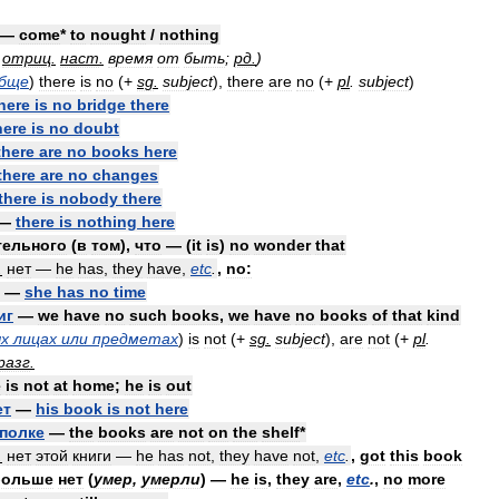
—
come
*
to
nought
/
nothing
отриц
.
наст
.
время
от
быть
;
рд
.
)
обще
)
there
is
no
(+
sg
.
subject
),
there
are
no
(+
pl
.
subject
)
here
is
no
bridge
there
here
is
no
doubt
there
are
no
books
here
there
are
no
changes
there
is
nobody
there
—
there
is
nothing
here
тельного
(
в
том
),
что
— (
it
is
)
no
wonder
that
.
нет
—
he
has
,
they
have
,
etc
.
,
no:
—
she
has
no
time
иг
—
we
have
no
such
books
,
we
have
no
books
of
that
kind
х
лицах
или
предметах
)
is
not
(+
sg
.
subject
),
are
not
(+
pl
.
разг
.
e
is
not
at
home
;
he
is
out
ет
—
his
book
is
not
here
полке
—
the
books
are
not
on
the
shelf
*
.
нет
этой
книги
—
he
has
not
,
they
have
not
,
etc
.
,
got
this
book
больше
нет
(
умер
,
умерли
) —
he
is
,
they
are
,
etc
.
,
no
more