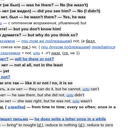
т
(
не
был
) —
was
he
there
? —
No
(
he
wasn
'
t
)
—
нет
(
не
видел
) —
did
you
see
him
? —
No
(
I
didn
'
t
)
—
нет
,
был
—
he
wasn
'
t
there
? —
Yes
,
he
was
и
—
с
оттенком
возражения
,
удивления
)
but
ете
! —
but
you
don
'
t
know
him
!
к
думаете
? —
but
why
do
you
think
so
?
азуемое
—
при
том
же
подлежащем
)
not
; (
в
безл
.
союза
или
тж
.
)
no
; (
при
другом
подлежащем
)
передаётся
сказуемое
+
not
;
или
+ -
n
'
t
разг
.
(
ср
.
не
1
)
нет
?
—
will
he
there
or
not
?
е
нет
—
not
al
all
,
not
in
the
least
—
yet
not
?
но
это
так
—
like
it
or
not
/
no
,
it
is
so
ать
,
а
он
нет
—
they
can
do
it
,
but
he
cannot
,
или
can
'
t
нет
—
he
saw
them
,
but
she
did
not
,
или
didn
'
t
он
нет
—
she
was
right
,
but
he
was
not
,
или
wasn
'
t
зг
.
(
изредка
) —
from
time
to
time
;
every
so
often
;
once
in
a
пишет
письмо
—
he
does
write
a
letter
once
in
a
while
) —
bring
*
to
nought
(
d
.
),
reduce
to
nothing
(
d
.
),
reduce
to
zero