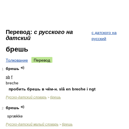
Перевод:
с русского на
с датского на
датский
русский
брешь
Толкование
Перевод
брешь
1
sb
f
breche
пробить брешь в чём-н. slå en breche i ngt
Русско-датский словарь
брешь
>
брешь
2
sprække
Русско-датский малый словарь
брешь
>