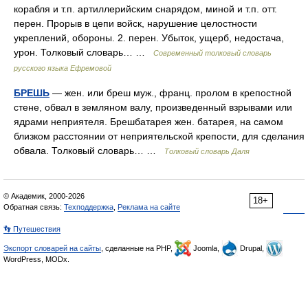
корабля и т.п. артиллерийским снарядом, миной и т.п. отт.
перен. Прорыв в цепи войск, нарушение целостности
укреплений, обороны. 2. перен. Убыток, ущерб, недостача,
урон. Толковый словарь… …
Современный толковый словарь
русского языка Ефремовой
БРЕШЬ
— жен. или бреш муж., франц. пролом в крепостной
стене, обвал в земляном валу, произведенный взрывами или
ядрами неприятеля. Брешбатарея жен. батарея, на самом
близком расстоянии от неприятельской крепости, для сделания
обвала. Толковый словарь… …
Толковый словарь Даля
© Академик, 2000-2026
18+
Обратная связь:
Техподдержка
,
Реклама на сайте
👣 Путешествия
Экспорт словарей на сайты
, сделанные на PHP,
Joomla,
Drupal,
WordPress, MODx.