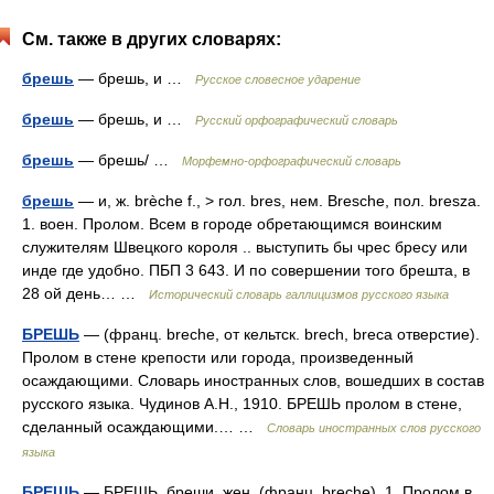
См. также в других словарях:
брешь
— брешь, и …
Русское словесное ударение
брешь
— брешь, и …
Русский орфографический словарь
брешь
— брешь/ …
Морфемно-орфографический словарь
брешь
— и, ж. brèche f., > гол. bres, нем. Bresche, пол. bresza.
1. воен. Пролом. Всем в городе обретающимся воинским
служителям Швецкого короля .. выступить бы чрес бресу или
инде где удобно. ПБП 3 643. И по совершении того брешта, в
28 ой день… …
Исторический словарь галлицизмов русского языка
БРЕШЬ
— (франц. breche, от кельтск. brech, breca отверстие).
Пролом в стене крепости или города, произведенный
осаждающими. Словарь иностранных слов, вошедших в состав
русского языка. Чудинов А.Н., 1910. БРЕШЬ пролом в стене,
сделанный осаждающими.… …
Словарь иностранных слов русского
языка
БРЕШЬ
— БРЕШЬ, бреши, жен. (франц. breche). 1. Пролом в