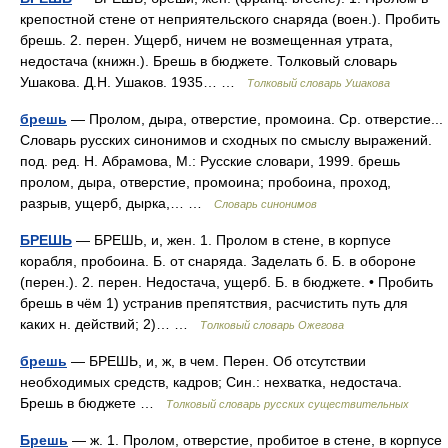
крепостной стене от неприятельского снаряда (воен.). Пробить
брешь. 2. перен. Ущерб, ничем не возмещенная утрата,
недостача (книжн.). Брешь в бюджете. Толковый словарь
Ушакова. Д.Н. Ушаков. 1935… …
Толковый словарь Ушакова
брешь
— Пролом, дыра, отверстие, промоина. Ср. отверстие...
Словарь русских синонимов и сходных по смыслу выражений.
под. ред. Н. Абрамова, М.: Русские словари, 1999. брешь
пролом, дыра, отверстие, промоина; пробоина, проход,
разрыв, ущерб, дырка,… …
Словарь синонимов
БРЕШЬ
— БРЕШЬ, и, жен. 1. Пролом в стене, в корпусе
корабля, пробоина. Б. от снаряда. Заделать б. Б. в обороне
(перен.). 2. перен. Недостача, ущерб. Б. в бюджете. • Пробить
брешь в чём 1) устранив препятствия, расчистить путь для
каких н. действий; 2)… …
Толковый словарь Ожегова
брешь
— БРЕШЬ, и, ж, в чем. Перен. Об отсутствии
необходимых средств, кадров; Син.: нехватка, недостача.
Брешь в бюджете …
Толковый словарь русских существительных
Брешь
— ж. 1. Пролом, отверстие, пробитое в стене, в корпусе