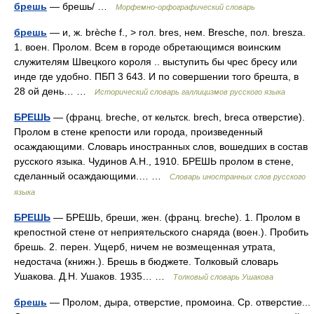
брешь
— брешь/ …
Морфемно-орфографический словарь
брешь
— и, ж. brèche f., > гол. bres, нем. Bresche, пол. bresza.
1. воен. Пролом. Всем в городе обретающимся воинским
служителям Швецкого короля .. выступить бы чрес бресу или
инде где удобно. ПБП 3 643. И по совершении того брешта, в
28 ой день… …
Исторический словарь галлицизмов русского языка
БРЕШЬ
— (франц. breche, от кельтск. brech, breca отверстие).
Пролом в стене крепости или города, произведенный
осаждающими. Словарь иностранных слов, вошедших в состав
русского языка. Чудинов А.Н., 1910. БРЕШЬ пролом в стене,
сделанный осаждающими.… …
Словарь иностранных слов русского
языка
БРЕШЬ
— БРЕШЬ, бреши, жен. (франц. breche). 1. Пролом в
крепостной стене от неприятельского снаряда (воен.). Пробить
брешь. 2. перен. Ущерб, ничем не возмещенная утрата,
недостача (книжн.). Брешь в бюджете. Толковый словарь
Ушакова. Д.Н. Ушаков. 1935… …
Толковый словарь Ушакова
брешь
— Пролом, дыра, отверстие, промоина. Ср. отверстие...