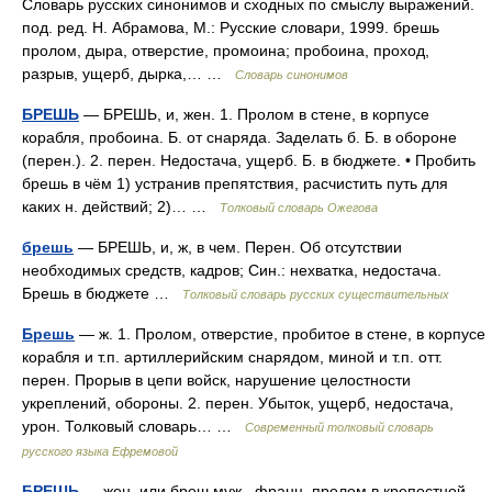
Словарь русских синонимов и сходных по смыслу выражений.
под. ред. Н. Абрамова, М.: Русские словари, 1999. брешь
пролом, дыра, отверстие, промоина; пробоина, проход,
разрыв, ущерб, дырка,… …
Словарь синонимов
БРЕШЬ
— БРЕШЬ, и, жен. 1. Пролом в стене, в корпусе
корабля, пробоина. Б. от снаряда. Заделать б. Б. в обороне
(перен.). 2. перен. Недостача, ущерб. Б. в бюджете. • Пробить
брешь в чём 1) устранив препятствия, расчистить путь для
каких н. действий; 2)… …
Толковый словарь Ожегова
брешь
— БРЕШЬ, и, ж, в чем. Перен. Об отсутствии
необходимых средств, кадров; Син.: нехватка, недостача.
Брешь в бюджете …
Толковый словарь русских существительных
Брешь
— ж. 1. Пролом, отверстие, пробитое в стене, в корпусе
корабля и т.п. артиллерийским снарядом, миной и т.п. отт.
перен. Прорыв в цепи войск, нарушение целостности
укреплений, обороны. 2. перен. Убыток, ущерб, недостача,
урон. Толковый словарь… …
Современный толковый словарь
русского языка Ефремовой
БРЕШЬ
— жен. или бреш муж., франц. пролом в крепостной